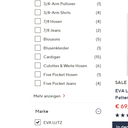
Si
3/4-Arm Pullover
(1)
au
3/4-Arm Shirts
(4)
T
7/8 Hosen
(4)
G
n
7/8 Jeans
(2)
li
Blousons
(5)
b
Blusenkleider
(1)
re
Cardigan
(15)
u
di
Culottes & Weite Hosen
(6)
an
Five Pocket Hosen
(1)
SALE
Five Pocket Jeans
(4)
EVA L
Mehr anzeigen
Patte
€ 69
Marke
EVA LUTZ
In de