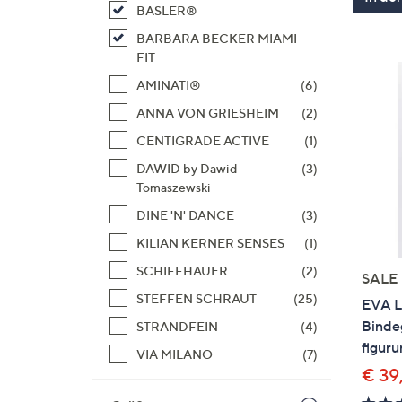
BASLER®
BARBARA BECKER MIAMI
FIT
AMINATI®
(6)
ANNA VON GRIESHEIM
(2)
CENTIGRADE ACTIVE
(1)
DAWID by Dawid
(3)
Tomaszewski
DINE 'N' DANCE
(3)
KILIAN KERNER SENSES
(1)
SCHIFFHAUER
(2)
SALE
STEFFEN SCHRAUT
(25)
EVA L
Bindeg
STRANDFEIN
(4)
figur
VIA MILANO
(7)
€ 39