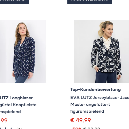
5
5
Top-Kundenbewertung
EVA LUTZ Jerseyblazer Jac
UTZ Longblazer
Muster ungefüttert
ürtel Knopfleiste
figurumspielend
umspielend
€ 49,99
,99