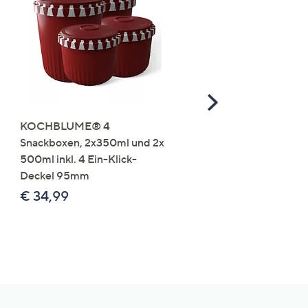
Scroll
Right
KOCHBLUME® 4
you:ly Pure Protein Limo
Snackboxen, 2x350ml und 2x
Lysin 575g für 25 Portio
500ml inkl. 4 Ein-Klick-
€ 49,99
Deckel 95mm
€ 86,94 /1 kg
€ 34,99