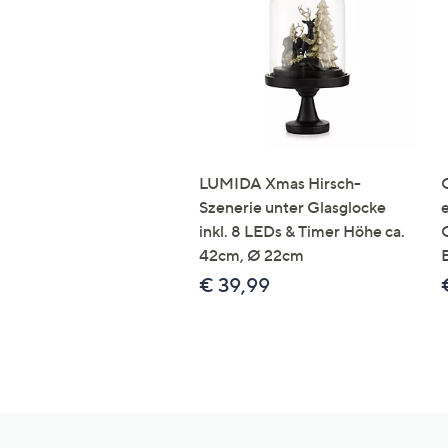
LUMIDA Xmas Hirsch-
Szenerie unter Glasglocke
inkl. 8 LEDs & Timer Höhe ca.
42cm, Ø 22cm
€ 39,99
Hilfeseiten,