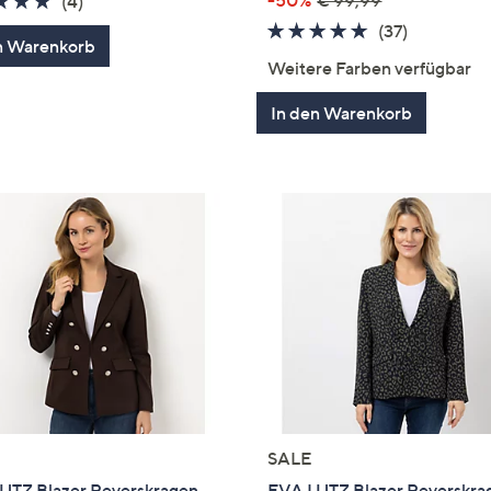
4.8
4
-50%
€ 99,99
(4)
von
Bewertungen
4.7
37
(37)
n Warenkorb
5
von
Bewertun
Weitere Farben verfügbar
5
In den Warenkorb
SALE
UTZ Blazer Reverskragen
EVA LUTZ Blazer Reverskra