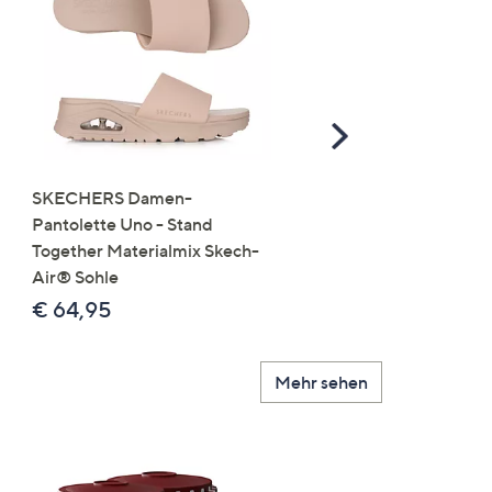
Scroll
Right
SKECHERS Damen-
JERYMOOD HOMEWEA
Pantolette Uno - Stand
Tops Mikrofaser Seitensc
Together Materialmix Skech-
leger weit
Air® Sohle
€ 24,99
€ 64,95
Mehr sehen