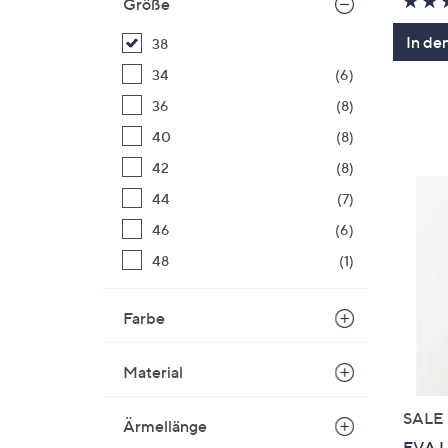
Größe
In de
38
34
(6)
36
(8)
40
(8)
42
(8)
44
(7)
46
(6)
48
(1)
Farbe
Material
SALE
Ärmellänge
EVA L