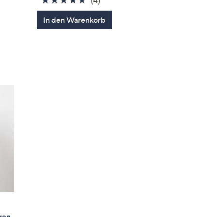
(4)
von
Bewertungen
In den Warenkorb
5
gen
gen