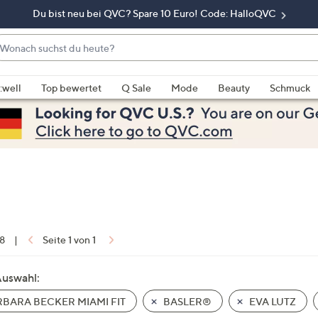
Du bist neu bei QVC? Spare 10 Euro! Code: HalloQVC
onach
chst
enn
u
rschläge
:well
Top bewertet
Q Sale
Mode
Beauty
Schmuck
eute?
rfügbar
nd,
erwenden
e
e
eiltasten
ach
ben
nd
 8
|
Seite 1 von 1
ach
nten
Auswahl:
der
BARA BECKER MIAMI FIT
BASLER®
EVA LUTZ
ischen