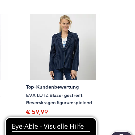
Top-Kundenbewertung
EVA LUTZ Blazer gestreift
e
Reverskragen figurumspielend
€ 59,99
4.8
12
(12)
von
Bewertungen
en
In den Warenkorb