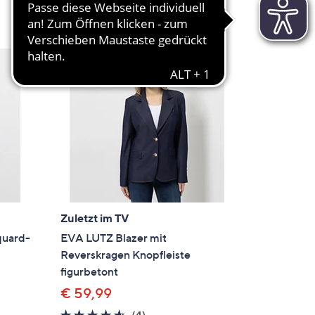
5
Zuletzt im TV
quard-
EVA LUTZ Blazer mit
Reverskragen Knopfleiste
figurbetont
€ 59,99
4.5
4