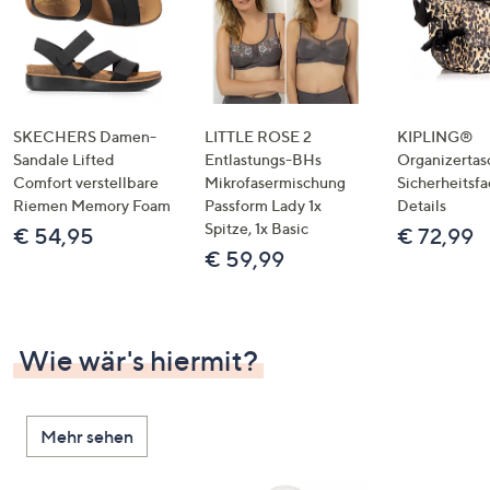
SKECHERS Damen-
LITTLE ROSE 2
KIPLING®
Sandale Lifted
Entlastungs-BHs
Organizertas
Comfort verstellbare
Mikrofasermischung
Sicherheitsf
Riemen Memory Foam
Passform Lady 1x
Details
Spitze, 1x Basic
€ 54,95
€ 72,99
€ 59,99
Wie wär's hiermit?
Mehr sehen