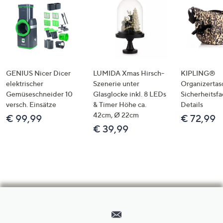
GENIUS Nicer Dicer
LUMIDA Xmas Hirsch-
KIPLING®
elektrischer
Szenerie unter
Organizertas
Gemüseschneider 10
Glasglocke inkl. 8 LEDs
Sicherheitsf
versch. Einsätze
& Timer Höhe ca.
Details
42cm, Ø 22cm
€ 99,99
€ 72,99
€ 39,99
Hilfeseiten,
Service