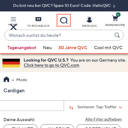
Du bist neu bei QVC? Spare 10 Euro! Code: HalloQVC
Zum
Hauptinhalt
springen
0
MENÜ
WARENKORB
TV-RÜCKBLICK
MEIN QVC
Wonach
suchst
Wenn
du
Tagesangebot
Neu
30 Jahre QVC
Cool mit QVC
Vorschläge
heute?
verfügbar
sind,
verwenden
Sie
Mode
die
Cardigan
Pfeiltasten
nach
oben
Sortieren:
Top-Treffer
und
Deine Auswahl:
nach
Alle Filter aufheben
unten