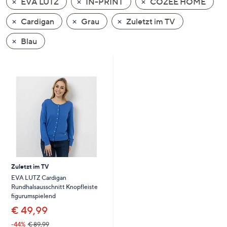
EVA LUTZ
IN-PRINT
COZEE HOME
oder
wischen
Cardigan
Grau
Zuletzt im TV
Sie
Blau
auf
Touch-
Geräten
nach
links
bzw.
rechts,
um
diese
anzuzeigen.
Zuletzt im TV
EVA LUTZ Cardigan
Rundhalsausschnitt Knopfleiste
figurumspielend
€ 49,99
-44%
€ 89,99