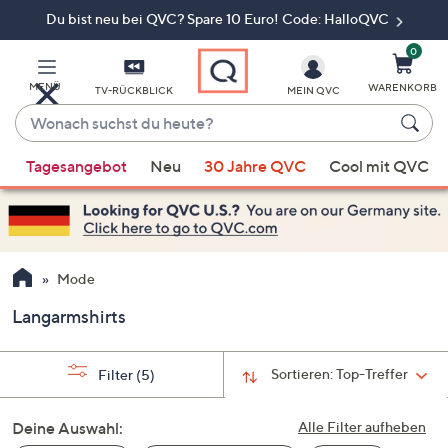
Du bist neu bei QVC? Spare 10 Euro! Code: HalloQVC
Zum
Hauptinhalt
springen
0
MENÜ
WARENKORB
TV-RÜCKBLICK
MEIN QVC
Wonach
suchst
Wenn
du
Tagesangebot
Neu
30 Jahre QVC
Cool mit QVC
Vorschläge
heute?
verfügbar
sind,
verwenden
Sie
Mode
die
Langarmshirts
Pfeiltasten
nach
oben
Sortieren:
Top-Treffer
Filter
(5)
und
nach
Deine Auswahl:
Alle Filter aufheben
unten