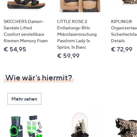
SKECHERS Damen-
LITTLE ROSE 2
KIPLING®
Sandale Lifted
Entlastungs-BHs
Organizertas
Comfort verstellbare
Mikrofasermischung
Sicherheitsf
Riemen Memory Foam
Passform Lady 1x
Details
Spitze, 1x Basic
€ 54,95
€ 72,99
€ 59,99
Wie wär's hiermit?
Mehr sehen