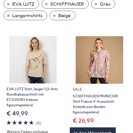
EVA LUTZ
SCHIFFHAUER
Grau
oder
wischen
Langarmshirts
Beige
Sie
auf
Touch-
Geräten
nach
links
bzw.
rechts,
um
diese
EVA LUTZ Shirt, langer 1/2-Arm
SALE
anzuzeigen.
Rundhalsausschnitt mit
SCHIFFHAUER MUNICH®
ECOVERO Viskose
Shirt France V-Ausschnitt
figurumspielend
Schleife zum Binden
figurumspielend
€ 49,99
€ 26,99
4.6
5
(5)
von
Bewertungen
Weitere Farben verfügbar
5