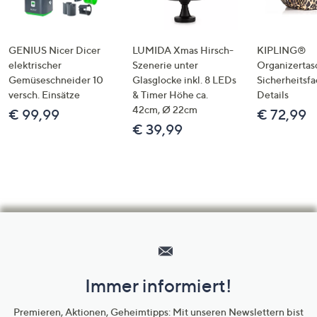
GENIUS Nicer Dicer
LUMIDA Xmas Hirsch-
KIPLING®
elektrischer
Szenerie unter
Organizertas
Gemüseschneider 10
Glasglocke inkl. 8 LEDs
Sicherheitsf
versch. Einsätze
& Timer Höhe ca.
Details
42cm, Ø 22cm
€ 99,99
€ 72,99
€ 39,99
Hilfeseiten,
Service
und
Immer informiert!
Unternehmensinformationen
Premieren, Aktionen, Geheimtipps: Mit unseren Newslettern bist