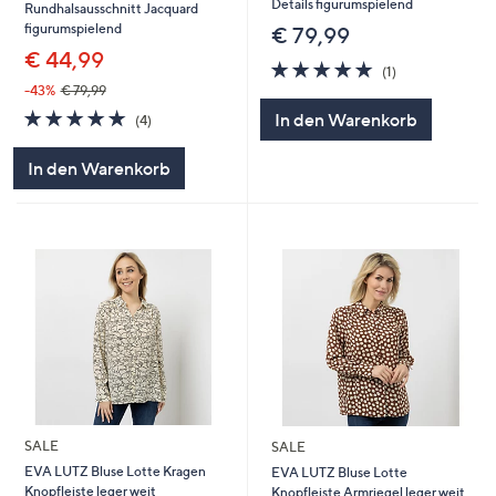
Details figurumspielend
Rundhalsausschnitt Jacquard
figurumspielend
€ 79,99
€ 44,99
5.0
1
(1)
von
Bewertungen
-43%
€ 79,99
5
5.0
4
In den Warenkorb
(4)
von
Bewertungen
5
In den Warenkorb
SALE
SALE
EVA LUTZ Bluse Lotte Kragen
EVA LUTZ Bluse Lotte
Knopfleiste leger weit
Knopfleiste Armriegel leger weit