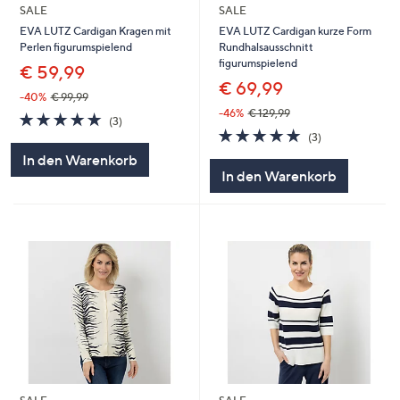
SALE
SALE
EVA LUTZ Cardigan Kragen mit
EVA LUTZ Cardigan kurze Form
Perlen figurumspielend
Rundhalsausschnitt
figurumspielend
€ 59,99
€ 69,99
-40%
€ 99,99
-46%
€ 129,99
5.0
3
(3)
von
Bewertungen
5.0
3
(3)
5
von
Bewertungen
In den Warenkorb
5
In den Warenkorb