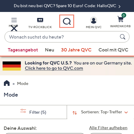
Du bist neu bei QVC? Spare 10 Euro! Code: HalloQVC
Zum
Hauptinhalt
springen
0
MENÜ
WARENKORB
TV-RÜCKBLICK
MEIN QVC
Wonach
suchst
Wenn
du
Tagesangebot
Neu
30 Jahre QVC
Cool mit QVC
Vorschläge
heute?
verfügbar
sind,
verwenden
Sie
Mode
die
Mode
Pfeiltasten
nach
oben
Sortieren:
Top-Treffer
Filter
(5)
und
nach
Deine Auswahl:
Alle Filter aufheben
unten