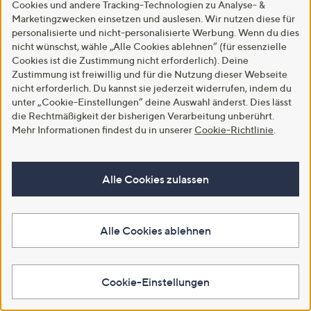
Cookies und andere Tracking-Technologien zu Analyse- &
5.0
1
5.0
1
(1)
Marketingzwecken einsetzen und auslesen. Wir nutzen diese für
(1)
von
Bewertungen
von
Bewertungen
personalisierte und nicht-personalisierte Werbung. Wenn du dies
Weitere Farben verfügbar
5
5
nicht wünschst, wähle „Alle Cookies ablehnen“ (für essenzielle
In den Warenkorb
Cookies ist die Zustimmung nicht erforderlich). Deine
In den Warenkorb
Zustimmung ist freiwillig und für die Nutzung dieser Webseite
nicht erforderlich. Du kannst sie jederzeit widerrufen, indem du
unter „Cookie-Einstellungen“ deine Auswahl änderst. Dies lässt
die Rechtmäßigkeit der bisherigen Verarbeitung unberührt.
Mehr Informationen findest du in unserer
Cookie-Richtlinie
.
Alle Cookies zulassen
Alle Cookies ablehnen
SALE
SALE
EVA LUTZ Pullover Rollkragen
EVA LUTZ Hose
Kaschmir-Anteil figurumspielend
Rundumdehnbund lange Form
Cookie-Einstellungen
weites Bein
€ 43,99
€ 39,99
5.0
8
(8)