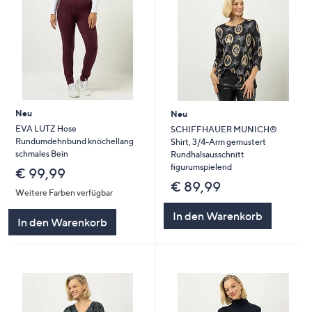
Neu
Neu
EVA LUTZ Hose
SCHIFFHAUER MUNICH®
Rundumdehnbund knöchellang
Shirt, 3/4-Arm gemustert
schmales Bein
Rundhalsausschnitt
figurumspielend
€ 99,99
€ 89,99
Weitere Farben verfügbar
In den Warenkorb
In den Warenkorb