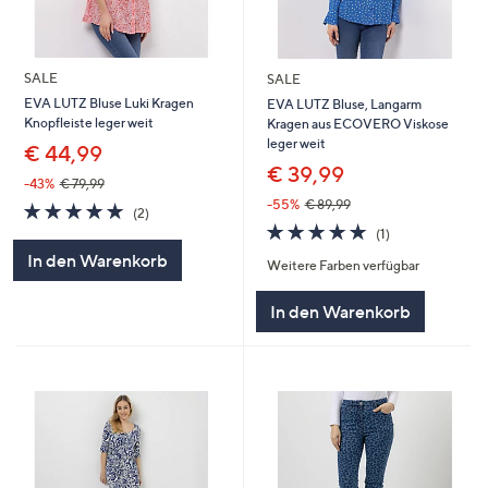
SALE
SALE
EVA LUTZ Bluse Luki Kragen
EVA LUTZ Bluse, Langarm
Knopfleiste leger weit
Kragen aus ECOVERO Viskose
leger weit
€ 44,99
€ 39,99
-43%
€ 79,99
-55%
€ 89,99
5.0
2
(2)
von
Bewertungen
5.0
1
(1)
5
von
Bewertungen
In den Warenkorb
Weitere Farben verfügbar
5
In den Warenkorb