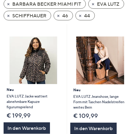
BARBARA BECKER MIAMI FIT
EVA LUTZ
oder
wischen
SCHIFFHAUER
46
44
Sie
auf
Touch-
Geräten
nach
links
bzw.
rechts,
um
diese
Neu
Neu
anzuzeigen.
EVA LUTZ Jacke wattiert
EVA LUTZ Jeanshose, lange
abnehmbare Kapuze
Form mit Taschen Nadelstreifen
figurumspielend
weites Bein
€ 199,99
€ 109,99
In den Warenkorb
In den Warenkorb