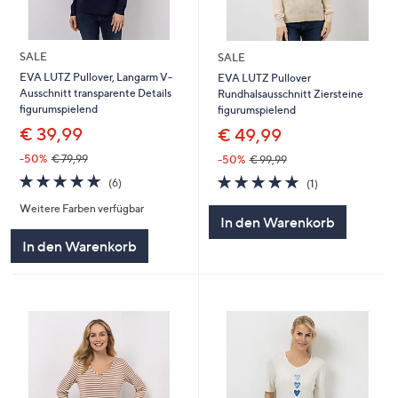
SALE
SALE
EVA LUTZ Pullover, Langarm V-
EVA LUTZ Pullover
Ausschnitt transparente Details
Rundhalsausschnitt Ziersteine
figurumspielend
figurumspielend
€ 39,99
€ 49,99
-50%
€ 79,99
-50%
€ 99,99
5.0
6
5.0
1
(6)
(1)
von
Bewertungen
von
Bewertungen
Weitere Farben verfügbar
5
5
In den Warenkorb
In den Warenkorb