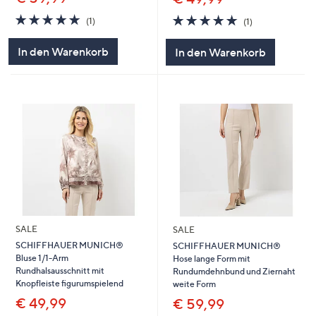
5.0
1
5.0
1
(1)
(1)
von
Bewertungen
von
Bewertungen
5
5
In den Warenkorb
In den Warenkorb
SALE
SALE
SCHIFFHAUER MUNICH®
SCHIFFHAUER MUNICH®
Bluse 1/1-Arm
Hose lange Form mit
Rundhalsausschnitt mit
Rundumdehnbund und Ziernaht
Knopfleiste figurumspielend
weite Form
€ 49,99
€ 59,99