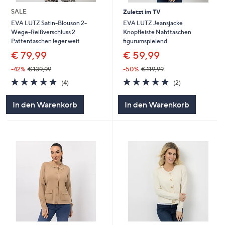
SALE
Zuletzt im TV
EVA LUTZ Jeansjacke
EVA LUTZ Satin-Blouson 2-
Knopfleiste Nahttaschen
Wege-Reißverschluss 2
figurumspielend
Pattentaschen leger weit
€ 59,99
€ 79,99
-50%
€ 119,99
-42%
€ 139,99
5.0
2
5.0
4
(2)
(4)
von
Bewertungen
von
Bewertungen
5
5
In den Warenkorb
In den Warenkorb