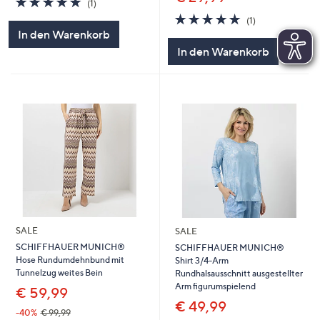
(1)
von
Bewertungen
5.0
1
(1)
5
von
Bewertungen
In den Warenkorb
5
In den Warenkorb
SALE
SALE
SCHIFFHAUER MUNICH®
SCHIFFHAUER MUNICH®
Hose Rundumdehnbund mit
Shirt 3/4-Arm
Tunnelzug weites Bein
Rundhalsausschnitt ausgestellter
Arm figurumspielend
€ 59,99
€ 49,99
-40%
€ 99,99