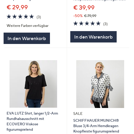
€ 29,99
€ 39,99
5.0
3
-50%
€ 79,99
(3)
von
Bewertungen
5.0
3
(3)
Weitere Farben verfügbar
5
von
Bewertungen
5
In den Warenkorb
In den Warenkorb
EVA LUTZ Shirt, langer 1/2-Arm
SALE
Rundhalsausschnitt mit
SCHIFFHAUER MUNICH®
ECOVERO Viskose
Bluse 3/4-Arm Hemdkragen
figurumspielend
Knopfleiste figurumspielend