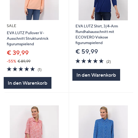
SALE
EVA LUTZ Shirt, 3/4-Arm
Rundhalsausschnitt mit
EVA LUTZ Pullover V-
ECOVERO Viskose
Ausschnitt Strukturstrick
figurumspielend
figurumspielend
€ 59,99
€ 39,99
5.0
2
-55%
€ 89,99
(2)
von
Bewertungen
5.0
1
(1)
5
von
Bewertungen
In den Warenkorb
5
In den Warenkorb