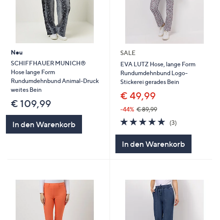
Neu
SALE
SCHIFFHAUER MUNICH®
EVA LUTZ Hose, lange Form
Hose lange Form
Rundumdehnbund Logo-
Rundumdehnbund Animal-Druck
Stickerei gerades Bein
weites Bein
€ 49,99
€ 109,99
-44%
€ 89,99
5.0
3
(3)
In den Warenkorb
von
Bewertungen
5
In den Warenkorb