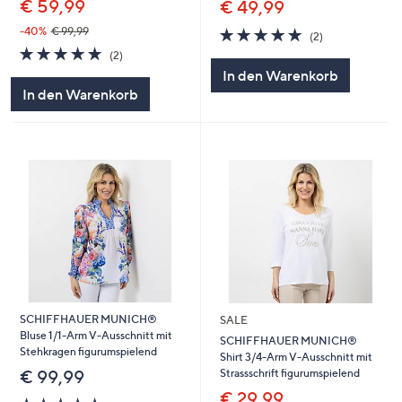
€ 59,99
€ 49,99
5.0
2
-40%
€ 99,99
(2)
von
Bewertungen
5.0
2
(2)
5
von
Bewertungen
In den Warenkorb
5
In den Warenkorb
SCHIFFHAUER MUNICH®
SALE
Bluse 1/1-Arm V-Ausschnitt mit
SCHIFFHAUER MUNICH®
Stehkragen figurumspielend
Shirt 3/4-Arm V-Ausschnitt mit
Strassschrift figurumspielend
€ 99,99
€ 29,99
5.0
1