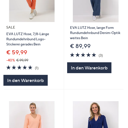
SALE
EVA LUTZ Hose, lange Form
Rundumdehnbund Denim-Optik
EVA LUTZ Hose, 7/8-Länge
weites Bein
Rundumdehnbund Logo-
Stickerei gerades Bein
€ 89,99
€ 59,99
5.0
3
(3)
von
Bewertungen
-40%
€ 99,99
5
5.0
1
In den Warenkorb
(1)
von
Bewertungen
5
In den Warenkorb