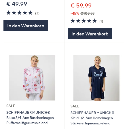
€ 49,99
€ 59,99
5.0
3
(3)
-45%
€ 109,99
von
Bewertungen
5.0
1
(1)
5
von
Bewertungen
In den Warenkorb
5
In den Warenkorb
SALE
SALE
SCHIFFHAUER MUNICH®
SCHIFFHAUER MUNICH®
Bluse 3/4-Arm Rüschenkragen
Kleid 1/2-Arm Hemdkragen
Puffärmel figurumspielend
Stickerei figurumspielend