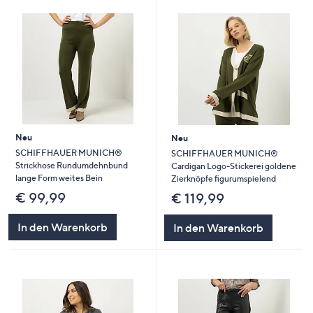
Neu
Neu
SCHIFFHAUER MUNICH®
SCHIFFHAUER MUNICH®
Strickhose Rundumdehnbund
Cardigan Logo-Stickerei goldene
lange Form weites Bein
Zierknöpfe figurumspielend
€ 99,99
€ 119,99
In den Warenkorb
In den Warenkorb