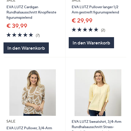
SALE
SALE
EVA LUTZ Cardigan
EVA LUTZ Pullover langer 1/2
Rundhalsausschnitt Knopfleiste
Arm gestreift figurumspielend
figurumspielend
€ 29,99
€ 39,99
5.0
2
(2)
5.0
7
von
Bewertungen
(7)
von
Bewertungen
5
In den Warenkorb
5
In den Warenkorb
SALE
EVA LUTZ Sweatshirt, 3/4-Arm
Rundhalsausschnitt Strass-
EVA LUTZ Pullover, 3/4-Arm