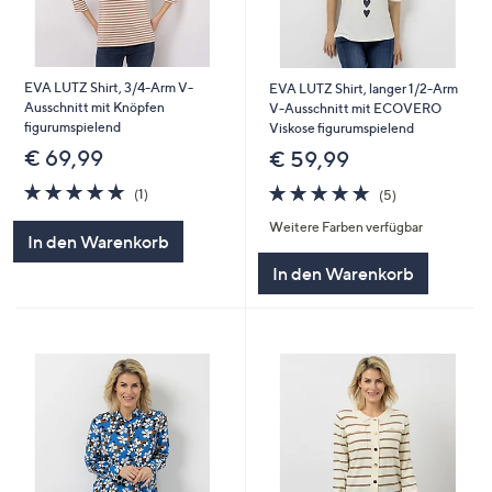
EVA LUTZ Shirt, 3/4-Arm V-
EVA LUTZ Shirt, langer 1/2-Arm
Ausschnitt mit Knöpfen
V-Ausschnitt mit ECOVERO
figurumspielend
Viskose figurumspielend
€ 69,99
€ 59,99
5.0
1
5.0
5
(1)
(5)
von
Bewertungen
von
Bewertungen
Weitere Farben verfügbar
5
5
In den Warenkorb
In den Warenkorb