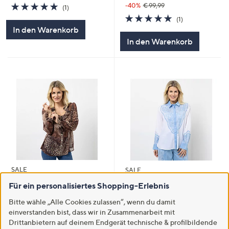
5.0
1
-40%
€ 99,99
(1)
von
Bewertungen
5.0
1
(1)
5
von
Bewertungen
In den Warenkorb
5
In den Warenkorb
SALE
SALE
SCHIFFHAUER MUNICH®
SCHIFFHAUER MUNICH®
Für ein personalisiertes Shopping-Erlebnis
Bluse langarm V-Ausschnitt mit
Bluse Hemdkragen
Schleife figurumspielend
Strassapplikation
Bitte wähle „Alle Cookies zulassen“, wenn du damit
figurumspielend
einverstanden bist, dass wir in Zusammenarbeit mit
€ 59,99
Drittanbietern auf deinem Endgerät technische & profilbildende
€ 49,99
-40%
€ 99,99