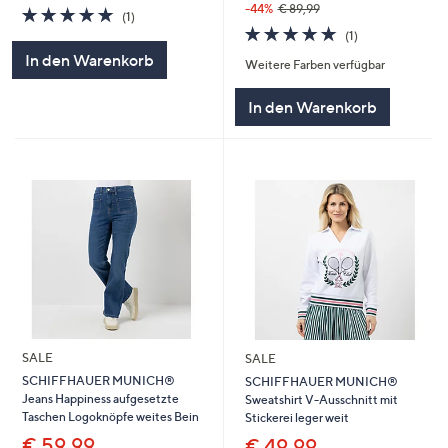
-44%
€ 89,99
5.0
1
(1)
von
Bewertungen
5.0
1
(1)
5
von
Bewertungen
In den Warenkorb
Weitere Farben verfügbar
5
In den Warenkorb
SALE
SALE
SCHIFFHAUER MUNICH®
SCHIFFHAUER MUNICH®
Jeans Happiness aufgesetzte
Sweatshirt V-Ausschnitt mit
Taschen Logoknöpfe weites Bein
Stickerei leger weit
€ 59,99
€ 49,99