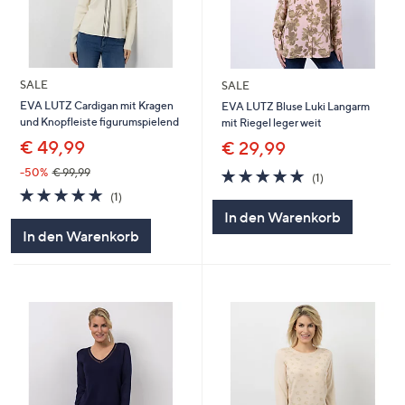
SALE
SALE
EVA LUTZ Cardigan mit Kragen
EVA LUTZ Bluse Luki Langarm
und Knopfleiste figurumspielend
mit Riegel leger weit
€ 49,99
€ 29,99
5.0
1
-50%
€ 99,99
(1)
von
Bewertungen
5.0
1
(1)
5
von
Bewertungen
In den Warenkorb
5
In den Warenkorb