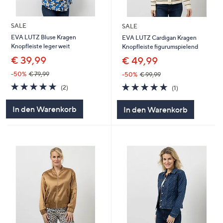
SALE
SALE
EVA LUTZ Bluse Kragen
EVA LUTZ Cardigan Kragen
Knopfleiste leger weit
Knopfleiste figurumspielend
€ 39,99
€ 49,99
-50%
€ 79,99
-50%
€ 99,99
5.0
2
5.0
1
(2)
(1)
von
Bewertungen
von
Bewertungen
5
5
In den Warenkorb
In den Warenkorb