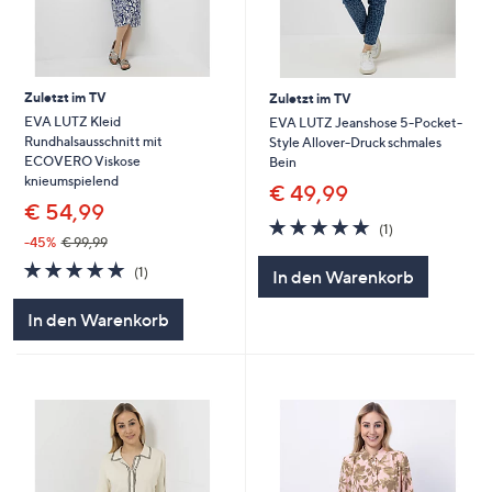
Zuletzt im TV
Zuletzt im TV
EVA LUTZ Kleid
EVA LUTZ Jeanshose 5-Pocket-
Rundhalsausschnitt mit
Style Allover-Druck schmales
ECOVERO Viskose
Bein
knieumspielend
€ 49,99
€ 54,99
5.0
1
(1)
von
Bewertungen
-45%
€ 99,99
5
5.0
1
(1)
In den Warenkorb
von
Bewertungen
5
In den Warenkorb