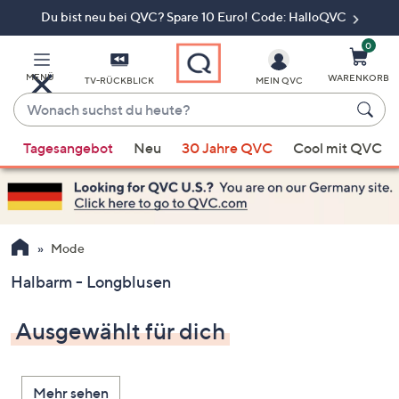
Du bist neu bei QVC? Spare 10 Euro! Code: HalloQVC
Zum
Hauptinhalt
springen
0
MENÜ
WARENKORB
TV-RÜCKBLICK
MEIN QVC
Wonach
suchst
Wenn
du
Tagesangebot
Neu
30 Jahre QVC
Cool mit QVC
Vorschläge
heute?
verfügbar
sind,
verwenden
Sie
Mode
die
Halbarm - Longblusen
Pfeiltasten
nach
Ausgewählt für dich
oben
und
nach
Mehr sehen
unten