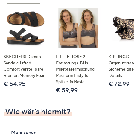
oder
wischen
Sie
auf
Touch-
Geräten
nach
links
SKECHERS Damen-
LITTLE ROSE 2
KIPLING®
bzw.
Sandale Lifted
Entlastungs-BHs
Organizertas
Comfort verstellbare
Mikrofasermischung
Sicherheitsf
rechts,
Riemen Memory Foam
Passform Lady 1x
Details
um
Spitze, 1x Basic
€ 54,95
€ 72,99
diese
€ 59,99
anzuzeigen.
Wie wär's hiermit?
Mehr sehen