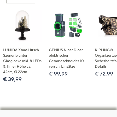
LUMIDA Xmas Hirsch-
GENIUS Nicer Dicer
KIPLING®
Szenerie unter
elektrischer
Organizertas
Glasglocke inkl. 8 LEDs
Gemüseschneider 10
Sicherheitsf
& Timer Höhe ca.
versch. Einsätze
Details
42cm, Ø 22cm
€ 99,99
€ 72,99
€ 39,99
Hilfeseiten,