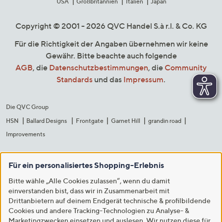
USA
Großbritannien
Italien
Japan
Copyright © 2001 - 2026 QVC Handel S.à r.l. & Co. KG
Für die Richtigkeit der Angaben übernehmen wir keine
Gewähr. Bitte beachte auch folgende
AGB
, die
Datenschutzbestimmungen
, die
Community
Standards
und das
Impressum
.
Die QVC Group
HSN
Ballard Designs
Frontgate
Garnet Hill
grandin road
Improvements
Für ein personalisiertes Shopping-Erlebnis
Bitte wähle „Alle Cookies zulassen“, wenn du damit
einverstanden bist, dass wir in Zusammenarbeit mit
Drittanbietern auf deinem Endgerät technische & profilbildende
Cookies und andere Tracking-Technologien zu Analyse- &
Marketingzwecken einsetzen und auslesen. Wir nutzen diese für