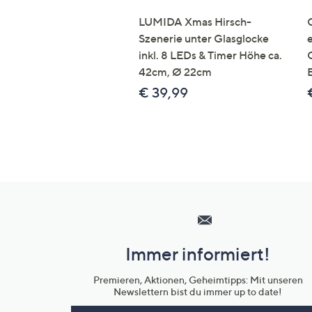
LUMIDA Xmas Hirsch-
Szenerie unter Glasglocke
inkl. 8 LEDs & Timer Höhe ca.
42cm, Ø 22cm
€ 39,99
Hilfeseiten,
Service
und
Immer informiert!
Unternehmensinformationen
Premieren, Aktionen, Geheimtipps: Mit unseren
Newslettern bist du immer up to date!