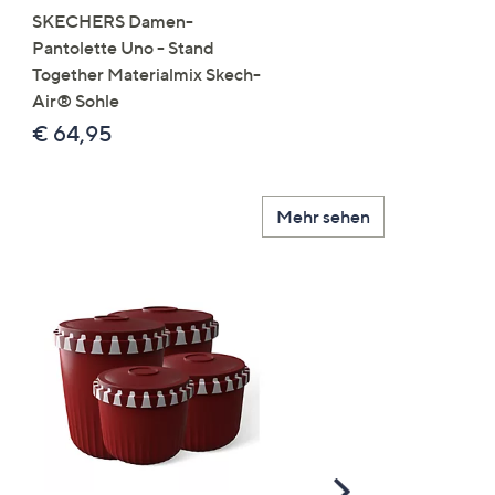
SKECHERS Damen-
JERYMOOD HOMEWEA
Pantolette Uno - Stand
Tops Mikrofaser Seitensc
Together Materialmix Skech-
leger weit
Air® Sohle
€ 24,99
€ 64,95
Mehr sehen
Scroll