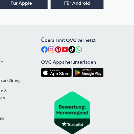
Für Apple
Für Android
Überall mit QVC vernetzt
VC
QVC Apps herunterladen
tserklärung
te &
ten
en