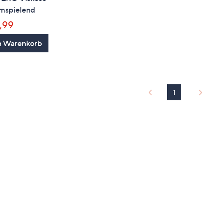
umspielend
,99
n Warenkorb
1