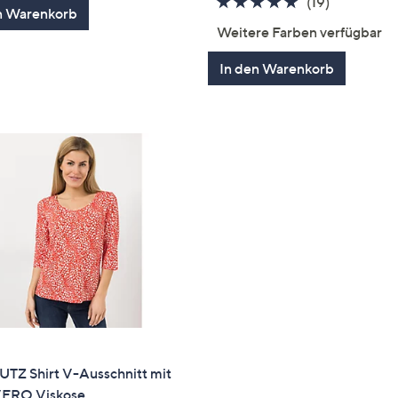
4.6
19
(19)
n Warenkorb
5
von
Bewertun
Weitere Farben verfügbar
5
In den Warenkorb
UTZ Shirt V-Ausschnitt mit
ERO Viskose