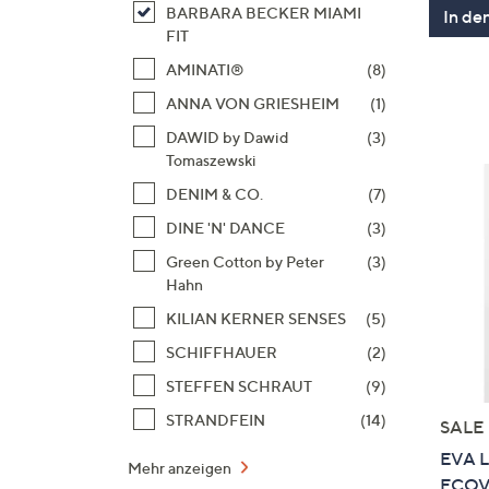
BARBARA BECKER MIAMI
In de
FIT
AMINATI®
(8)
ANNA VON GRIESHEIM
(1)
DAWID by Dawid
(3)
Tomaszewski
DENIM & CO.
(7)
DINE 'N' DANCE
(3)
Green Cotton by Peter
(3)
Hahn
KILIAN KERNER SENSES
(5)
SCHIFFHAUER
(2)
STEFFEN SCHRAUT
(9)
STRANDFEIN
(14)
SALE
EVA L
Mehr anzeigen
ECOV