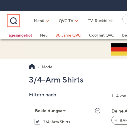
Zum
Hauptinhalt
springen
W
Menü
QVC TV
TV-Rückblick
su
W
d
Vo
Tagesangebot
Neu
30 Jahre QVC
Cool mit QVC
be
h
ve
QLINARISCH
Technik
si
v
Si
Mode
di
Pf
3/4-Arm Shirts
n
o
Filtern nach:
u
1 - 4 von
n
Zur
u
Bekleidungsart
Deine 
Produktliste
o
springen
BAR
3/4-Arm Shirts
w