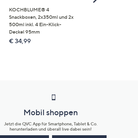
Right
KOCHBLUME® 4
you:ly Pure Protein Limo
Snackboxen, 2x350ml und 2x
Lysin 575g für 25 Portio
500ml inkl. 4 Ein-Klick-
€ 49,99
Deckel 95mm
€ 86,94 /1 kg
€ 34,99
Mobil shoppen
Jetzt die QVC App für Smartphone, Tablet & Co.
herunterladen und überall live dabei sein!