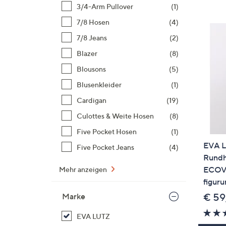
Si
3/4-Arm Pullover
(1)
au
7/8 Hosen
(4)
T
7/8 Jeans
(2)
G
n
Blazer
(8)
li
Blousons
(5)
b
Blusenkleider
(1)
re
Cardigan
(19)
u
di
Culottes & Weite Hosen
(8)
an
Five Pocket Hosen
(1)
EVA L
Five Pocket Jeans
(4)
Rundh
ECOV
Mehr anzeigen
figur
€ 59
Marke
EVA LUTZ