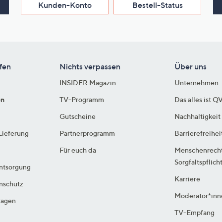
Kunden-Konto
Bestell-Status
fen
Nichts verpassen
Über uns
INSIDER Magazin
Unternehmen
en
TV-Programm
Das alles ist Q
Gutscheine
Nachhaltigkeit
Lieferung
Partnerprogramm
Barrierefreihei
Für euch da
Menschenrech
Sorgfaltspflich
ntsorgung
Karriere
enschutz
Moderator*inn
ragen
TV-Empfang