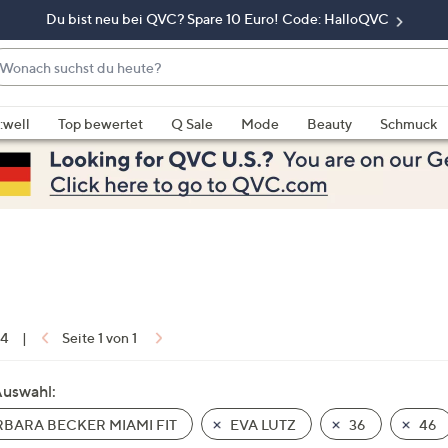
Du bist neu bei QVC? Spare 10 Euro! Code: HalloQVC
onach
chst
enn
u
rschläge
:well
Top bewertet
Q Sale
Mode
Beauty
Schmuck
eute?
rfügbar
nd,
erwenden
e
e
eiltasten
ach
ben
nd
 4
|
Seite 1 von 1
ach
nten
Auswahl:
der
BARA BECKER MIAMI FIT
EVA LUTZ
36
46
ischen