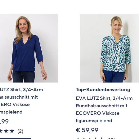
e
f
ouch-
eräten
ach
nks
zw.
chts,
m
ese
zuzeigen.
UTZ Shirt, 3/4-Arm
Top-Kundenbewertung
alsausschnitt mit
EVA LUTZ Shirt, 3/4-Arm
ERO Viskose
Rundhalsausschnitt mit
umspielend
ECOVERO Viskose
figurumspielend
,99
€ 59,99
5.0
2
(2)
von
Bewertungen