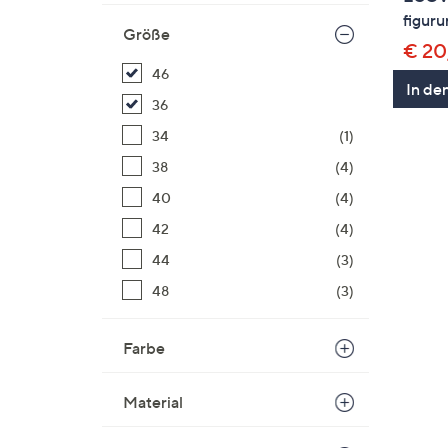
figur
Größe
€ 20
46
In de
36
34
(1)
38
(4)
40
(4)
42
(4)
44
(3)
48
(3)
Farbe
Material