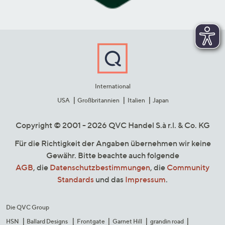
International
USA
Großbritannien
Italien
Japan
Copyright © 2001 - 2026 QVC Handel S.à r.l. & Co. KG
Für die Richtigkeit der Angaben übernehmen wir keine
Gewähr. Bitte beachte auch folgende
AGB
, die
Datenschutzbestimmungen
, die
Community
Standards
und das
Impressum
.
Die QVC Group
HSN
Ballard Designs
Frontgate
Garnet Hill
grandin road