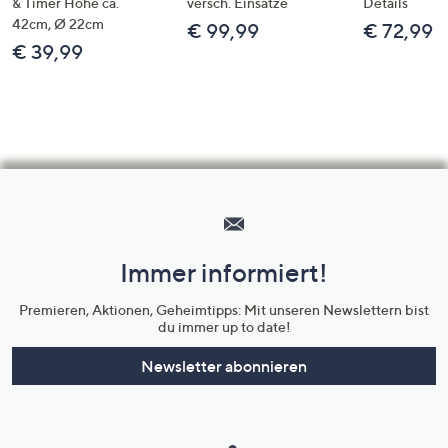
& Timer Höhe ca.
versch. Einsätze
Details
42cm, Ø 22cm
€ 99,99
€ 72,99
€ 39,99
Hilfeseiten,
Service
und
Immer informiert!
Unternehmensinformationen
Premieren, Aktionen, Geheimtipps: Mit unseren Newslettern bist
du immer up to date!
Newsletter abonnieren