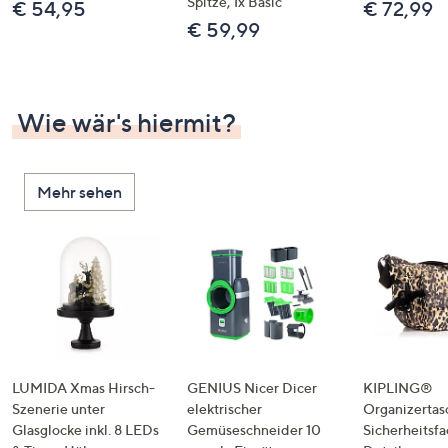
Spitze, 1x Basic
€ 54,95
€ 72,99
€ 59,99
Wie wär's hiermit?
Mehr sehen
LUMIDA Xmas Hirsch-
GENIUS Nicer Dicer
KIPLING®
Szenerie unter
elektrischer
Organizertas
Glasglocke inkl. 8 LEDs
Gemüseschneider 10
Sicherheitsf