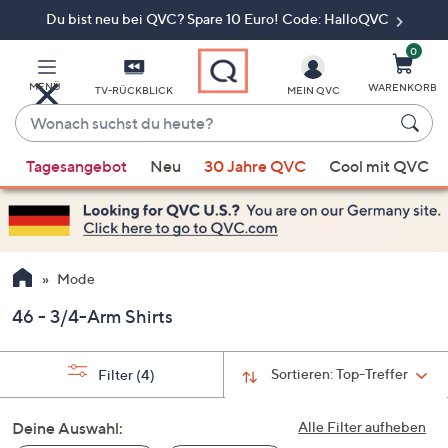
Du bist neu bei QVC? Spare 10 Euro! Code: HalloQVC
Zum
Hauptinhalt
springen
0
MENÜ
WARENKORB
TV-RÜCKBLICK
MEIN QVC
Wonach
suchst
Wenn
du
Tagesangebot
Neu
30 Jahre QVC
Cool mit QVC
Vorschläge
heute?
verfügbar
sind,
verwenden
Sie
Mode
die
46 - 3/4-Arm Shirts
Pfeiltasten
nach
oben
Sortieren:
Top-Treffer
Filter
(4)
und
nach
Deine Auswahl:
Alle Filter aufheben
unten