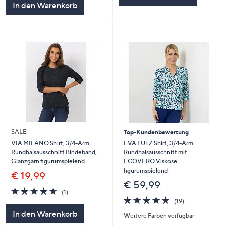
In den Warenkorb
SALE
Top-Kundenbewertung
EVA LUTZ Shirt, 3/4-Arm
VIA MILANO Shirt, 3/4-Arm
Rundhalsausschnitt mit
Rundhalsausschnitt Bindeband,
ECOVERO Viskose
Glanzgarn figurumspielend
figurumspielend
€ 19,99
€ 59,99
5.0
1
(1)
4.6
19
von
Bewertungen
(19)
von
Bewertungen
5
In den Warenkorb
Weitere Farben verfügbar
5