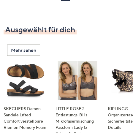
Ausgewählt für dich
Mehr sehen
SKECHERS Damen-
LITTLE ROSE 2
KIPLING®
Sandale Lifted
Entlastungs-BHs
Organizertas
Comfort verstellbare
Mikrofasermischung
Sicherheitsf
Riemen Memory Foam
Passform Lady 1x
Details