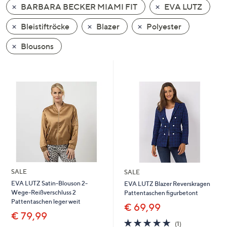
BARBARA BECKER MIAMI FIT
EVA LUTZ
oder
wischen
Bleistiftröcke
Blazer
Polyester
Sie
auf
Blousons
Touch-
Geräten
nach
links
bzw.
rechts,
um
diese
anzuzeigen.
SALE
SALE
EVA LUTZ Satin-Blouson 2-
EVA LUTZ Blazer Reverskragen
Wege-Reißverschluss 2
Pattentaschen figurbetont
Pattentaschen leger weit
€ 69,99
€ 79,99
5.0
1
(1)