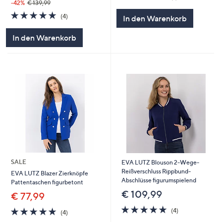
von
Bewertungen
-42%
€ 139,99
5
5.0
4
(4)
In den Warenkorb
von
Bewertungen
5
In den Warenkorb
SALE
EVA LUTZ Blouson 2-Wege-
Reißverschluss Rippbund-
EVA LUTZ Blazer Zierknöpfe
Abschlüsse figurumspielend
Pattentaschen figurbetont
€ 109,99
€ 77,99
4.8
4
5.0
4
(4)
(4)
von
Bewertungen
von
Bewertungen