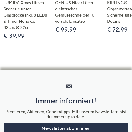
LUMIDA Xmas Hirsch-
GENIUS Nicer Dicer
KIPLING®
Szenerie unter
elektrischer
Organizertas
Glasglocke inkl. 8 LEDs
Gemüseschneider 10
Sicherheitsf
& Timer Höhe ca.
versch. Einsätze
Details
42cm, Ø 22cm
€ 99,99
€ 72,99
€ 39,99
Hilfeseiten,
Service
und
Immer informiert!
Unternehmensinformationen
Premieren, Aktionen, Geheimtipps: Mit unseren Newslettern bist
du immer up to date!
Newsletter abonnieren