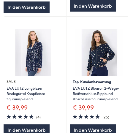
5
5
In den Warenkorb
In den Warenkorb
SALE
Top-Kundenbewertung
EVA LUTZ Blouson 2-Wege-
EVA LUTZ Longblazer
Reißverschluss Rippbund-
Bindegürtel Knopfleiste
Abschlüsse figurumspielend
figurumspielend
€ 39,99
€ 39,99
4.7
25
4.8
4
(25)
(4)
von
Bewertungen
von
Bewertungen
5
5
In den Warenkorb
In den Warenkorb