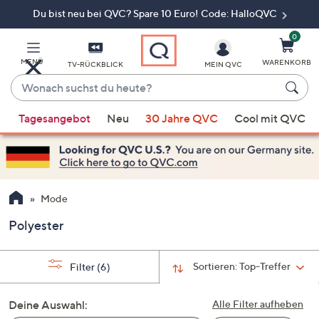
Du bist neu bei QVC? Spare 10 Euro! Code: HalloQVC
Zum
Hauptinhalt
springen
0
MENÜ
WARENKORB
TV-RÜCKBLICK
MEIN QVC
Wonach
suchst
Wenn
du
Tagesangebot
Neu
30 Jahre QVC
Cool mit QVC
Vorschläge
heute?
verfügbar
sind,
verwenden
Sie
Mode
die
Polyester
Pfeiltasten
nach
oben
Sortieren:
Top-Treffer
Filter
(6)
und
nach
Deine Auswahl:
Alle Filter aufheben
unten