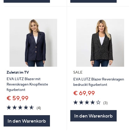
Zuletzt im TV
SALE
EVA LUTZ Blazer mit
EVA LUTZ Blazer Reverskragen
Reverskragen Knopfleiste
bedruckt figurbetont
figurbetont
€ 69,99
€ 59,99
3.7
3
(3)
4.5
4
von
Bewertungen
(4)
von
Bewertungen
5
In den Warenkorb
5
In den Warenkorb