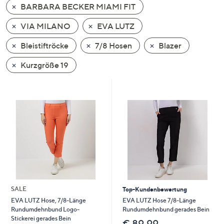
BARBARA BECKER MIAMI FIT
oder
wischen
VIA MILANO
EVA LUTZ
Sie
auf
Bleistiftröcke
7/8 Hosen
Blazer
Touch-
Kurzgröße 19
Geräten
nach
links
bzw.
rechts,
um
diese
anzuzeigen.
SALE
Top-Kundenbewertung
EVA LUTZ Hose 7/8-Länge
EVA LUTZ Hose, 7/8-Länge
Rundumdehnbund gerades Bein
Rundumdehnbund Logo-
Stickerei gerades Bein
€ 89,99