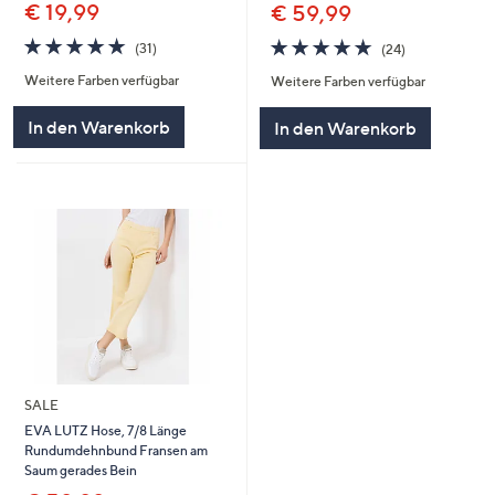
€ 19,99
€ 59,99
4.7
31
4.7
24
(31)
(24)
von
Bewertungen
von
Bewertungen
Weitere Farben verfügbar
Weitere Farben verfügbar
5
5
In den Warenkorb
In den Warenkorb
SALE
EVA LUTZ Hose, 7/8 Länge
Rundumdehnbund Fransen am
Saum gerades Bein