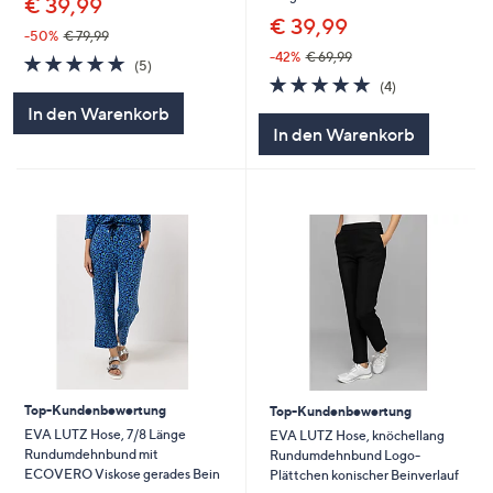
€ 39,99
€ 39,99
-50%
€ 79,99
-42%
€ 69,99
5.0
5
(5)
von
Bewertungen
5.0
4
(4)
5
von
Bewertungen
In den Warenkorb
5
In den Warenkorb
Top-Kundenbewertung
Top-Kundenbewertung
EVA LUTZ Hose, 7/8 Länge
EVA LUTZ Hose, knöchellang
Rundumdehnbund mit
Rundumdehnbund Logo-
ECOVERO Viskose gerades Bein
Plättchen konischer Beinverlauf