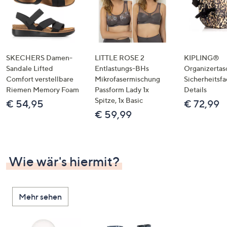
SKECHERS Damen-
LITTLE ROSE 2
KIPLING®
Sandale Lifted
Entlastungs-BHs
Organizertas
Comfort verstellbare
Mikrofasermischung
Sicherheitsf
Riemen Memory Foam
Passform Lady 1x
Details
Spitze, 1x Basic
€ 54,95
€ 72,99
€ 59,99
Wie wär's hiermit?
Mehr sehen