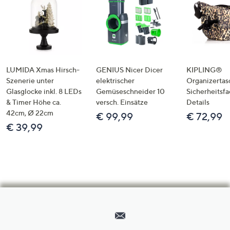
LUMIDA Xmas Hirsch-
GENIUS Nicer Dicer
KIPLING®
Szenerie unter
elektrischer
Organizertas
Glasglocke inkl. 8 LEDs
Gemüseschneider 10
Sicherheitsf
& Timer Höhe ca.
versch. Einsätze
Details
42cm, Ø 22cm
€ 99,99
€ 72,99
€ 39,99
Hilfeseiten,
Service
und