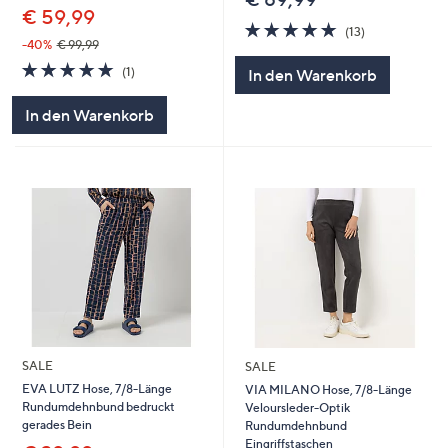
€ 59,99
5.0
13
(13)
von
Bewertungen
-40%
€ 99,99
5
5.0
1
(1)
In den Warenkorb
von
Bewertungen
5
In den Warenkorb
SALE
SALE
EVA LUTZ Hose, 7/8-Länge
VIA MILANO Hose, 7/8-Länge
Rundumdehnbund bedruckt
Veloursleder-Optik
gerades Bein
Rundumdehnbund
Eingriffstaschen