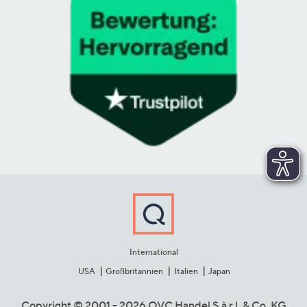
International
USA
Großbritannien
Italien
Japan
Copyright © 2001 - 2026 QVC Handel S.à r.l. & Co. KG