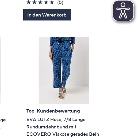
5.0
5
(5)
von
Bewertungen
In den Warenkorb
5
Top-Kundenbewertung
EVA LUTZ Hose, 7/8 Länge
nge
Rundumdehnbund mit
t
ECOVERO Viskose gerades Bein