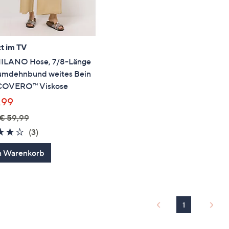
t im TV
ILANO Hose, 7/8-Länge
mdehnbund weites Bein
COVERO™ Viskose
,99
€ 59,99
3.7
3
(3)
von
Bewertungen
n Warenkorb
5
1