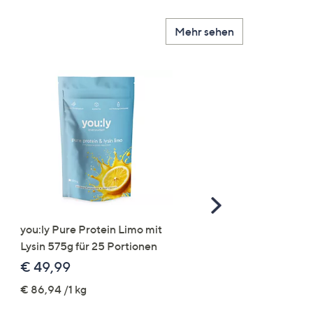
Mehr sehen
Scroll
Right
you:ly Pure Protein Limo mit
VIA MILANO Kurzmant
Lysin 575g für 25 Portionen
Veloursleder-Optik Län
85cm figurumspielend
€ 49,99
€ 109,99
€ 86,94 /1 kg