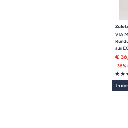
Zuletz
VIA M
Rundu
aus E
€ 36
-38%
In de