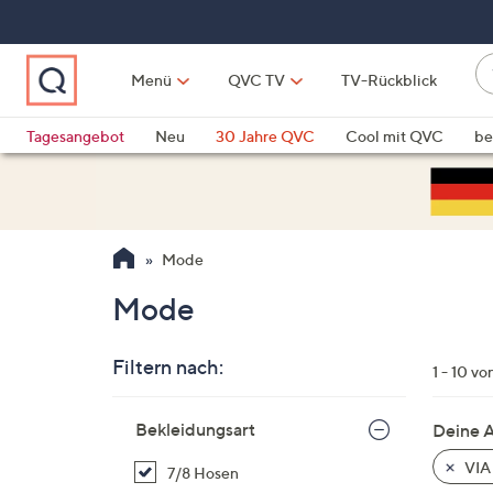
Zum
Hauptinhalt
springen
W
Menü
QVC TV
TV-Rückblick
su
W
d
Vo
Tagesangebot
Neu
30 Jahre QVC
Cool mit QVC
be
h
ve
QLINARISCH
Technik
si
v
Si
Mode
di
Pf
Mode
n
o
Filtern nach:
u
1 - 10 vo
n
Zur
u
Bekleidungsart
Deine 
Produktliste
o
springen
VIA
7/8 Hosen
w