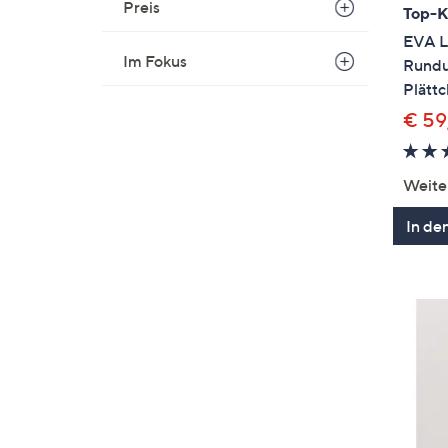
Preis
Top-
EVA L
Im Fokus
Rund
Plättc
€ 59
Weite
In de