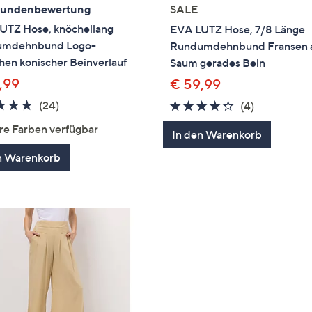
Kundenbewertung
SALE
UTZ Hose, knöchellang
EVA LUTZ Hose, 7/8 Länge
umdehnbund Logo-
Rundumdehnbund Fransen
hen konischer Beinverlauf
Saum gerades Bein
,99
€ 59,99
4.7
24
(24)
4.2
4
(4)
von
Bewertungen
von
Bewertung
re Farben verfügbar
In den Warenkorb
5
5
n Warenkorb