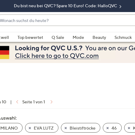
Du bist neu bei QVC? Spare 10 Euro! Code: HalloQVC
onach
chst
enn
u
rschläge
:well
Top bewertet
Q Sale
Mode
Beauty
Schmuck
eute?
rfügbar
nd,
erwenden
e
e
eiltasten
ach
ben
nd
n 10
|
Seite 1 von 1
ach
nten
Auswahl:
der
 MILANO
EVA LUTZ
Bleistiftröcke
46
K
ischen