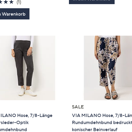
5
5.0
1
(1)
von
Bewertungen
n Warenkorb
5
SALE
ILANO Hose, 7/8-Länge
VIA MILANO Hose, 7/8-Lä
rsleder-Optik
Rundumdehnbund bedruck
umdehnbund
konischer Beinverlauf