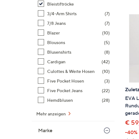
Si
Bleistiftröcke
au
3/4-Arm Shirts
(7)
T
7/8 Jeans
(7)
G
n
Blazer
(10)
li
Blousons
(5)
b
Blusenshirts
(8)
re
Cardigan
(42)
u
di
Culottes & Weite Hosen
(10)
an
Five Pocket Hosen
(3)
Zuletz
Five Pocket Jeans
(22)
EVA L
Hemdblusen
(28)
Rundu
gerad
Mehr anzeigen
€ 59
Marke
-40%