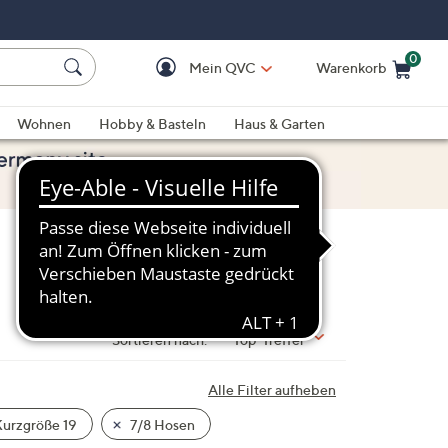
0
Mein QVC
Warenkorb
Einkaufswagen ist le
Wohnen
Hobby & Basteln
Haus & Garten
Sortieren nach:
Top-Treffer
Alle Filter aufheben
urzgröße 19
7/8 Hosen