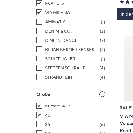
EVA LUTZ
VIA MILANO
In de
AMINATI®
(1)
DENIM & CO.
(2)
DINE 'N' DANCE
(2)
KILIAN KERNER SENSES
(2)
SCHIFFHAUER
(1)
STEFFEN SCHRAUT
(4)
STRANDFEIN
(4)
Größe
Kurzgröße 19
SALE
46
VIA M
Velou
36
(6)
Rund