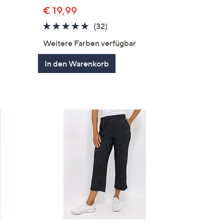
€ 19,99
4.7
32
(32)
von
Bewertungen
en
Weitere Farben verfügbar
5
In den Warenkorb