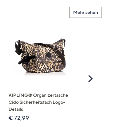
Mehr sehen
Scroll
Right
KIPLING® Organizertasche
JERYMOOD HOMEWEA
Cido Sicherheitsfach Logo-
Tops Mikrofaser Seitensc
Details
leger weit
€ 72,99
€ 24,99