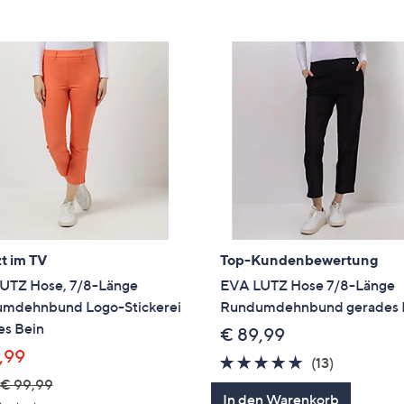
e
f
ouch-
eräten
ach
nks
zw.
chts,
m
ese
zuzeigen.
t im TV
Top-Kundenbewertung
UTZ Hose, 7/8-Länge
EVA LUTZ Hose 7/8-Länge
mdehnbund Logo-Stickerei
Rundumdehnbund gerades 
es Bein
€ 89,99
,99
5.0
13
(13)
von
Bewertun
€ 99,99
In den Warenkorb