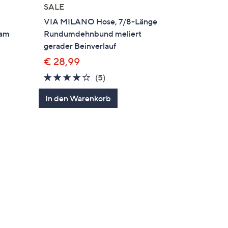
SALE
VIA MILANO Hose, 7/8-Länge
 am
Rundumdehnbund meliert
gerader Beinverlauf
€ 28,99
4.0
5
(5)
en
von
Bewertungen
In den Warenkorb
5