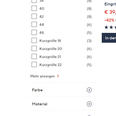
38
(8)
Eingri
40
(8)
€ 39
42
(8)
-42%
44
(6)
48
(5)
In de
Kurzgröße 18
(3)
Kurzgröße 20
(6)
Kurzgröße 21
(6)
Kurzgröße 22
(5)
Mehr anzeigen
Farbe
Material