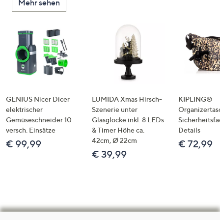
Mehr sehen
GENIUS Nicer Dicer
LUMIDA Xmas Hirsch-
KIPLING®
elektrischer
Szenerie unter
Organizertas
Gemüseschneider 10
Glasglocke inkl. 8 LEDs
Sicherheitsf
versch. Einsätze
& Timer Höhe ca.
Details
42cm, Ø 22cm
€ 99,99
€ 72,99
€ 39,99
Hilfeseiten,