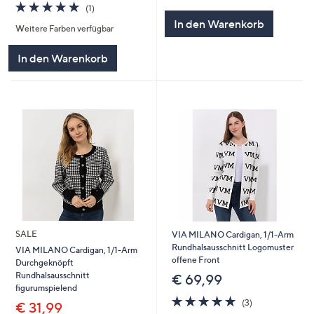
von
Bewertungen
5.0
1
(1)
5
von
Bewertungen
In den Warenkorb
Weitere Farben verfügbar
5
In den Warenkorb
SALE
VIA MILANO Cardigan, 1/1-Arm
Rundhalsausschnitt Logomuster
VIA MILANO Cardigan, 1/1-Arm
offene Front
Durchgeknöpft
Rundhalsausschnitt
€ 69,99
figurumspielend
5.0
3
(3)
€ 31,99
von
Bewertungen