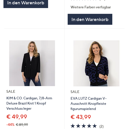
In den Warenkorb
von
Bewertungen
Weitere Farben verfügbar
5
In den Warenkorb
SALE
SALE
KIM & CO. Cardigan, 7/8-Arm
EVA LUTZ Cardigan V-
Deluxe Brazil Knit 1 Knopf
Ausschnitt Knopfleiste
Verschluss leger
figurumspielend
€ 49,99
€ 43,99
5.0
2
-44%
€ 89,99
(2)