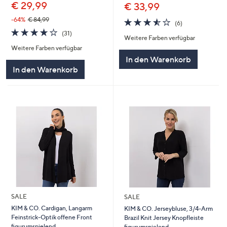
€ 29,99
€ 33,99
-64%
€ 84,99
3.5
6
(6)
von
Bewertungen
3.6
31
(31)
Weitere Farben verfügbar
5
von
Bewertungen
Weitere Farben verfügbar
5
In den Warenkorb
In den Warenkorb
SALE
SALE
KIM & CO. Cardigan, Langarm
KIM & CO. Jerseybluse, 3/4-Arm
Feinstrick-Optik offene Front
Brazil Knit Jersey Knopfleiste
figurumspielend
figurumspielend