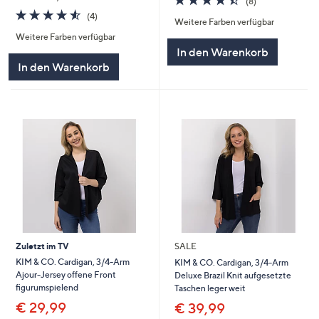
(8)
von
Bewertungen
4.5
4
(4)
Weitere Farben verfügbar
5
von
Bewertungen
Weitere Farben verfügbar
5
In den Warenkorb
In den Warenkorb
Zuletzt im TV
SALE
KIM & CO. Cardigan, 3/4-Arm
KIM & CO. Cardigan, 3/4-Arm
Ajour-Jersey offene Front
Deluxe Brazil Knit aufgesetzte
figurumspielend
Taschen leger weit
€ 29,99
€ 39,99