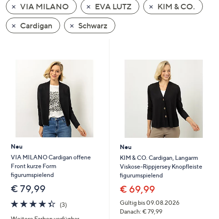
VIA MILANO
EVA LUTZ
KIM & CO.
oder
wischen
Cardigan
Schwarz
Sie
auf
Touch-
Geräten
nach
links
bzw.
rechts,
um
diese
Neu
Neu
anzuzeigen.
VIA MILANO Cardigan offene
KIM & CO. Cardigan, Langarm
Front kurze Form
Viskose-Rippjersey Knopfleiste
figurumspielend
figurumspielend
€ 79,99
€ 69,99
4.3
3
Gültig bis 09.08.2026
(3)
von
Bewertungen
Danach: € 79,99
Weitere Farben verfügbar