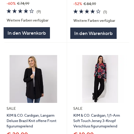
-60%
€ 74,99
-52%
€ 84,99
4.2
9
4.0
1
(9)
(1)
von
Bewertungen
von
Bewertungen
Weitere Farben verfügbar
5
Weitere Farben verfügbar
5
In den Warenkorb
In den Warenkorb
SALE
SALE
KIM & CO. Cardigan, Langarm
KIM & CO. Cardigan, 1/1-Arm
Deluxe Brazil Knit offene Front
Soft Touch Jersey 3-Knopf
figurumspielend
Verschluss figurumspielend