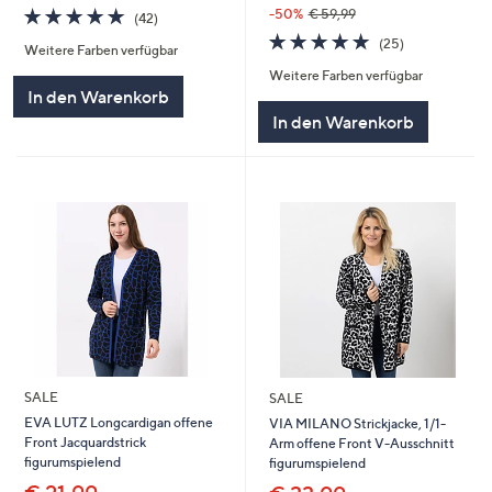
4.8
42
-50%
€ 59,99
(42)
von
Bewertungen
4.7
25
(25)
Weitere Farben verfügbar
5
von
Bewertungen
Weitere Farben verfügbar
5
In den Warenkorb
In den Warenkorb
SALE
SALE
EVA LUTZ Longcardigan offene
VIA MILANO Strickjacke, 1/1-
Front Jacquardstrick
Arm offene Front V-Ausschnitt
figurumspielend
figurumspielend