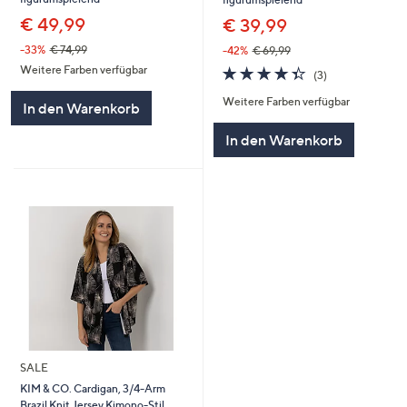
€ 49,99
€ 39,99
-33%
€ 74,99
-42%
€ 69,99
4.3
3
Weitere Farben verfügbar
(3)
von
Bewertungen
Weitere Farben verfügbar
5
In den Warenkorb
In den Warenkorb
SALE
KIM & CO. Cardigan, 3/4-Arm
Brazil Knit Jersey Kimono-Stil