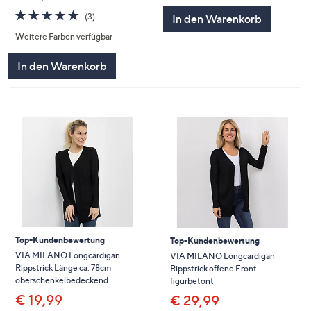
5
5.0
3
(3)
In den Warenkorb
von
Bewertungen
Weitere Farben verfügbar
5
In den Warenkorb
Top-Kundenbewertung
Top-Kundenbewertung
VIA MILANO Longcardigan
VIA MILANO Longcardigan
Rippstrick Länge ca. 78cm
Rippstrick offene Front
oberschenkelbedeckend
figurbetont
€ 19,99
€ 29,99