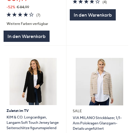
3.8
4
(4)
von
Bewertungen
-52%
€ 84,99
5
3.9
7
In den Warenkorb
(7)
von
Bewertungen
Weitere Farben verfügbar
5
In den Warenkorb
Zuletzt im TV
SALE
KIM & CO. Longcardigan,
VIA MILANO Strickblazer, 1/1-
Langarm Soft Touch Jersey lange
Arm Polokragen Glanzgarn-
Seitenschlitze figurumspielend
Details ungefüttert