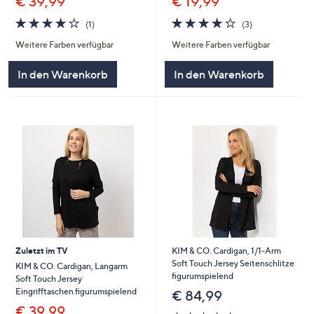
€ 39,99
€ 19,99
4.0
1
4.0
3
(1)
(3)
von
Bewertungen
von
Bewertungen
Weitere Farben verfügbar
Weitere Farben verfügbar
5
5
In den Warenkorb
In den Warenkorb
Zuletzt im TV
KIM & CO. Cardigan, 1/1-Arm
Soft Touch Jersey Seitenschlitze
KIM & CO. Cardigan, Langarm
figurumspielend
Soft Touch Jersey
Eingrifftaschen figurumspielend
€ 84,99
€ 39,99