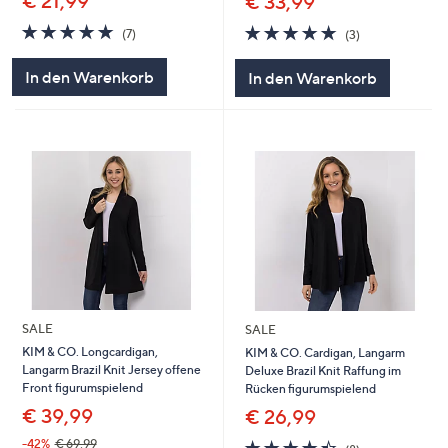
€ 21,99
€ 33,99
4.7
7
4.7
3
(7)
(3)
von
Bewertungen
von
Bewertungen
5
5
In den Warenkorb
In den Warenkorb
SALE
SALE
KIM & CO. Longcardigan,
KIM & CO. Cardigan, Langarm
Langarm Brazil Knit Jersey offene
Deluxe Brazil Knit Raffung im
Front figurumspielend
Rücken figurumspielend
€ 39,99
€ 26,99
4.4
8
-42%
€ 69,99