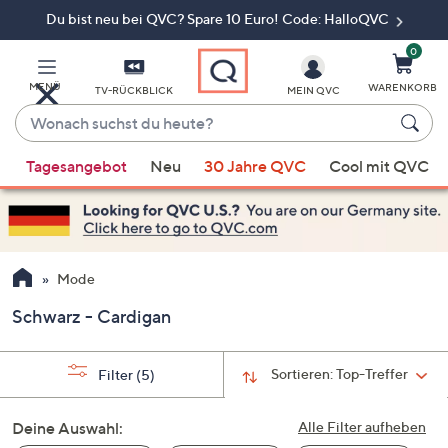
Du bist neu bei QVC? Spare 10 Euro! Code: HalloQVC
Zum
Hauptinhalt
springen
0
MENÜ
WARENKORB
TV-RÜCKBLICK
MEIN QVC
Wonach
suchst
Wenn
du
Tagesangebot
Neu
30 Jahre QVC
Cool mit QVC
Vorschläge
heute?
verfügbar
sind,
verwenden
Sie
Mode
die
Schwarz - Cardigan
Pfeiltasten
nach
oben
Sortieren:
Top-Treffer
Filter
(5)
und
nach
Deine Auswahl:
Alle Filter aufheben
unten