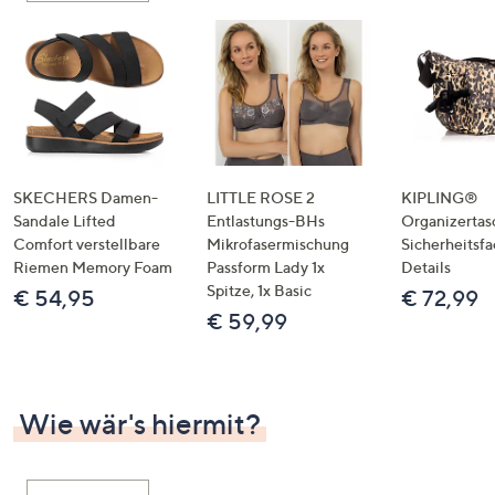
SKECHERS Damen-
LITTLE ROSE 2
KIPLING®
Sandale Lifted
Entlastungs-BHs
Organizertas
Comfort verstellbare
Mikrofasermischung
Sicherheitsf
Riemen Memory Foam
Passform Lady 1x
Details
Spitze, 1x Basic
€ 54,95
€ 72,99
€ 59,99
Wie wär's hiermit?