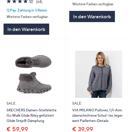
(64)
Weitere Farben verfügbar
5
von
Bewertungen
Q Pay: Zahlung in 3 Raten
5
In den Warenkorb
Weitere Farben verfügbar
In den Warenkorb
SALE
SALE
SKECHERS Damen-Stiefelette
VIA MILANO Pullover, 1/1-Arm
Go Walk Glide Riley gefüttert
überschnittene Schul- ter, leger
Glide Step® Dämpfung
weit Pailletten-Details
€ 59,99
€ 39,99