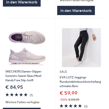
Weitere Farben verfügbar
5
In den Warenkorb
In den Warenkorb
SKECHERS Damen-Slipper
SALE
Summits-Sweet Skies Mesh
EVA LUTZ Jeggings
Hands Free Slip-Ins®
Rundumdehnbund knöchellang
schmales Bein
€ 84,95
€ 59,99
5.0
1
(1)
von
Bewertungen
-50%
€ 119,99
Weitere Farben verfügbar
5
5.0
3
(3)