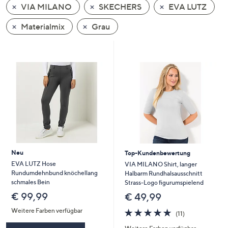
VIA MILANO
SKECHERS
EVA LUTZ
oder
wischen
Materialmix
Grau
Sie
auf
Touch-
Geräten
nach
links
bzw.
rechts,
um
diese
Neu
Top-Kundenbewertung
anzuzeigen.
EVA LUTZ Hose
VIA MILANO Shirt, langer
Rundumdehnbund knöchellang
Halbarm Rundhalsausschnitt
schmales Bein
Strass-Logo figurumspielend
€ 99,99
€ 49,99
4.6
11
Weitere Farben verfügbar
(11)
von
Bewertungen