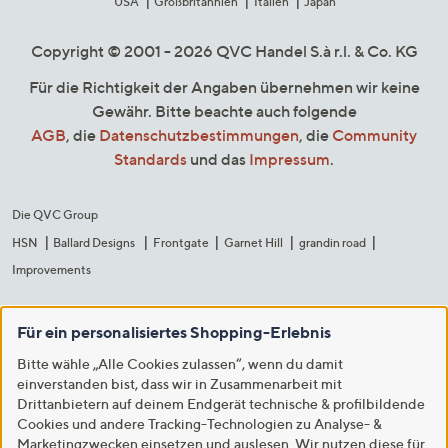
USA
Großbritannien
Italien
Japan
Copyright © 2001 - 2026 QVC Handel S.à r.l. & Co. KG
Für die Richtigkeit der Angaben übernehmen wir keine
Gewähr. Bitte beachte auch folgende
AGB
, die
Datenschutzbestimmungen
, die
Community
Standards
und das
Impressum
.
Die QVC Group
HSN
Ballard Designs
Frontgate
Garnet Hill
grandin road
Improvements
Für ein personalisiertes Shopping-Erlebnis
Bitte wähle „Alle Cookies zulassen“, wenn du damit
einverstanden bist, dass wir in Zusammenarbeit mit
Drittanbietern auf deinem Endgerät technische & profilbildende
Cookies und andere Tracking-Technologien zu Analyse- &
Marketingzwecken einsetzen und auslesen. Wir nutzen diese für