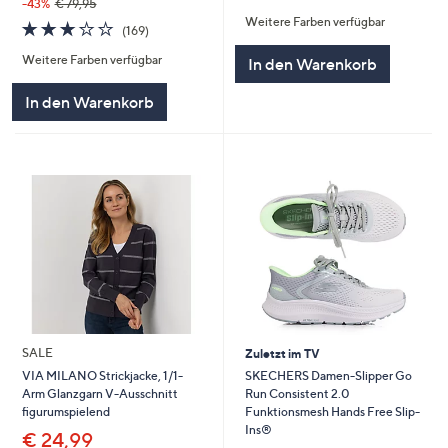
-43%
€ 79,95
von
Bewertungen
Weitere Farben verfügbar
5
3.0
169
(169)
von
Bewertungen
Weitere Farben verfügbar
5
In den Warenkorb
In den Warenkorb
SALE
Zuletzt im TV
SKECHERS Damen-Slipper Go
VIA MILANO Strickjacke, 1/1-
Run Consistent 2.0
Arm Glanzgarn V-Ausschnitt
Funktionsmesh Hands Free Slip-
figurumspielend
Ins®
€ 24,99