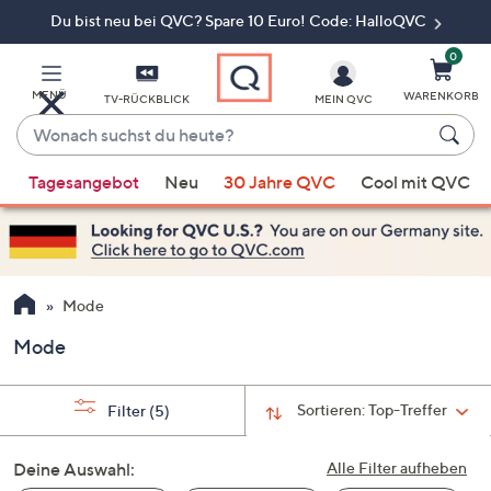
Du bist neu bei QVC? Spare 10 Euro! Code: HalloQVC
Zum
Hauptinhalt
springen
0
MENÜ
WARENKORB
TV-RÜCKBLICK
MEIN QVC
Wonach
suchst
Wenn
du
Tagesangebot
Neu
30 Jahre QVC
Cool mit QVC
Vorschläge
heute?
verfügbar
sind,
verwenden
Sie
Mode
die
Mode
Pfeiltasten
nach
oben
Sortieren:
Top-Treffer
Filter
(5)
und
nach
Deine Auswahl:
Alle Filter aufheben
unten