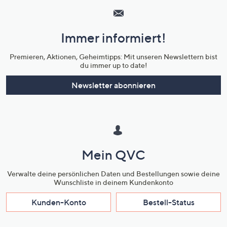
Service
und
Immer informiert!
Unternehmensinformationen
Premieren, Aktionen, Geheimtipps: Mit unseren Newslettern bist
du immer up to date!
Newsletter abonnieren
Mein QVC
Verwalte deine persönlichen Daten und Bestellungen sowie deine
Wunschliste in deinem Kundenkonto
Kunden-Konto
Bestell-Status