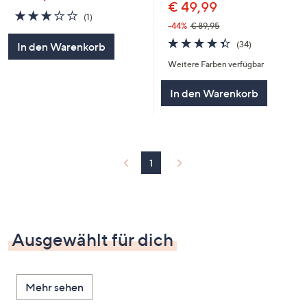
€ 49,99
3.0
1
(1)
von
Bewertungen
-44%
€ 89,95
5
4.3
34
(34)
In den Warenkorb
von
Bewertungen
Weitere Farben verfügbar
5
In den Warenkorb
1
Ausgewählt für dich
Mehr sehen