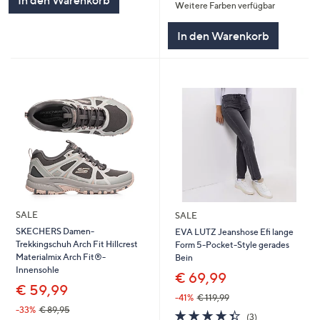
In den Warenkorb
Weitere Farben verfügbar
5
In den Warenkorb
SALE
SALE
SKECHERS Damen-
EVA LUTZ Jeanshose Efi lange
Trekkingschuh Arch Fit Hillcrest
Form 5-Pocket-Style gerades
Materialmix Arch Fit®-
Bein
Innensohle
€ 69,99
€ 59,99
-41%
€ 119,99
-33%
€ 89,95
4.3
3
(3)