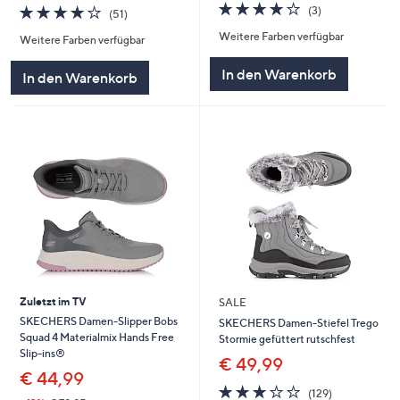
3.7
3
3.7
51
(3)
(51)
von
Bewertungen
von
Bewertungen
Weitere Farben verfügbar
5
Weitere Farben verfügbar
5
In den Warenkorb
In den Warenkorb
Zuletzt im TV
SALE
SKECHERS Damen-Slipper Bobs
SKECHERS Damen-Stiefel Trego
Squad 4 Materialmix Hands Free
Stormie gefüttert rutschfest
Slip-ins®
€ 49,99
€ 44,99
3.0
129
(129)