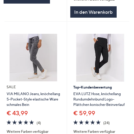
In den Warenkorb
SALE
Top-Kundenbewertung
EVA LUTZ Hose, knöchellang
VIA MILANO Jeans, knöchellang
Rundumdehnbund Logo-
5-Pocket-Style elastische Ware
Plättchen konischer Beinverlauf
schmales Bein
€ 59,99
€ 43,99
4.7
24
4.8
4
(24)
(4)
von
Bewertungen
von
Bewertungen
Weitere Farben verfügbar
Weitere Farben verfügbar
5
5