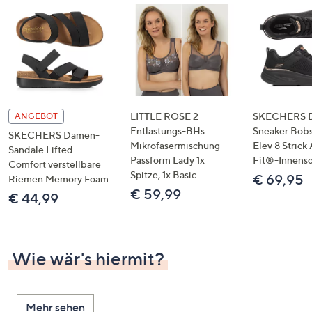
LITTLE ROSE 2
SKECHERS 
ANGEBOT
Entlastungs-BHs
Sneaker Bobs
SKECHERS Damen-
Mikrofasermischung
Elev 8 Strick
Sandale Lifted
Passform Lady 1x
Fit®-Innens
Comfort verstellbare
Spitze, 1x Basic
€ 69,95
Riemen Memory Foam
€ 59,99
€ 44,99
Wie wär's hiermit?
Mehr sehen