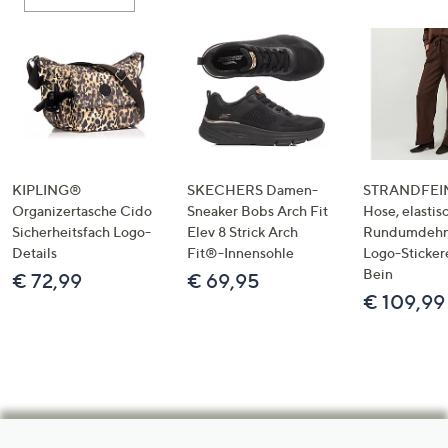
KIPLING®
SKECHERS Damen-
STRANDFEIN
Organizertasche Cido
Sneaker Bobs Arch Fit
Hose, elastis
Sicherheitsfach Logo-
Elev 8 Strick Arch
Rundumdeh
Details
Fit®-Innensohle
Logo-Sticker
Bein
€ 72,99
€ 69,95
€ 109,99
Hilfeseiten,