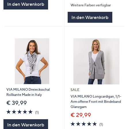
von
Bewertungen
In den Warenkorb
Weitere Farben verfügbar
5
In den Warenkorb
VIA MILANO Dreiecksschal
SALE
Rollkante Made in Italy
VIA MILANO Longcardigan, 1/1-
Arm offene Front mit Bindeband
€ 39,99
Glanzgarn
5.0
1
(1)
€ 29,99
von
Bewertungen
5
5.0
1
In den Warenkorb
(1)
von
Bewertungen