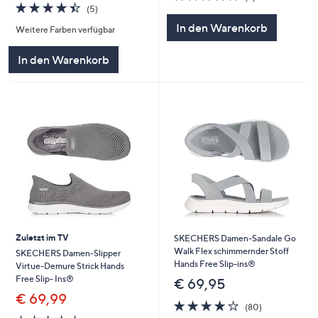
4.4
5
von
Bewertungen
(5)
von
Bewertungen
5
In den Warenkorb
Weitere Farben verfügbar
5
In den Warenkorb
Zuletzt im TV
SKECHERS Damen-Sandale Go
Walk Flex schimmernder Stoff
SKECHERS Damen-Slipper
Hands Free Slip-ins®
Virtue-Demure Strick Hands
Free Slip- Ins®
€ 69,95
€ 69,99
4.2
80
(80)
von
Bewertungen
4.2
64