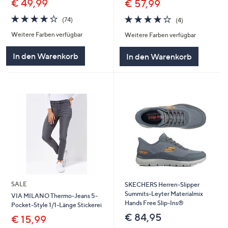
€ 49,99
€ 57,99
3.9
74
3.8
4
(74)
(4)
von
Bewertungen
von
Bewertungen
Weitere Farben verfügbar
Weitere Farben verfügbar
5
5
In den Warenkorb
In den Warenkorb
SALE
SKECHERS Herren-Slipper
Summits-Leyter Materialmix
VIA MILANO Thermo-Jeans 5-
Hands Free Slip-Ins®
Pocket-Style 1/1-Länge Stickerei
€ 84,95
€ 15,99