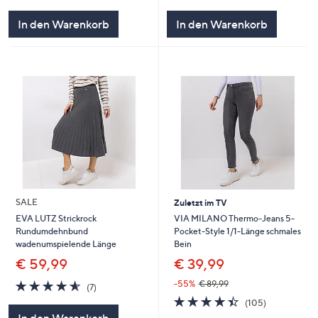
In den Warenkorb
In den Warenkorb
SALE
Zuletzt im TV
VIA MILANO Thermo-Jeans 5-
EVA LUTZ Strickrock
Pocket-Style 1/1-Länge schmales
Rundumdehnbund
Bein
wadenumspielende Länge
€ 39,99
€ 59,99
4.6
7
-55%
€ 89,99
(7)
von
Bewertungen
4.4
105
(105)
5
von
Bewertunge