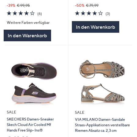
-39%
€ 99,95
-50%
€ 79,99
4.0
6
4.0
3
(6)
(3)
von
Bewertungen
von
Bewertungen
Weitere Farben verfügbar
5
5
In den Warenkorb
In den Warenkorb
SALE
SALE
SKECHERS Damen-Sneaker
VIA MILANO Damen-Sandale
Skech Cloud Air Cooled Mf
Strass-Applikationen verstellbare
Hands Free Slip- Ins®
Riemen Absatz ca. 2,3 cm