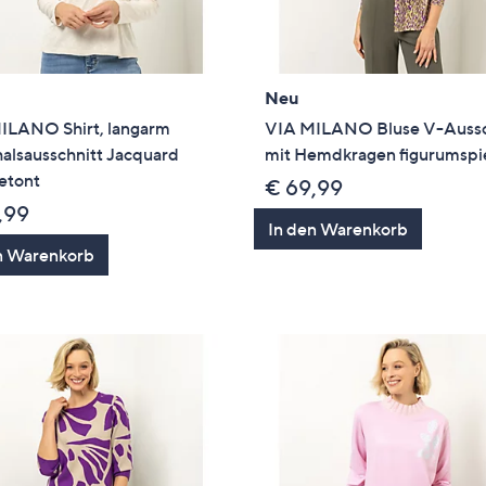
Neu
ILANO Shirt, langarm
VIA MILANO Bluse V-Aussc
alsausschnitt Jacquard
mit Hemdkragen figurumspi
etont
€ 69,99
,99
In den Warenkorb
n Warenkorb