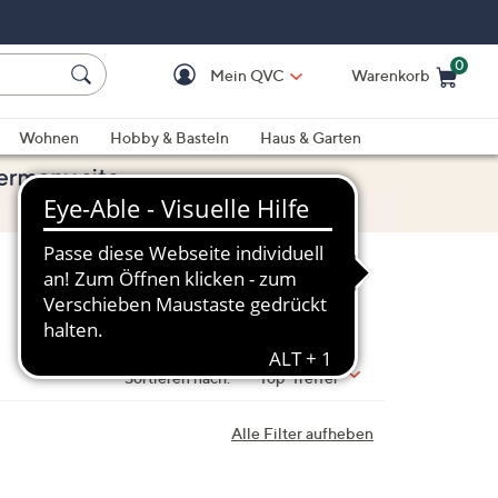
0
Mein QVC
Warenkorb
Einkaufswagen ist le
Wohnen
Hobby & Basteln
Haus & Garten
Sortieren nach:
Top-Treffer
Alle Filter aufheben