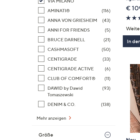
VIA MILANO
€ 10
AMINATI®
(116)
ANNA VON GRIESHEIM
(43)
Weite
ANNI FOR FRIENDS
(5)
BRUCE DARNELL
(21)
In de
CASHMASOFT
(50)
CENTIGRADE
(33)
CENTIGRADE ACTIVE
(6)
CLUB OF COMFORT®
(11)
DAWID by Dawid
(93)
Tomaszewski
DENIM & CO.
(138)
Mehr anzeigen
Größe
Neu