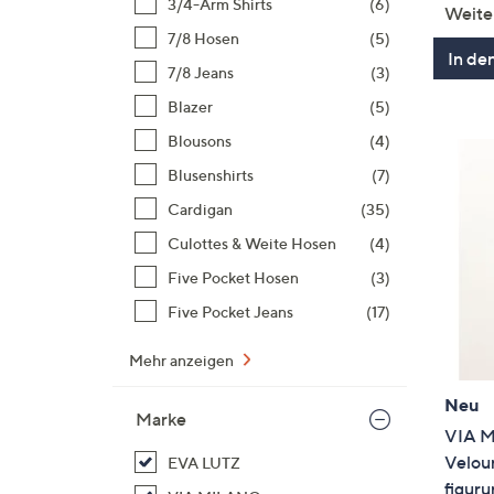
3/4-Arm Shirts
(6)
Weite
7/8 Hosen
(5)
In de
7/8 Jeans
(3)
Blazer
(5)
Blousons
(4)
Blusenshirts
(7)
Cardigan
(35)
Culottes & Weite Hosen
(4)
Five Pocket Hosen
(3)
Five Pocket Jeans
(17)
Mehr anzeigen
Neu
Marke
VIA M
Velou
EVA LUTZ
figur