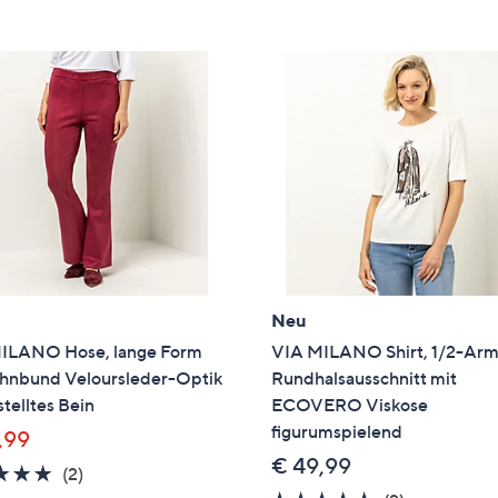
e
f
ouch-
eräten
ach
nks
zw.
chts,
m
ese
zuzeigen.
Neu
ILANO Hose, lange Form
VIA MILANO Shirt, 1/2-Ar
ehnbund Veloursleder-Optik
Rundhalsausschnitt mit
telltes Bein
ECOVERO Viskose
figurumspielend
,99
€ 49,99
5.0
2
(2)