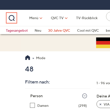
Zum
Hauptinhalt
springen
W
Menü
QVC TV
TV-Rückblick
su
W
d
Vo
Tagesangebot
Neu
30 Jahre QVC
Cool mit QVC
be
h
ve
QLINARISCH
Technik
si
v
Si
Mode
di
Pf
48
n
o
Filtern nach:
u
1 - 96 v
n
Zur
u
Person
Deine 
Produktliste
o
springen
VIA
Damen
(298)
w