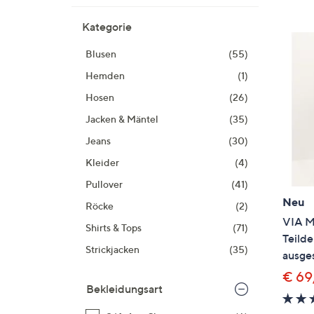
Si
au
Kategorie
T
Blusen
(55)
G
n
Hemden
(1)
li
Hosen
(26)
b
Jacken & Mäntel
(35)
re
u
Jeans
(30)
di
Kleider
(4)
an
Pullover
(41)
Neu
Röcke
(2)
VIA M
Shirts & Tops
(71)
Teild
Strickjacken
(35)
ausges
€ 69
Bekleidungsart