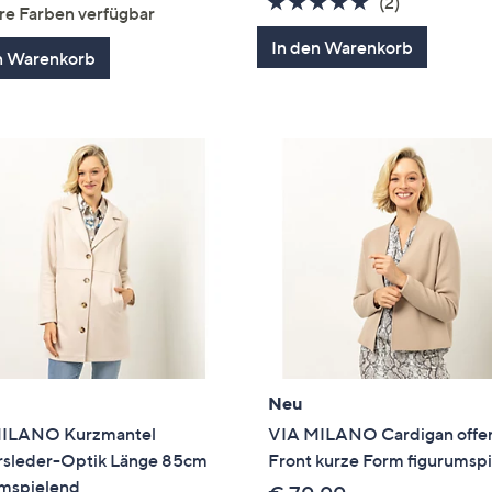
von
Bewertungen
5.0
2
(2)
re Farben verfügbar
5
von
Bewertung
In den Warenkorb
5
n Warenkorb
Neu
ILANO Kurzmantel
VIA MILANO Cardigan offe
rsleder-Optik Länge 85cm
Front kurze Form figurumsp
umspielend