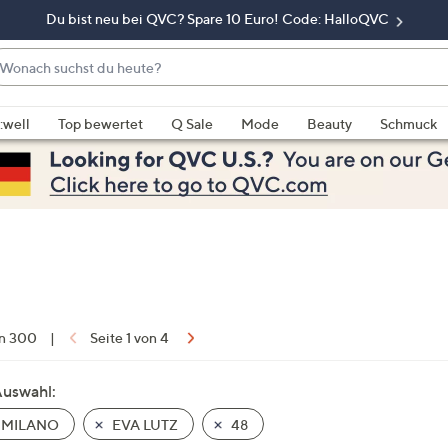
Du bist neu bei QVC? Spare 10 Euro! Code: HalloQVC
onach
chst
enn
u
rschläge
:well
Top bewertet
Q Sale
Mode
Beauty
Schmuck
eute?
rfügbar
nd,
erwenden
e
e
eiltasten
ach
ben
nd
on 300
|
Seite 1 von 4
ach
nten
Auswahl:
der
 MILANO
EVA LUTZ
48
ischen