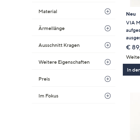
Material
Neu
VIA M
Ärmellänge
aufges
ausges
Ausschnitt Kragen
€ 89
Weite
Weitere Eigenschaften
In de
Preis
Im Fokus