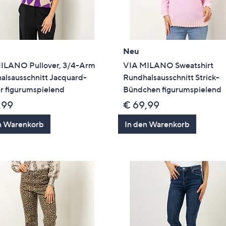
Neu
ILANO Pullover, 3/4-Arm
VIA MILANO Sweatshirt
alsausschnitt Jacquard-
Rundhalsausschnitt Strick-
r figurumspielend
Bündchen figurumspielend
,99
€ 69,99
n Warenkorb
In den Warenkorb