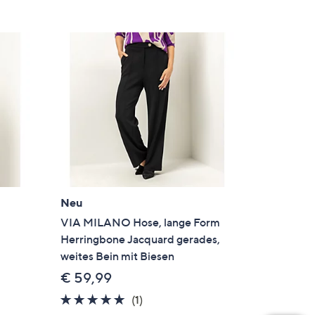
Neu
m
VIA MILANO Hose, lange Form
Herringbone Jacquard gerades,
weites Bein mit Biesen
€ 59,99
5.0
1
(1)