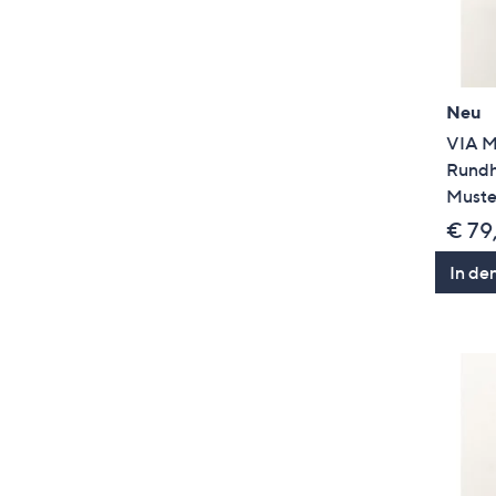
Neu
VIA M
Rundh
Muste
€ 79
In de