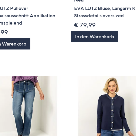
UTZ Pullover
EVA LUTZ Bluse, Langarm K
lsausschnitt Applikation
Strassdetails oversized
umspielend
€ 79,99
,99
In den Warenkorb
n Warenkorb