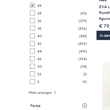
48
EVA L
Rundha
34
(43)
figur
36
(379)
€ 79
38
(436)
In de
40
(481)
42
(459)
44
(419)
46
(394)
50
(98)
52
(1)
S
(9)
Mehr anzeigen
Farbe