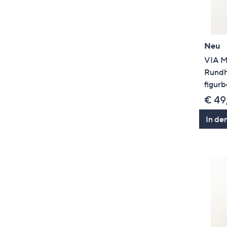
Neu
VIA M
Rundh
figurb
€ 49
In de