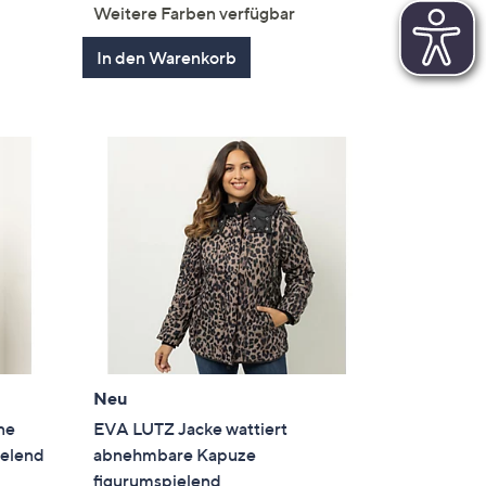
von
Bewertungen
Weitere Farben verfügbar
en
5
In den Warenkorb
Neu
ne
EVA LUTZ Jacke wattiert
ielend
abnehmbare Kapuze
figurumspielend