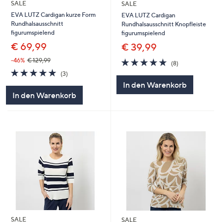
SALE
SALE
EVA LUTZ Cardigan kurze Form
EVA LUTZ Cardigan
Rundhalsausschnitt
Rundhalsausschnitt Knopfleiste
figurumspielend
figurumspielend
€ 69,99
€ 39,99
5.0
8
-46%
€ 129,99
(8)
von
Bewertungen
5.0
3
(3)
5
von
Bewertungen
In den Warenkorb
5
In den Warenkorb
SALE
SALE