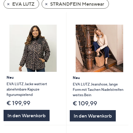
EVA LUTZ
STRANDFEIN Menswear
oder
wischen
Sie
auf
Touch-
Geräten
nach
links
bzw.
rechts,
um
Neu
Neu
diese
EVA LUTZ Jacke wattiert
EVA LUTZ Jeanshose, lange
abnehmbare Kapuze
Form mit Taschen Nadelstreifen
anzuzeigen.
figurumspielend
weites Bein
€ 199,99
€ 109,99
In den Warenkorb
In den Warenkorb