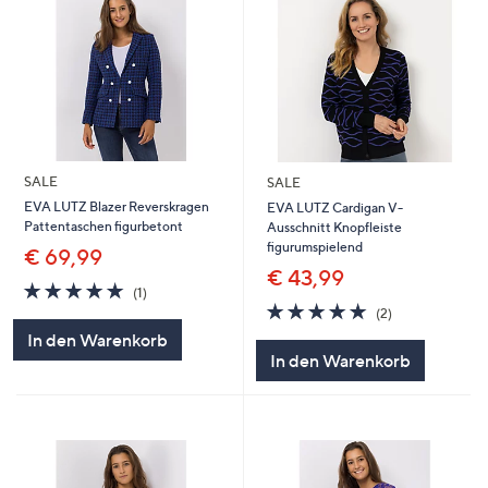
SALE
SALE
EVA LUTZ Blazer Reverskragen
EVA LUTZ Cardigan V-
Pattentaschen figurbetont
Ausschnitt Knopfleiste
figurumspielend
€ 69,99
€ 43,99
5.0
1
(1)
von
Bewertungen
5.0
2
(2)
5
von
Bewertungen
In den Warenkorb
5
In den Warenkorb