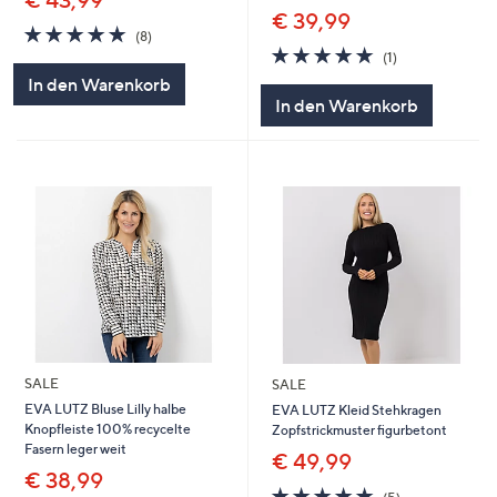
€ 43,99
€ 39,99
5.0
8
(8)
von
Bewertungen
5.0
1
(1)
5
von
Bewertungen
In den Warenkorb
5
In den Warenkorb
SALE
SALE
EVA LUTZ Bluse Lilly halbe
EVA LUTZ Kleid Stehkragen
Knopfleiste 100% recycelte
Zopfstrickmuster figurbetont
Fasern leger weit
€ 49,99
€ 38,99
5.0
5