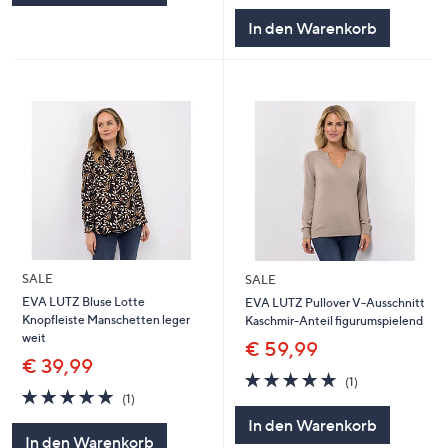
5
In den Warenkorb
SALE
SALE
EVA LUTZ Bluse Lotte
EVA LUTZ Pullover V-Ausschnitt
Knopfleiste Manschetten leger
Kaschmir-Anteil figurumspielend
weit
€ 59,99
€ 39,99
5.0
1
(1)
5.0
1
von
Bewertungen
(1)
von
Bewertungen
5
In den Warenkorb
5
In den Warenkorb