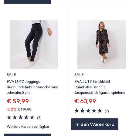
SALE
SALE
EVA LUTZ Jeggings
EVA LUTZ Strickkleid
Rundumdehnbund knöchellang
Rundhalsausschnit
schmales Bein
Jacquardstrick figurumspielend
€ 59,99
€ 63,99
5.0
7
-50%
€ 119,99
(7)
von
Bewertungen
5.0
3
(3)
5
von
Bewertungen
In den Warenkorb
Weitere Farben verfügbar
5