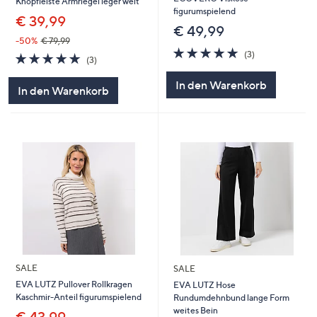
Knopfleiste Armriegel leger weit
figurumspielend
€ 39,99
€ 49,99
-50%
€ 79,99
5.0
3
(3)
5.0
3
(3)
von
Bewertungen
von
Bewertungen
5
5
In den Warenkorb
In den Warenkorb
SALE
SALE
EVA LUTZ Pullover Rollkragen
EVA LUTZ Hose
Kaschmir-Anteil figurumspielend
Rundumdehnbund lange Form
weites Bein