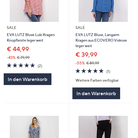
SALE
SALE
EVA LUTZ Bluse Luki Kragen
EVA LUTZ Bluse, Langarm
Knopfleiste leger weit
Kragen aus ECOVERO Viskose
leger weit
€ 44,99
€ 39,99
-43%
€ 79,99
-55%
€ 89,99
5.0
2
(2)
von
Bewertungen
5.0
1
(1)
5
von
Bewertungen
In den Warenkorb
Weitere Farben verfügbar
5
In den Warenkorb