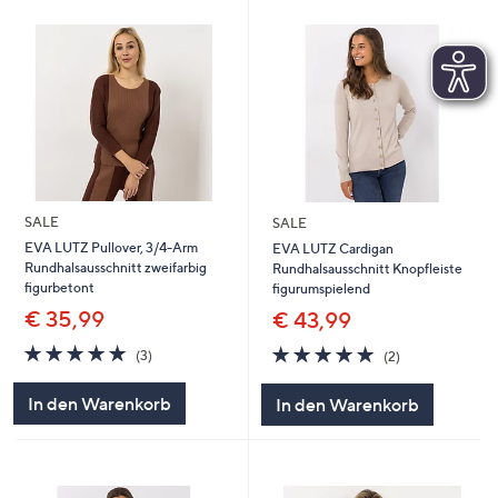
SALE
SALE
EVA LUTZ Pullover, 3/4-Arm
EVA LUTZ Cardigan
Rundhalsausschnitt zweifarbig
Rundhalsausschnitt Knopfleiste
figurbetont
figurumspielend
€ 35,99
€ 43,99
5.0
3
5.0
2
(3)
(2)
von
Bewertungen
von
Bewertungen
5
5
In den Warenkorb
In den Warenkorb