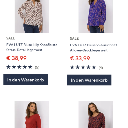
SALE
SALE
EVA LUTZ Bluse Lilly Knopfleiste
EVA LUTZ Bluse V-Ausschnitt
Strass-Detail leger weit
Allover-Druck leger weit
€ 38,99
€ 33,99
5.0
5
5.0
4
(5)
(4)
von
Bewertungen
von
Bewertungen
5
5
In den Warenkorb
In den Warenkorb