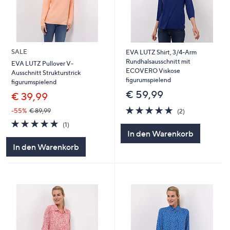
SALE
EVA LUTZ Shirt, 3/4-Arm
Rundhalsausschnitt mit
EVA LUTZ Pullover V-
ECOVERO Viskose
Ausschnitt Strukturstrick
figurumspielend
figurumspielend
€ 59,99
€ 39,99
5.0
2
-55%
€ 89,99
(2)
von
Bewertungen
5.0
1
(1)
5
von
Bewertungen
In den Warenkorb
5
In den Warenkorb