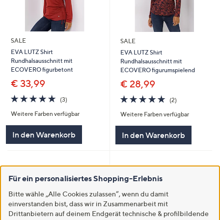
SALE
SALE
EVA LUTZ Shirt
EVA LUTZ Shirt
Rundhalsausschnitt mit
Rundhalsausschnitt mit
ECOVERO figurbetont
ECOVERO figurumspielend
€ 33,99
€ 28,99
5.0
3
5.0
2
(3)
(2)
von
Bewertungen
von
Bewertungen
Weitere Farben verfügbar
Weitere Farben verfügbar
5
5
In den Warenkorb
In den Warenkorb
Für ein personalisiertes Shopping-Erlebnis
Bitte wähle „Alle Cookies zulassen“, wenn du damit
einverstanden bist, dass wir in Zusammenarbeit mit
Drittanbietern auf deinem Endgerät technische & profilbildende