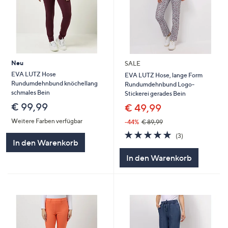
Neu
SALE
EVA LUTZ Hose
EVA LUTZ Hose, lange Form
Rundumdehnbund knöchellang
Rundumdehnbund Logo-
schmales Bein
Stickerei gerades Bein
€ 99,99
€ 49,99
Weitere Farben verfügbar
-44%
€ 89,99
5.0
3
(3)
In den Warenkorb
von
Bewertungen
5
In den Warenkorb