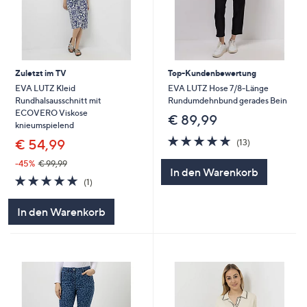
Zuletzt im TV
Top-Kundenbewertung
EVA LUTZ Kleid
EVA LUTZ Hose 7/8-Länge
Rundhalsausschnitt mit
Rundumdehnbund gerades Bein
ECOVERO Viskose
€ 89,99
knieumspielend
5.0
13
€ 54,99
(13)
von
Bewertungen
5
-45%
€ 99,99
In den Warenkorb
5.0
1
(1)
von
Bewertungen
5
In den Warenkorb