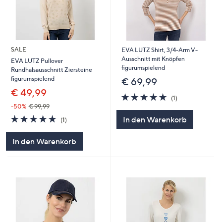
SALE
EVA LUTZ Shirt, 3/4-Arm V-
Ausschnitt mit Knöpfen
EVA LUTZ Pullover
figurumspielend
Rundhalsausschnitt Ziersteine
figurumspielend
€ 69,99
€ 49,99
5.0
1
(1)
von
Bewertungen
-50%
€ 99,99
5
5.0
1
In den Warenkorb
(1)
von
Bewertungen
5
In den Warenkorb