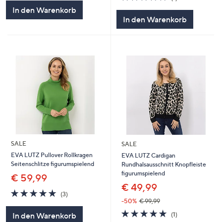
5
von
Bewertungen
In den Warenkorb
5
In den Warenkorb
SALE
SALE
EVA LUTZ Pullover Rollkragen
EVA LUTZ Cardigan
Seitenschlitze figurumspielend
Rundhalsausschnitt Knopfleiste
figurumspielend
€ 59,99
€ 49,99
5.0
3
(3)
von
Bewertungen
-50%
€ 99,99
5
5.0
1
(1)
In den Warenkorb
von
Bewertungen