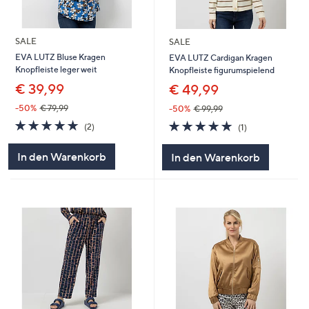
SALE
SALE
EVA LUTZ Bluse Kragen
EVA LUTZ Cardigan Kragen
Knopfleiste leger weit
Knopfleiste figurumspielend
€ 39,99
€ 49,99
-50%
€ 79,99
-50%
€ 99,99
5.0
2
5.0
1
(2)
(1)
von
Bewertungen
von
Bewertungen
5
5
In den Warenkorb
In den Warenkorb