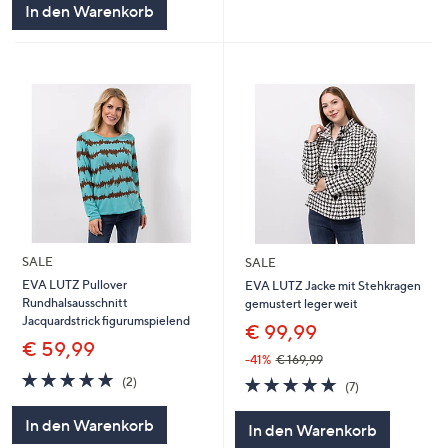
In den Warenkorb
SALE
SALE
EVA LUTZ Pullover
EVA LUTZ Jacke mit Stehkragen
Rundhalsausschnitt
gemustert leger weit
Jacquardstrick figurumspielend
€ 99,99
€ 59,99
-41%
€ 169,99
5.0
2
5.0
7
(2)
(7)
von
Bewertungen
von
Bewertungen
5
5
In den Warenkorb
In den Warenkorb