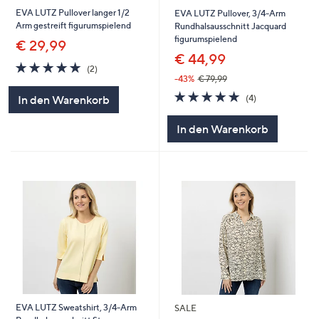
EVA LUTZ Pullover langer 1/2
EVA LUTZ Pullover, 3/4-Arm
Arm gestreift figurumspielend
Rundhalsausschnitt Jacquard
figurumspielend
€ 29,99
€ 44,99
5.0
2
(2)
von
Bewertungen
-43%
€ 79,99
5
5.0
4
(4)
In den Warenkorb
von
Bewertungen
5
In den Warenkorb
EVA LUTZ Sweatshirt, 3/4-Arm
SALE