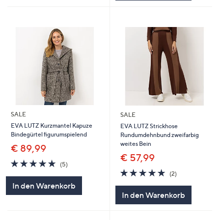
SALE
SALE
EVA LUTZ Kurzmantel Kapuze
EVA LUTZ Strickhose
Bindegürtel figurumspielend
Rundumdehnbund zweifarbig
weites Bein
€ 89,99
€ 57,99
5.0
5
(5)
von
Bewertungen
5.0
2
(2)
5
von
Bewertungen
In den Warenkorb
5
In den Warenkorb