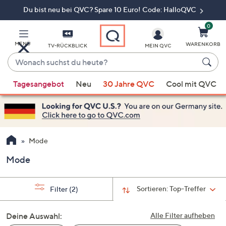
Du bist neu bei QVC? Spare 10 Euro! Code: HalloQVC
Zum
Hauptinhalt
springen
0
MENÜ
WARENKORB
TV-RÜCKBLICK
MEIN QVC
Wonach
suchst
Wenn
du
Tagesangebot
Neu
30 Jahre QVC
Cool mit QVC
Vorschläge
heute?
verfügbar
sind,
verwenden
Sie
Mode
die
Mode
Pfeiltasten
nach
oben
Sortieren:
Top-Treffer
Filter
(2)
und
nach
Deine Auswahl:
Alle Filter aufheben
unten