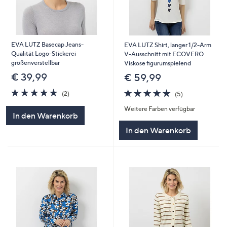
EVA LUTZ Basecap Jeans-
EVA LUTZ Shirt, langer 1/2-Arm
Qualität Logo-Stickerei
V-Ausschnitt mit ECOVERO
größenverstellbar
Viskose figurumspielend
€ 39,99
€ 59,99
5.0
2
5.0
5
(2)
(5)
von
Bewertungen
von
Bewertungen
Weitere Farben verfügbar
5
5
In den Warenkorb
In den Warenkorb