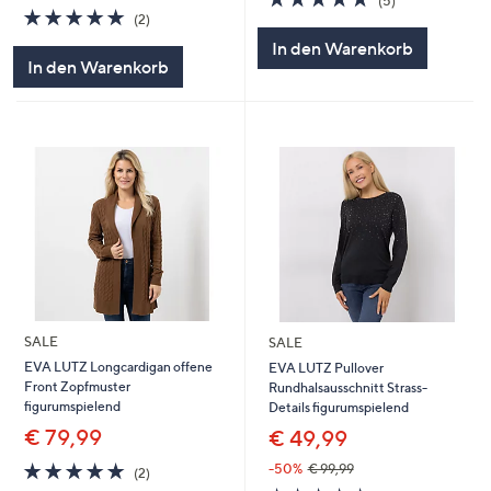
(5)
5.0
2
von
Bewertungen
(2)
von
Bewertungen
5
In den Warenkorb
5
In den Warenkorb
SALE
SALE
EVA LUTZ Longcardigan offene
EVA LUTZ Pullover
Front Zopfmuster
Rundhalsausschnitt Strass-
figurumspielend
Details figurumspielend
€ 79,99
€ 49,99
5.0
2
-50%
€ 99,99
(2)
von
Bewertungen