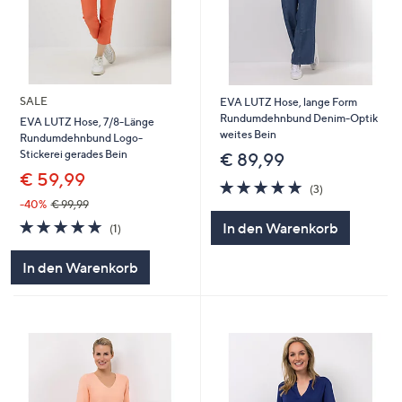
SALE
EVA LUTZ Hose, lange Form
Rundumdehnbund Denim-Optik
EVA LUTZ Hose, 7/8-Länge
weites Bein
Rundumdehnbund Logo-
Stickerei gerades Bein
€ 89,99
€ 59,99
5.0
3
(3)
von
Bewertungen
-40%
€ 99,99
5
5.0
1
In den Warenkorb
(1)
von
Bewertungen
5
In den Warenkorb