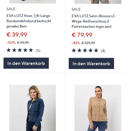
SALE
SALE
EVA LUTZ Hose, 7/8-Länge
EVA LUTZ Satin-Blouson 2-
Rundumdehnbund bedruckt
Wege-Reißverschluss 2
gerades Bein
Pattentaschen leger weit
€ 39,99
€ 79,99
-50%
€ 79,99
-42%
€ 139,99
5.0
5
5.0
4
(5)
(4)
von
Bewertungen
von
Bewertungen
5
5
In den Warenkorb
In den Warenkorb