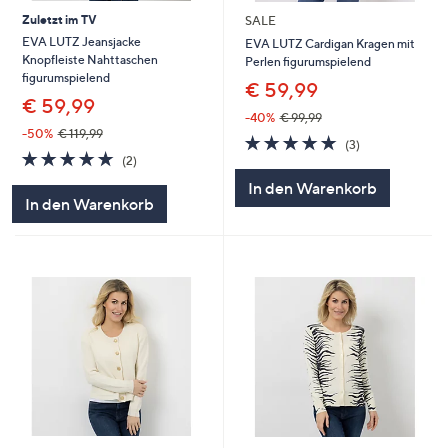
Zuletzt im TV
SALE
EVA LUTZ Jeansjacke
EVA LUTZ Cardigan Kragen mit
Knopfleiste Nahttaschen
Perlen figurumspielend
figurumspielend
€ 59,99
€ 59,99
-40%
€ 99,99
-50%
€ 119,99
5.0
3
(3)
5.0
2
von
Bewertungen
(2)
von
Bewertungen
5
In den Warenkorb
5
In den Warenkorb