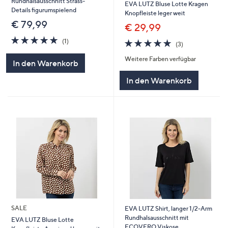
Rundhalsausschnitt Strass-
EVA LUTZ Bluse Lotte Kragen
Details figurumspielend
Knopfleiste leger weit
€ 79,99
€ 29,99
5.0
1
5.0
3
(1)
(3)
von
Bewertungen
von
Bewertungen
5
Weitere Farben verfügbar
5
In den Warenkorb
In den Warenkorb
SALE
EVA LUTZ Shirt, langer 1/2-Arm
Rundhalsausschnitt mit
EVA LUTZ Bluse Lotte
ECOVERO Viskose