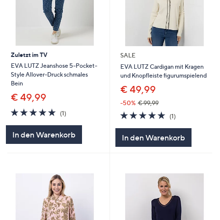
Zuletzt im TV
SALE
EVA LUTZ Jeanshose 5-Pocket-
EVA LUTZ Cardigan mit Kragen
Style Allover-Druck schmales
und Knopfleiste figurumspielend
Bein
€ 49,99
€ 49,99
-50%
€ 99,99
5.0
1
5.0
1
(1)
(1)
von
Bewertungen
von
Bewertungen
5
5
In den Warenkorb
In den Warenkorb