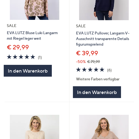
SALE
SALE
EVA LUTZ Bluse Luki Langarm
EVA LUTZ Pullover, Langarm V-
mit Riegel leger weit
Ausschnitt transparente Details
figurumspielend
€ 29,99
€ 39,99
5.0
1
(1)
von
Bewertungen
-50%
€ 79,99
5
5.0
6
(6)
In den Warenkorb
von
Bewertungen
Weitere Farben verfügbar
5
In den Warenkorb