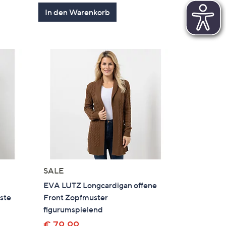
en
von
Bewertungen
In den Warenkorb
5
SALE
EVA LUTZ Longcardigan offene
ste
Front Zopfmuster
figurumspielend
€ 79,99