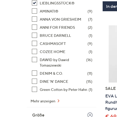
LIEBLINGSSTÜCK®
In de
AMINATI®
(9)
ANNA VON GRIESHEIM
(7)
ANNI FOR FRIENDS
(2)
BRUCE DARNELL
(1)
CASHMASOFT
(9)
COZEE HOME
(1)
DAWID by Dawid
(16)
Tomaszewski
DENIM & CO.
(11)
DINE 'N' DANCE
(15)
SALE
Green Cotton by Peter Hahn
(1)
EVA L
Mehr anzeigen
Rundh
figur
Größe
€ 69