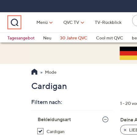
Zum
Hauptinhalt
springen
W
Menü
QVC TV
TV-Rückblick
su
W
d
Vo
Tagesangebot
Neu
30 Jahre QVC
Cool mit QVC
be
h
ve
QLINARISCH
Technik
si
v
Si
Mode
di
Pf
Cardigan
n
o
Filtern nach:
u
1 - 20 v
n
Zur
u
Bekleidungsart
Deine 
Produktliste
o
springen
LIE
Cardigan
w