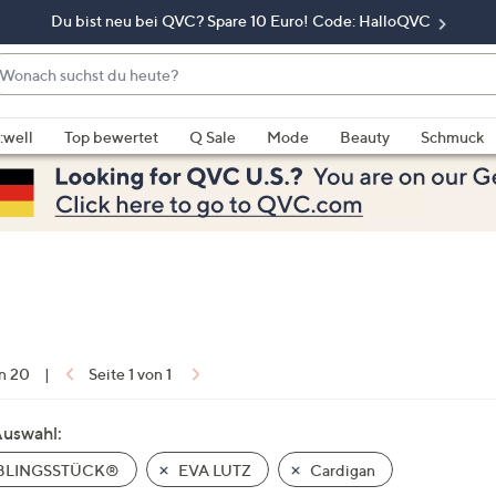
Du bist neu bei QVC? Spare 10 Euro! Code: HalloQVC
onach
chst
enn
u
rschläge
:well
Top bewertet
Q Sale
Mode
Beauty
Schmuck
eute?
rfügbar
nd,
erwenden
e
e
eiltasten
ach
ben
nd
on 20
|
Seite 1 von 1
ach
nten
Auswahl:
der
BLINGSSTÜCK®
EVA LUTZ
Cardigan
ischen