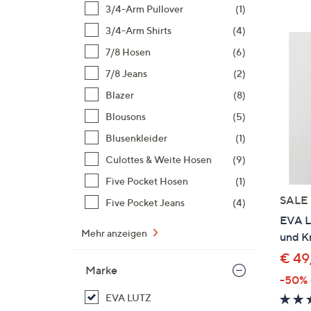
Si
3/4-Arm Pullover
(1)
au
3/4-Arm Shirts
(4)
T
7/8 Hosen
(6)
G
n
7/8 Jeans
(2)
li
Blazer
(8)
b
Blousons
(5)
re
Blusenkleider
(1)
u
di
Culottes & Weite Hosen
(9)
an
Five Pocket Hosen
(1)
SALE
Five Pocket Jeans
(4)
EVA L
Mehr anzeigen
und Kn
€ 49
Marke
-50%
EVA LUTZ