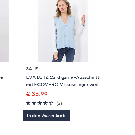
SALE
ne
EVA LUTZ Cardigan V-Ausschnitt
mit ECOVERO Viskose leger weit
€ 35,99
3.5
2
(2)
gen
von
Bewertungen
In den Warenkorb
5