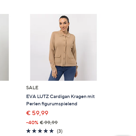
SALE
EVA LUTZ Cardigan Kragen mit
d
Perlen figurumspielend
€ 59,99
-40%
€ 99,99
5.0
3
(3)