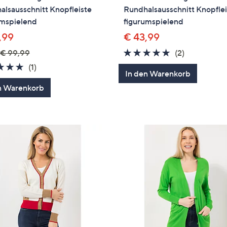
lsausschnitt Knopfleiste
Rundhalsausschnitt Knopflei
umspielend
figurumspielend
,99
€ 43,99
5.0
2
€ 99,99
(2)
von
Bewertung
5.0
1
(1)
In den Warenkorb
5
von
Bewertungen
n Warenkorb
5