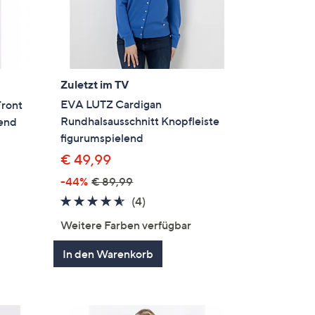
Zuletzt im TV
EVA LUTZ Cardigan
Front
Rundhalsausschnitt Knopfleiste
lend
figurumspielend
€ 49,99
-44%
€ 89,99
4.5
4
en
(4)
von
Bewertungen
Weitere Farben verfügbar
5
In den Warenkorb