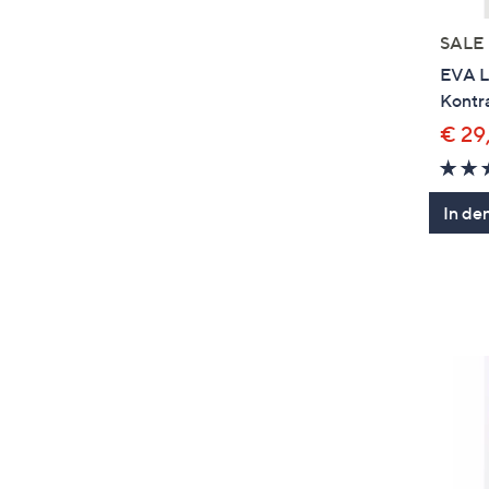
SALE
EVA L
Kontra
€ 29
In de