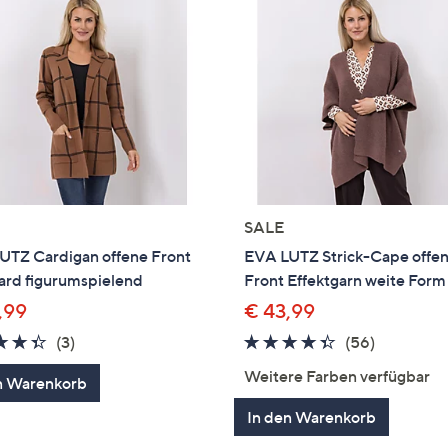
SALE
UTZ Cardigan offene Front
EVA LUTZ Strick-Cape offe
ard figurumspielend
Front Effektgarn weite Form
,99
€ 43,99
4.3
3
4.3
56
(3)
(56)
von
Bewertungen
von
Bewertun
Weitere Farben verfügbar
n Warenkorb
5
5
In den Warenkorb