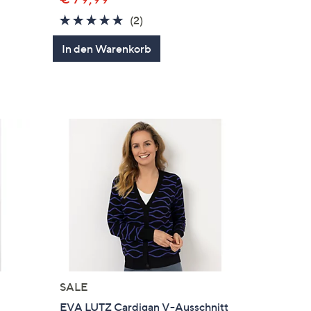
5.0
2
(2)
en
von
Bewertungen
In den Warenkorb
5
SALE
EVA LUTZ Cardigan V-Ausschnitt