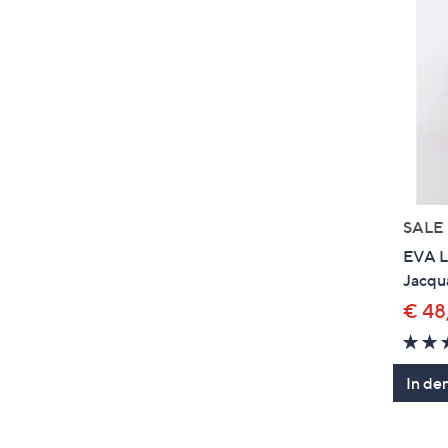
SALE
EVA L
Jacqu
€ 48
In de