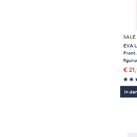
SALE
EVA L
Front 
figur
€ 21
In de