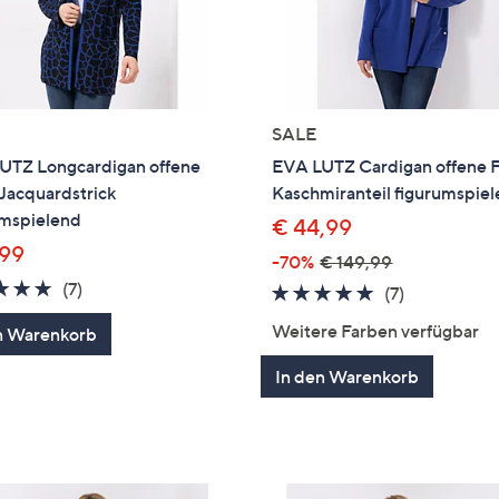
SALE
UTZ Longcardigan offene
EVA LUTZ Cardigan offene 
Jacquardstrick
Kaschmiranteil figurumspie
umspielend
€ 44,99
,99
-70%
€ 149,99
4.7
7
(7)
4.7
7
(7)
von
Bewertungen
von
Bewertung
Weitere Farben verfügbar
n Warenkorb
5
5
In den Warenkorb