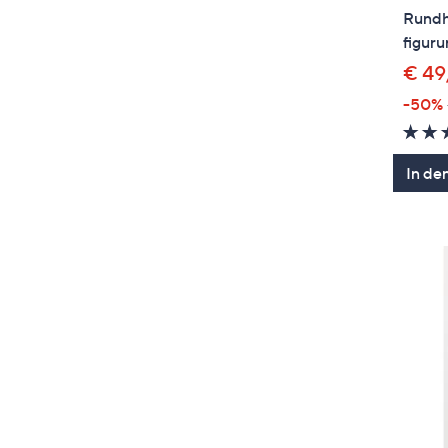
Rundha
figur
€ 49
-50%
In de