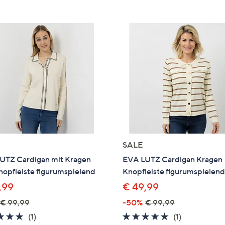
e
f
ouch-
eräten
ach
nks
zw.
chts,
m
ese
zuzeigen.
SALE
UTZ Cardigan mit Kragen
EVA LUTZ Cardigan Kragen
opfleiste figurumspielend
Knopfleiste figurumspielen
,99
€ 49,99
€ 99,99
-50%
€ 99,99
5.0
1
5.0
1
(1)
(1)