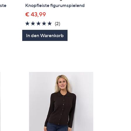
ste
Knopfleiste figurumspielend
€ 43,99
5.0
2
(2)
von
Bewertungen
In den Warenkorb
en
5