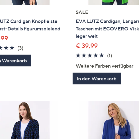
SALE
UTZ Cardigan Knopfleiste
EVA LUTZ Cardigan, Langar
st-Details figurumspielend
Taschen mit ECOVERO Vis
leger weit
,99
€ 39,99
5.0
3
(3)
von
Bewertungen
5.0
1
(1)
n Warenkorb
5
von
Bewertung
Weitere Farben verfügbar
5
In den Warenkorb