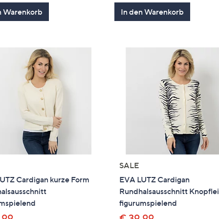
von
Bewertungen
von
Bewertung
n Warenkorb
In den Warenkorb
5
5
SALE
UTZ Cardigan kurze Form
EVA LUTZ Cardigan
alsausschnitt
Rundhalsausschnitt Knopflei
umspielend
figurumspielend
,99
€ 39,99