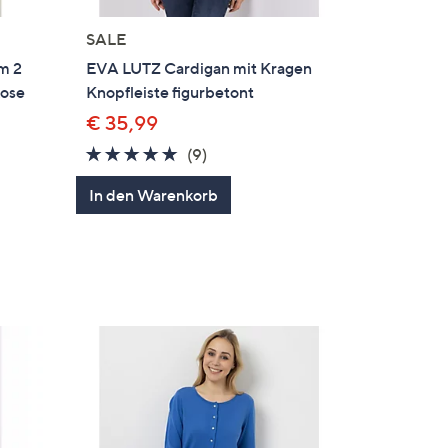
SALE
m 2
EVA LUTZ Cardigan mit Kragen
kose
Knopfleiste figurbetont
€ 35,99
4.9
9
(9)
von
Bewertungen
In den Warenkorb
en
5