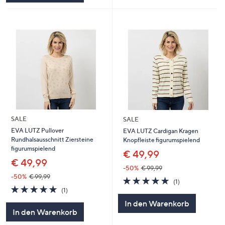
SALE
SALE
EVA LUTZ Pullover
EVA LUTZ Cardigan Kragen
Rundhalsausschnitt Ziersteine
Knopfleiste figurumspielend
figurumspielend
€ 49,99
€ 49,99
-50%
€ 99,99
-50%
€ 99,99
5.0
1
(1)
5.0
1
von
Bewertungen
(1)
von
Bewertungen
5
In den Warenkorb
5
In den Warenkorb