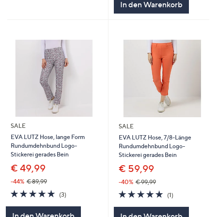
In den Warenkorb
SALE
SALE
EVA LUTZ Hose, lange Form
EVA LUTZ Hose, 7/8-Länge
Rundumdehnbund Logo-
Rundumdehnbund Logo-
Stickerei gerades Bein
Stickerei gerades Bein
€ 49,99
€ 59,99
-44%
€ 89,99
-40%
€ 99,99
5.0
3
5.0
1
(3)
(1)
von
Bewertungen
von
Bewertungen
5
5
In den Warenkorb
In den Warenkorb