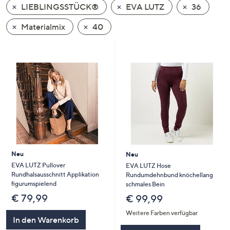
LIEBLINGSSTÜCK®
EVA LUTZ
36
oder
wischen
Materialmix
40
Sie
auf
Touch-
Geräten
nach
links
bzw.
rechts,
um
diese
Neu
Neu
anzuzeigen.
EVA LUTZ Pullover
EVA LUTZ Hose
Rundhalsausschnitt Applikation
Rundumdehnbund knöchellang
figurumspielend
schmales Bein
€ 79,99
€ 99,99
Weitere Farben verfügbar
In den Warenkorb