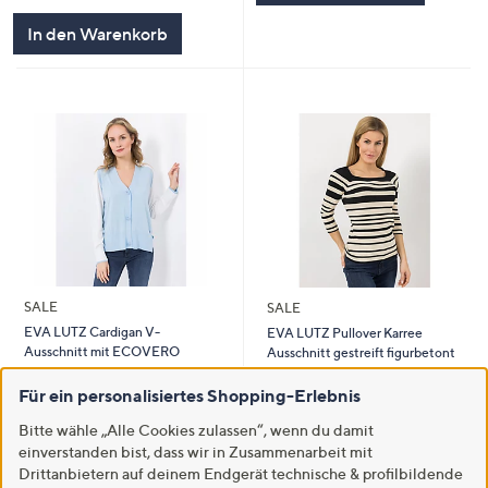
In den Warenkorb
SALE
SALE
EVA LUTZ Cardigan V-
EVA LUTZ Pullover Karree
Ausschnitt mit ECOVERO
Ausschnitt gestreift figurbetont
Viskose leger weit
€ 23,99
Für ein personalisiertes Shopping-Erlebnis
€ 35,99
2.5
4
(4)
Bitte wähle „Alle Cookies zulassen“, wenn du damit
3.5
2
von
Bewertungen
(2)
von
Bewertungen
einverstanden bist, dass wir in Zusammenarbeit mit
5
In den Warenkorb
5
Drittanbietern auf deinem Endgerät technische & profilbildende
In den Warenkorb