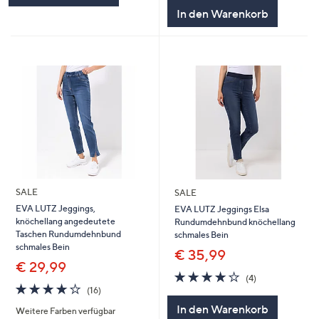
In den Warenkorb
SALE
SALE
EVA LUTZ Jeggings,
EVA LUTZ Jeggings Elsa
knöchellang angedeutete
Rundumdehnbund knöchellang
Taschen Rundumdehnbund
schmales Bein
schmales Bein
€ 35,99
€ 29,99
3.8
4
(4)
3.9
16
von
Bewertungen
(16)
von
Bewertungen
5
In den Warenkorb
Weitere Farben verfügbar
5