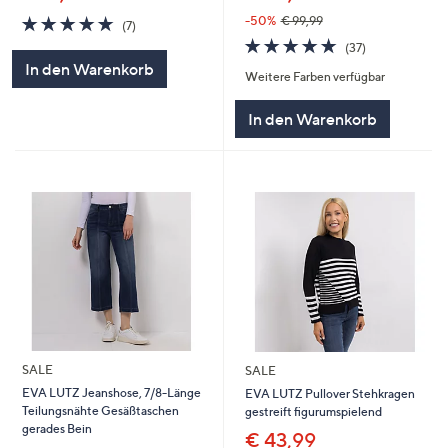
4.7
7
-50%
€ 99,99
(7)
von
Bewertungen
4.7
37
(37)
5
von
Bewertungen
In den Warenkorb
Weitere Farben verfügbar
5
In den Warenkorb
SALE
SALE
EVA LUTZ Jeanshose, 7/8-Länge
EVA LUTZ Pullover Stehkragen
Teilungsnähte Gesäßtaschen
gestreift figurumspielend
gerades Bein
€ 43,99