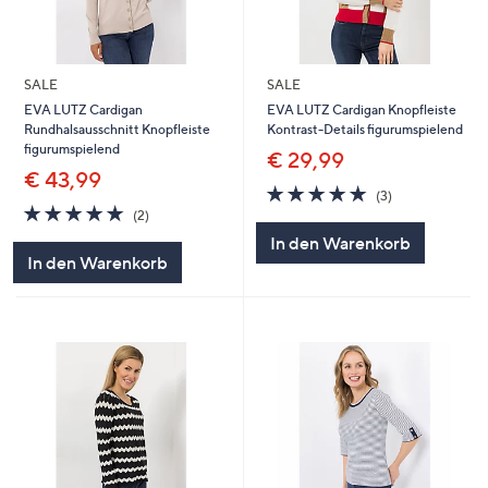
SALE
SALE
EVA LUTZ Cardigan
EVA LUTZ Cardigan Knopfleiste
Rundhalsausschnitt Knopfleiste
Kontrast-Details figurumspielend
figurumspielend
€ 29,99
€ 43,99
5.0
3
(3)
5.0
2
von
Bewertungen
(2)
von
Bewertungen
5
In den Warenkorb
5
In den Warenkorb