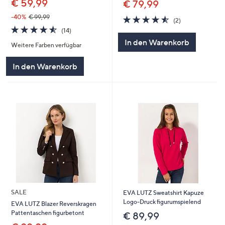
€ 59,99
€ 79,99
-40%
€ 99,99
4.5
2
(2)
von
Bewertungen
4.5
14
(14)
5
von
Bewertungen
In den Warenkorb
Weitere Farben verfügbar
5
In den Warenkorb
SALE
EVA LUTZ Sweatshirt Kapuze
Logo-Druck figurumspielend
EVA LUTZ Blazer Reverskragen
Pattentaschen figurbetont
€ 89,99