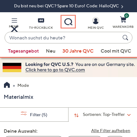
Du bist neu bei QVC? Spare 10 Euro! Code: HalloQVC
Zum
Hauptinhalt
springen
0
MENÜ
WARENKORB
TV-RÜCKBLICK
MEIN QVC
Wonach
suchst
Wenn
du
Tagesangebot
Neu
30 Jahre QVC
Cool mit QVC
Vorschläge
heute?
verfügbar
sind,
verwenden
Sie
Mode
die
Materialmix
Pfeiltasten
nach
oben
Sortieren:
Top-Treffer
Filter
(5)
und
nach
Deine Auswahl:
Alle Filter aufheben
unten