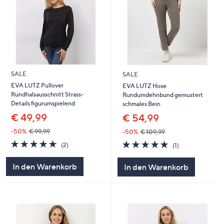
SALE
SALE
EVA LUTZ Pullover
EVA LUTZ Hose
Rundhalsausschnitt Strass-
Rundumdehnbund gemustert
Details figurumspielend
schmales Bein
€ 49,99
€ 54,99
-50%
€ 99,99
-50%
€ 109,99
5.0
2
5.0
1
(2)
(1)
von
Bewertungen
von
Bewertungen
5
5
In den Warenkorb
In den Warenkorb