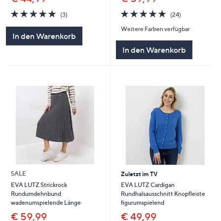
4.7
24
4.7
3
(24)
(3)
von
Bewertungen
von
Bewertungen
Weitere Farben verfügbar
5
5
In den Warenkorb
In den Warenkorb
SALE
Zuletzt im TV
EVA LUTZ Cardigan
EVA LUTZ Strickrock
Rundhalsausschnitt Knopfleiste
Rundumdehnbund
figurumspielend
wadenumspielende Länge
€ 49,99
€ 59,99