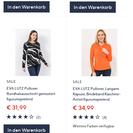
5
5
In den Warenkorb
In den Warenkorb
SALE
SALE
EVA LUTZ Pullover
EVA LUTZ Pullover, Langarm
Rundhalsausschnitt gemustert
Kapuze, Bindeband Kaschmir-
figurumspielend
Anteil figurumspielend
€ 31,99
€ 34,99
4.0
2
4.0
4
(2)
(4)
von
Bewertungen
von
Bewertungen
Weitere Farben verfügbar
5
5
In den Warenkorb