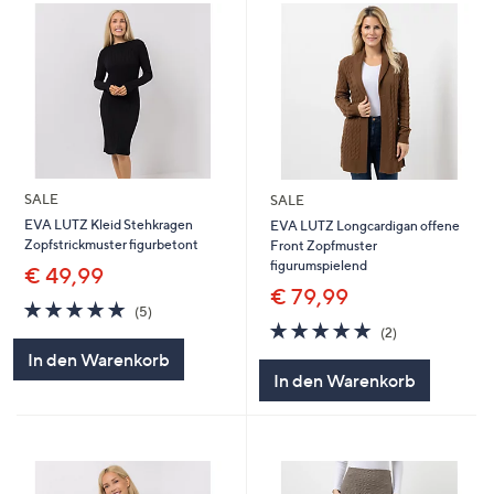
SALE
SALE
EVA LUTZ Kleid Stehkragen
EVA LUTZ Longcardigan offene
Zopfstrickmuster figurbetont
Front Zopfmuster
figurumspielend
€ 49,99
€ 79,99
5.0
5
(5)
von
Bewertungen
5.0
2
(2)
5
von
Bewertungen
In den Warenkorb
5
In den Warenkorb