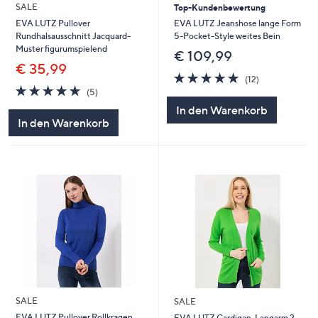
SALE
Top-Kundenbewertung
EVA LUTZ Jeanshose lange Form
EVA LUTZ Pullover
5-Pocket-Style weites Bein
Rundhalsausschnitt Jacquard-
Muster figurumspielend
€ 109,99
€ 35,99
5.0
12
(12)
von
Bewertungen
5.0
5
(5)
5
von
Bewertungen
In den Warenkorb
5
In den Warenkorb
SALE
SALE
EVA LUTZ Pullover Rollkragen
EVA LUTZ Cardigan, Langarm 2