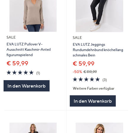
SALE
SALE
EVA LUTZ Pullover V-
EVA LUTZ Jeggings
Ausschnitt Kaschmir-Anteil
Rundumdehnbund knöchellang
figurumspielend
schmales Bein
€ 59,99
€ 59,99
5.0
1
-50%
€ 119,99
(1)
von
Bewertungen
5.0
3
(3)
5
von
Bewertungen
In den Warenkorb
Weitere Farben verfügbar
5
In den Warenkorb