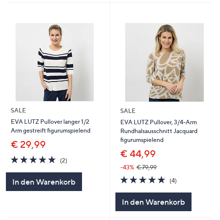
SALE
SALE
EVA LUTZ Pullover langer 1/2
EVA LUTZ Pullover, 3/4-Arm
Arm gestreift figurumspielend
Rundhalsausschnitt Jacquard
figurumspielend
€ 29,99
€ 44,99
5.0
2
(2)
von
Bewertungen
-43%
€ 79,99
5
5.0
4
(4)
In den Warenkorb
von
Bewertungen
5
In den Warenkorb