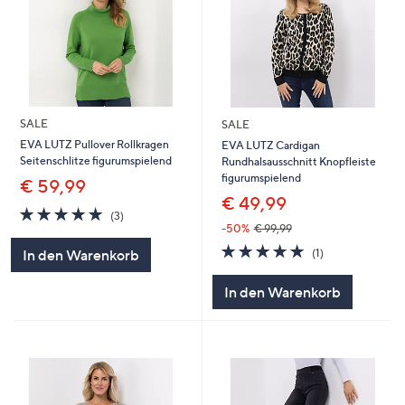
SALE
SALE
EVA LUTZ Pullover Rollkragen
EVA LUTZ Cardigan
Seitenschlitze figurumspielend
Rundhalsausschnitt Knopfleiste
figurumspielend
€ 59,99
€ 49,99
5.0
3
(3)
von
Bewertungen
-50%
€ 99,99
5
5.0
1
(1)
In den Warenkorb
von
Bewertungen
5
In den Warenkorb