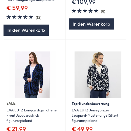
€ 109,99
€ 59,99
4.8
8
(8)
von
Bewertungen
4.8
12
(12)
5
von
Bewertungen
In den Warenkorb
5
In den Warenkorb
SALE
Top-Kundenbewertung
EVA LUTZ Jerseyblazer
EVA LUTZ Longcardigan offene
Jacquard-Muster ungefüttert
Front Jacquardstrick
figurumspielend
figurumspielend
€ 49,99
€ 21,99