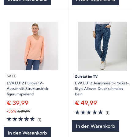
SALE
Zuletzt im TV
EVA LUTZ Jeanshose 5-Pocket-
EVA LUTZ Pullover V-
Style Allover-Druck schmales
Ausschnitt Strukturstrick
Bein
figurumspielend
€ 49,99
€ 39,99
5.0
1
-55%
€ 89,99
(1)
von
Bewertungen
5.0
1
(1)
5
von
Bewertungen
In den Warenkorb
5
In den Warenkorb