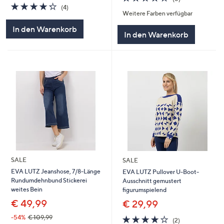
4.2
4
von
Bewertungen
(4)
Weitere Farben verfügbar
von
Bewertungen
5
5
In den Warenkorb
In den Warenkorb
SALE
SALE
EVA LUTZ Jeanshose, 7/8-Länge
EVA LUTZ Pullover U-Boot-
Rundumdehnbund Stickerei
Ausschnitt gemustert
weites Bein
figurumspielend
€ 49,99
€ 29,99
4.0
2
-54%
€ 109,99
(2)