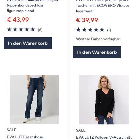
Rippenbundabschluss
Taschen mit ECOVERO Viskose
figurumspielend
leger weit
€ 43,99
€ 39,99
5.0
6
5.0
1
(6)
(1)
von
Bewertungen
von
Bewertungen
Weitere Farben verfügbar
5
5
In den Warenkorb
In den Warenkorb
SALE
SALE
EVA LUTZ Jeanshose
EVA LUTZ Pullover V-Ausschnitt