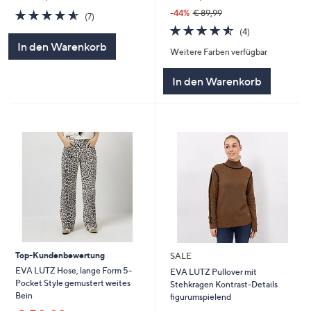
4.6
7
-44%
€ 89,99
(7)
von
Bewertungen
4.5
4
(4)
5
von
Bewertungen
In den Warenkorb
Weitere Farben verfügbar
5
In den Warenkorb
Top-Kundenbewertung
SALE
EVA LUTZ Hose, lange Form 5-
EVA LUTZ Pullover mit
Pocket Style gemustert weites
Stehkragen Kontrast-Details
Bein
figurumspielend