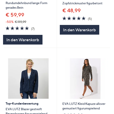
Rundumdehnbund lange Form
Zopfstrickmuster figurbetont
gerades Bein
€ 48,99
€ 59,99
4.8
5
(5)
von
Bewertungen
-50%
€ 119,99
5
4.9
7
(7)
In den Warenkorb
von
Bewertungen
5
In den Warenkorb
Top-Kundenbewertung
EVA LUTZ Kleid Kapuze allover
gemustert figurumspielend
EVA LUTZ Blazer gestreift
Reverskragen figurumspielend