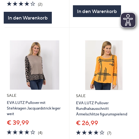
von
Bewertungen
4.0
2
(2)
5
von
Bewertungen
In den Warenkorb
5
In den Warenkorb
SALE
SALE
EVA LUTZ Pullover mit
EVA LUTZ Pullover
Stehkragen Jacquardstrick leger
Rundhalsausschnitt
weit
Ärmelschlitze figurumspielend
€ 39,99
€ 26,99
4.0
4
4.0
7
(4)
(7)
von
Bewertungen
von
Bewertungen