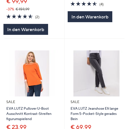
€ 99,99
4.5
4
(4)
von
Bewertungen
-37%
€ 159,99
5
4.5
2
In den Warenkorb
(2)
von
Bewertungen
5
In den Warenkorb
SALE
SALE
EVA LUTZ Pullover U-Boot
EVA LUTZ Jeanshose Efi lange
Ausschnitt Kontrast-Streifen
Form 5-Pocket-Style gerades
figurumspielend
Bein
€ 23,99
€ 69,99