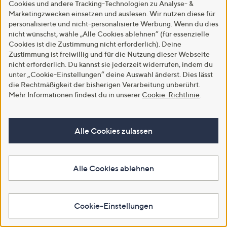
Cookies und andere Tracking-Technologien zu Analyse- &
Marketingzwecken einsetzen und auslesen. Wir nutzen diese für
personalisierte und nicht-personalisierte Werbung. Wenn du dies
nicht wünschst, wähle „Alle Cookies ablehnen“ (für essenzielle
Cookies ist die Zustimmung nicht erforderlich). Deine
Zustimmung ist freiwillig und für die Nutzung dieser Webseite
nicht erforderlich. Du kannst sie jederzeit widerrufen, indem du
unter „Cookie-Einstellungen“ deine Auswahl änderst. Dies lässt
die Rechtmäßigkeit der bisherigen Verarbeitung unberührt.
Mehr Informationen findest du in unserer
Cookie-Richtlinie
.
SALE
SALE
Alle Cookies zulassen
EVA LUTZ Cardigan Knopfleiste
EVA LUTZ Pullover langer 1/2-
V-Ausschnitt figurbetont
Arm Rundhalsausschnitt
figurbetont
€ 29,99
Alle Cookies ablehnen
€ 39,99
2.0
1
(1)
von
Bewertungen
-50%
€ 79,99
5
In den Warenkorb
In den Warenkorb
Cookie-Einstellungen