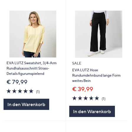
EVA LUTZ Sweatshirt, 3/4-Arm
SALE
Rundhalsausschnitt Strass-
EVA LUTZ Hose
Details figurumspielend
Rundumdehnbund lange Form
weites Bein
€ 79,99
€ 39,99
5.0
1
(1)
von
Bewertungen
5.0
1
(1)
5
von
Bewertungen
In den Warenkorb
5
In den Warenkorb