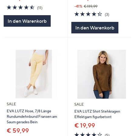
4.5
11
-41%
€ 119,99
(11)
von
Bewertungen
4.3
3
(3)
5
von
Bewertungen
In den Warenkorb
5
In den Warenkorb
SALE
SALE
EVA LUTZ Hose, 7/8 Länge
EVA LUTZ Shirt Stehkragen
Rundumdehnbund Fransen am
Effektgarn figurbetont
Saum gerades Bein
€ 19,99
€ 59,99
4.2
5
(5)