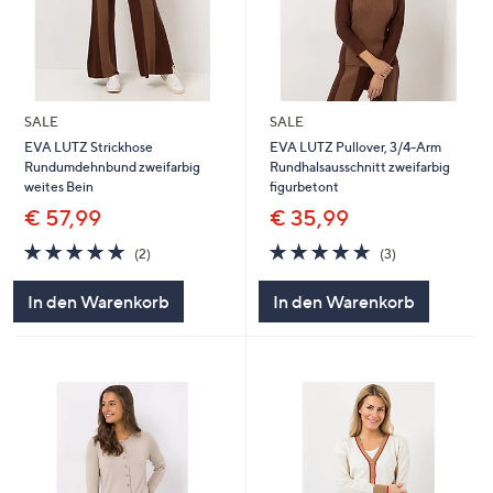
SALE
SALE
EVA LUTZ Strickhose
EVA LUTZ Pullover, 3/4-Arm
Rundumdehnbund zweifarbig
Rundhalsausschnitt zweifarbig
weites Bein
figurbetont
€ 57,99
€ 35,99
5.0
2
5.0
3
(2)
(3)
von
Bewertungen
von
Bewertungen
5
5
In den Warenkorb
In den Warenkorb