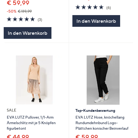
€ 59,99
4.7
6
(6)
von
Bewertungen
-50%
€ 119,99
5
4.7
3
(3)
In den Warenkorb
von
Bewertungen
5
In den Warenkorb
SALE
Top-Kundenbewertung
EVA LUTZ Hose, knöchellang
EVA LUTZ Pullover, 1/1-Arm
Rundumdehnbund Logo-
Ärmelschlitz mit je 5 Knöpfen
Plättchen konischer Beinverlauf
figurbetont
€ 59,99
€ 44,99