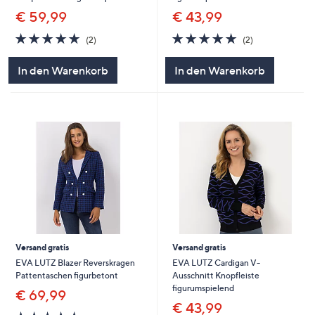
€ 59,99
€ 43,99
5.0
2
5.0
2
(2)
(2)
von
Bewertungen
von
Bewertungen
5
5
In den Warenkorb
In den Warenkorb
Versand gratis
Versand gratis
EVA LUTZ Blazer Reverskragen
EVA LUTZ Cardigan V-
Pattentaschen figurbetont
Ausschnitt Knopfleiste
figurumspielend
€ 69,99
€ 43,99
5.0
1