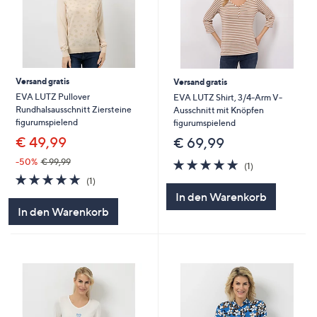
Versand gratis
Versand gratis
EVA LUTZ Pullover
EVA LUTZ Shirt, 3/4-Arm V-
Rundhalsausschnitt Ziersteine
Ausschnitt mit Knöpfen
figurumspielend
figurumspielend
€ 49,99
€ 69,99
5.0
1
-50%
€ 99,99
(1)
von
Bewertungen
5.0
1
(1)
5
von
Bewertungen
In den Warenkorb
5
In den Warenkorb