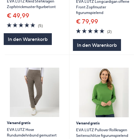
EVA LUTZ Kleid Stehkragen
EVA LUTZ Longcardigan offene
Zopfstrickmuster figurbetont
Front Zopfmuster
figurumspielend
€ 49,99
€ 79,99
5.0
5
(5)
von
Bewertungen
5.0
2
(2)
5
von
Bewertungen
In den Warenkorb
5
In den Warenkorb
Versand gratis
Versand gratis
EVA LUTZ Hose
EVA LUTZ Pullover Rollkragen
Rundumdehnbund gemustert
Seitenschlitze figurumspielend