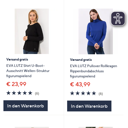
Versand gratis
Versand gratis
EVA LUTZ Shirt U-Boot-
EVA LUTZ Pullover Rollkragen
Ausschnitt Wellen-Struktur
Rippenbundabschluss
figurumspielend
figurumspielend
€ 23,99
€ 43,99
5.0
6
5.0
6
(6)
(6)
von
Bewertungen
von
Bewertungen
5
5
In den Warenkorb
In den Warenkorb