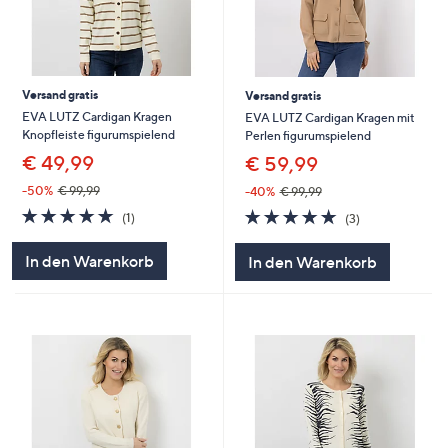
Versand gratis
Versand gratis
EVA LUTZ Cardigan Kragen
EVA LUTZ Cardigan Kragen mit
Knopfleiste figurumspielend
Perlen figurumspielend
€ 49,99
€ 59,99
-50%
€ 99,99
-40%
€ 99,99
5.0
1
5.0
3
(1)
(3)
von
Bewertungen
von
Bewertungen
5
5
In den Warenkorb
In den Warenkorb