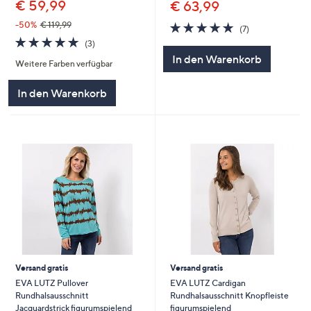
€ 59,99
€ 63,99
5.0
7
-50%
€ 119,99
(7)
von
Bewertungen
5.0
3
(3)
5
von
Bewertungen
In den Warenkorb
Weitere Farben verfügbar
5
In den Warenkorb
Versand gratis
Versand gratis
EVA LUTZ Pullover
EVA LUTZ Cardigan
Rundhalsausschnitt
Rundhalsausschnitt Knopfleiste
Jacquardstrick figurumspielend
figurumspielend