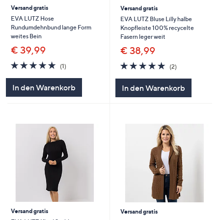
Versand gratis
Versand gratis
EVA LUTZ Hose
EVA LUTZ Bluse Lilly halbe
Rundumdehnbund lange Form
Knopfleiste 100% recycelte
weites Bein
Fasern leger weit
€ 39,99
€ 38,99
5.0
1
5.0
2
(1)
(2)
von
Bewertungen
von
Bewertungen
5
5
In den Warenkorb
In den Warenkorb
Versand gratis
Versand gratis