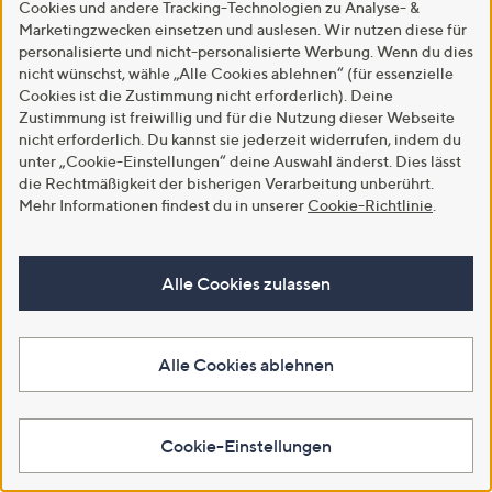
Cookies und andere Tracking-Technologien zu Analyse- &
Marketingzwecken einsetzen und auslesen. Wir nutzen diese für
personalisierte und nicht-personalisierte Werbung. Wenn du dies
nicht wünschst, wähle „Alle Cookies ablehnen“ (für essenzielle
Cookies ist die Zustimmung nicht erforderlich). Deine
Zustimmung ist freiwillig und für die Nutzung dieser Webseite
nicht erforderlich. Du kannst sie jederzeit widerrufen, indem du
unter „Cookie-Einstellungen“ deine Auswahl änderst. Dies lässt
Versand gratis
Versand gratis
die Rechtmäßigkeit der bisherigen Verarbeitung unberührt.
EVA LUTZ Kleid Kapuze allover
EVA LUTZ Bluse Layla, 3/4-Arm
Mehr Informationen findest du in unserer
Cookie-Richtlinie
.
gemustert figurumspielend
Ärmelaufschlag V-Ausschnitt
figurumspielend
€ 109,99
€ 14,99
4.8
8
(8)
Alle Cookies zulassen
von
Bewertungen
4.7
18
(18)
Weitere Farben verfügbar
5
von
Bewertungen
Weitere Farben verfügbar
5
In den Warenkorb
Alle Cookies ablehnen
In den Warenkorb
Cookie-Einstellungen