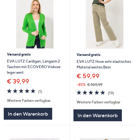
Versand gratis
Versand gratis
EVA LUTZ Cardigan, Langarm 2
EVA LUTZ Hose sehr elastisches
Taschen mit ECOVERO Viskose
Material weites Bein
leger weit
€ 59,99
€ 39,99
-45%
€ 109,99
5.0
1
4.9
19
(1)
(19)
von
Bewertungen
von
Bewertungen
Weitere Farben verfügbar
5
Weitere Farben verfügbar
5
In den Warenkorb
In den Warenkorb