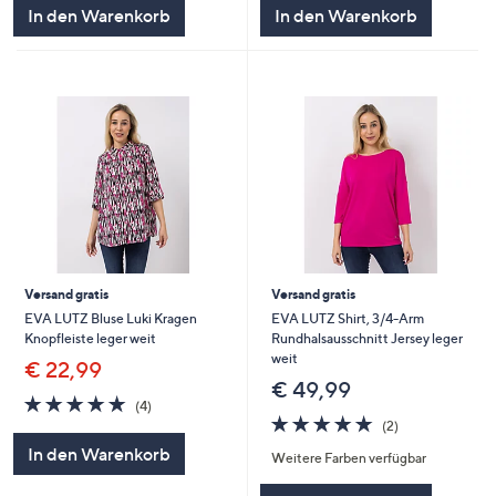
5
5
In den Warenkorb
In den Warenkorb
Versand gratis
Versand gratis
EVA LUTZ Bluse Luki Kragen
EVA LUTZ Shirt, 3/4-Arm
Knopfleiste leger weit
Rundhalsausschnitt Jersey leger
weit
€ 22,99
€ 49,99
5.0
4
(4)
von
Bewertungen
5.0
2
(2)
5
von
Bewertungen
In den Warenkorb
Weitere Farben verfügbar
5