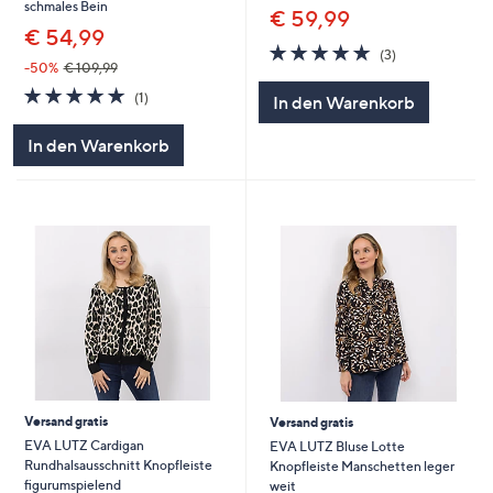
schmales Bein
€ 59,99
€ 54,99
5.0
3
(3)
von
Bewertungen
-50%
€ 109,99
5
5.0
1
(1)
In den Warenkorb
von
Bewertungen
5
In den Warenkorb
Versand gratis
Versand gratis
EVA LUTZ Cardigan
EVA LUTZ Bluse Lotte
Rundhalsausschnitt Knopfleiste
Knopfleiste Manschetten leger
figurumspielend
weit