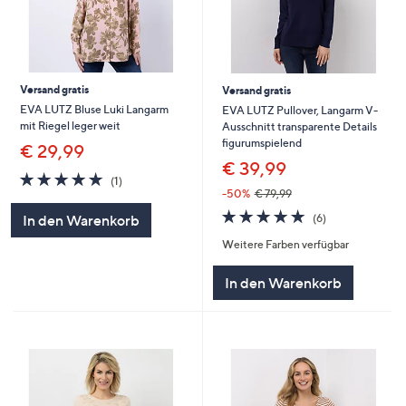
Versand gratis
Versand gratis
EVA LUTZ Bluse Luki Langarm
EVA LUTZ Pullover, Langarm V-
mit Riegel leger weit
Ausschnitt transparente Details
figurumspielend
€ 29,99
€ 39,99
5.0
1
(1)
von
Bewertungen
-50%
€ 79,99
5
5.0
6
(6)
In den Warenkorb
von
Bewertungen
Weitere Farben verfügbar
5
In den Warenkorb