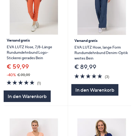
Versand gratis
Versand gratis
EVA LUTZ Hose, 7/8-Länge
EVA LUTZ Hose, lange Form
Rundumdehnbund Logo-
Rundumdehnbund Denim-Optik
Stickerei gerades Bein
weites Bein
€ 59,99
€ 89,99
5.0
3
-40%
€ 99,99
(3)
von
Bewertungen
5.0
1
(1)
5
von
Bewertungen
In den Warenkorb
5
In den Warenkorb