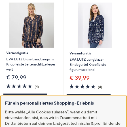
Versand gratis
Versand gratis
EVA LUTZ Bluse Lara, Langarm
EVA LUTZ Longblazer
Knopfleiste Seitenschlitze leger
Bindegürtel Knopfleiste
weit
figurumspielend
€ 79,99
€ 39,99
4.8
4
4.8
4
(4)
(4)
von
Bewertungen
von
Bewertungen
5
5
In den Warenkorb
In den Warenkorb
Für ein personalisiertes Shopping-Erlebnis
Bitte wähle „Alle Cookies zulassen“, wenn du damit
einverstanden bist, dass wir in Zusammenarbeit mit
Drittanbietern auf deinem Endgerät technische & profilbildende