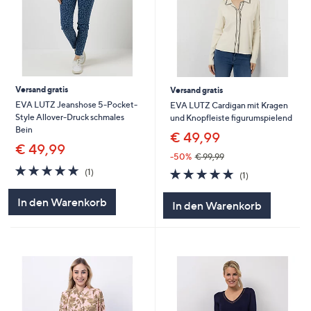
Versand gratis
Versand gratis
EVA LUTZ Jeanshose 5-Pocket-
EVA LUTZ Cardigan mit Kragen
Style Allover-Druck schmales
und Knopfleiste figurumspielend
Bein
€ 49,99
€ 49,99
-50%
€ 99,99
5.0
1
5.0
1
(1)
(1)
von
Bewertungen
von
Bewertungen
5
5
In den Warenkorb
In den Warenkorb