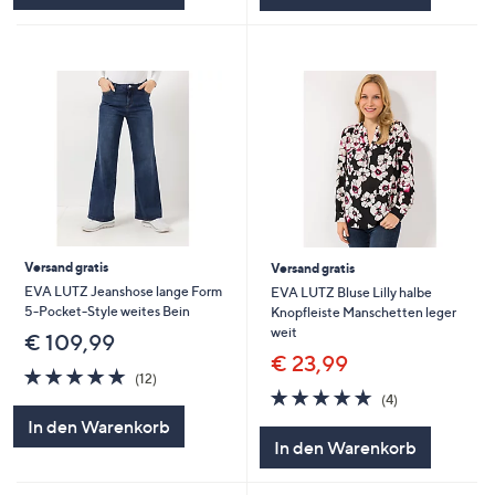
Versand gratis
Versand gratis
EVA LUTZ Jeanshose lange Form
EVA LUTZ Bluse Lilly halbe
5-Pocket-Style weites Bein
Knopfleiste Manschetten leger
weit
€ 109,99
€ 23,99
5.0
12
(12)
von
Bewertungen
5.0
4
(4)
5
von
Bewertungen
In den Warenkorb
5
In den Warenkorb