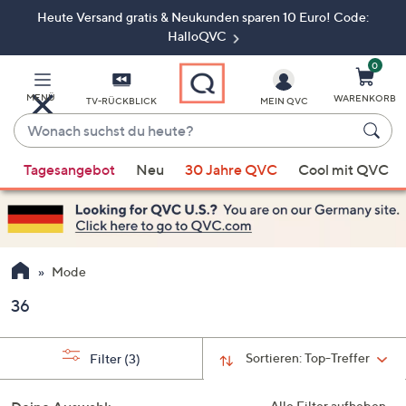
Heute Versand gratis & Neukunden sparen 10 Euro! Code:
Zum
Hauptinhalt
HalloQVC
springen
0
MENÜ
WARENKORB
TV-RÜCKBLICK
MEIN QVC
Wonach
suchst
Wenn
du
Tagesangebot
Neu
30 Jahre QVC
Cool mit QVC
Vorschläge
heute?
verfügbar
sind,
verwenden
Sie
Mode
die
36
Pfeiltasten
nach
oben
Sortieren:
Top-Treffer
Filter
(3)
und
nach
Alle Filter aufheben