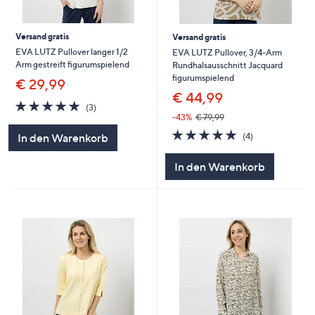
Versand gratis
Versand gratis
EVA LUTZ Pullover langer 1/2
EVA LUTZ Pullover, 3/4-Arm
Arm gestreift figurumspielend
Rundhalsausschnitt Jacquard
figurumspielend
€ 29,99
€ 44,99
5.0
3
(3)
von
Bewertungen
-43%
€ 79,99
5
5.0
4
(4)
In den Warenkorb
von
Bewertungen
5
In den Warenkorb