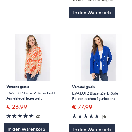
5
In den Warenkorb
Versand gratis
Versand gratis
EVA LUTZ Bluse V-Ausschnitt
EVA LUTZ Blazer Zierknöpfe
Ärmelriegel leger weit
Pattentaschen figurbetont
€ 23,99
€ 77,99
5.0
2
5.0
4
(2)
(4)
von
Bewertungen
von
Bewertungen
5
5
In den Warenkorb
In den Warenkorb