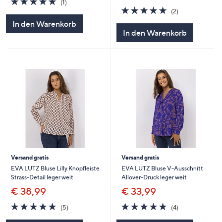
(1)
von
Bewertungen
5.0
2
(2)
5
von
Bewertungen
In den Warenkorb
5
In den Warenkorb
Versand gratis
Versand gratis
EVA LUTZ Bluse Lilly Knopfleiste
EVA LUTZ Bluse V-Ausschnitt
Strass-Detail leger weit
Allover-Druck leger weit
€ 38,99
€ 33,99
5.0
5
5.0
4
(5)
(4)
von
Bewertungen
von
Bewertungen