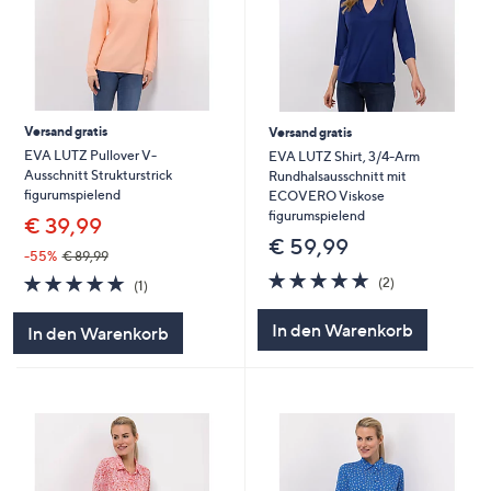
Versand gratis
Versand gratis
EVA LUTZ Pullover V-
EVA LUTZ Shirt, 3/4-Arm
Ausschnitt Strukturstrick
Rundhalsausschnitt mit
figurumspielend
ECOVERO Viskose
figurumspielend
€ 39,99
€ 59,99
-55%
€ 89,99
5.0
2
5.0
1
(2)
(1)
von
Bewertungen
von
Bewertungen
5
5
In den Warenkorb
In den Warenkorb