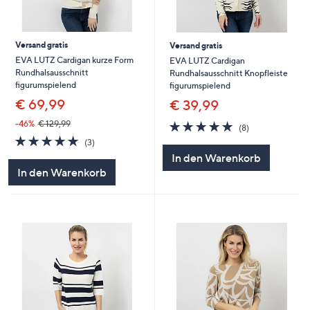
Versand gratis
Versand gratis
EVA LUTZ Cardigan kurze Form
EVA LUTZ Cardigan
Rundhalsausschnitt
Rundhalsausschnitt Knopfleiste
figurumspielend
figurumspielend
€ 69,99
€ 39,99
5.0
8
-46%
€ 129,99
(8)
von
Bewertungen
5.0
3
(3)
5
von
Bewertungen
In den Warenkorb
5
In den Warenkorb