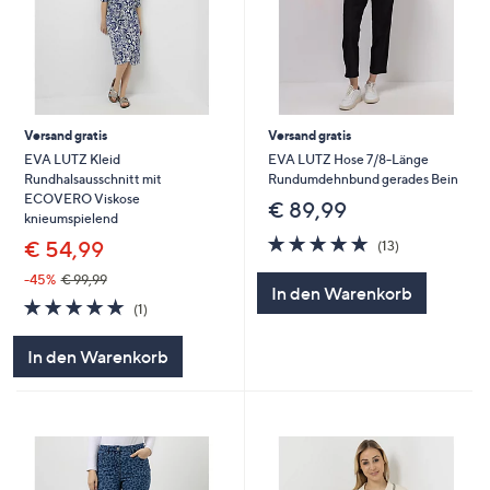
Versand gratis
Versand gratis
EVA LUTZ Kleid
EVA LUTZ Hose 7/8-Länge
Rundhalsausschnitt mit
Rundumdehnbund gerades Bein
ECOVERO Viskose
€ 89,99
knieumspielend
5.0
13
€ 54,99
(13)
von
Bewertungen
5
-45%
€ 99,99
In den Warenkorb
5.0
1
(1)
von
Bewertungen
5
In den Warenkorb