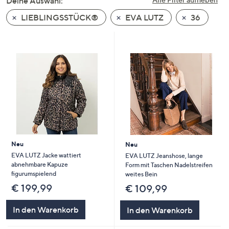
Deine Auswahl:
unten
LIEBLINGSSTÜCK®
EVA LUTZ
36
oder
wischen
Sie
auf
Touch-
Geräten
nach
links
bzw.
rechts,
um
Neu
Neu
diese
EVA LUTZ Jacke wattiert
EVA LUTZ Jeanshose, lange
abnehmbare Kapuze
Form mit Taschen Nadelstreifen
anzuzeigen.
figurumspielend
weites Bein
€ 199,99
€ 109,99
In den Warenkorb
In den Warenkorb