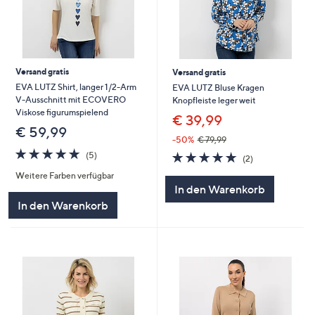
Versand gratis
Versand gratis
EVA LUTZ Shirt, langer 1/2-Arm
EVA LUTZ Bluse Kragen
V-Ausschnitt mit ECOVERO
Knopfleiste leger weit
Viskose figurumspielend
€ 39,99
€ 59,99
-50%
€ 79,99
5.0
5
5.0
2
(5)
(2)
von
Bewertungen
von
Bewertungen
Weitere Farben verfügbar
5
5
In den Warenkorb
In den Warenkorb