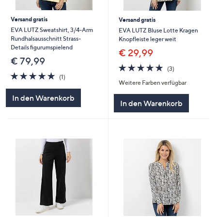
Versand gratis
Versand gratis
EVA LUTZ Sweatshirt, 3/4-Arm
EVA LUTZ Bluse Lotte Kragen
Rundhalsausschnitt Strass-
Knopfleiste leger weit
Details figurumspielend
€ 29,99
€ 79,99
5.0
3
(3)
5.0
1
von
Bewertungen
(1)
Weitere Farben verfügbar
von
Bewertungen
5
5
In den Warenkorb
In den Warenkorb