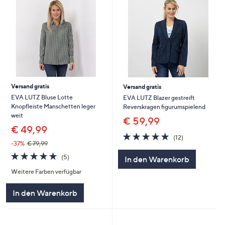
Versand gratis
Versand gratis
EVA LUTZ Bluse Lotte
EVA LUTZ Blazer gestreift
Knopfleiste Manschetten leger
Reverskragen figurumspielend
weit
€ 59,99
€ 49,99
4.8
12
(12)
von
Bewertungen
-37%
€ 79,99
5
4.8
5
(5)
In den Warenkorb
von
Bewertungen
Weitere Farben verfügbar
5
In den Warenkorb