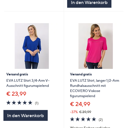
In den Warenkorb
Versand gratis
Versand gratis
EVA LUTZ Shirt 3/4-Arm V-
EVA LUTZ Shirt, langer 1/2-Arm
Ausschnitt figurumspielend
Rundhalsausschnitt mit
ECOVERO Viskose
€ 23,99
figurumspielend
5.0
1
€ 24,99
(1)
von
Bewertungen
5
-37%
€ 39,99
In den Warenkorb
5.0
2
(2)
von
Bewertungen
Weitere Farben verfügbar