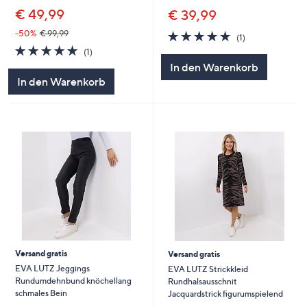
€ 49,99
€ 39,99
5.0
1
-50%
€ 99,99
(1)
von
Bewertungen
5.0
1
(1)
5
von
Bewertungen
In den Warenkorb
5
In den Warenkorb
Versand gratis
Versand gratis
EVA LUTZ Jeggings
EVA LUTZ Strickkleid
Rundumdehnbund knöchellang
Rundhalsausschnit
schmales Bein
Jacquardstrick figurumspielend