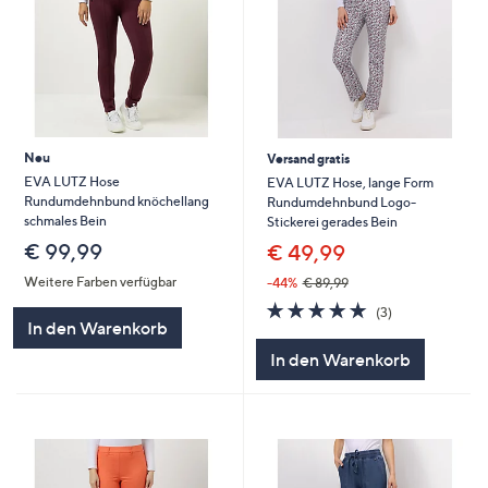
Neu
Versand gratis
EVA LUTZ Hose
EVA LUTZ Hose, lange Form
Rundumdehnbund knöchellang
Rundumdehnbund Logo-
schmales Bein
Stickerei gerades Bein
€ 99,99
€ 49,99
Weitere Farben verfügbar
-44%
€ 89,99
5.0
3
(3)
von
Bewertungen
In den Warenkorb
5
In den Warenkorb