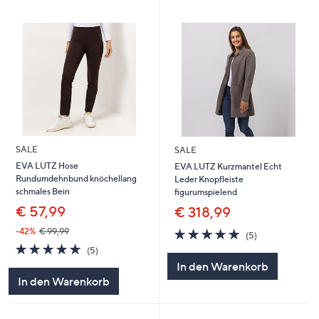
SALE
SALE
EVA LUTZ Hose
EVA LUTZ Kurzmantel Echt
Rundumdehnbund knöchellang
Leder Knopfleiste
schmales Bein
figurumspielend
€ 57,99
€ 318,99
4.8
5
-42%
€ 99,99
(5)
von
Bewertungen
4.8
5
(5)
5
von
Bewertungen
In den Warenkorb
5
In den Warenkorb