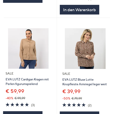
von
Bewertungen
5
In den Warenkorb
SALE
SALE
EVA LUTZ Cardigan Kragen mit
EVA LUTZ Bluse Lotte
Perlen figurumspielend
Knopfleiste Armriegel leger weit
€ 59,99
€ 39,99
-40%
€ 99,99
-50%
€ 79,99
5.0
3
5.0
2
(3)
(2)
von
Bewertungen
von
Bewertungen
5
5