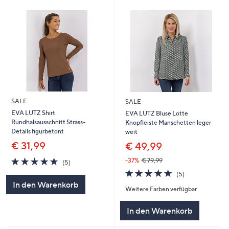
SALE
SALE
EVA LUTZ Shirt
EVA LUTZ Bluse Lotte
Rundhalsausschnitt Strass-
Knopfleiste Manschetten leger
Details figurbetont
weit
€ 31,99
€ 49,99
4.8
5
-37%
€ 79,99
(5)
von
Bewertungen
4.8
5
(5)
5
von
Bewertungen
In den Warenkorb
Weitere Farben verfügbar
5
In den Warenkorb