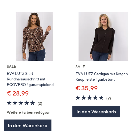
SALE
SALE
EVA LUTZ Shirt
EVA LUTZ Cardigan mit Kragen
Rundhalsausschnitt mit
Knopfleiste figurbetont
ECOVERO figurumspielend
€ 35,99
€ 28,99
4.9
9
(9)
5.0
2
von
Bewertungen
(2)
von
Bewertungen
5
In den Warenkorb
Weitere Farben verfügbar
5
In den Warenkorb