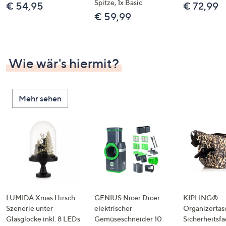
Spitze, 1x Basic
€ 54,95
€ 72,99
€ 59,99
Wie wär's hiermit?
Mehr sehen
LUMIDA Xmas Hirsch-
GENIUS Nicer Dicer
KIPLING®
Szenerie unter
elektrischer
Organizertas
Glasglocke inkl. 8 LEDs
Gemüseschneider 10
Sicherheitsf