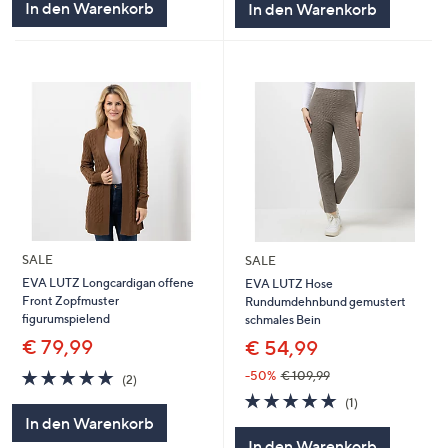
In den Warenkorb
In den Warenkorb
SALE
SALE
EVA LUTZ Longcardigan offene
EVA LUTZ Hose
Front Zopfmuster
Rundumdehnbund gemustert
figurumspielend
schmales Bein
€ 79,99
€ 54,99
5.0
2
-50%
€ 109,99
(2)
von
Bewertungen
5.0
1
(1)
5
von
Bewertungen
In den Warenkorb
5
In den Warenkorb