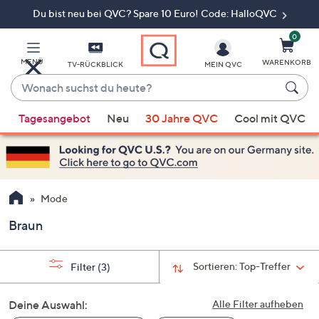
Du bist neu bei QVC? Spare 10 Euro! Code: HalloQVC
Zum
Hauptinhalt
springen
0
MENÜ
WARENKORB
TV-RÜCKBLICK
MEIN QVC
Wonach
suchst
Wenn
du
Tagesangebot
Neu
30 Jahre QVC
Cool mit QVC
Vorschläge
heute?
verfügbar
sind,
verwenden
Sie
Mode
die
Braun
Pfeiltasten
nach
oben
Sortieren:
Top-Treffer
Filter
(3)
und
nach
Deine Auswahl:
Alle Filter aufheben
unten