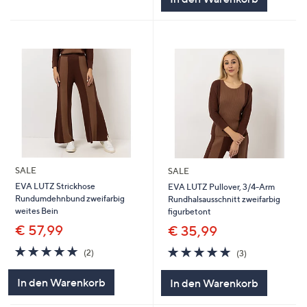
SALE
SALE
EVA LUTZ Strickhose
EVA LUTZ Pullover, 3/4-Arm
Rundumdehnbund zweifarbig
Rundhalsausschnitt zweifarbig
weites Bein
figurbetont
€ 57,99
€ 35,99
5.0
2
5.0
3
(2)
(3)
von
Bewertungen
von
Bewertungen
5
5
In den Warenkorb
In den Warenkorb