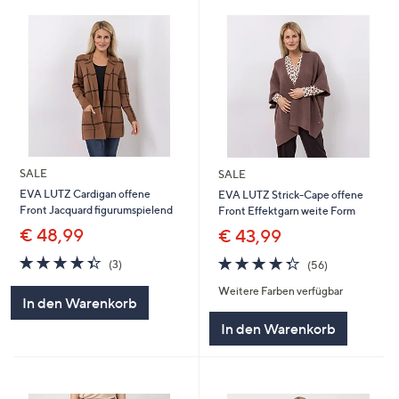
SALE
SALE
EVA LUTZ Cardigan offene
EVA LUTZ Strick-Cape offene
Front Jacquard figurumspielend
Front Effektgarn weite Form
€ 48,99
€ 43,99
4.3
3
4.3
56
(3)
(56)
von
Bewertungen
von
Bewertungen
Weitere Farben verfügbar
5
5
In den Warenkorb
In den Warenkorb