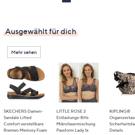
Ausgewählt für dich
Mehr sehen
SKECHERS Damen-
LITTLE ROSE 2
KIPLING®
Sandale Lifted
Entlastungs-BHs
Organizertas
Comfort verstellbare
Mikrofasermischung
Sicherheitsf
Riemen Memory Foam
Passform Lady 1x
Details