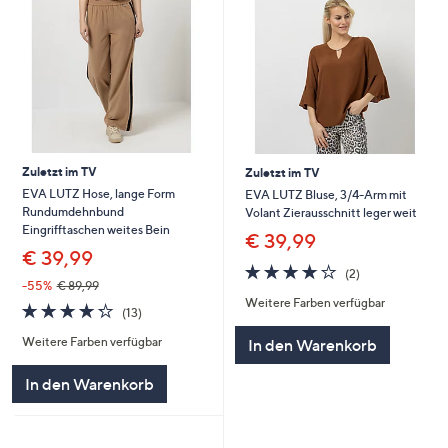
Zuletzt im TV
Zuletzt im TV
EVA LUTZ Hose, lange Form
EVA LUTZ Bluse, 3/4-Arm mit
Rundumdehnbund
Volant Zierausschnitt leger weit
Eingrifftaschen weites Bein
€ 39,99
€ 39,99
4.0
2
(2)
von
Bewertungen
-55%
€ 89,99
Weitere Farben verfügbar
5
4.2
13
(13)
von
Bewertungen
Weitere Farben verfügbar
In den Warenkorb
5
In den Warenkorb