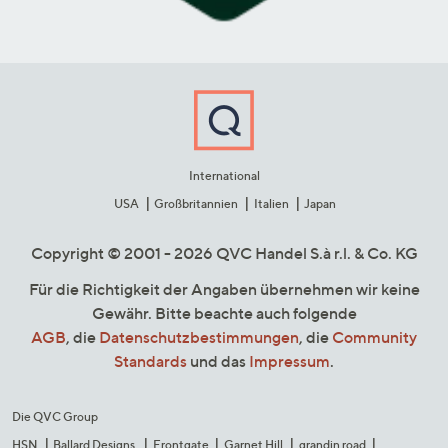
International
USA
Großbritannien
Italien
Japan
Copyright © 2001 - 2026 QVC Handel S.à r.l. & Co. KG
Für die Richtigkeit der Angaben übernehmen wir keine
Gewähr. Bitte beachte auch folgende
AGB
, die
Datenschutzbestimmungen
, die
Community
Standards
und das
Impressum
.
Die QVC Group
HSN
Ballard Designs
Frontgate
Garnet Hill
grandin road