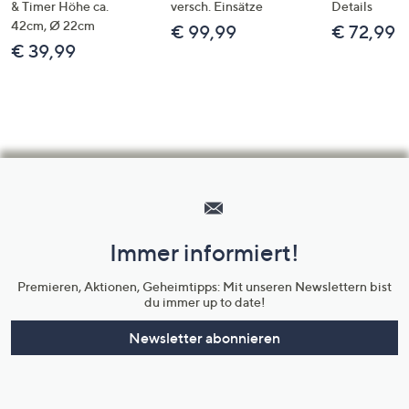
& Timer Höhe ca.
versch. Einsätze
Details
42cm, Ø 22cm
€ 99,99
€ 72,99
€ 39,99
Hilfeseiten,
Service
und
Immer informiert!
Unternehmensinformationen
Premieren, Aktionen, Geheimtipps: Mit unseren Newslettern bist
du immer up to date!
Newsletter abonnieren