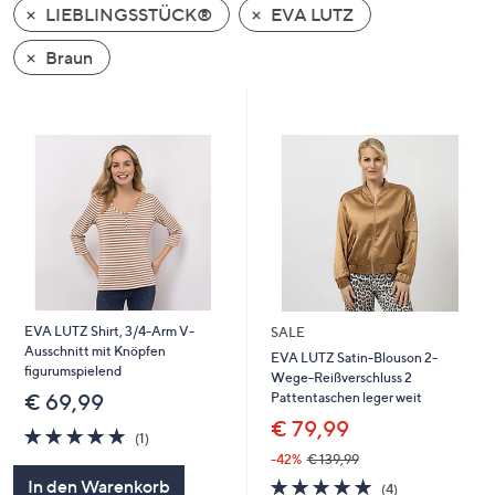
LIEBLINGSSTÜCK®
EVA LUTZ
oder
wischen
Braun
Sie
auf
Touch-
Geräten
nach
links
bzw.
rechts,
um
diese
EVA LUTZ Shirt, 3/4-Arm V-
SALE
anzuzeigen.
Ausschnitt mit Knöpfen
EVA LUTZ Satin-Blouson 2-
figurumspielend
Wege-Reißverschluss 2
Pattentaschen leger weit
€ 69,99
€ 79,99
5.0
1
(1)
von
Bewertungen
-42%
€ 139,99
5
5.0
4
In den Warenkorb
(4)