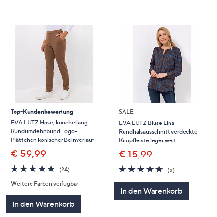
Top-Kundenbewertung
SALE
EVA LUTZ Hose, knöchellang
EVA LUTZ Bluse Lina
Rundumdehnbund Logo-
Rundhalsausschnitt verdeckte
Plättchen konischer Beinverlauf
Knopfleiste leger weit
€ 59,99
€ 15,99
4.7
24
4.6
5
(24)
(5)
von
Bewertungen
von
Bewertungen
Weitere Farben verfügbar
5
5
In den Warenkorb
In den Warenkorb