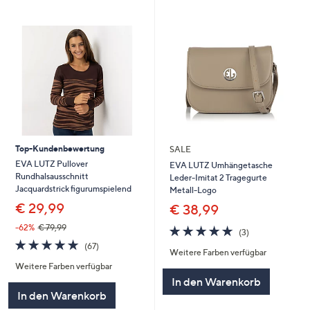
Top-Kundenbewertung
SALE
EVA LUTZ Pullover
EVA LUTZ Umhängetasche
Rundhalsausschnitt
Leder-Imitat 2 Tragegurte
Jacquardstrick figurumspielend
Metall-Logo
€ 29,99
€ 38,99
-62%
€ 79,99
4.7
3
(3)
von
Bewertungen
4.7
67
(67)
Weitere Farben verfügbar
5
von
Bewertungen
Weitere Farben verfügbar
5
In den Warenkorb
In den Warenkorb