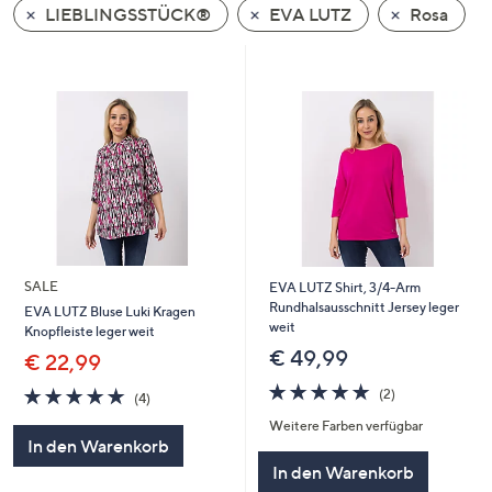
LIEBLINGSSTÜCK®
EVA LUTZ
Rosa
oder
wischen
Sie
auf
Touch-
Geräten
nach
links
bzw.
rechts,
um
SALE
EVA LUTZ Shirt, 3/4-Arm
diese
Rundhalsausschnitt Jersey leger
EVA LUTZ Bluse Luki Kragen
weit
Knopfleiste leger weit
anzuzeigen.
€ 49,99
€ 22,99
5.0
2
5.0
4
(2)
(4)
von
Bewertungen
von
Bewertungen
Weitere Farben verfügbar
5
5
In den Warenkorb
In den Warenkorb