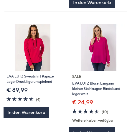
In den Warenkorb
EVA LUTZ Sweatshirt Kapuze
SALE
Logo-Druck figurumspielend
EVA LUTZ Bluse, Langarm
kleiner Stehkragen Bindeband
€ 89,99
leger weit
4.5
4
(4)
€ 24,99
von
Bewertungen
5
4.4
10
In den Warenkorb
(10)
von
Bewertungen
Weitere Farben verfügbar
5