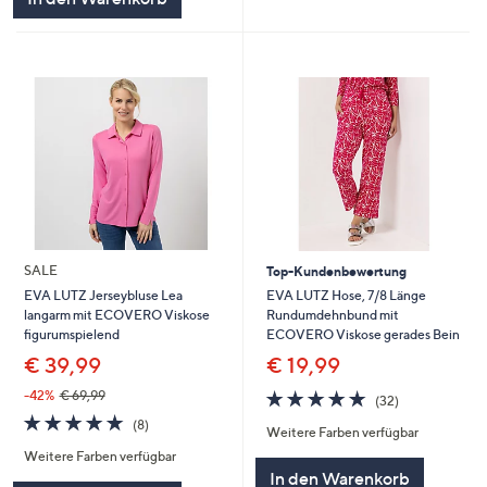
SALE
Top-Kundenbewertung
EVA LUTZ Hose, 7/8 Länge
EVA LUTZ Jerseybluse Lea
Rundumdehnbund mit
langarm mit ECOVERO Viskose
ECOVERO Viskose gerades Bein
figurumspielend
€ 19,99
€ 39,99
4.7
32
-42%
€ 69,99
(32)
von
Bewertungen
4.8
8
(8)
Weitere Farben verfügbar
5
von
Bewertungen
Weitere Farben verfügbar
5
In den Warenkorb