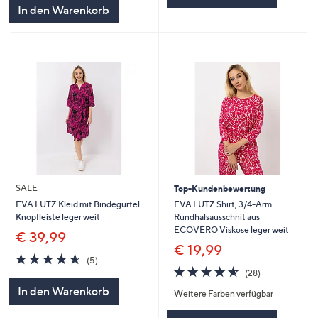
In den Warenkorb
SALE
Top-Kundenbewertung
EVA LUTZ Shirt, 3/4-Arm
EVA LUTZ Kleid mit Bindegürtel
Rundhalsausschnit aus
Knopfleiste leger weit
ECOVERO Viskose leger weit
€ 39,99
€ 19,99
4.6
5
(5)
4.5
28
von
Bewertungen
(28)
von
Bewertungen
5
In den Warenkorb
Weitere Farben verfügbar
5