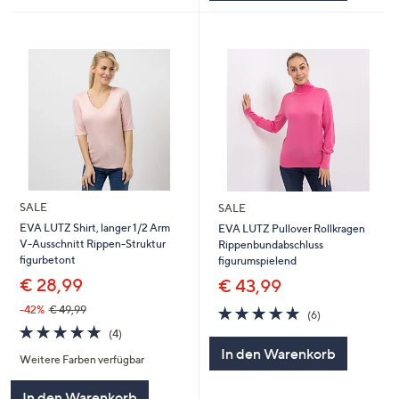
SALE
SALE
EVA LUTZ Shirt, langer 1/2 Arm
EVA LUTZ Pullover Rollkragen
V-Ausschnitt Rippen-Struktur
Rippenbundabschluss
figurbetont
figurumspielend
€ 28,99
€ 43,99
5.0
6
-42%
€ 49,99
(6)
von
Bewertungen
5.0
4
(4)
5
von
Bewertungen
In den Warenkorb
Weitere Farben verfügbar
5
In den Warenkorb