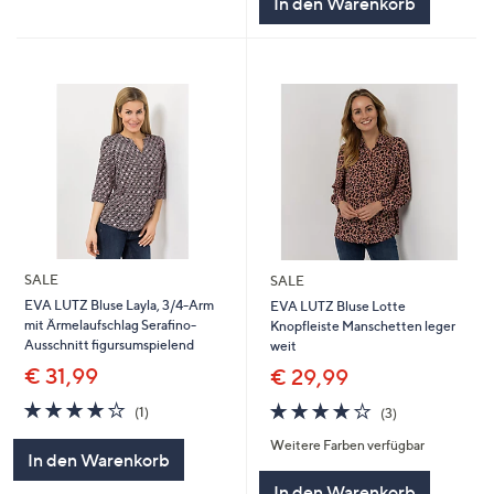
In den Warenkorb
SALE
SALE
EVA LUTZ Bluse Layla, 3/4-Arm
EVA LUTZ Bluse Lotte
mit Ärmelaufschlag Serafino-
Knopfleiste Manschetten leger
Ausschnitt figursumspielend
weit
€ 31,99
€ 29,99
4.0
1
4.0
3
(1)
(3)
von
Bewertungen
von
Bewertungen
Weitere Farben verfügbar
5
5
In den Warenkorb
In den Warenkorb