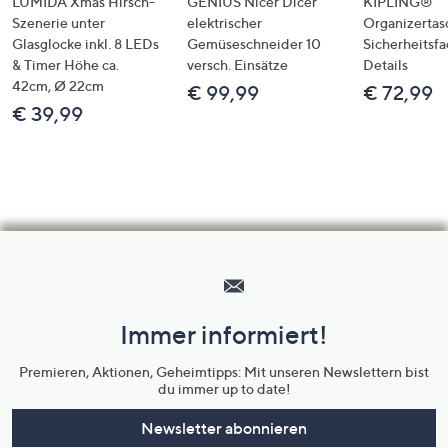
LUMIDA Xmas Hirsch-
GENIUS Nicer Dicer
KIPLING®
Szenerie unter
elektrischer
Organizertas
Glasglocke inkl. 8 LEDs
Gemüseschneider 10
Sicherheitsf
& Timer Höhe ca.
versch. Einsätze
Details
42cm, Ø 22cm
€ 99,99
€ 72,99
€ 39,99
Hilfeseiten,
Service
und
Immer informiert!
Unternehmensinformationen
Premieren, Aktionen, Geheimtipps: Mit unseren Newslettern bist
du immer up to date!
Newsletter abonnieren