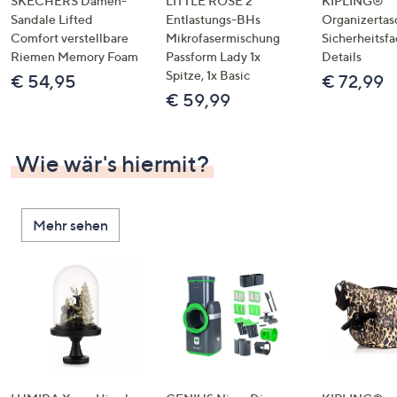
SKECHERS Damen-
LITTLE ROSE 2
KIPLING®
Sandale Lifted
Entlastungs-BHs
Organizertas
Comfort verstellbare
Mikrofasermischung
Sicherheitsf
Riemen Memory Foam
Passform Lady 1x
Details
Spitze, 1x Basic
€ 54,95
€ 72,99
€ 59,99
Wie wär's hiermit?
Mehr sehen