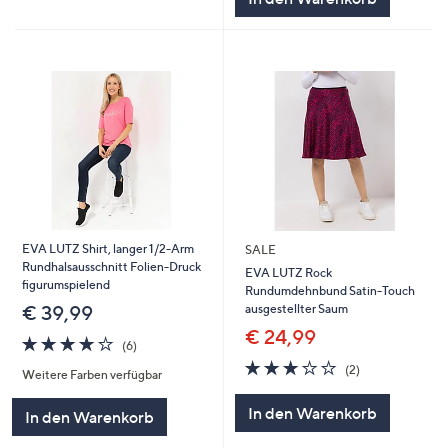
EVA LUTZ Shirt, langer 1/2-Arm
SALE
Rundhalsausschnitt Folien-Druck
EVA LUTZ Rock
figurumspielend
Rundumdehnbund Satin-Touch
ausgestellter Saum
€ 39,99
€ 24,99
4.0
6
(6)
von
Bewertungen
3.0
2
(2)
Weitere Farben verfügbar
5
von
Bewertungen
5
In den Warenkorb
In den Warenkorb