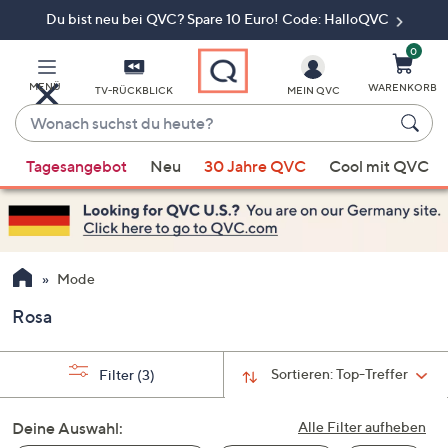
Du bist neu bei QVC? Spare 10 Euro! Code: HalloQVC
Zum
Hauptinhalt
springen
0
MENÜ
WARENKORB
TV-RÜCKBLICK
MEIN QVC
Wonach
suchst
Wenn
du
Tagesangebot
Neu
30 Jahre QVC
Cool mit QVC
Vorschläge
heute?
verfügbar
sind,
verwenden
Sie
Mode
die
Rosa
Pfeiltasten
nach
oben
Sortieren:
Top-Treffer
Filter
(3)
und
nach
Deine Auswahl:
Alle Filter aufheben
unten