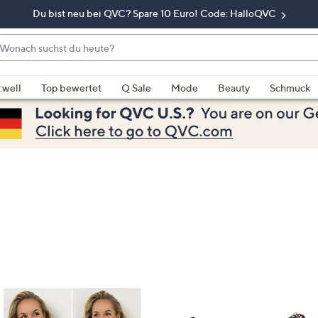
Du bist neu bei QVC? Spare 10 Euro! Code: HalloQVC
onach
chst
enn
u
rschläge
:well
Top bewertet
Q Sale
Mode
Beauty
Schmuck
eute?
rfügbar
nd,
erwenden
e
e
eiltasten
ach
ben
nd
ach
nten
der
ischen