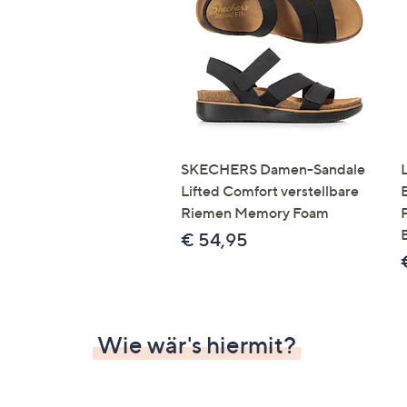
Si
au
T
G
n
li
b
re
SKECHERS Damen-Sandale
u
Lifted Comfort verstellbare
di
Riemen Memory Foam
an
€ 54,95
Wie wär's hiermit?