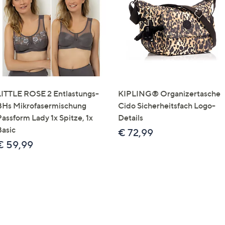
e
f
ouch-
eräten
ach
nks
zw.
chts,
LITTLE ROSE 2 Entlastungs-
KIPLING® Organizertasche
m
BHs Mikrofasermischung
Cido Sicherheitsfach Logo-
ese
Passform Lady 1x Spitze, 1x
Details
zuzeigen.
Basic
€ 72,99
€ 59,99