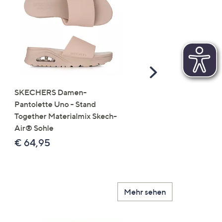
Scroll
Right
SKECHERS Damen-
JERYMOOD HOMEWEA
Pantolette Uno - Stand
Tops Mikrofaser Seitensc
Together Materialmix Skech-
leger weit
Air® Sohle
€ 24,99
€ 64,95
Mehr sehen