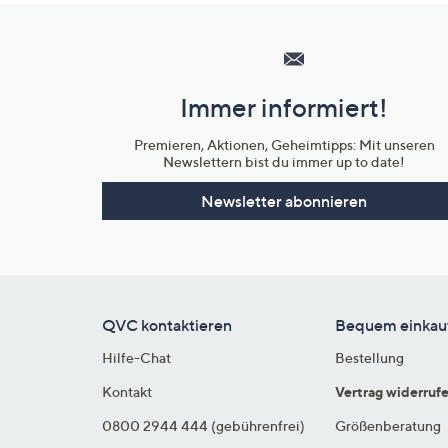
Hilfeseiten,
Service
und
Immer informiert!
Unternehmensinformationen
Premieren, Aktionen, Geheimtipps: Mit unseren
Newslettern bist du immer up to date!
Newsletter abonnieren
QVC kontaktieren
Bequem einkau
Hilfe-Chat
Bestellung
Kontakt
Vertrag widerruf
0800 2944 444 (gebührenfrei)
Größenberatung