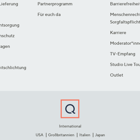
Lieferung
Partnerprogramm
Barrierefreihei
Für euch da
Menschenrech
Sorgfaltspflich
ntsorgung
Karriere
enschutz
Moderator*inn
ragen
TV-Empfang
Studio Live To
itschlichtung
Outlet
International
USA
Großbritannien
Italien
Japan