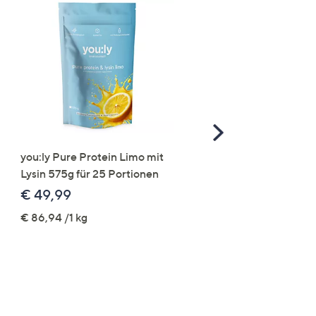
Scroll
Right
you:ly Pure Protein Limo mit
STRANDFEIN Punto-Ho
Lysin 575g für 25 Portionen
elastisch Rundumdehnb
Logo-Stickerei weites B
€ 49,99
€ 109,99
€ 86,94 /1 kg