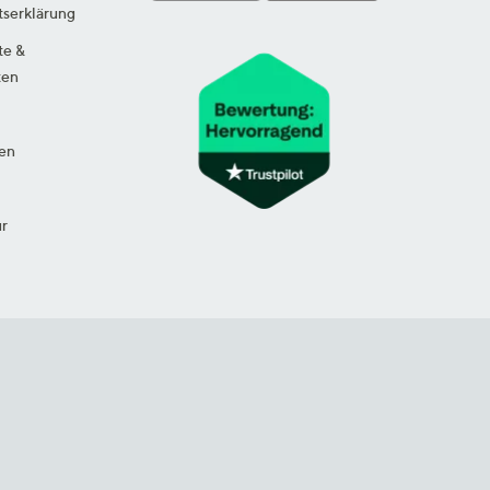
tserklärung
te &
ten
en
ur