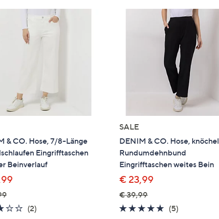
SALE
 & CO. Hose, 7/8-Länge
DENIM & CO. Hose, knöchel
schlaufen Eingrifftaschen
Rundumdehnbund
r Beinverlauf
Eingrifftaschen weites Bein
,99
€ 23,99
99
€ 39,99
3.0
2
4.6
5
(2)
(5)