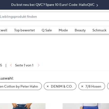
Du bist neu bei QVC? Spare 10 Euro! Code: HalloQVC
eblingsprodukt
nden
enn
rschläge
:well
Top bewertet
Q Sale
Mode
Beauty
Schmuck
rfügbar
nd,
erwenden
e
e
eiltasten
 5
|
Seite 1 von 1
ach
ben
Auswahl:
nd
n Cotton by Peter Hahn
DENIM & CO.
7/8 Hosen
ach
nten
der
ischen