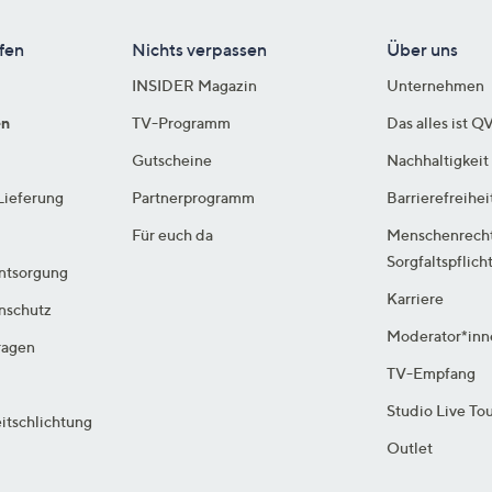
fen
Nichts verpassen
Über uns
INSIDER Magazin
Unternehmen
en
TV-Programm
Das alles ist Q
Gutscheine
Nachhaltigkeit
Lieferung
Partnerprogramm
Barrierefreihei
Für euch da
Menschenrech
Sorgfaltspflich
ntsorgung
Karriere
enschutz
Moderator*inn
ragen
TV-Empfang
Studio Live To
itschlichtung
Outlet