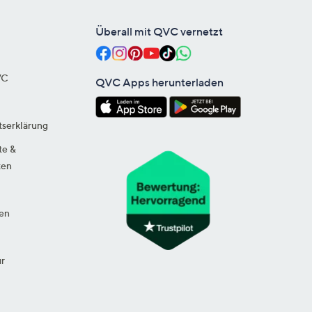
Überall mit QVC vernetzt
VC
QVC Apps herunterladen
tserklärung
te &
ten
en
ur