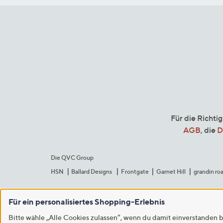
Für die Richti
AGB
, die
D
Die QVC Group
HSN
Ballard Designs
Frontgate
Garnet Hill
grandin ro
Für ein personalisiertes Shopping-Erlebnis
Bitte wähle „Alle Cookies zulassen“, wenn du damit einverstanden b