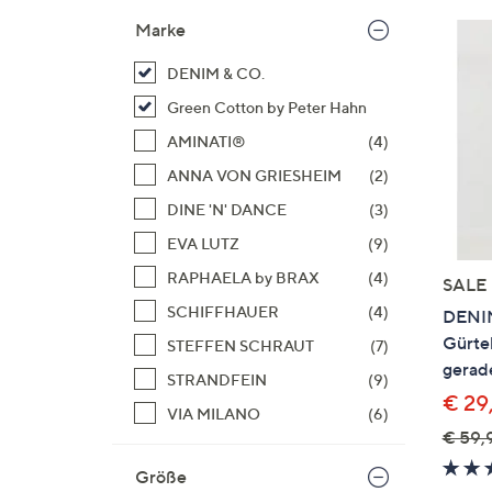
Marke
DENIM & CO.
Green Cotton by Peter Hahn
AMINATI®
(4)
ANNA VON GRIESHEIM
(2)
DINE 'N' DANCE
(3)
EVA LUTZ
(9)
RAPHAELA by BRAX
(4)
SALE
SCHIFFHAUER
(4)
DENIM
Gürtel
STEFFEN SCHRAUT
(7)
gerade
STRANDFEIN
(9)
€ 29
VIA MILANO
(6)
€ 59,
Größe