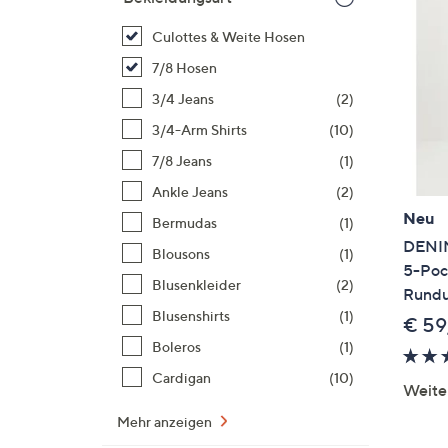
Si
au
Culottes & Weite Hosen
T
7/8 Hosen
G
3/4 Jeans
(2)
n
li
3/4-Arm Shirts
(10)
b
7/8 Jeans
(1)
re
Ankle Jeans
(2)
u
Neu
Bermudas
(1)
di
DENIM
an
Blousons
(1)
5-Poc
Blusenkleider
(2)
Rundu
Blusenshirts
(1)
€ 59
Boleros
(1)
Cardigan
(10)
Weite
Mehr anzeigen