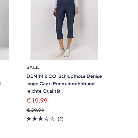
SALE
DENIM & CO. Schlupfhose Denise
d
lange Capri Rundumdehnbund
leichte Qualität
€ 19,99
€ 39,99
3.0
2
(2)
en
von
Bewertungen
5