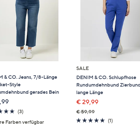
e
f
ouch-
eräten
ach
nks
zw.
chts,
m
SALE
ese
 & CO. Jeans, 7/8-Länge
DENIM & CO. Schlupfhose
zuzeigen.
ket-Style
Rundumdehnbund Zierbun
mdehnbund gerades Bein
lange Länge
,99
€ 29,99
5.0
3
(3)
€ 59,99
von
Bewertungen
5.0
1
(1)
re Farben verfügbar
5
von
Bewertung
5