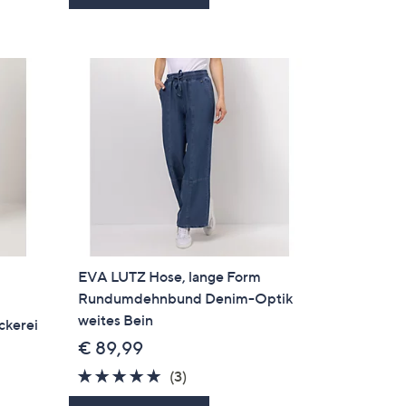
EVA LUTZ Hose, lange Form
Rundumdehnbund Denim-Optik
weites Bein
ckerei
€ 89,99
5.0
3
(3)
von
Bewertungen