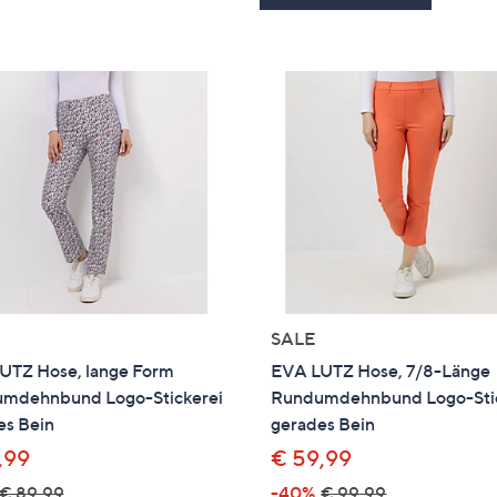
SALE
UTZ Hose, lange Form
EVA LUTZ Hose, 7/8-Länge
mdehnbund Logo-Stickerei
Rundumdehnbund Logo-Sti
es Bein
gerades Bein
,99
€ 59,99
€ 89,99
-40%
€ 99,99