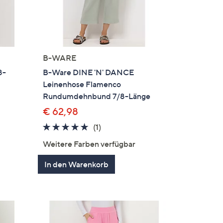
B-WARE
8-
B-Ware DINE 'N' DANCE
Leinenhose Flamenco
Rundumdehnbund 7/8-Länge
€ 62,98
5.0
1
(1)
en
von
Bewertungen
Weitere Farben verfügbar
5
In den Warenkorb