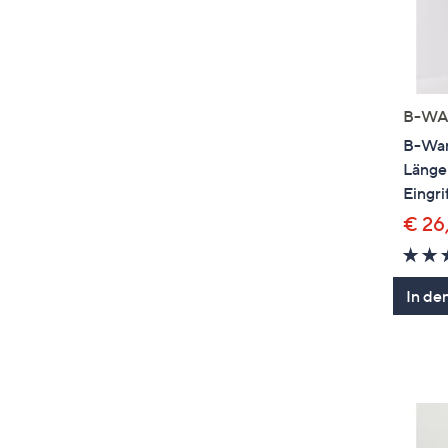
B-WA
B-War
Länge 
Eingri
€ 26
In de