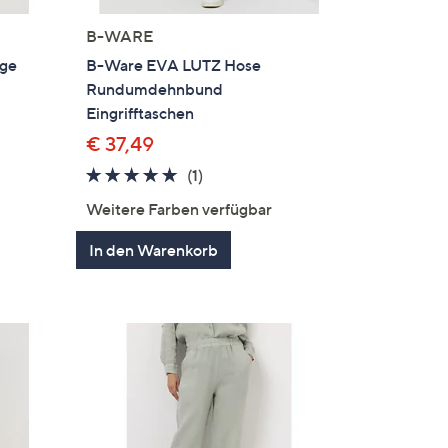
B-WARE
nge
B-Ware EVA LUTZ Hose
Rundumdehnbund
Eingrifftaschen
€ 37,49
5.0
1
(1)
en
von
Bewertungen
Weitere Farben verfügbar
5
In den Warenkorb