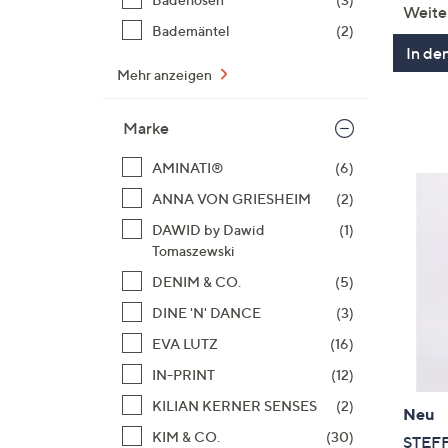
Weite
Bademäntel
(2)
In de
Mehr anzeigen
Marke
AMINATI®
(6)
ANNA VON GRIESHEIM
(2)
DAWID by Dawid
(1)
Tomaszewski
DENIM & CO.
(5)
DINE 'N' DANCE
(3)
EVA LUTZ
(16)
IN-PRINT
(12)
KILIAN KERNER SENSES
(2)
Neu
KIM & CO.
(30)
STEFF