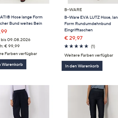
B-WARE
TI® Hose lange Form
B-Ware EVA LUTZ Hose, la
scher Bund weites Bein
Form Rundumdehnbund
Eingrifftaschen
,99
€ 29,97
g bis 09.08.2026
h: € 99,99
5.0
1
(1)
von
Bewertung
re Farben verfügbar
Weitere Farben verfügbar
5
n Warenkorb
In den Warenkorb