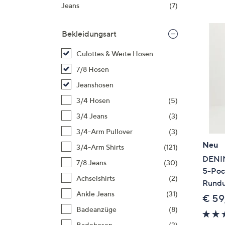
Si
Jeans
(7)
au
T
Bekleidungsart
G
n
Culottes & Weite Hosen
li
7/8 Hosen
b
Jeanshosen
re
3/4 Hosen
(5)
u
di
3/4 Jeans
(3)
an
3/4-Arm Pullover
(3)
Neu
3/4-Arm Shirts
(121)
DENIM
7/8 Jeans
(30)
5-Poc
Achselshirts
(2)
Rundu
Ankle Jeans
(31)
€ 59
Badeanzüge
(8)
Badehosen
(3)