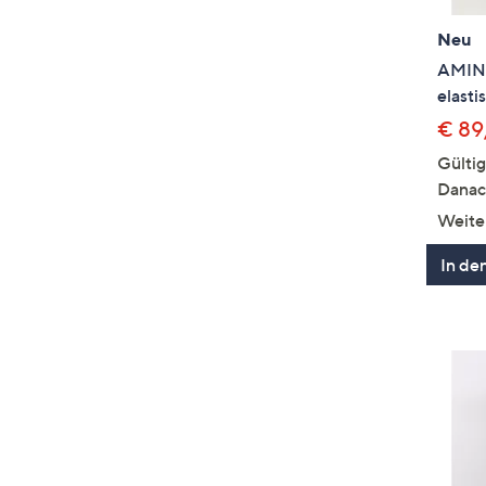
Neu
AMINA
elasti
€ 89
Gülti
Danac
Weite
In de