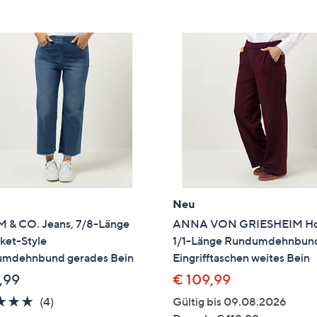
e
f
ouch-
eräten
ach
nks
zw.
chts,
m
ese
zuzeigen.
Neu
 & CO. Jeans, 7/8-Länge
ANNA VON GRIESHEIM Ho
ket-Style
1/1-Länge Rundumdehnbun
mdehnbund gerades Bein
Eingrifftaschen weites Bein
,99
€ 109,99
4.8
4
(4)
Gültig bis 09.08.2026