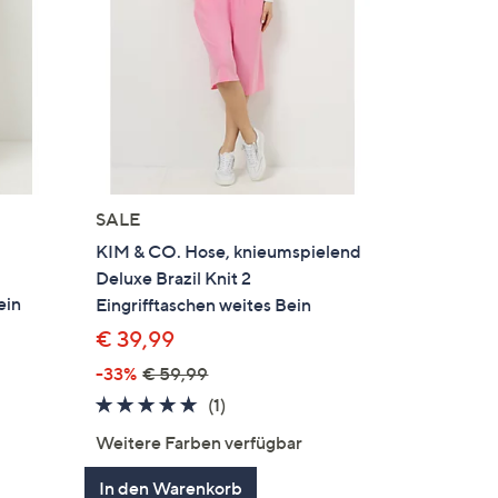
SALE
KIM & CO. Hose, knieumspielend
Deluxe Brazil Knit 2
ein
Eingrifftaschen weites Bein
€ 39,99
-33%
€ 59,99
5.0
1
(1)
en
von
Bewertungen
Weitere Farben verfügbar
5
In den Warenkorb