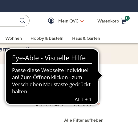
0
Mein QVC
Warenkorb
Einkaufswagen ist le
Wohnen
Hobby & Basteln
Haus & Garten
Sortieren nach:
Top-Treffer
Alle Filter aufheben