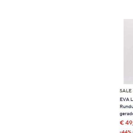
SALE
EVA L
Rundu
gerad
€ 49
-44%