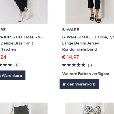
RE
B-WARE
e KIM & CO. Hose, 7/8-
B-Ware KIM & CO. Hose, 7/
Deluxe Brazil Knit
Länge Denim Jersey
fftaschen
Rundumdehnbund
,24
€ 14,97
5.0
1
5.0
1
(1)
(1)
von
Bewertungen
von
Bewertung
Weitere Farben verfügbar
n Warenkorb
5
5
In den Warenkorb