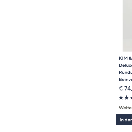
KIM &
Deluxe
Rundu
Beinve
€ 74
Weite
In de