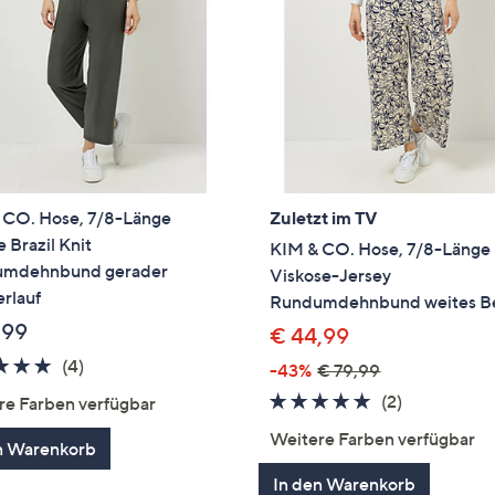
 CO. Hose, 7/8-Länge
Zuletzt im TV
 Brazil Knit
KIM & CO. Hose, 7/8-Länge
mdehnbund gerader
Viskose-Jersey
rlauf
Rundumdehnbund weites B
,99
€ 44,99
5.0
4
(4)
-43%
€ 79,99
von
Bewertungen
5.0
2
(2)
re Farben verfügbar
5
von
Bewertung
Weitere Farben verfügbar
n Warenkorb
5
In den Warenkorb