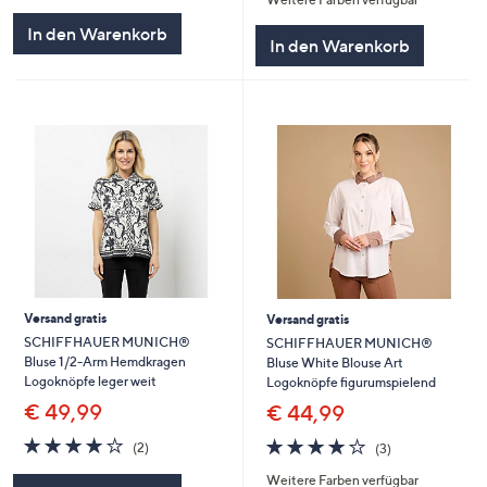
5
5
In den Warenkorb
In den Warenkorb
Versand gratis
Versand gratis
SCHIFFHAUER MUNICH®
SCHIFFHAUER MUNICH®
Bluse 1/2-Arm Hemdkragen
Bluse White Blouse Art
Logoknöpfe leger weit
Logoknöpfe figurumspielend
€ 49,99
€ 44,99
4.0
2
4.0
3
(2)
(3)
von
Bewertungen
von
Bewertungen
Weitere Farben verfügbar
5
5