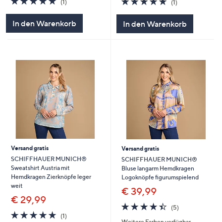
(1)
(1)
von
Bewertungen
von
Bewertungen
5
5
In den Warenkorb
In den Warenkorb
Versand gratis
Versand gratis
SCHIFFHAUER MUNICH®
SCHIFFHAUER MUNICH®
Sweatshirt Austria mit
Bluse langarm Hemdkragen
Hemdkragen Zierknöpfe leger
Logoknöpfe figurumspielend
weit
€ 39,99
€ 29,99
4.4
5
(5)
5.0
1
von
Bewertungen
(1)
Weitere Farben verfügbar
von
Bewertungen