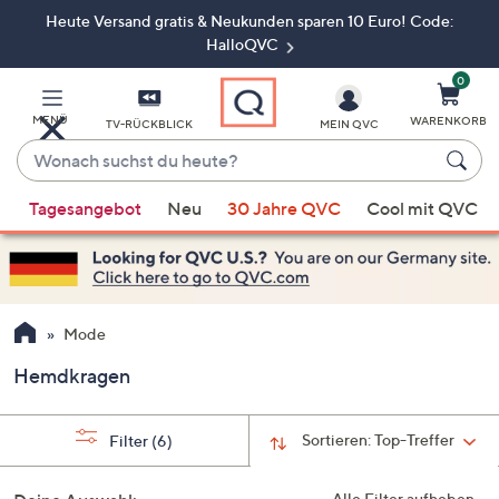
Heute Versand gratis & Neukunden sparen 10 Euro! Code:
Zum
Hauptinhalt
HalloQVC
springen
0
MENÜ
WARENKORB
TV-RÜCKBLICK
MEIN QVC
Wonach
suchst
Wenn
du
Tagesangebot
Neu
30 Jahre QVC
Cool mit QVC
Vorschläge
heute?
verfügbar
sind,
verwenden
Sie
Mode
die
Hemdkragen
Pfeiltasten
nach
oben
Sortieren:
Top-Treffer
Filter
(6)
und
nach
Alle Filter aufheben