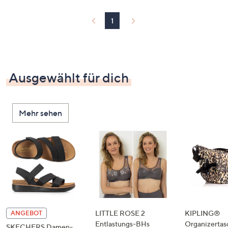
1
Ausgewählt für dich
Mehr sehen
LITTLE ROSE 2
KIPLING®
ANGEBOT
Entlastungs-BHs
Organizertas
SKECHERS Damen-