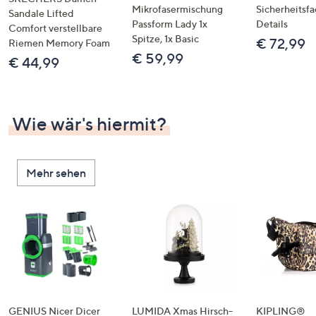
Mikrofasermischung
Sicherheitsf
Sandale Lifted
Passform Lady 1x
Details
Comfort verstellbare
Spitze, 1x Basic
€ 72,99
Riemen Memory Foam
€ 59,99
€ 44,99
Wie wär's hiermit?
Mehr sehen
GENIUS Nicer Dicer
LUMIDA Xmas Hirsch-
KIPLING®