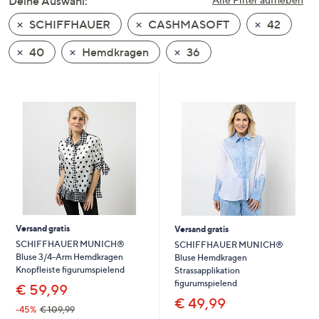
Deine Auswahl:
unten
SCHIFFHAUER
CASHMASOFT
42
oder
wischen
40
Hemdkragen
36
Sie
auf
Touch-
Geräten
nach
links
bzw.
rechts,
um
diese
Versand gratis
Versand gratis
anzuzeigen.
SCHIFFHAUER MUNICH®
SCHIFFHAUER MUNICH®
Bluse 3/4-Arm Hemdkragen
Bluse Hemdkragen
Knopfleiste figurumspielend
Strassapplikation
figurumspielend
€ 59,99
€ 49,99
-45%
€ 109,99