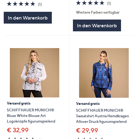
5.0
1
5.0
1
(1)
(1)
von
Bewertungen
von
Bewertungen
Weitere Farben verfügbar
5
5
In den Warenkorb
In den Warenkorb
Versand gratis
Versand gratis
SCHIFFHAUER MUNICH®
SCHIFFHAUER MUNICH®
Bluse White Blouse Art
Sweatshirt Austria Hemdkragen
Logoknöpfe figurumspielend
Allover Druck figurumspielend
€ 32,99
€ 29,99
5.0
1
5.0
1