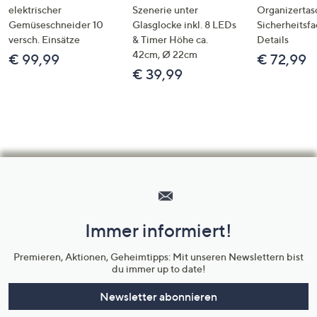
elektrischer
Szenerie unter
Organizertas
Gemüseschneider 10
Glasglocke inkl. 8 LEDs
Sicherheitsf
versch. Einsätze
& Timer Höhe ca.
Details
42cm, Ø 22cm
€ 99,99
€ 72,99
€ 39,99
Hilfeseiten,
Service
und
Immer informiert!
Unternehmensinformationen
Premieren, Aktionen, Geheimtipps: Mit unseren Newslettern bist
du immer up to date!
Newsletter abonnieren