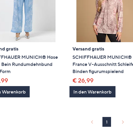
nd gratis
Versand gratis
FFHAUER MUNICH® Hose
SCHIFFHAUER MUNICH® S
s Bein Rundumdehnbund
France V-Ausschnitt Schlei
 Form
Binden figurumspielend
,99
€ 26,99
n Warenkorb
In den Warenkorb
1