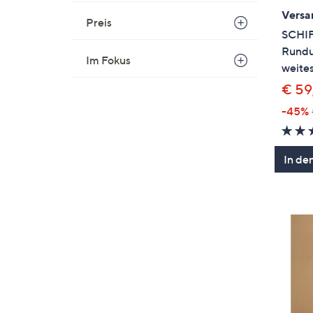
Versa
Preis
SCHI
Rundu
Im Fokus
weites
€ 59
-45%
In de