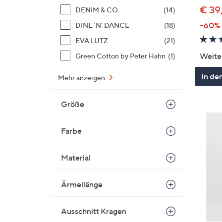
€ 39
DENIM & CO.
(14)
-60%
DINE 'N' DANCE
(18)
EVA LUTZ
(21)
Weite
Green Cotton by Peter Hahn
(1)
In de
Mehr anzeigen
Größe
Farbe
Material
Ärmellänge
Ausschnitt Kragen