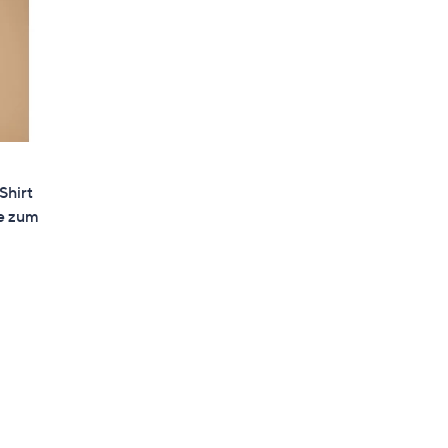
hirt
fe zum