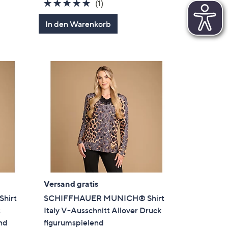
5.0
1
(1)
von
Bewertungen
In den Warenkorb
5
Versand gratis
hirt
SCHIFFHAUER MUNICH® Shirt
t
Italy V-Ausschnitt Allover Druck
end
figurumspielend