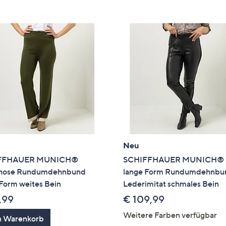
e
f
ouch-
eräten
ach
nks
zw.
chts,
m
ese
zuzeigen.
Neu
FFHAUER MUNICH®
SCHIFFHAUER MUNICH® 
khose Rundumdehnbund
lange Form Rundumdehnbu
Form weites Bein
Lederimitat schmales Bein
,99
€ 109,99
Weitere Farben verfügbar
n Warenkorb