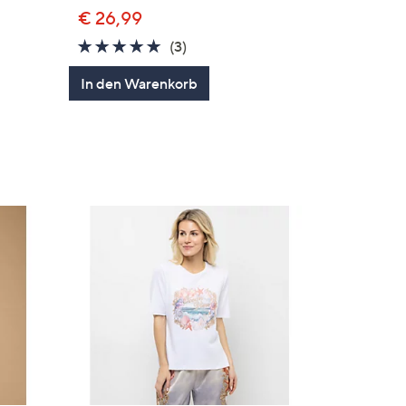
€ 26,99
5.0
3
(3)
en
von
Bewertungen
In den Warenkorb
5