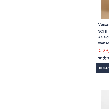
Versa
SCHI
Asia g
weites
€ 29
In de