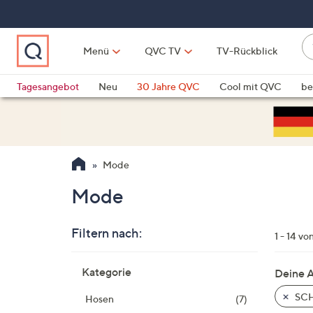
Zum
Hauptinhalt
springen
W
Menü
QVC TV
TV-Rückblick
su
W
d
Vo
Tagesangebot
Neu
30 Jahre QVC
Cool mit QVC
be
h
ve
QLINARISCH
Technik
si
v
Si
Mode
di
Pf
Mode
n
o
Filtern nach:
u
1 - 14 vo
n
Zur
u
Kategorie
Deine 
Produktliste
o
springen
SCH
Hosen
(7)
w