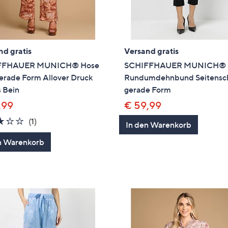
nd gratis
Versand gratis
FFHAUER MUNICH® Hose
SCHIFFHAUER MUNICH® 
erade Form Allover Druck
Rundumdehnbund Seitensch
 Bein
gerade Form
,99
€ 59,99
3.0
1
(1)
In den Warenkorb
von
Bewertungen
n Warenkorb
5