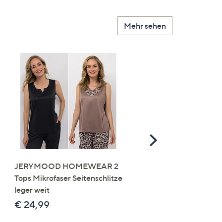
Mehr sehen
Scroll
Right
JERYMOOD HOMEWEAR 2
LITTLE ROSE 5 Maxislip
Tops Mikrofaser Seitenschlitze
Mikrofaser 3x Stickereide
leger weit
2x uni
€ 24,99
€ 49,99