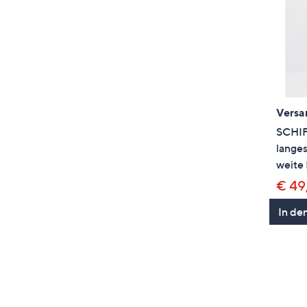
Versa
SCHI
lange
weite
€ 49
In de