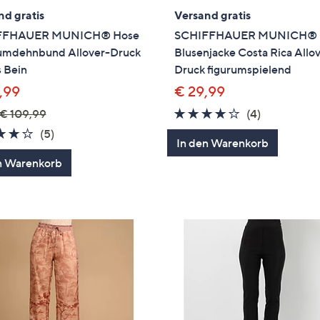
nd gratis
Versand gratis
FFHAUER MUNICH® Hose
SCHIFFHAUER MUNICH®
mdehnbund Allover-Druck
Blusenjacke Costa Rica Allo
 Bein
Druck figurumspielend
,99
€ 29,99
3.8
4
€ 109,99
(4)
von
Bewertung
4.2
5
(5)
In den Warenkorb
5
von
Bewertungen
n Warenkorb
5