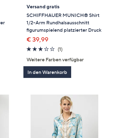
Versand gratis
SCHIFFHAUER MUNICH® Shirt
ver
1/2-Arm Rundhalsausschnitt
figurumspielend platzierter Druck
€ 39,99
3.0
1
(1)
en
von
Bewertungen
Weitere Farben verfügbar
5
In den Warenkorb