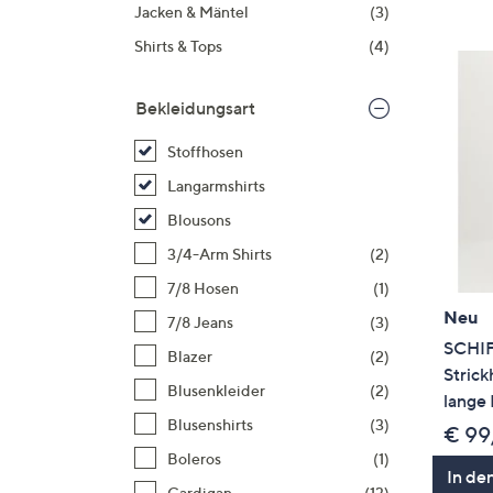
Si
Jacken & Mäntel
(3)
au
Shirts & Tops
(4)
T
G
Bekleidungsart
n
li
Stoffhosen
b
Langarmshirts
re
Blousons
u
di
3/4-Arm Shirts
(2)
an
7/8 Hosen
(1)
Neu
7/8 Jeans
(3)
SCHI
Blazer
(2)
Stric
Blusenkleider
(2)
lange 
Blusenshirts
(3)
€ 99
Boleros
(1)
In de
Cardigan
(13)