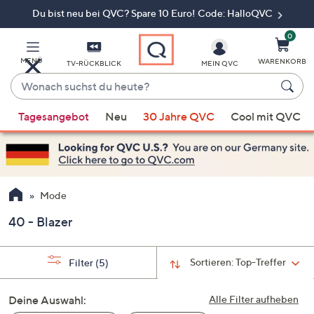
Du bist neu bei QVC? Spare 10 Euro! Code: HalloQVC
Zum
Hauptinhalt
springen
0
MENÜ
WARENKORB
TV-RÜCKBLICK
MEIN QVC
Wonach
suchst
Wenn
du
Tagesangebot
Neu
30 Jahre QVC
Cool mit QVC
Vorschläge
heute?
verfügbar
sind,
verwenden
Sie
Mode
die
40 - Blazer
Pfeiltasten
nach
oben
Sortieren:
Top-Treffer
Filter
(5)
und
nach
Deine Auswahl:
Alle Filter aufheben
unten