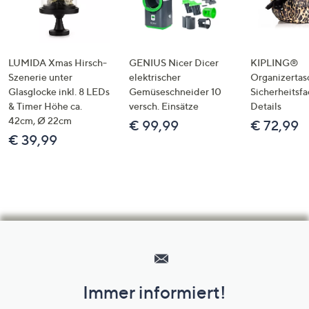
LUMIDA Xmas Hirsch-
GENIUS Nicer Dicer
KIPLING®
Szenerie unter
elektrischer
Organizertas
Glasglocke inkl. 8 LEDs
Gemüseschneider 10
Sicherheitsf
& Timer Höhe ca.
versch. Einsätze
Details
42cm, Ø 22cm
€ 99,99
€ 72,99
€ 39,99
Hilfeseiten,
Service
und
Immer informiert!
Unternehmensinformationen