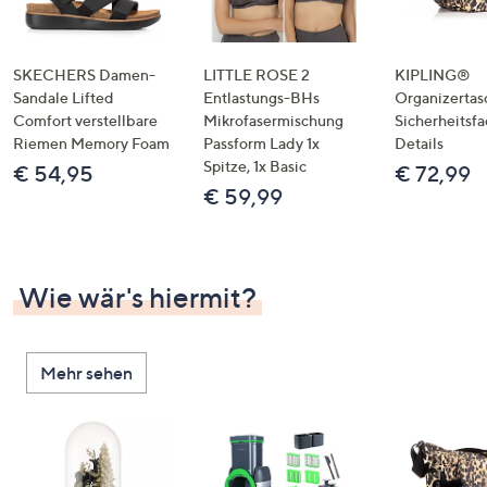
SKECHERS Damen-
LITTLE ROSE 2
KIPLING®
Sandale Lifted
Entlastungs-BHs
Organizertas
Comfort verstellbare
Mikrofasermischung
Sicherheitsf
Riemen Memory Foam
Passform Lady 1x
Details
Spitze, 1x Basic
€ 54,95
€ 72,99
€ 59,99
Wie wär's hiermit?
Mehr sehen