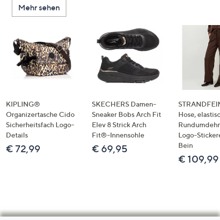
Mehr sehen
KIPLING®
SKECHERS Damen-
STRANDFEIN
Organizertasche Cido
Sneaker Bobs Arch Fit
Hose, elastis
Sicherheitsfach Logo-
Elev 8 Strick Arch
Rundumdeh
Details
Fit®-Innensohle
Logo-Sticker
Bein
€ 72,99
€ 69,95
€ 109,99