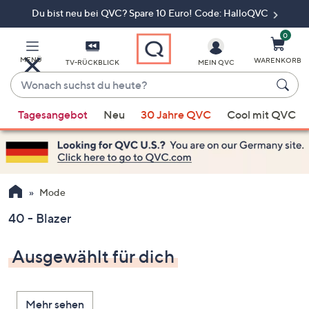
Du bist neu bei QVC? Spare 10 Euro! Code: HalloQVC
Zum
Hauptinhalt
springen
0
MENÜ
WARENKORB
TV-RÜCKBLICK
MEIN QVC
Wonach
suchst
Wenn
du
Tagesangebot
Neu
30 Jahre QVC
Cool mit QVC
Vorschläge
heute?
verfügbar
sind,
verwenden
Sie
Mode
die
40 - Blazer
Pfeiltasten
nach
Ausgewählt für dich
oben
und
nach
Mehr sehen
unten