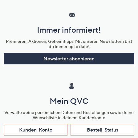
Hilfeseiten,
Service
und
Immer informiert!
Unternehmensinformationen
Premieren, Aktionen, Geheimtipps: Mit unseren Newslettern bist
du immer up to date!
Newsletter abonnieren
Mein QVC
Verwalte deine persönlichen Daten und Bestellungen sowie deine
Wunschliste in deinem Kundenkonto
Kunden-Konto
Bestell-Status