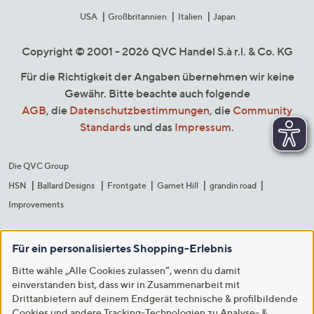
USA
Großbritannien
Italien
Japan
Copyright © 2001 - 2026 QVC Handel S.à r.l. & Co. KG
Für die Richtigkeit der Angaben übernehmen wir keine
Gewähr. Bitte beachte auch folgende
AGB
, die
Datenschutzbestimmungen
, die
Community
Standards
und das
Impressum
.
Die QVC Group
HSN
Ballard Designs
Frontgate
Garnet Hill
grandin road
Improvements
Für ein personalisiertes Shopping-Erlebnis
Bitte wähle „Alle Cookies zulassen“, wenn du damit
einverstanden bist, dass wir in Zusammenarbeit mit
Drittanbietern auf deinem Endgerät technische & profilbildende
Cookies und andere Tracking-Technologien zu Analyse- &