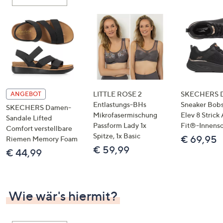
oder
wischen
Sie
auf
Touch-
Geräten
nach
links
LITTLE ROSE 2
SKECHERS 
ANGEBOT
bzw.
Entlastungs-BHs
Sneaker Bobs
SKECHERS Damen-
Mikrofasermischung
Elev 8 Strick
rechts,
Sandale Lifted
Passform Lady 1x
Fit®-Innens
um
Comfort verstellbare
Spitze, 1x Basic
€ 69,95
Riemen Memory Foam
diese
€ 59,99
€ 44,99
anzuzeigen.
Wie wär's hiermit?