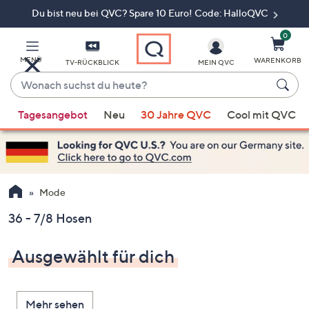
Du bist neu bei QVC? Spare 10 Euro! Code: HalloQVC
Zum
Hauptinhalt
springen
0
MENÜ
WARENKORB
TV-RÜCKBLICK
MEIN QVC
Wonach
suchst
Wenn
du
Tagesangebot
Neu
30 Jahre QVC
Cool mit QVC
Vorschläge
heute?
verfügbar
sind,
verwenden
Sie
Mode
die
36 - 7/8 Hosen
Pfeiltasten
nach
Ausgewählt für dich
oben
und
nach
Mehr sehen
unten