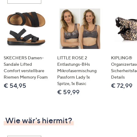
oder
wischen
Sie
auf
Touch-
Geräten
nach
links
SKECHERS Damen-
LITTLE ROSE 2
KIPLING®
bzw.
Sandale Lifted
Entlastungs-BHs
Organizertas
Comfort verstellbare
Mikrofasermischung
Sicherheitsf
rechts,
Riemen Memory Foam
Passform Lady 1x
Details
um
Spitze, 1x Basic
€ 54,95
€ 72,99
diese
€ 59,99
anzuzeigen.
Wie wär's hiermit?