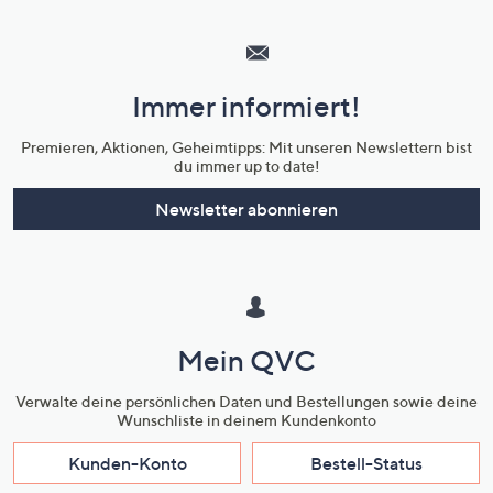
Hilfeseiten,
Service
und
Immer informiert!
Unternehmensinformationen
Premieren, Aktionen, Geheimtipps: Mit unseren Newslettern bist
du immer up to date!
Newsletter abonnieren
Mein QVC
Verwalte deine persönlichen Daten und Bestellungen sowie deine
Wunschliste in deinem Kundenkonto
Kunden-Konto
Bestell-Status