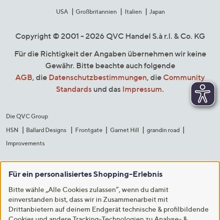
USA
Großbritannien
Italien
Japan
Copyright © 2001 - 2026 QVC Handel S.à r.l. & Co. KG
Für die Richtigkeit der Angaben übernehmen wir keine
Gewähr. Bitte beachte auch folgende
AGB
, die
Datenschutzbestimmungen
, die
Community
Standards
und das
Impressum
.
Die QVC Group
HSN
Ballard Designs
Frontgate
Garnet Hill
grandin road
Improvements
Für ein personalisiertes Shopping-Erlebnis
Bitte wähle „Alle Cookies zulassen“, wenn du damit
einverstanden bist, dass wir in Zusammenarbeit mit
Drittanbietern auf deinem Endgerät technische & profilbildende
Cookies und andere Tracking-Technologien zu Analyse- &