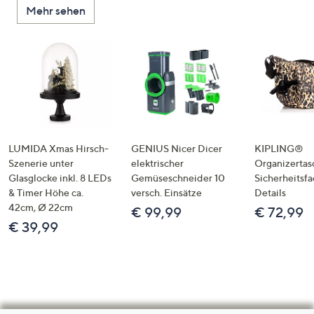
Mehr sehen
LUMIDA Xmas Hirsch-
GENIUS Nicer Dicer
KIPLING®
Szenerie unter
elektrischer
Organizertas
Glasglocke inkl. 8 LEDs
Gemüseschneider 10
Sicherheitsf
& Timer Höhe ca.
versch. Einsätze
Details
42cm, Ø 22cm
€ 99,99
€ 72,99
€ 39,99