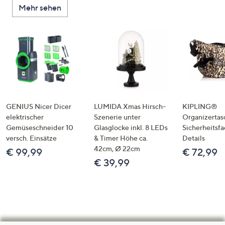
Mehr sehen
GENIUS Nicer Dicer
LUMIDA Xmas Hirsch-
KIPLING®
elektrischer
Szenerie unter
Organizertas
Gemüseschneider 10
Glasglocke inkl. 8 LEDs
Sicherheitsf
versch. Einsätze
& Timer Höhe ca.
Details
42cm, Ø 22cm
€ 99,99
€ 72,99
€ 39,99