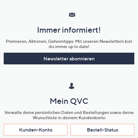
Hilfeseiten,
Service
und
Immer informiert!
Unternehmensinformationen
Premieren, Aktionen, Geheimtipps: Mit unseren Newslettern bist
du immer up to date!
Newsletter abonnieren
Mein QVC
Verwalte deine persönlichen Daten und Bestellungen sowie deine
Wunschliste in deinem Kundenkonto
Kunden-Konto
Bestell-Status