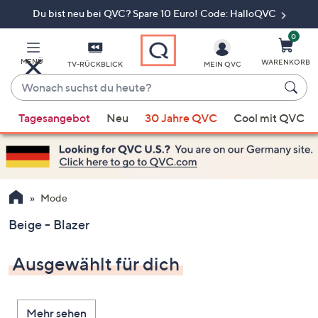
Du bist neu bei QVC? Spare 10 Euro! Code: HalloQVC
Zum
Hauptinhalt
springen
0
MENÜ
WARENKORB
TV-RÜCKBLICK
MEIN QVC
Wonach
suchst
Wenn
du
Tagesangebot
Neu
30 Jahre QVC
Cool mit QVC
Vorschläge
heute?
verfügbar
sind,
verwenden
Sie
Mode
die
Beige - Blazer
Pfeiltasten
nach
Ausgewählt für dich
oben
und
nach
Mehr sehen
unten