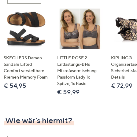
oder
wischen
Sie
auf
Touch-
Geräten
nach
links
SKECHERS Damen-
LITTLE ROSE 2
KIPLING®
bzw.
Sandale Lifted
Entlastungs-BHs
Organizertas
Comfort verstellbare
Mikrofasermischung
Sicherheitsf
rechts,
Riemen Memory Foam
Passform Lady 1x
Details
um
Spitze, 1x Basic
€ 54,95
€ 72,99
diese
€ 59,99
anzuzeigen.
Wie wär's hiermit?