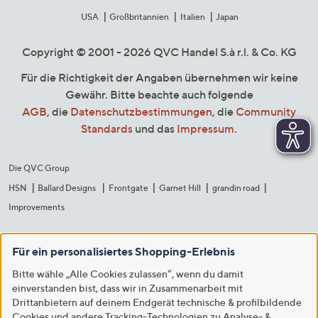
USA
Großbritannien
Italien
Japan
Copyright © 2001 - 2026 QVC Handel S.à r.l. & Co. KG
Für die Richtigkeit der Angaben übernehmen wir keine
Gewähr. Bitte beachte auch folgende
AGB
, die
Datenschutzbestimmungen
, die
Community
Standards
und das
Impressum
.
Die QVC Group
HSN
Ballard Designs
Frontgate
Garnet Hill
grandin road
Improvements
Für ein personalisiertes Shopping-Erlebnis
Bitte wähle „Alle Cookies zulassen“, wenn du damit
einverstanden bist, dass wir in Zusammenarbeit mit
Drittanbietern auf deinem Endgerät technische & profilbildende
Cookies und andere Tracking-Technologien zu Analyse- &