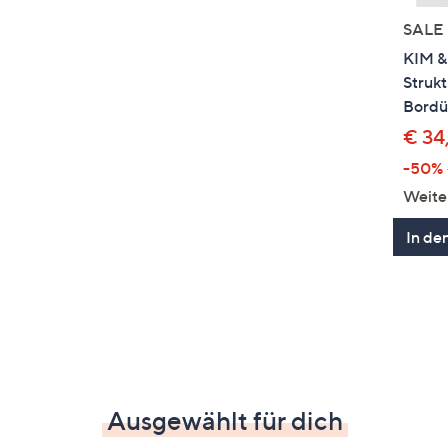
SALE
KIM &
Struk
Bordü
€ 34
-50%
Weite
In de
Ausgewählt für dich