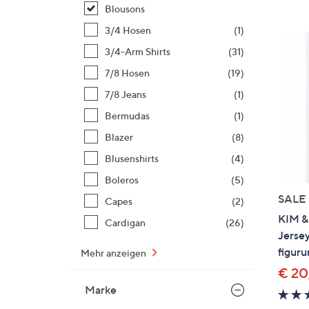
Si
Blousons
au
3/4 Hosen
(1)
T
3/4-Arm Shirts
(31)
G
n
7/8 Hosen
(19)
li
7/8 Jeans
(1)
b
Bermudas
(1)
re
Blazer
(8)
u
di
Blusenshirts
(4)
an
Boleros
(5)
SALE
Capes
(2)
KIM &
Cardigan
(26)
Jersey
figur
Mehr anzeigen
€ 20
Marke