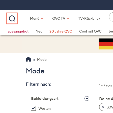
Zum
Hauptinhalt
springen
W
Menü
QVC TV
TV-Rückblick
su
W
d
Vo
Tagesangebot
Neu
30 Jahre QVC
Cool mit QVC
be
h
ve
QLINARISCH
Technik
si
v
Si
Mode
di
Pf
Mode
n
o
Filtern nach:
u
1 - 7 von 
n
Zur
u
Bekleidungsart
Deine 
Produktliste
o
springen
LOV
Westen
w