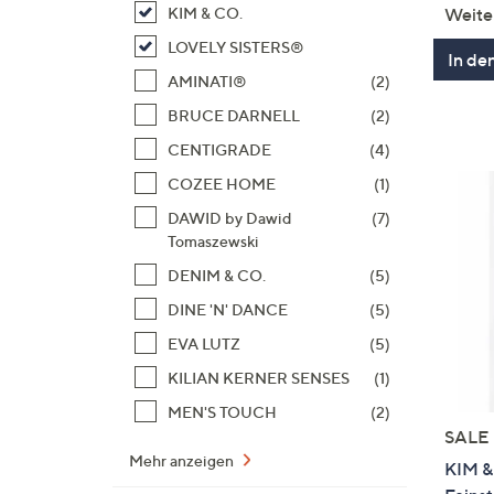
Weite
KIM & CO.
LOVELY SISTERS®
In de
AMINATI®
(2)
BRUCE DARNELL
(2)
CENTIGRADE
(4)
COZEE HOME
(1)
DAWID by Dawid
(7)
Tomaszewski
DENIM & CO.
(5)
DINE 'N' DANCE
(5)
EVA LUTZ
(5)
KILIAN KERNER SENSES
(1)
MEN'S TOUCH
(2)
SALE
Mehr anzeigen
KIM & 