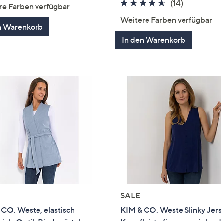
von
Bewertungen
4.5
14
(14)
re Farben verfügbar
5
von
Bewertun
Weitere Farben verfügbar
5
n Warenkorb
In den Warenkorb
SALE
CO. Weste, elastisch
KIM & CO. Weste Slinky Jer