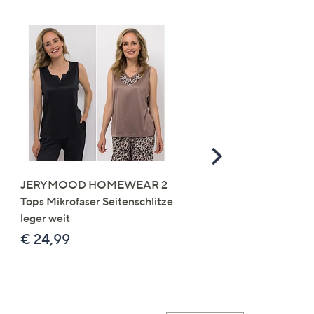
Scroll
Right
JERYMOOD HOMEWEAR 2
LITTLE ROSE 5 Maxislip
Tops Mikrofaser Seitenschlitze
Mikrofaser 3x Stickereide
leger weit
2x uni
€ 24,99
€ 49,99