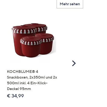
Mehr sehen
Scroll
Right
KOCHBLUME® 4
you:ly Pure Protein Limo
Snackboxen, 2x350ml und 2x
Lysin 575g für 25 Portio
500ml inkl. 4 Ein-Klick-
€ 49,99
Deckel 95mm
€ 86,94 /1 kg
€ 34,99