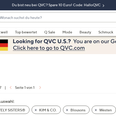
Du bist neu bei QVC? Spare 10 Euro! Code: HalloQVC
onach
chst
enn
u
rschläge
:well
Top bewertet
Q Sale
Mode
Beauty
Schmuck
eute?
rfügbar
nd,
erwenden
e
e
eiltasten
ach
ben
nd
7
|
Seite 1 von 1
ach
nten
Auswahl:
der
ELY SISTERS®
KIM & CO.
Blousons
Westen
ischen