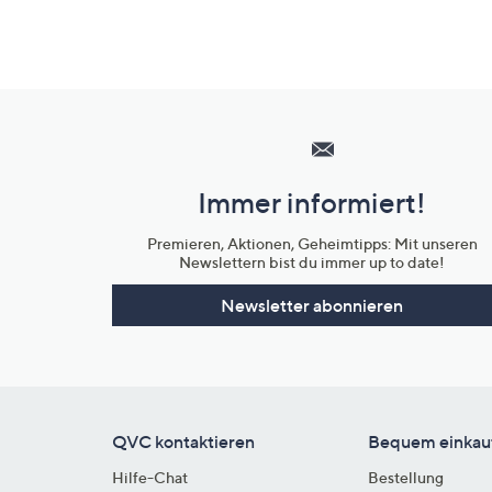
Hilfeseiten,
Service
und
Immer informiert!
Unternehmensinformationen
Premieren, Aktionen, Geheimtipps: Mit unseren
Newslettern bist du immer up to date!
Newsletter abonnieren
QVC kontaktieren
Bequem einkau
Hilfe-Chat
Bestellung