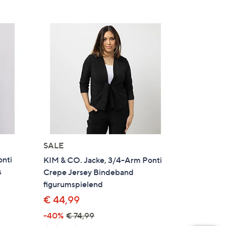
SALE
onti
KIM & CO. Jacke, 3/4-Arm Ponti
s
Crepe Jersey Bindeband
figurumspielend
€ 44,99
-40%
€ 74,99