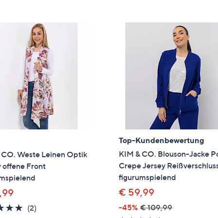
e
f
ouch-
eräten
ach
nks
zw.
chts,
m
ese
zuzeigen.
Top-Kundenbewertung
KIM & CO. Blouson-Jacke P
 CO. Weste Leinen Optik
Crepe Jersey Reißverschlus
 offene Front
figurumspielend
umspielend
€ 59,99
,99
5.0
2
-45%
€ 109,99
(2)