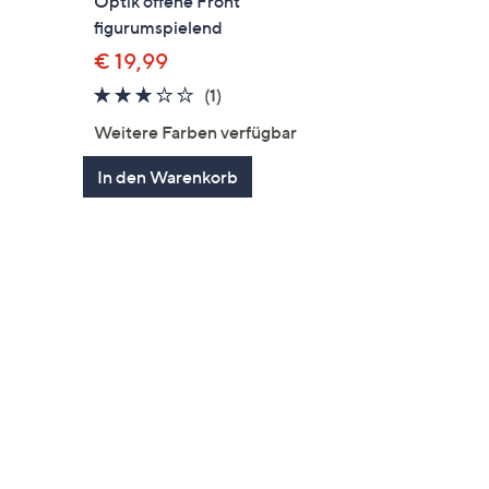
d
Optik offene Front
figurumspielend
€ 19,99
en
3.0
1
(1)
von
Bewertungen
Weitere Farben verfügbar
5
In den Warenkorb