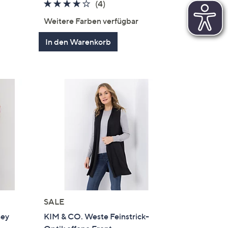
4.0
4
(4)
gen
von
Bewertungen
Weitere Farben verfügbar
5
In den Warenkorb
SALE
sey
KIM & CO. Weste Feinstrick-