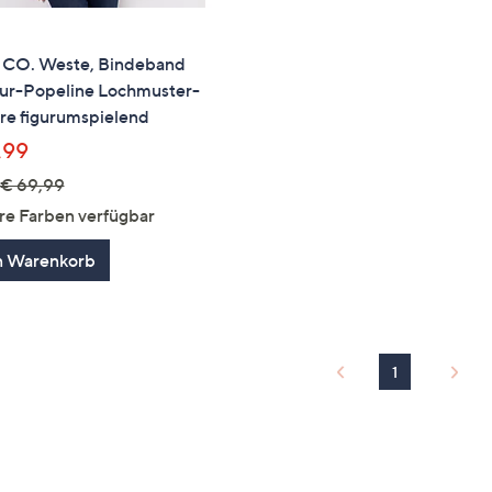
 CO. Weste, Bindeband
tur-Popeline Lochmuster-
re figurumspielend
,99
€ 69,99
re Farben verfügbar
n Warenkorb
1