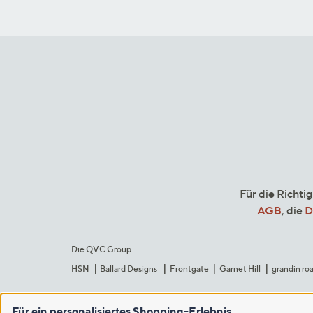
Für die Richti
AGB
, die
D
Die QVC Group
HSN
Ballard Designs
Frontgate
Garnet Hill
grandin ro
Für ein personalisiertes Shopping-Erlebnis