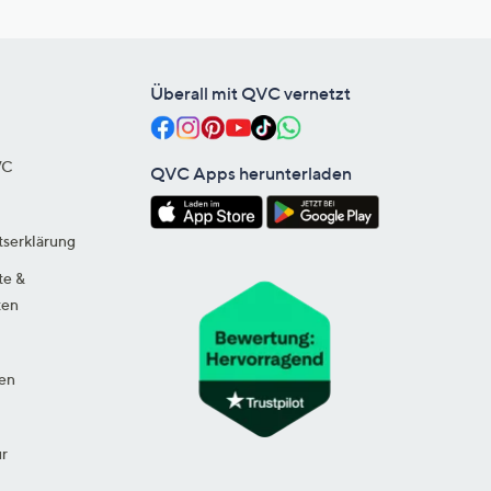
Überall mit QVC vernetzt
VC
QVC Apps herunterladen
tserklärung
te &
ten
en
ur