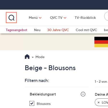
Zum
Hauptinhalt
springen
W
Menü
QVC TV
TV-Rückblick
su
W
d
Vo
Tagesangebot
Neu
30 Jahre QVC
Cool mit QVC
be
h
ve
QLINARISCH
Technik
si
v
Si
Mode
di
Pf
Beige - Blousons
n
o
Filtern nach:
u
1 - 2 von
n
Zur
u
Bekleidungsart
Deine 
Produktliste
o
springen
LOV
Blousons
w