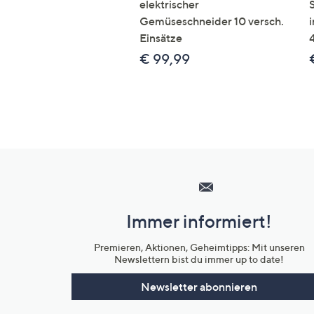
elektrischer
Gemüseschneider 10 versch.
Einsätze
€ 99,99
Hilfeseiten,
Service
und
Immer informiert!
Unternehmensinformationen
Premieren, Aktionen, Geheimtipps: Mit unseren
Newslettern bist du immer up to date!
Newsletter abonnieren