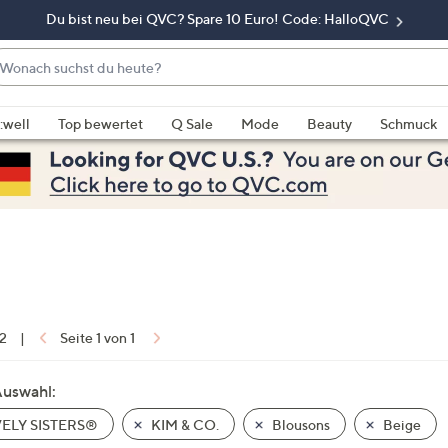
Du bist neu bei QVC? Spare 10 Euro! Code: HalloQVC
onach
chst
enn
u
rschläge
:well
Top bewertet
Q Sale
Mode
Beauty
Schmuck
eute?
rfügbar
nd,
erwenden
e
e
eiltasten
ach
ben
nd
 2
|
Seite 1 von 1
ach
nten
Auswahl:
der
ELY SISTERS®
KIM & CO.
Blousons
Beige
ischen