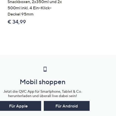
Snackboxen, 2x350ml und 2x
Lysin 575g für 25 Portio
500ml inkl. 4 Ein-Klick-
€ 49,99
Deckel 95mm
€ 86,94 /1 kg
€ 34,99
Mobil shoppen
Jetzt die QVC App für Smartphone, Tablet & Co.
herunterladen und überall live dabei sein!
Für Apple
Für Android