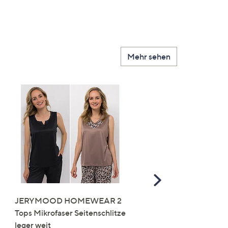
Mehr sehen
Scroll
Right
JERYMOOD HOMEWEAR 2
LITTLE ROSE 5 Maxislip
Tops Mikrofaser Seitenschlitze
Mikrofaser 3x Stickereide
leger weit
2x uni