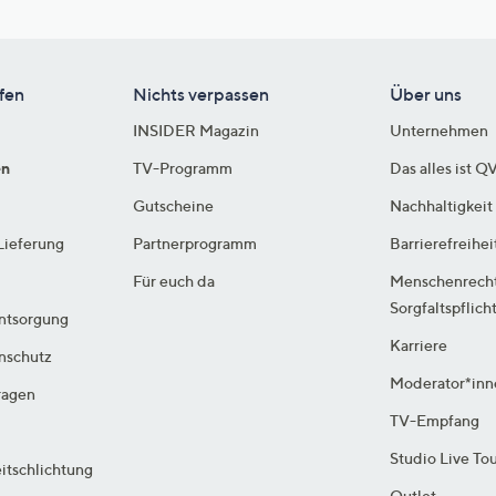
fen
Nichts verpassen
Über uns
INSIDER Magazin
Unternehmen
en
TV-Programm
Das alles ist Q
Gutscheine
Nachhaltigkeit
Lieferung
Partnerprogramm
Barrierefreihei
Für euch da
Menschenrech
Sorgfaltspflich
ntsorgung
Karriere
enschutz
Moderator*inn
ragen
TV-Empfang
Studio Live To
itschlichtung
Outlet