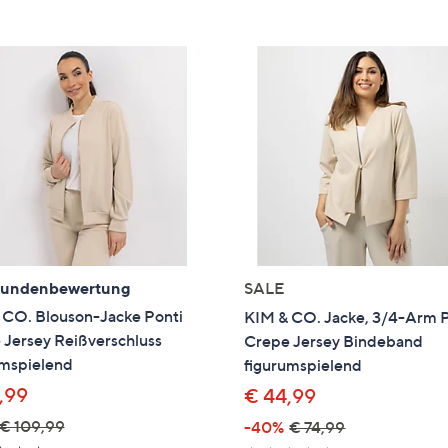
e
f
ouch-
eräten
ach
nks
zw.
chts,
m
ese
zuzeigen.
Kundenbewertung
SALE
 CO. Blouson-Jacke Ponti
KIM & CO. Jacke, 3/4-Arm 
 Jersey Reißverschluss
Crepe Jersey Bindeband
umspielend
figurumspielend
,99
€ 44,99
€ 109,99
-40%
€ 74,99