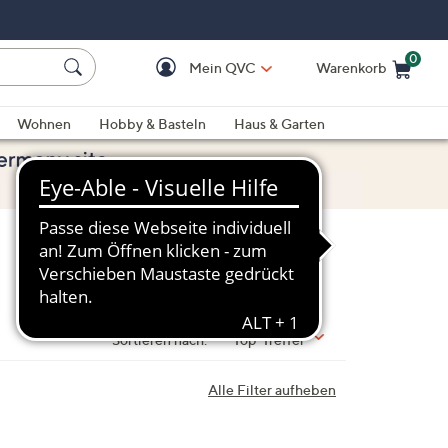
0
Mein QVC
Warenkorb
Einkaufswagen ist le
Wohnen
Hobby & Basteln
Haus & Garten
Sortieren nach:
Top-Treffer
Alle Filter aufheben