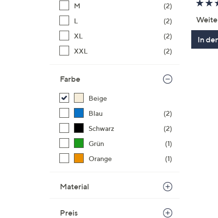
M
(2)
Weite
L
(2)
XL
(2)
In de
XXL
(2)
Farbe
Beige
Blau
(2)
Schwarz
(2)
Grün
(1)
Orange
(1)
Material
Preis