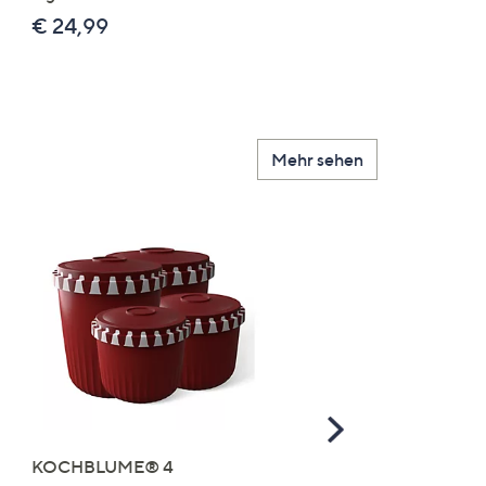
€ 24,99
€ 49,99
Mehr sehen
Scroll
Right
KOCHBLUME® 4
you:ly Pure Protein Limo