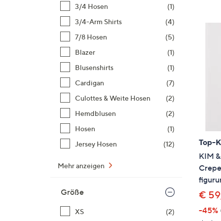
Si
3/4 Hosen
(1)
au
3/4-Arm Shirts
(4)
T
7/8 Hosen
(5)
G
n
Blazer
(1)
li
Blusenshirts
(1)
b
Cardigan
(7)
re
Culottes & Weite Hosen
(2)
u
di
Hemdblusen
(2)
an
Hosen
(1)
Top-
Jersey Hosen
(12)
KIM &
Mehr anzeigen
Crepe
figur
Größe
€ 59
-45%
XS
(2)