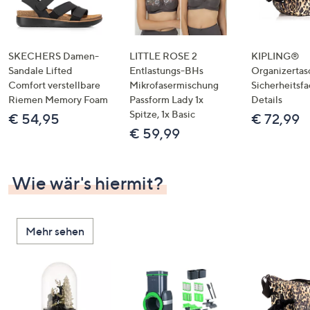
SKECHERS Damen-
LITTLE ROSE 2
KIPLING®
Sandale Lifted
Entlastungs-BHs
Organizertas
Comfort verstellbare
Mikrofasermischung
Sicherheitsf
Riemen Memory Foam
Passform Lady 1x
Details
Spitze, 1x Basic
€ 54,95
€ 72,99
€ 59,99
Wie wär's hiermit?
Mehr sehen