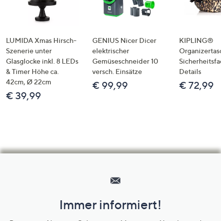
LUMIDA Xmas Hirsch-
GENIUS Nicer Dicer
KIPLING®
Szenerie unter
elektrischer
Organizertas
Glasglocke inkl. 8 LEDs
Gemüseschneider 10
Sicherheitsf
& Timer Höhe ca.
versch. Einsätze
Details
42cm, Ø 22cm
€ 99,99
€ 72,99
€ 39,99
Hilfeseiten,
Service
und
Immer informiert!
Unternehmensinformationen