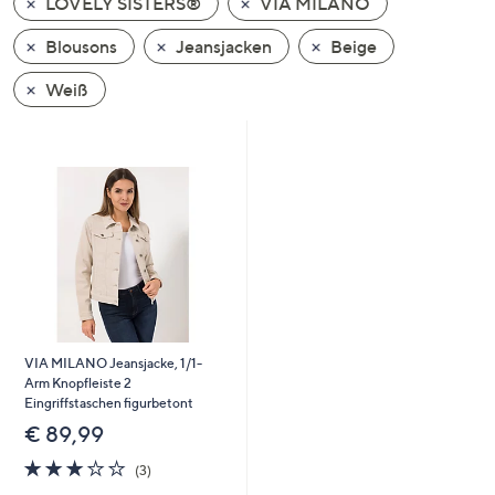
LOVELY SISTERS®
VIA MILANO
oder
wischen
Blousons
Jeansjacken
Beige
Sie
Weiß
auf
Touch-
Geräten
nach
links
bzw.
rechts,
um
diese
anzuzeigen.
VIA MILANO Jeansjacke, 1/1-
Arm Knopfleiste 2
Eingriffstaschen figurbetont
€ 89,99
3.0
3
(3)
von
Bewertungen