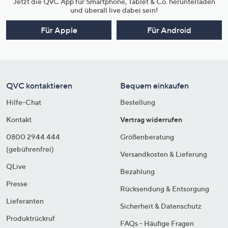
Jetzt die QVC App für Smartphone, Tablet & Co. herunterladen
und überall live dabei sein!
Für Apple
Für Android
QVC kontaktieren
Bequem einkaufen
Hilfe-Chat
Bestellung
Kontakt
Vertrag widerrufen
0800 2944 444
Größenberatung
(gebührenfrei)
Versandkosten & Lieferung
QLive
Bezahlung
Presse
Rücksendung & Entsorgung
Lieferanten
Sicherheit & Datenschutz
Produktrückruf
FAQs - Häufige Fragen