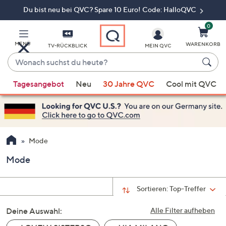
Du bist neu bei QVC? Spare 10 Euro! Code: HalloQVC
Zum
Hauptinhalt
springen
0
MENÜ
WARENKORB
TV-RÜCKBLICK
MEIN QVC
Wonach
suchst
Wenn
du
Tagesangebot
Neu
30 Jahre QVC
Cool mit QVC
Vorschläge
heute?
verfügbar
sind,
verwenden
Sie
Mode
die
Mode
Pfeiltasten
nach
oben
Sortieren:
Top-Treffer
und
Deine Auswahl:
nach
Alle Filter aufheben
unten