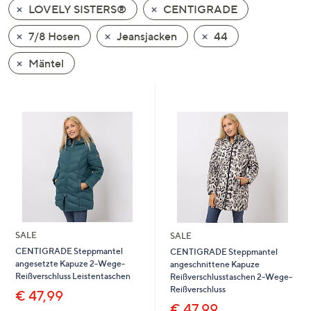
LOVELY SISTERS®
CENTIGRADE
oder
wischen
7/8 Hosen
Jeansjacken
44
Sie
auf
Mäntel
Touch-
Geräten
nach
links
bzw.
rechts,
um
diese
anzuzeigen.
SALE
SALE
CENTIGRADE Steppmantel
CENTIGRADE Steppmantel
angesetzte Kapuze 2-Wege-
angeschnittene Kapuze
Reißverschluss Leistentaschen
Reißverschlusstaschen 2-Wege-
Reißverschluss
€ 47,99
€ 47,99