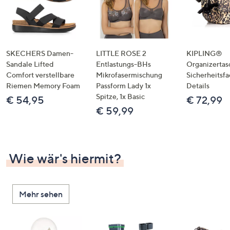
SKECHERS Damen-
LITTLE ROSE 2
KIPLING®
Sandale Lifted
Entlastungs-BHs
Organizertas
Comfort verstellbare
Mikrofasermischung
Sicherheitsf
Riemen Memory Foam
Passform Lady 1x
Details
Spitze, 1x Basic
€ 54,95
€ 72,99
€ 59,99
Wie wär's hiermit?
Mehr sehen