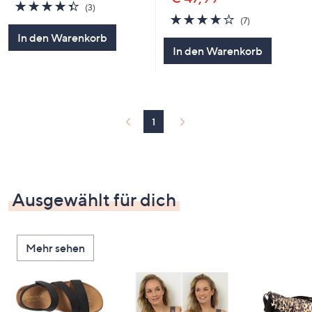
4.3
3
(3)
von
Bewertungen
4.1
7
(7)
5
von
Bewertungen
In den Warenkorb
5
In den Warenkorb
1
Ausgewählt für dich
Mehr sehen