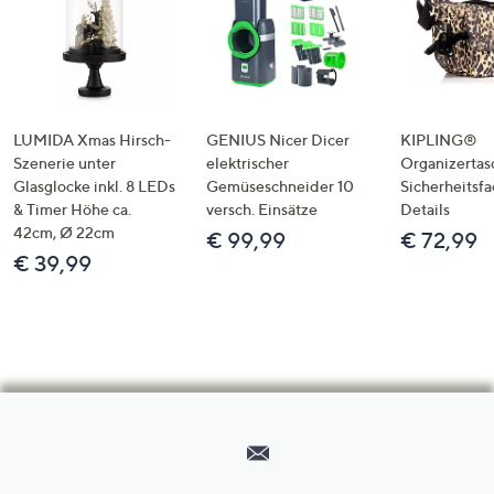
LUMIDA Xmas Hirsch-
GENIUS Nicer Dicer
KIPLING®
Szenerie unter
elektrischer
Organizertas
Glasglocke inkl. 8 LEDs
Gemüseschneider 10
Sicherheitsf
& Timer Höhe ca.
versch. Einsätze
Details
42cm, Ø 22cm
€ 99,99
€ 72,99
€ 39,99
Hilfeseiten,
Service
und