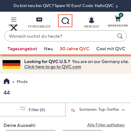
Du bist neu bei QVC? Spare 10 Euro! Code: HalloQVC
Zum
Hauptinhalt
springen
0
MENÜ
WARENKORB
TV-RÜCKBLICK
MEIN QVC
Wonach
suchst
Wenn
du
Tagesangebot
Neu
30 Jahre QVC
Cool mit QVC
Vorschläge
heute?
verfügbar
sind,
verwenden
Sie
Mode
die
44
Pfeiltasten
nach
oben
Sortieren:
Top-Treffer
Filter
(6)
und
nach
Deine Auswahl:
Alle Filter aufheben
unten