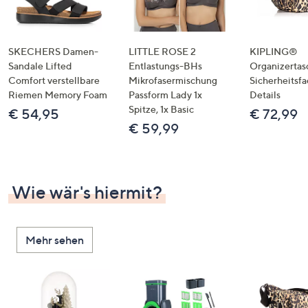
SKECHERS Damen-
LITTLE ROSE 2
KIPLING®
Sandale Lifted
Entlastungs-BHs
Organizertas
Comfort verstellbare
Mikrofasermischung
Sicherheitsf
Riemen Memory Foam
Passform Lady 1x
Details
Spitze, 1x Basic
€ 54,95
€ 72,99
€ 59,99
Wie wär's hiermit?
Mehr sehen