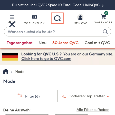
Du bist neu bei QVC? Spare 10 Euro! Code: HalloQVC
Zum
Hauptinhalt
springen
0
MENÜ
WARENKORB
TV-RÜCKBLICK
MEIN QVC
Wonach
suchst
Wenn
du
Tagesangebot
Neu
30 Jahre QVC
Cool mit QVC
Vorschläge
heute?
verfügbar
sind,
verwenden
Sie
Mode
die
Mode
Pfeiltasten
nach
oben
Sortieren:
Top-Treffer
Filter
(6)
und
nach
Deine Auswahl:
Alle Filter aufheben
unten