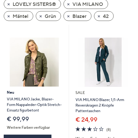
LOVELY SISTERS®
VIA MILANO
oder
wischen
Mäntel
Grün
Blazer
42
Sie
auf
Touch-
Geräten
nach
links
bzw.
rechts,
um
diese
Neu
SALE
anzuzeigen.
VIA MILANO Jacke, Blazer-
VIA MILANO Blazer, 1/1-Arm
Form Nappaleder-Optik Stretch-
Reverskragen 2 Knöpfe
Einsatz figurbetont
Pattentaschen
€ 99,99
€ 24,99
Weitere Farben verfügbar
3.1
8
(8)
von
Bewertungen