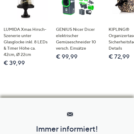
LUMIDA Xmas Hirsch-
GENIUS Nicer Dicer
KIPLING®
Szenerie unter
elektrischer
Organizertas
Glasglocke inkl. 8 LEDs
Gemüseschneider 10
Sicherheitsf
& Timer Höhe ca.
versch. Einsätze
Details
42cm, Ø 22cm
€ 99,99
€ 72,99
€ 39,99
Hilfeseiten,
Service
und
Immer informiert!
Unternehmensinformationen