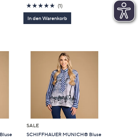
5.0
1
(1)
en
von
Bewertungen
In den Warenkorb
5
SALE
Bluse
SCHIFFHAUER MUNICH® Bluse