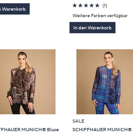
von
Bewertungen
5.0
1
(1)
n Warenkorb
5
von
Bewertung
Weitere Farben verfügbar
5
In den Warenkorb
SALE
FFHAUER MUNICH® Bluse
SCHIFFHAUER MUNICH® 