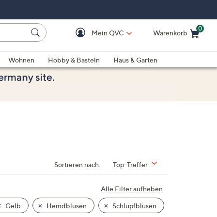
0
Mein QVC
Warenkorb
Einkaufswagen ist le
Wohnen
Hobby & Basteln
Haus & Garten
Sortieren nach:
Top-Treffer
Alle Filter aufheben
Gelb
Hemdblusen
Schlupfblusen