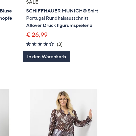
SALE
Bluse
SCHIFFHAUER MUNICH® Shirt
nöpfe
Portugal Rundhalsausschnitt
Allover Druck figurumspielend
€ 26,99
4.3
3
(3)
en
von
Bewertungen
In den Warenkorb
5