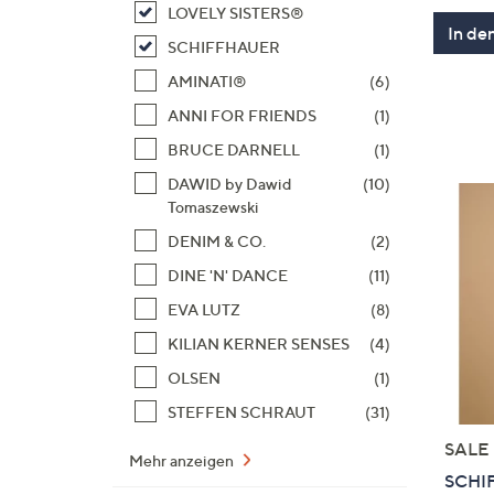
LOVELY SISTERS®
In de
SCHIFFHAUER
AMINATI®
(6)
ANNI FOR FRIENDS
(1)
BRUCE DARNELL
(1)
DAWID by Dawid
(10)
Tomaszewski
DENIM & CO.
(2)
DINE 'N' DANCE
(11)
EVA LUTZ
(8)
KILIAN KERNER SENSES
(4)
OLSEN
(1)
STEFFEN SCHRAUT
(31)
SALE
Mehr anzeigen
SCHI