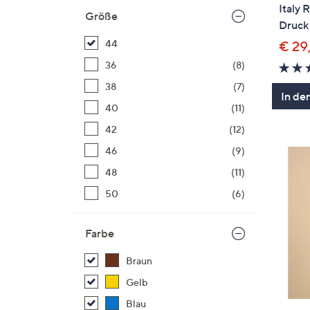
Italy 
Größe
Druck
44
€ 29
36
(8)
38
(7)
In de
40
(11)
42
(12)
46
(9)
48
(11)
50
(6)
Farbe
Braun
Gelb
Blau