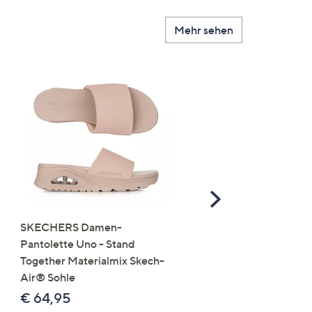
Mehr sehen
Scroll
Right
SKECHERS Damen-
JERYMOOD HOMEWEA
Pantolette Uno - Stand
Tops Mikrofaser Seitensc
Together Materialmix Skech-
leger weit
Air® Sohle
€ 24,99
€ 64,95