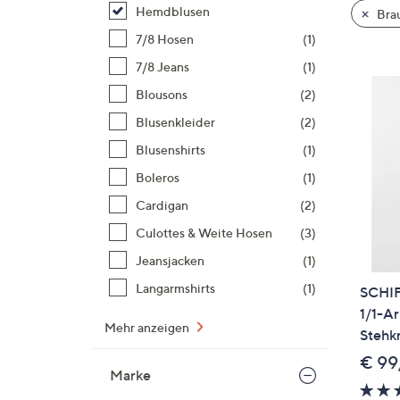
Si
Hemdblusen
Bra
au
7/8 Hosen
(1)
T
7/8 Jeans
(1)
G
n
Blousons
(2)
li
Blusenkleider
(2)
b
Blusenshirts
(1)
re
Boleros
(1)
u
di
Cardigan
(2)
an
Culottes & Weite Hosen
(3)
Jeansjacken
(1)
Langarmshirts
(1)
SCHI
1/1-A
Mehr anzeigen
Stehk
€ 99
Marke