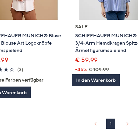
SALE
FFHAUER MUNICH® Bluse
SCHIFFHAUER MUNICH® 
 Blouse Art Logoknöpfe
3/4-Arm Hemdkragen Spitz
umspielend
Ärmel figurumspielend
,99
€ 59,99
4.0
3
(3)
-45%
€ 109,99
von
Bewertungen
re Farben verfügbar
In den Warenkorb
5
n Warenkorb
1