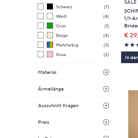
SALE
Schwarz
(7)
SCHI
Weiß
(4)
1/1-A
Binden
Grün
(1)
€ 29
Beige
(4)
Mehrfarbig
(3)
Rosa
(2)
In de
Material
Ärmellänge
Ausschnitt Kragen
Preis