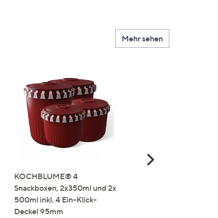
Mehr sehen
Scroll
Right
KOCHBLUME® 4
you:ly Pure Protein Limo
Snackboxen, 2x350ml und 2x
Lysin 575g für 25 Portio
500ml inkl. 4 Ein-Klick-
€ 49,99
Deckel 95mm