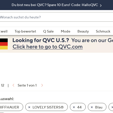
Du bist neu bei QVC? Spare 10 Euro! Code: HalloQVC
onach
chst
enn
u
rschläge
:well
Top bewertet
Q Sale
Mode
Beauty
Schmuck
eute?
rfügbar
nd,
erwenden
e
e
eiltasten
ach
ben
nd
n 12
|
Seite 1 von 1
ach
nten
Auswahl:
der
IFFHAUER
LOVELY SISTERS®
44
Blau
ischen