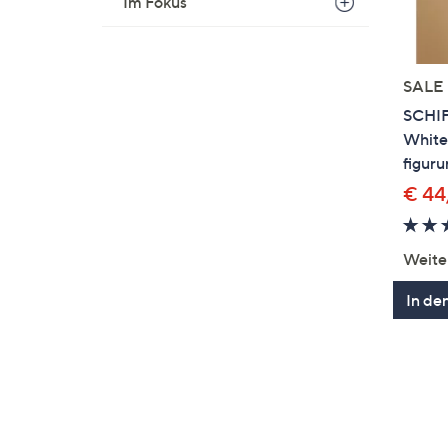
Im Fokus
SALE
SCHI
White
figur
€ 44
Weite
In de