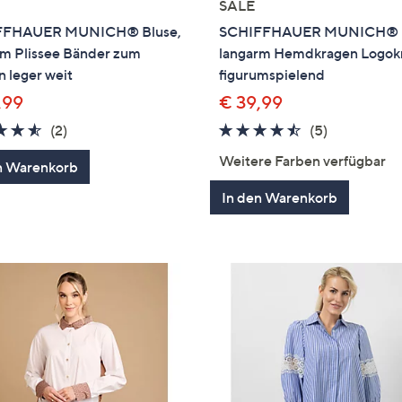
SALE
FFHAUER MUNICH® Bluse,
SCHIFFHAUER MUNICH® 
rm Plissee Bänder zum
langarm Hemdkragen Logok
 leger weit
figurumspielend
,99
€ 39,99
4.5
2
4.4
5
(2)
(5)
von
Bewertungen
von
Bewertung
Weitere Farben verfügbar
n Warenkorb
5
5
In den Warenkorb