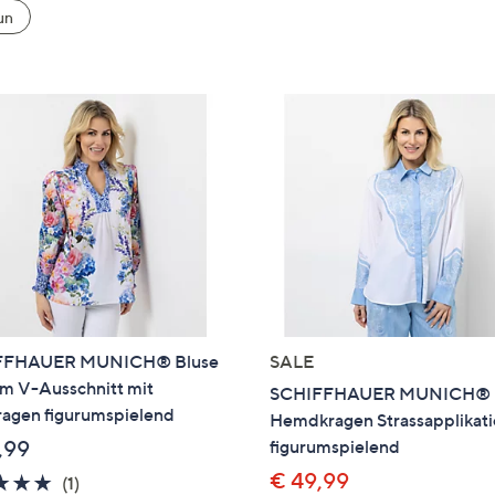
e
un
f
ouch-
eräten
ach
nks
zw.
chts,
m
ese
zuzeigen.
FFHAUER MUNICH® Bluse
SALE
rm V-Ausschnitt mit
SCHIFFHAUER MUNICH® 
ragen figurumspielend
Hemdkragen Strassapplikat
,99
figurumspielend
€ 49,99
5.0
1
(1)