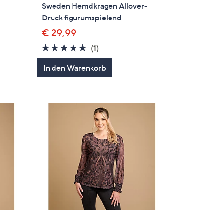
Sweden Hemdkragen Allover-
Druck figurumspielend
€ 29,99
5.0
1
(1)
en
von
Bewertungen
In den Warenkorb
5