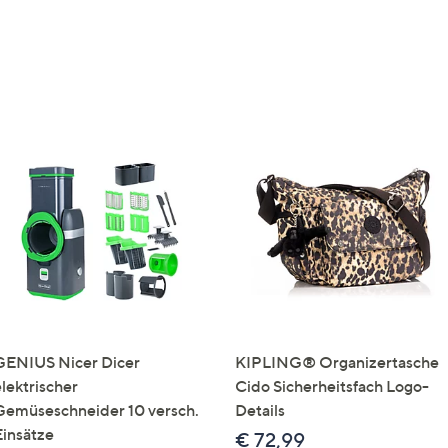
GENIUS Nicer Dicer
KIPLING® Organizertasche
elektrischer
Cido Sicherheitsfach Logo-
Gemüseschneider 10 versch.
Details
Einsätze
€ 72,99