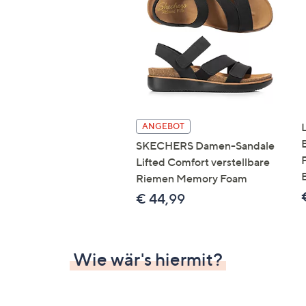
Si
au
T
G
n
li
b
re
ANGEBOT
u
SKECHERS Damen-Sandale
di
Lifted Comfort verstellbare
an
Riemen Memory Foam
€ 44,99
Wie wär's hiermit?