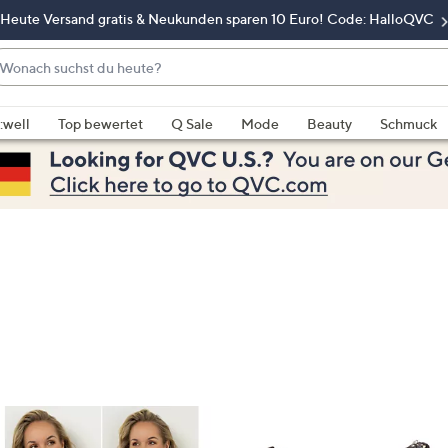
Heute Versand gratis & Neukunden sparen 10 Euro! Code: HalloQVC
onach
chst
enn
u
rschläge
:well
Top bewertet
Q Sale
Mode
Beauty
Schmuck
eute?
rfügbar
nd,
erwenden
e
e
eiltasten
ach
ben
nd
ach
nten
der
ischen