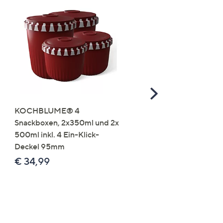
Scroll
Right
KOCHBLUME® 4
you:ly Pure Protein Limo
Snackboxen, 2x350ml und 2x
Lysin 575g für 25 Portio
500ml inkl. 4 Ein-Klick-
€ 49,99
Deckel 95mm
€ 86,94 /1 kg
€ 34,99