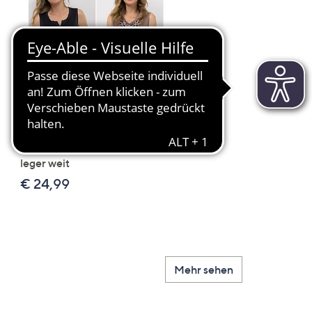
Scroll
Right
JERYMOOD HOMEWEAR 2
LITTLE ROSE 5 Maxislip
Tops Mikrofaser Seitenschlitze
Mikrofaser 3x Stickereide
leger weit
2x uni
€ 24,99
€ 49,99
Mehr sehen