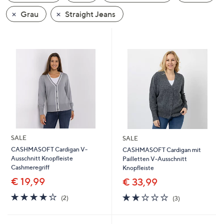
oder
Grau
Straight Jeans
wischen
Sie
auf
Touch-
Geräten
nach
links
bzw.
rechts,
um
SALE
SALE
diese
CASHMASOFT Cardigan V-
CASHMASOFT Cardigan mit
anzuzeigen.
Ausschnitt Knopfleiste
Pailletten V-Ausschnitt
Cashmeregriff
Knopfleiste
€ 19,99
€ 33,99
4.0
2
2.0
3
(2)
(3)
von
Bewertungen
von
Bewertungen
5
5