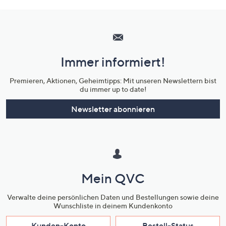
Hilfeseiten,
Service
und
Immer informiert!
Unternehmensinformationen
Premieren, Aktionen, Geheimtipps: Mit unseren Newslettern bist
du immer up to date!
Newsletter abonnieren
Mein QVC
Verwalte deine persönlichen Daten und Bestellungen sowie deine
Wunschliste in deinem Kundenkonto
Kunden-Konto
Bestell-Status