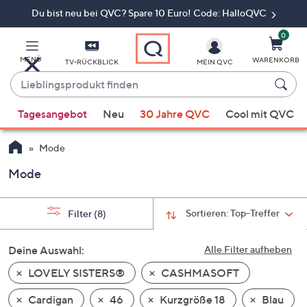
Du bist neu bei QVC? Spare 10 Euro! Code: HalloQVC
Zum
Hauptinhalt
springen
0
MENÜ
WARENKORB
TV-RÜCKBLICK
MEIN QVC
Lieblingsprodukt
finden
Wenn
Tagesangebot
Neu
30 Jahre QVC
Cool mit QVC
Vorschläge
verfügbar
Mode
sind,
verwenden
Mode
Sie
die
Sortieren:
Top-Treffer
Filter
(8)
Pfeiltasten
nach
Deine Auswahl:
Alle Filter aufheben
oben
und
LOVELY SISTERS®
CASHMASOFT
nach
Cardigan
46
Kurzgröße 18
Blau
unten