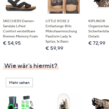
SKECHERS Damen-
LITTLE ROSE 2
KIPLING®
Sandale Lifted
Entlastungs-BHs
Organizertas
Comfort verstellbare
Mikrofasermischung
Sicherheitsf
Riemen Memory Foam
Passform Lady 1x
Details
Spitze, 1x Basic
€ 54,95
€ 72,99
€ 59,99
Wie wär's hiermit?
Mehr sehen