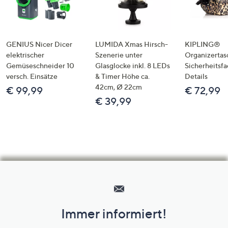
GENIUS Nicer Dicer
LUMIDA Xmas Hirsch-
KIPLING®
elektrischer
Szenerie unter
Organizertas
Gemüseschneider 10
Glasglocke inkl. 8 LEDs
Sicherheitsf
versch. Einsätze
& Timer Höhe ca.
Details
42cm, Ø 22cm
€ 99,99
€ 72,99
€ 39,99
Hilfeseiten,
Service
und
Immer informiert!
Unternehmensinformationen