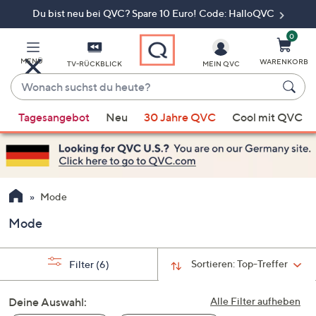
Du bist neu bei QVC? Spare 10 Euro! Code: HalloQVC
Zum
Hauptinhalt
springen
0
MENÜ
WARENKORB
TV-RÜCKBLICK
MEIN QVC
Wonach
suchst
Wenn
du
Tagesangebot
Neu
30 Jahre QVC
Cool mit QVC
Vorschläge
heute?
verfügbar
sind,
verwenden
Sie
Mode
die
Mode
Pfeiltasten
nach
oben
Sortieren:
Top-Treffer
Filter
(6)
und
nach
Deine Auswahl:
Alle Filter aufheben
unten