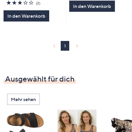
3.0
2
(2)
In den Warenkorb
von
Bewertungen
5
In den Warenkorb
1
Ausgewählt für dich
Mehr sehen