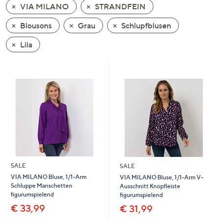
VIA MILANO
STRANDFEIN
oder
wischen
Blousons
Grau
Schlupfblusen
Sie
auf
Lila
Touch-
Geräten
nach
links
bzw.
rechts,
um
diese
anzuzeigen.
SALE
SALE
VIA MILANO Bluse, 1/1-Arm
VIA MILANO Bluse, 1/1-Arm V-
Schluppe Manschetten
Ausschnitt Knopfleiste
figurumspielend
figurumspielend
€ 33,99
€ 31,99