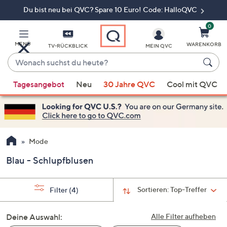
Du bist neu bei QVC? Spare 10 Euro! Code: HalloQVC
Zum
Hauptinhalt
springen
0
MENÜ
WARENKORB
TV-RÜCKBLICK
MEIN QVC
Wonach
suchst
Wenn
du
Tagesangebot
Neu
30 Jahre QVC
Cool mit QVC
Vorschläge
heute?
verfügbar
sind,
verwenden
Sie
Mode
die
Blau - Schlupfblusen
Pfeiltasten
nach
oben
Sortieren:
Top-Treffer
Filter
(4)
und
nach
Deine Auswahl:
Alle Filter aufheben
unten