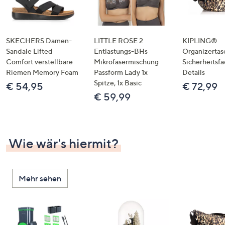
SKECHERS Damen-
LITTLE ROSE 2
KIPLING®
Sandale Lifted
Entlastungs-BHs
Organizertas
Comfort verstellbare
Mikrofasermischung
Sicherheitsf
Riemen Memory Foam
Passform Lady 1x
Details
Spitze, 1x Basic
€ 54,95
€ 72,99
€ 59,99
Wie wär's hiermit?
Mehr sehen