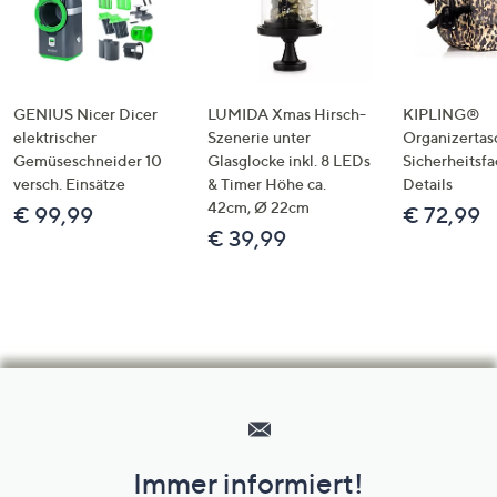
GENIUS Nicer Dicer
LUMIDA Xmas Hirsch-
KIPLING®
elektrischer
Szenerie unter
Organizertas
Gemüseschneider 10
Glasglocke inkl. 8 LEDs
Sicherheitsf
versch. Einsätze
& Timer Höhe ca.
Details
42cm, Ø 22cm
€ 99,99
€ 72,99
€ 39,99
Hilfeseiten,
Service
und
Immer informiert!
Unternehmensinformationen