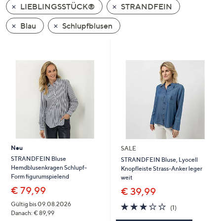
LIEBLINGSSTÜCK®
STRANDFEIN
oder
wischen
Blau
Schlupfblusen
Sie
auf
Touch-
Geräten
nach
links
bzw.
rechts,
um
diese
Neu
SALE
anzuzeigen.
STRANDFEIN Bluse
STRANDFEIN Bluse, Lyocell
Hemdblusenkragen Schlupf-
Knopfleiste Strass-Anker leger
Form figurumspielend
weit
€ 79,99
€ 39,99
Gültig bis 09.08.2026
3.0
1
(1)
Danach: € 89,99
von
Bewertungen