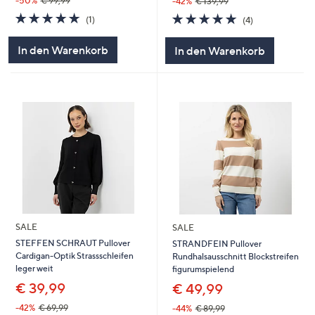
-50%
€ 99,99
-42%
€ 139,99
5.0
1
5.0
4
(1)
(4)
von
Bewertungen
von
Bewertungen
5
5
In den Warenkorb
In den Warenkorb
SALE
SALE
STEFFEN SCHRAUT Pullover
STRANDFEIN Pullover
Cardigan-Optik Strassschleifen
Rundhalsausschnitt Blockstreifen
leger weit
figurumspielend
€ 39,99
€ 49,99
-42%
€ 69,99
-44%
€ 89,99