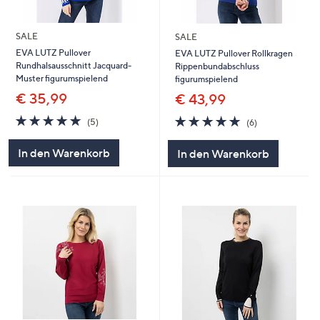
SALE
SALE
EVA LUTZ Pullover
EVA LUTZ Pullover Rollkragen
Rundhalsausschnitt Jacquard-
Rippenbundabschluss
Muster figurumspielend
figurumspielend
€ 35,99
€ 43,99
5.0
5
5.0
6
(5)
(6)
von
Bewertungen
von
Bewertungen
5
5
In den Warenkorb
In den Warenkorb