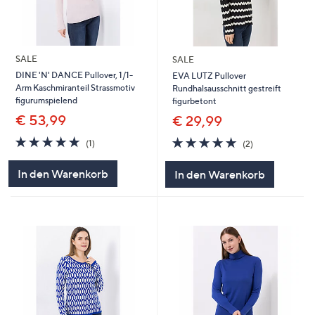
SALE
SALE
DINE 'N' DANCE Pullover, 1/1-
EVA LUTZ Pullover
Arm Kaschmiranteil Strassmotiv
Rundhalsausschnitt gestreift
figurumspielend
figurbetont
€ 53,99
€ 29,99
5.0
1
5.0
2
(1)
(2)
von
Bewertungen
von
Bewertungen
5
5
In den Warenkorb
In den Warenkorb