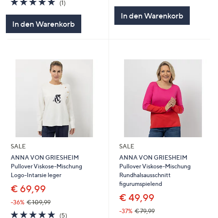
von
Bewertungen
(1)
von
Bewertungen
5
In den Warenkorb
5
In den Warenkorb
SALE
SALE
ANNA VON GRIESHEIM
ANNA VON GRIESHEIM
Pullover Viskose-Mischung
Pullover Viskose-Mischung
Logo-Intarsie leger
Rundhalsausschnitt
figurumspielend
€ 69,99
€ 49,99
-36%
€ 109,99
-37%
€ 79,99
5.0
5
(5)