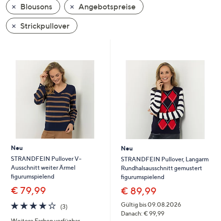
Blousons
Angebotspreise
oder
wischen
Strickpullover
Sie
auf
Touch-
Geräten
nach
links
bzw.
rechts,
um
diese
Neu
Neu
anzuzeigen.
STRANDFEIN Pullover V-
STRANDFEIN Pullover, Langarm
Ausschnitt weiter Ärmel
Rundhalsausschnitt gemustert
figurumspielend
figurumspielend
€ 79,99
€ 89,99
4.0
3
Gültig bis 09.08.2026
(3)
von
Bewertungen
Danach: € 99,99
Weitere Farben verfügbar