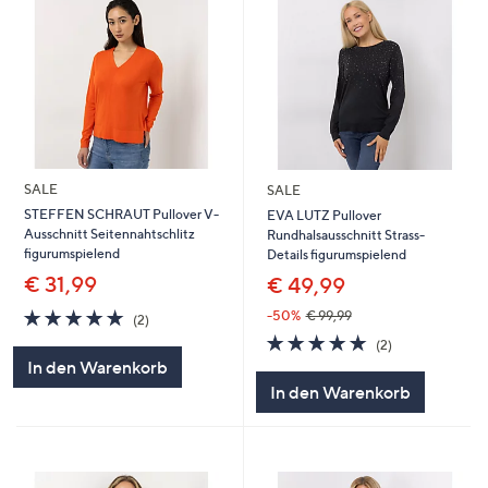
SALE
SALE
STEFFEN SCHRAUT Pullover V-
EVA LUTZ Pullover
Ausschnitt Seitennahtschlitz
Rundhalsausschnitt Strass-
figurumspielend
Details figurumspielend
€ 31,99
€ 49,99
5.0
2
-50%
€ 99,99
(2)
von
Bewertungen
5.0
2
(2)
5
von
Bewertungen
In den Warenkorb
5
In den Warenkorb