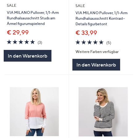
SALE
SALE
VIA MILANO Pullover, 1/1-Arm
VIA MILANO Pullover, 1/1-Arm
Rundhalsausschnitt Studs am
Rundhalsausschnitt Kontrast-
Ärmel figurumspielend
Details figurbetont
€ 29,99
€ 33,99
5.0
3
5.0
5
(3)
(5)
von
Bewertungen
von
Bewertungen
Weitere Farben verfügbar
5
5
In den Warenkorb
In den Warenkorb