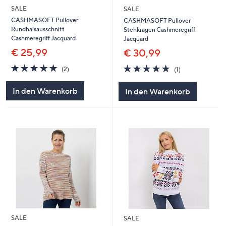
SALE
SALE
CASHMASOFT Pullover
CASHMASOFT Pullover
Rundhalsausschnitt
Stehkragen Cashmeregriff
Cashmeregriff Jacquard
Jacquard
€ 25,99
€ 30,99
5.0
2
5.0
1
(2)
(1)
von
Bewertungen
von
Bewertungen
5
5
In den Warenkorb
In den Warenkorb
SALE
SALE