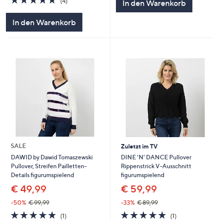
(4)
In den Warenkorb
von
Bewertungen
5
In den Warenkorb
SALE
Zuletzt im TV
DINE 'N' DANCE Pullover
DAWID by Dawid Tomaszewski
Rippenstrick V-Ausschnitt
Pullover, Streifen Pailletten-
figurumspielend
Details figurumspielend
€ 59,99
€ 49,99
-33%
€ 89,99
-50%
€ 99,99
5.0
1
5.0
1
(1)
(1)