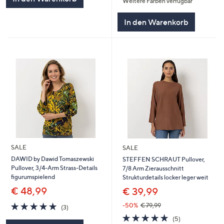
Weitere Farben verfügbar
5
In den Warenkorb
SALE
SALE
DAWID by Dawid Tomaszewski
STEFFEN SCHRAUT Pullover,
Pullover, 3/4-Arm Strass-Details
7/8 Arm Zierausschnitt
figurumspielend
Strukturdetails locker leger weit
€ 48,99
€ 39,99
5.0
3
-50%
€ 79,99
(3)
von
Bewertungen
5.0
5
(5)
5