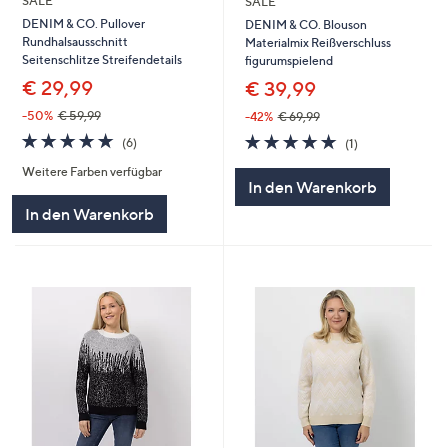
SALE
SALE
DENIM & CO. Pullover
DENIM & CO. Blouson
Rundhalsausschnitt
Materialmix Reißverschluss
Seitenschlitze Streifendetails
figurumspielend
€ 29,99
€ 39,99
-50%
€ 59,99
-42%
€ 69,99
5.0
6
5.0
1
(6)
(1)
von
Bewertungen
von
Bewertungen
Weitere Farben verfügbar
5
5
In den Warenkorb
In den Warenkorb