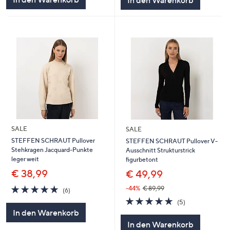
SALE
SALE
STEFFEN SCHRAUT Pullover
STEFFEN SCHRAUT Pullover V-
Stehkragen Jacquard-Punkte
Ausschnitt Strukturstrick
leger weit
figurbetont
€ 38,99
€ 49,99
5.0
6
-44%
€ 89,99
(6)
von
Bewertungen
5.0
5
(5)
5
von
Bewertungen
In den Warenkorb
5
In den Warenkorb