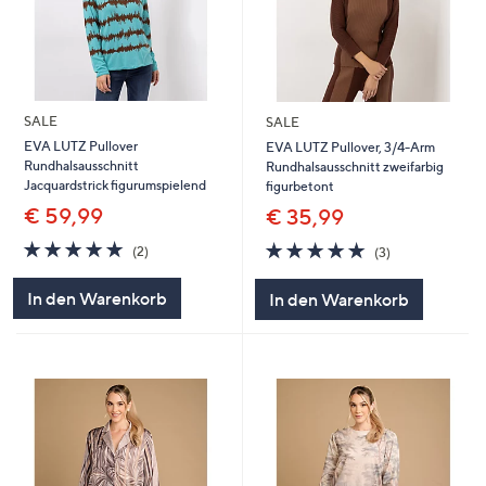
SALE
SALE
EVA LUTZ Pullover
EVA LUTZ Pullover, 3/4-Arm
Rundhalsausschnitt
Rundhalsausschnitt zweifarbig
Jacquardstrick figurumspielend
figurbetont
€ 59,99
€ 35,99
5.0
2
5.0
3
(2)
(3)
von
Bewertungen
von
Bewertungen
5
5
In den Warenkorb
In den Warenkorb