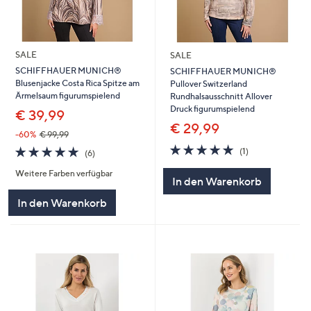
SALE
SALE
SCHIFFHAUER MUNICH®
SCHIFFHAUER MUNICH®
Blusenjacke Costa Rica Spitze am
Pullover Switzerland
Ärmelsaum figurumspielend
Rundhalsausschnitt Allover
Druck figurumspielend
€ 39,99
€ 29,99
-60%
€ 99,99
5.0
1
5.0
6
(1)
(6)
von
Bewertungen
von
Bewertungen
5
Weitere Farben verfügbar
5
In den Warenkorb
In den Warenkorb