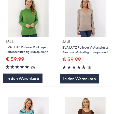
SALE
SALE
EVA LUTZ Pullover Rollkragen
EVA LUTZ Pullover V-Ausschnitt
Seitenschlitze figurumspielend
Kaschmir-Anteil figurumspielend
€ 59,99
€ 59,99
5.0
3
5.0
1
(3)
(1)
von
Bewertungen
von
Bewertungen
5
5
In den Warenkorb
In den Warenkorb