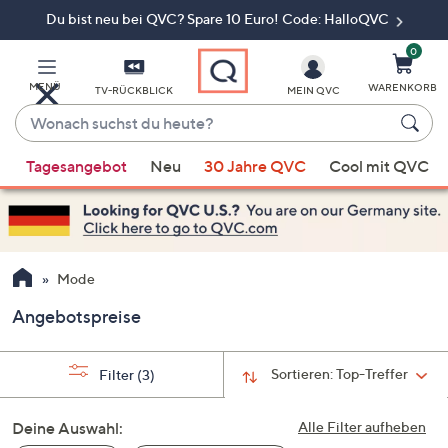
Du bist neu bei QVC? Spare 10 Euro! Code: HalloQVC
Zum
Hauptinhalt
springen
0
MENÜ
WARENKORB
TV-RÜCKBLICK
MEIN QVC
Wonach
suchst
Wenn
du
Tagesangebot
Neu
30 Jahre QVC
Cool mit QVC
Vorschläge
heute?
verfügbar
sind,
verwenden
Sie
Mode
die
Angebotspreise
Pfeiltasten
nach
oben
Sortieren:
Top-Treffer
Filter
(3)
und
nach
Deine Auswahl:
Alle Filter aufheben
unten