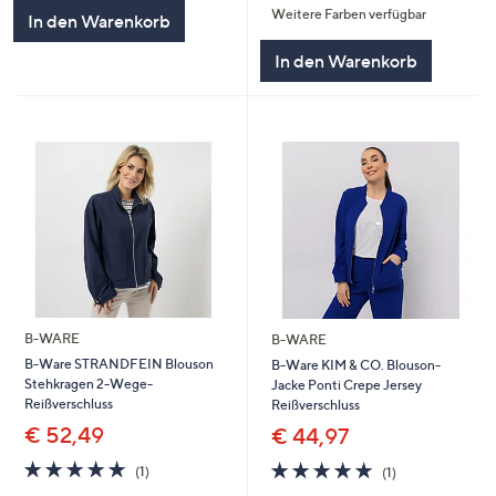
Weitere Farben verfügbar
5
In den Warenkorb
In den Warenkorb
B-WARE
B-WARE
B-Ware STRANDFEIN Blouson
B-Ware KIM & CO. Blouson-
Stehkragen 2-Wege-
Jacke Ponti Crepe Jersey
Reißverschluss
Reißverschluss
€ 52,49
€ 44,97
5.0
1
5.0
1
(1)
(1)
von
Bewertungen
von
Bewertungen