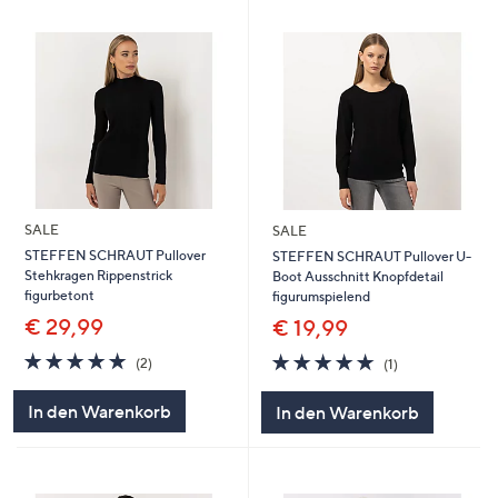
SALE
SALE
STEFFEN SCHRAUT Pullover
STEFFEN SCHRAUT Pullover U-
Stehkragen Rippenstrick
Boot Ausschnitt Knopfdetail
figurbetont
figurumspielend
€ 29,99
€ 19,99
5.0
2
5.0
1
(2)
(1)
von
Bewertungen
von
Bewertungen
5
5
In den Warenkorb
In den Warenkorb