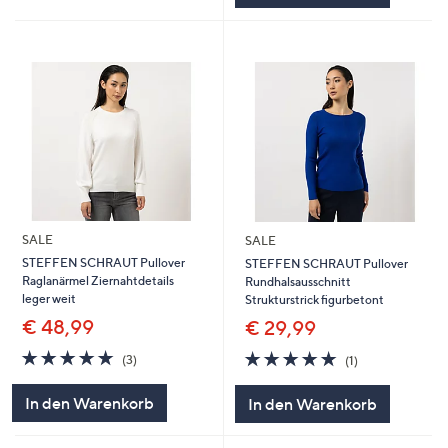
SALE
SALE
STEFFEN SCHRAUT Pullover
STEFFEN SCHRAUT Pullover
Raglanärmel Ziernahtdetails
Rundhalsausschnitt
leger weit
Strukturstrick figurbetont
€ 48,99
€ 29,99
5.0
3
5.0
1
(3)
(1)
von
Bewertungen
von
Bewertungen
5
5
In den Warenkorb
In den Warenkorb