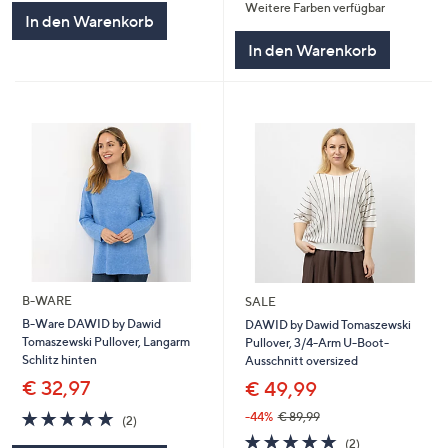
Weitere Farben verfügbar
5
5
In den Warenkorb
In den Warenkorb
B-WARE
SALE
B-Ware DAWID by Dawid
DAWID by Dawid Tomaszewski
Tomaszewski Pullover, Langarm
Pullover, 3/4-Arm U-Boot-
Schlitz hinten
Ausschnitt oversized
€ 32,97
€ 49,99
5.0
2
-44%
€ 89,99
(2)
von
Bewertungen
5.0
2
(2)