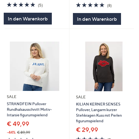
5.0
5
5.0
8
(5)
(8)
von
Bewertungen
von
Bewertungen
5
5
In den Warenkorb
In den Warenkorb
SALE
SALE
STRANDFEIN Pullover
KILIAN KERNER SENSES
Rundhalsausschnitt Motiv-
Pullover, Langarm kurzer
Intarsie figurumspielend
Stehkragen Kuss mit Perlen
figurumspielend
€ 49,99
€ 29,99
-44%
€ 89,99
5.0
7
5.0
1