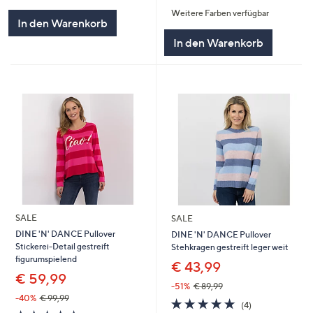
von
Bewertungen
von
Bewertungen
Weitere Farben verfügbar
5
5
In den Warenkorb
In den Warenkorb
SALE
SALE
DINE 'N' DANCE Pullover
DINE 'N' DANCE Pullover
Stickerei-Detail gestreift
Stehkragen gestreift leger weit
figurumspielend
€ 43,99
€ 59,99
-51%
€ 89,99
-40%
€ 99,99
5.0
4
(4)
5.0
1