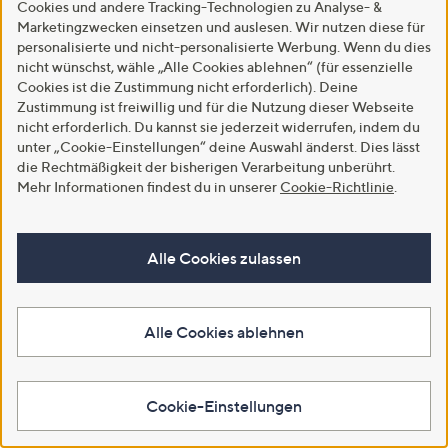
Cookies und andere Tracking-Technologien zu Analyse- &
Cashmeregriff Allover-Blumen-
Allover-Druck
Marketingzwecken einsetzen und auslesen. Wir nutzen diese für
Druck
€ 23,99
personalisierte und nicht-personalisierte Werbung. Wenn du dies
€ 28,99
nicht wünschst, wähle „Alle Cookies ablehnen“ (für essenzielle
5.0
1
(1)
5.0
1
von
Bewertungen
Cookies ist die Zustimmung nicht erforderlich). Deine
(1)
von
Bewertungen
5
Zustimmung ist freiwillig und für die Nutzung dieser Webseite
In den Warenkorb
5
nicht erforderlich. Du kannst sie jederzeit widerrufen, indem du
In den Warenkorb
unter „Cookie-Einstellungen“ deine Auswahl änderst. Dies lässt
die Rechtmäßigkeit der bisherigen Verarbeitung unberührt.
Mehr Informationen findest du in unserer
Cookie-Richtlinie
.
Alle Cookies zulassen
Alle Cookies ablehnen
SALE
SALE
Cookie-Einstellungen
CASHMASOFT Pullover
CASHMASOFT Pullover
Rundhalsausschnitt
Rundhalsausschnitt
Cashmeregriff Herz-Jacquard
Cashmeregriff Allover-Druck