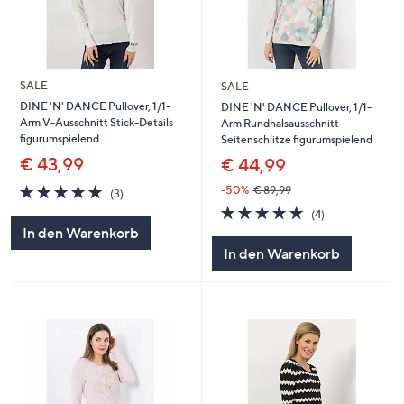
SALE
SALE
DINE 'N' DANCE Pullover, 1/1-
DINE 'N' DANCE Pullover, 1/1-
Arm V-Ausschnitt Stick-Details
Arm Rundhalsausschnitt
figurumspielend
Seitenschlitze figurumspielend
€ 43,99
€ 44,99
5.0
3
-50%
€ 89,99
(3)
von
Bewertungen
5.0
4
(4)
5
von
Bewertungen
In den Warenkorb
5
In den Warenkorb