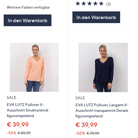
von
Bewertungen
5.0
3
(3)
Weitere Farben verfügbar
5
von
Bewertungen
5
In den Warenkorb
In den Warenkorb
SALE
SALE
EVA LUTZ Pullover V-
EVA LUTZ Pullover, Langarm V-
Ausschnitt Strukturstrick
Ausschnitt transparente Details
figurumspielend
figurumspielend
€ 39,99
€ 39,99
-55%
€ 89,99
-50%
€ 79,99