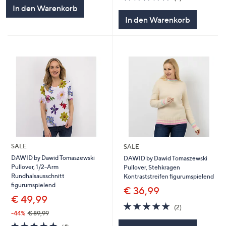
5
von
Bewertungen
In den Warenkorb
5
In den Warenkorb
SALE
SALE
DAWID by Dawid Tomaszewski
DAWID by Dawid Tomaszewski
Pullover, 1/2-Arm
Pullover, Stehkragen
Rundhalsausschnitt
Kontraststreifen figurumspielend
figurumspielend
€ 36,99
€ 49,99
5.0
2
(2)
von
Bewertungen
-44%
€ 89,99
5
5.0
4