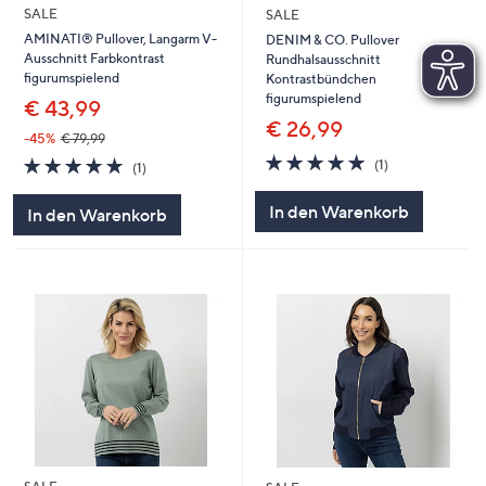
SALE
SALE
AMINATI® Pullover, Langarm V-
DENIM & CO. Pullover
Ausschnitt Farbkontrast
Rundhalsausschnitt
figurumspielend
Kontrastbündchen
figurumspielend
€ 43,99
€ 26,99
-45%
€ 79,99
5.0
1
5.0
1
(1)
(1)
von
Bewertungen
von
Bewertungen
5
5
In den Warenkorb
In den Warenkorb