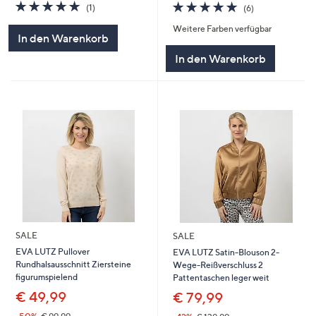
5.0
1
5.0
6
(1)
(6)
von
Bewertungen
von
Bewertungen
Weitere Farben verfügbar
5
5
In den Warenkorb
In den Warenkorb
SALE
SALE
EVA LUTZ Pullover
EVA LUTZ Satin-Blouson 2-
Rundhalsausschnitt Ziersteine
Wege-Reißverschluss 2
figurumspielend
Pattentaschen leger weit
€ 49,99
€ 79,99