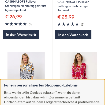
CASHMASOFT Pullover
CASHMASOFT Pullover
Stehkragen Mehrfarbig gestreift
Rollkragen Cashmeregriff
figurumspielend
Jacquard
€ 26,99
€ 25,99
5.0
1
5.0
2
(1)
(2)
von
Bewertungen
von
Bewertungen
5
5
In den Warenkorb
In den Warenkorb
Für ein personalisiertes Shopping-Erlebnis
Bitte wähle „Alle Cookies zulassen“, wenn du damit
SALE
SALE
einverstanden bist, dass wir in Zusammenarbeit mit
CASHMASOFT Pullover, 3/4-
CASHMASOFT Pullover, 1/1-Arm
Drittanbietern auf deinem Endgerät technische & profilbildende
Arm Rundhalsausschnitt
V-Ausschnitt Cashmeregriff