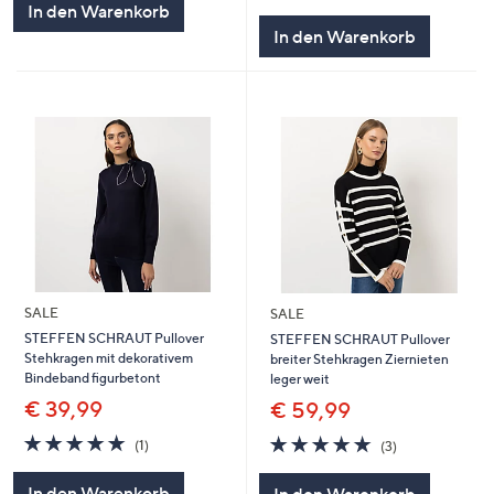
von
Bewertungen
In den Warenkorb
5
In den Warenkorb
SALE
SALE
STEFFEN SCHRAUT Pullover
STEFFEN SCHRAUT Pullover
Stehkragen mit dekorativem
breiter Stehkragen Ziernieten
Bindeband figurbetont
leger weit
€ 39,99
€ 59,99
5.0
1
5.0
3
(1)
(3)
von
Bewertungen
von
Bewertungen
5
5
In den Warenkorb
In den Warenkorb