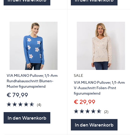
VIA MILANO Pullover, 1/1-Arm
SALE
Rundhalsausschnitt Blumen-
VIA MILANO Pullover, 1/1-Arm
Muster figurumspielend
V-Ausschnitt Folien-Print
figurumspielend
€ 79,99
€ 29,99
4.5
4
(4)
von
Bewertungen
4.5
2
(2)
5
von
Bewertungen
In den Warenkorb
5
In den Warenkorb