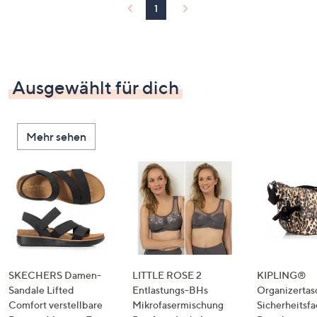
1
Ausgewählt für dich
Mehr sehen
SKECHERS Damen-
LITTLE ROSE 2
KIPLING®
Sandale Lifted
Entlastungs-BHs
Organizertas
Comfort verstellbare
Mikrofasermischung
Sicherheitsf