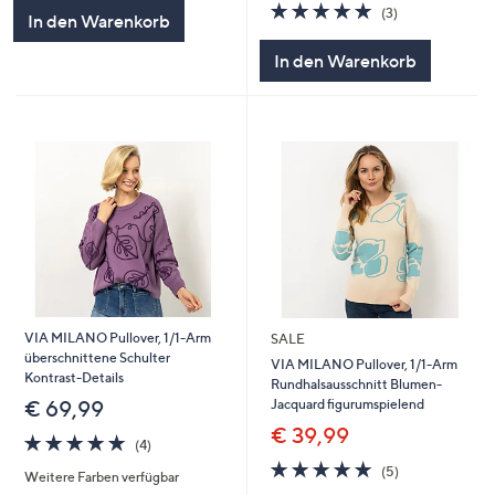
5.0
3
(3)
In den Warenkorb
von
Bewertungen
5
In den Warenkorb
VIA MILANO Pullover, 1/1-Arm
SALE
überschnittene Schulter
VIA MILANO Pullover, 1/1-Arm
Kontrast-Details
Rundhalsausschnitt Blumen-
Jacquard figurumspielend
€ 69,99
€ 39,99
5.0
4
(4)
von
Bewertungen
5.0
5
(5)
Weitere Farben verfügbar
5
von
Bewertungen