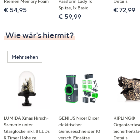
Riemen Memory Foam
Passform Lady 1x
Details
Spitze, 1x Basic
€ 54,95
€ 72,99
€ 59,99
Wie wär's hiermit?
Mehr sehen
LUMIDA Xmas Hirsch-
GENIUS Nicer Dicer
KIPLING®
Szenerie unter
elektrischer
Organizertas
Glasglocke inkl. 8 LEDs
Gemüseschneider 10
Sicherheitsf
& Timer Höhe ca.
versch. Einsätze
Details