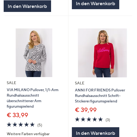
In den Warenkorb
In den Warenkorb
SALE
SALE
VIA MILANO Pullover, 1/1-Arm
ANNI FOR FRIENDS Pullover
Rundhalsausschnitt
Rundhalsausschnitt Schrift-
überschnittener Arm
Stickerei figurumspielend
figurumspielend
€ 39,99
€ 33,99
4.7
3
(3)
4.8
5
von
Bewertungen
(5)
von
Bewertungen
5
In den Warenkorb
Weitere Farben verfügbar
5