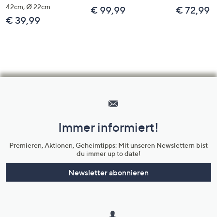
42cm, Ø 22cm
€ 99,99
€ 72,99
€ 39,99
Hilfeseiten,
Service
und
Immer informiert!
Unternehmensinformationen
Premieren, Aktionen, Geheimtipps: Mit unseren Newslettern bist
du immer up to date!
Newsletter abonnieren