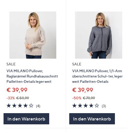
SALE
SALE
VIA MILANO Pullover,
VIA MILANO Pullover, 1/1-Arm
Raglanärmel Rundhalsausschnitt
überschnittene Schul- ter, leger
Pailletten-Details leger weit
weit Pailletten-Details
€ 39,99
€ 39,99
-33%
€ 59,99
-50%
€ 79,99
4.2
4
4.0
3
(4)
(3)
von
Bewertungen
von
Bewertungen
5
5
In den Warenkorb
In den Warenkorb