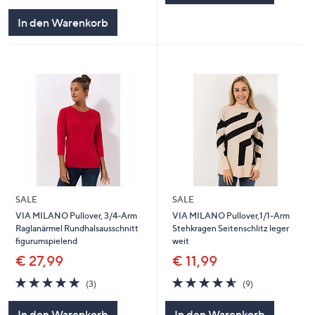
In den Warenkorb
SALE
SALE
VIA MILANO Pullover, 3/4-Arm
VIA MILANO Pullover,1/1-Arm
Raglanärmel Rundhalsausschnitt
Stehkragen Seitenschlitz leger
figurumspielend
weit
€ 27,99
€ 11,99
4.7
3
4.6
9
(3)
(9)
von
Bewertungen
von
Bewertungen
5
5
In den Warenkorb
In den Warenkorb