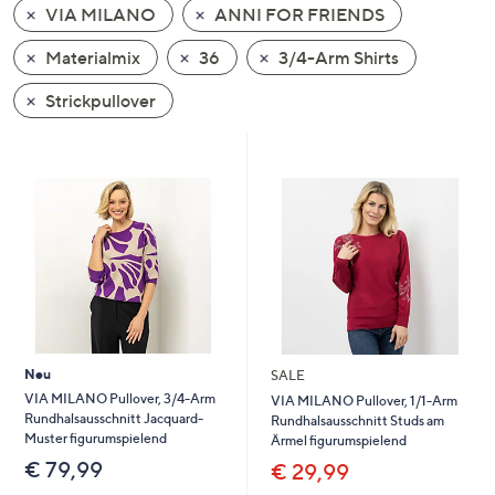
VIA MILANO
ANNI FOR FRIENDS
oder
wischen
Materialmix
36
3/4-Arm Shirts
Sie
auf
Strickpullover
Touch-
Geräten
nach
links
bzw.
rechts,
um
diese
anzuzeigen.
Neu
SALE
VIA MILANO Pullover, 3/4-Arm
VIA MILANO Pullover, 1/1-Arm
Rundhalsausschnitt Jacquard-
Rundhalsausschnitt Studs am
Muster figurumspielend
Ärmel figurumspielend
€ 79,99
€ 29,99