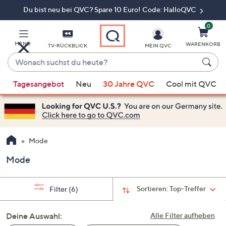
Du bist neu bei QVC? Spare 10 Euro! Code: HalloQVC
Zum
Hauptinhalt
springen
0
MENÜ
WARENKORB
TV-RÜCKBLICK
MEIN QVC
Wonach
suchst
Wenn
du
Tagesangebot
Neu
30 Jahre QVC
Cool mit QVC
Vorschläge
heute?
verfügbar
sind,
verwenden
Sie
Mode
die
Mode
Pfeiltasten
nach
oben
Sortieren:
Top-Treffer
Filter
(6)
und
nach
Deine Auswahl:
Alle Filter aufheben
unten