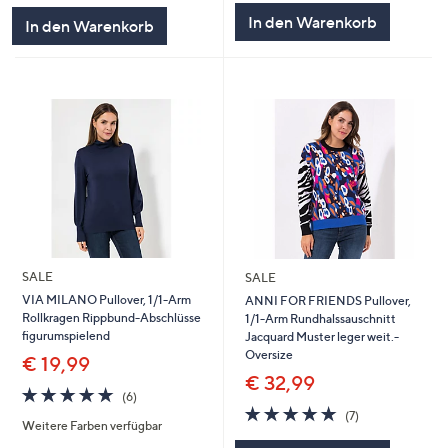
5
In den Warenkorb
In den Warenkorb
SALE
SALE
VIA MILANO Pullover, 1/1-Arm
ANNI FOR FRIENDS Pullover,
Rollkragen Rippbund-Abschlüsse
1/1-Arm Rundhalssauschnitt
figurumspielend
Jacquard Muster leger weit.-
Oversize
€ 19,99
€ 32,99
5.0
6
(6)
von
Bewertungen
4.9
7
(7)
Weitere Farben verfügbar
5
von
Bewertungen
5