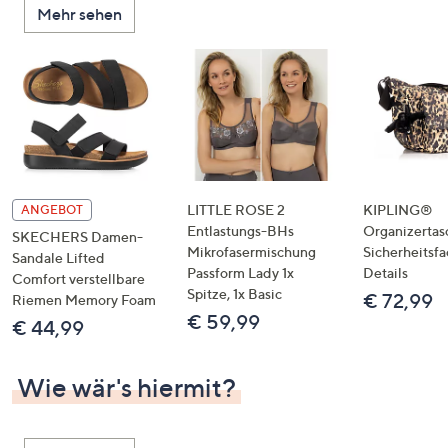
Mehr sehen
unten
oder
wischen
Sie
auf
Touch-
Geräten
nach
links
LITTLE ROSE 2
KIPLING®
ANGEBOT
bzw.
Entlastungs-BHs
Organizertas
SKECHERS Damen-
Mikrofasermischung
Sicherheitsf
rechts,
Sandale Lifted
Passform Lady 1x
Details
um
Comfort verstellbare
Spitze, 1x Basic
€ 72,99
Riemen Memory Foam
diese
€ 59,99
€ 44,99
anzuzeigen.
Wie wär's hiermit?