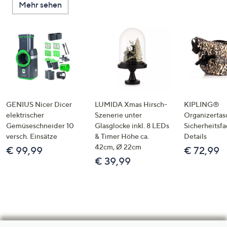
Mehr sehen
GENIUS Nicer Dicer
LUMIDA Xmas Hirsch-
KIPLING®
elektrischer
Szenerie unter
Organizertas
Gemüseschneider 10
Glasglocke inkl. 8 LEDs
Sicherheitsf
versch. Einsätze
& Timer Höhe ca.
Details
42cm, Ø 22cm
€ 99,99
€ 72,99
€ 39,99