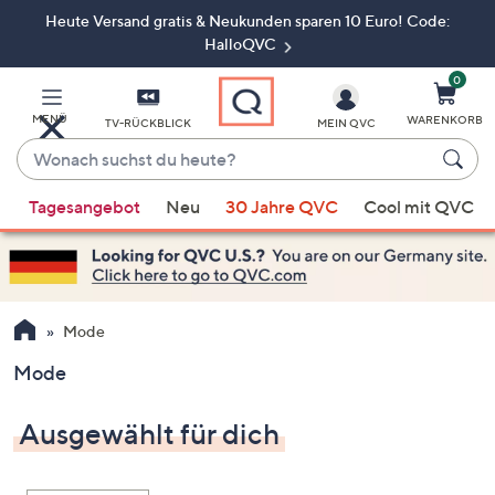
Heute Versand gratis & Neukunden sparen 10 Euro! Code:
Zum
Hauptinhalt
HalloQVC
springen
0
MENÜ
WARENKORB
TV-RÜCKBLICK
MEIN QVC
Wonach
suchst
Wenn
du
Tagesangebot
Neu
30 Jahre QVC
Cool mit QVC
Vorschläge
heute?
verfügbar
sind,
verwenden
Sie
Mode
die
Mode
Pfeiltasten
nach
Ausgewählt für dich
oben
und
nach