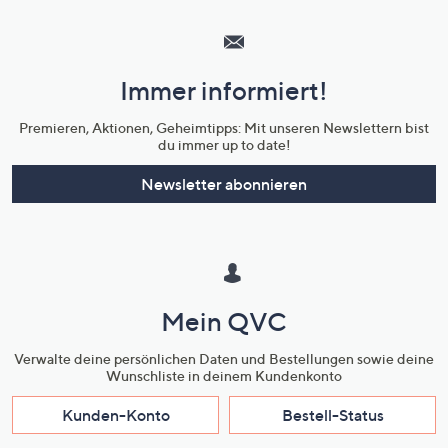
Hilfeseiten,
Service
und
Immer informiert!
Unternehmensinformationen
Premieren, Aktionen, Geheimtipps: Mit unseren Newslettern bist
du immer up to date!
Newsletter abonnieren
Mein QVC
Verwalte deine persönlichen Daten und Bestellungen sowie deine
Wunschliste in deinem Kundenkonto
Kunden-Konto
Bestell-Status