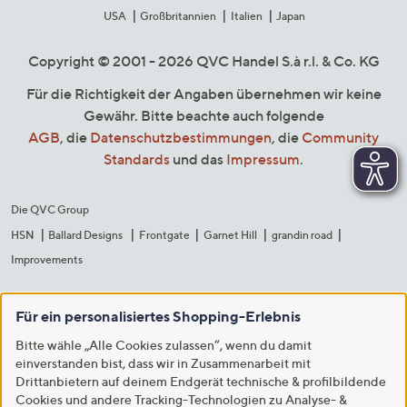
USA
Großbritannien
Italien
Japan
Copyright © 2001 - 2026 QVC Handel S.à r.l. & Co. KG
Für die Richtigkeit der Angaben übernehmen wir keine
Gewähr. Bitte beachte auch folgende
AGB
, die
Datenschutzbestimmungen
, die
Community
Standards
und das
Impressum
.
Die QVC Group
HSN
Ballard Designs
Frontgate
Garnet Hill
grandin road
Improvements
Für ein personalisiertes Shopping-Erlebnis
Bitte wähle „Alle Cookies zulassen“, wenn du damit
einverstanden bist, dass wir in Zusammenarbeit mit
Drittanbietern auf deinem Endgerät technische & profilbildende
Cookies und andere Tracking-Technologien zu Analyse- &