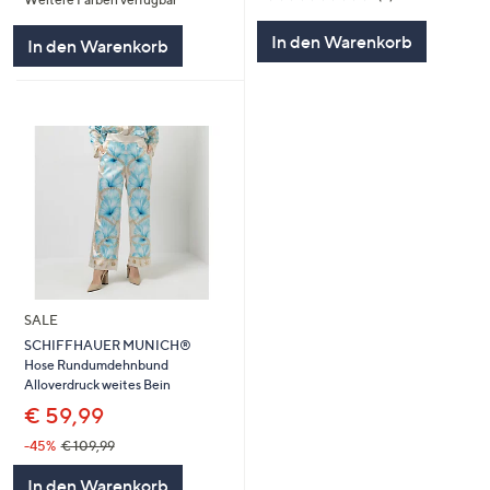
5
von
Bewertungen
5
In den Warenkorb
In den Warenkorb
SALE
SCHIFFHAUER MUNICH®
Hose Rundumdehnbund
Alloverdruck weites Bein
€ 59,99
-45%
€ 109,99
In den Warenkorb