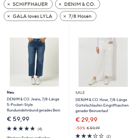
SCHIFFHAUER
DENIM & CO.
oder
wischen
GALA loves LYLA
7/8 Hosen
Sie
auf
Touch-
Geräten
nach
links
bzw.
rechts,
um
diese
Neu
SALE
anzuzeigen.
DENIM & CO. Jeans, 7/8-Länge
DENIM & CO. Hose, 7/8-Länge
5-Pocket-Style
Gürtelschlaufen Eingrifftaschen
Rundumdehnbund gerades Bein
gerader Beinverlauf
€ 59,99
€ 29,99
4.8
4
-50%
€ 59,99
(4)
von
Bewertungen
3.0
2
(2)
Weitere Farben verfügbar