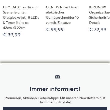
LUMIDA Xmas Hirsch-
GENIUS Nicer Dicer
KIPLING®
Szenerie unter
elektrischer
Organizertas
Glasglocke inkl. 8 LEDs
Gemüseschneider 10
Sicherheitsf
& Timer Höhe ca.
versch. Einsätze
Details
42cm, Ø 22cm
€ 99,99
€ 72,99
€ 39,99
Hilfeseiten,
Service
und
Immer informiert!
Unternehmensinformationen
Premieren, Aktionen, Geheimtipps: Mit unseren Newslettern bist
du immer up to date!