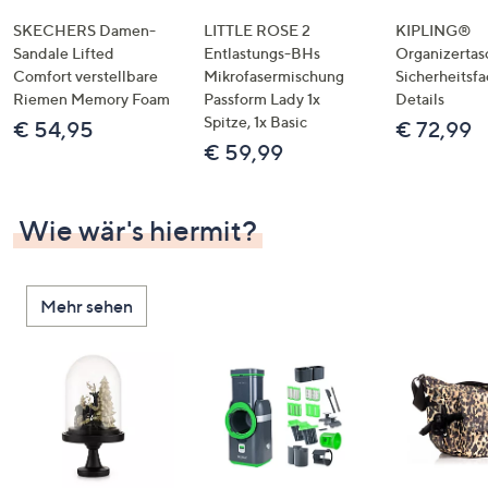
SKECHERS Damen-
LITTLE ROSE 2
KIPLING®
Sandale Lifted
Entlastungs-BHs
Organizertas
Comfort verstellbare
Mikrofasermischung
Sicherheitsf
Riemen Memory Foam
Passform Lady 1x
Details
Spitze, 1x Basic
€ 54,95
€ 72,99
€ 59,99
Wie wär's hiermit?
Mehr sehen