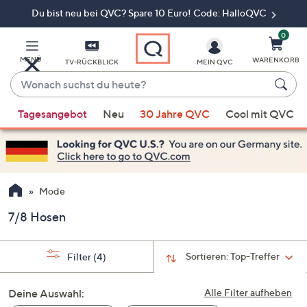
Du bist neu bei QVC? Spare 10 Euro! Code: HalloQVC
Zum
Hauptinhalt
springen
0
MENÜ
WARENKORB
TV-RÜCKBLICK
MEIN QVC
Wonach
suchst
Wenn
du
Tagesangebot
Neu
30 Jahre QVC
Cool mit QVC
Vorschläge
heute?
verfügbar
sind,
verwenden
Sie
Mode
die
7/8 Hosen
Pfeiltasten
nach
oben
Sortieren:
Top-Treffer
Filter
(4)
und
nach
Deine Auswahl:
Alle Filter aufheben
unten