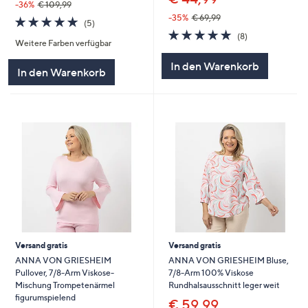
-36%
€ 109,99
-35%
€ 69,99
5.0
5
(5)
von
Bewertungen
4.9
8
(8)
Weitere Farben verfügbar
5
von
Bewertungen
5
In den Warenkorb
In den Warenkorb
Versand gratis
Versand gratis
ANNA VON GRIESHEIM
ANNA VON GRIESHEIM Bluse,
Pullover, 7/8-Arm Viskose-
7/8-Arm 100% Viskose
Mischung Trompetenärmel
Rundhalsausschnitt leger weit
figurumspielend
€ 59,99