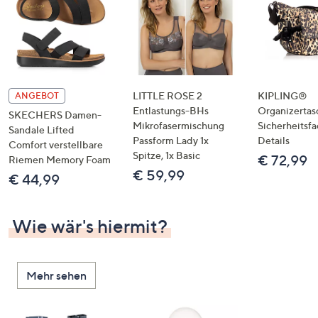
LITTLE ROSE 2
KIPLING®
ANGEBOT
Entlastungs-BHs
Organizertas
SKECHERS Damen-
Mikrofasermischung
Sicherheitsf
Sandale Lifted
Passform Lady 1x
Details
Comfort verstellbare
Spitze, 1x Basic
€ 72,99
Riemen Memory Foam
€ 59,99
€ 44,99
Wie wär's hiermit?
Mehr sehen