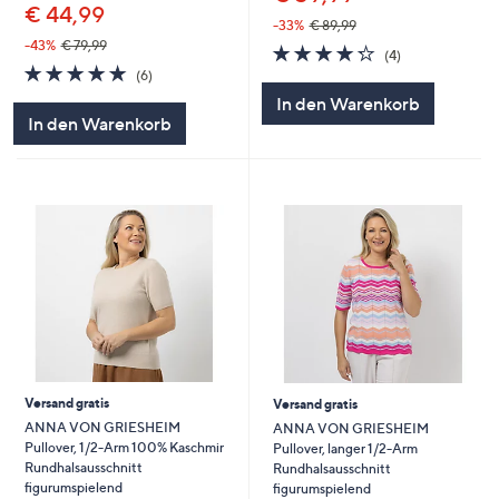
€ 44,99
-33%
€ 89,99
-43%
€ 79,99
4.2
4
(4)
4.8
6
von
Bewertungen
(6)
von
Bewertungen
5
In den Warenkorb
5
In den Warenkorb
Versand gratis
Versand gratis
ANNA VON GRIESHEIM
ANNA VON GRIESHEIM
Pullover, 1/2-Arm 100% Kaschmir
Pullover, langer 1/2-Arm
Rundhalsausschnitt
Rundhalsausschnitt
figurumspielend
figurumspielend