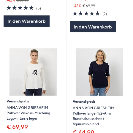
-42%
€ 69,99
-42%
€ 69,99
5.0
5
(5)
von
Bewertungen
5.0
2
(2)
5
von
Bewertungen
In den Warenkorb
5
In den Warenkorb
Versand gratis
Versand gratis
ANNA VON GRIESHEIM
ANNA VON GRIESHEIM
Pullover Viskose-Mischung
Pullover langer 1/2-Arm
Logo-Intarsie leger
Rundhalsausschnitt
figurumspielend
€ 69,99
€ 44,99