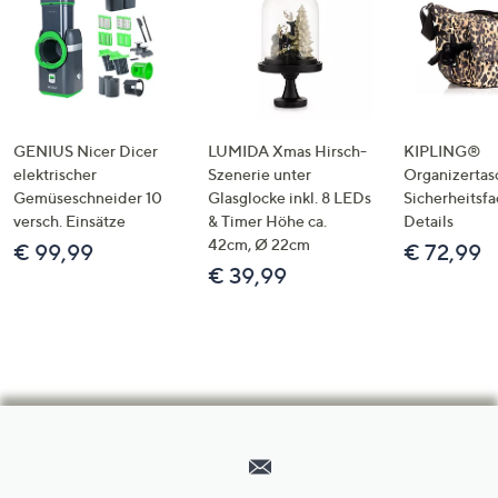
GENIUS Nicer Dicer
LUMIDA Xmas Hirsch-
KIPLING®
elektrischer
Szenerie unter
Organizertas
Gemüseschneider 10
Glasglocke inkl. 8 LEDs
Sicherheitsf
versch. Einsätze
& Timer Höhe ca.
Details
42cm, Ø 22cm
€ 99,99
€ 72,99
€ 39,99
Hilfeseiten,
Service
und