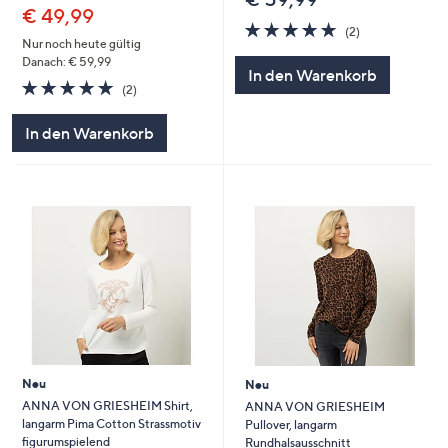
€ 49,99
5.0
2
(2)
von
Bewertungen
Nur noch heute gültig
5
Danach: € 59,99
In den Warenkorb
5.0
2
(2)
von
Bewertungen
5
In den Warenkorb
Neu
Neu
ANNA VON GRIESHEIM Shirt,
ANNA VON GRIESHEIM
langarm Pima Cotton Strassmotiv
Pullover, langarm
figurumspielend
Rundhalsausschnitt