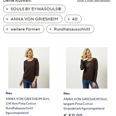
Deine Auswahl:
unten
SOULS BY EYWASOULS®
oder
wischen
ANNA VON GRIESHEIM
40
Sie
auf
weitere Formen
Rundhalsausschnitt
Touch-
Geräten
nach
links
bzw.
rechts,
um
diese
anzuzeigen.
Neu
Neu
ANNA VON GRIESHEIM Shirt,
ANNA VON GRIESHEIM Shirt,
3/4-Arm Pima Cotton
langarm Pima Cotton
Rundhalsausschnitt
Strassdetails figurumspielend
figurumspielend
€ 59,99