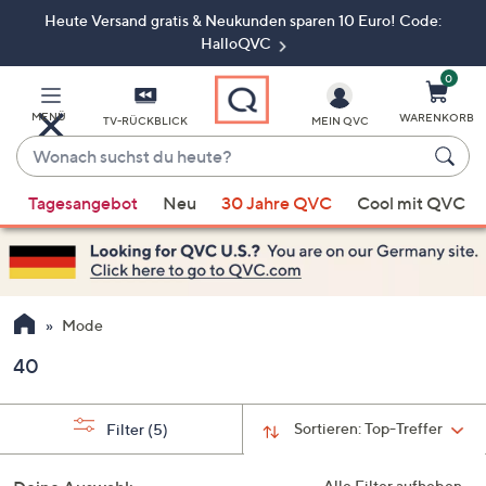
Heute Versand gratis & Neukunden sparen 10 Euro! Code:
Zum
Hauptinhalt
HalloQVC
springen
0
MENÜ
WARENKORB
TV-RÜCKBLICK
MEIN QVC
Wonach
suchst
Wenn
du
Tagesangebot
Neu
30 Jahre QVC
Cool mit QVC
Vorschläge
heute?
verfügbar
sind,
verwenden
Sie
Mode
die
40
Pfeiltasten
nach
oben
Sortieren:
Top-Treffer
Filter
(5)
und
nach
Alle Filter aufheben