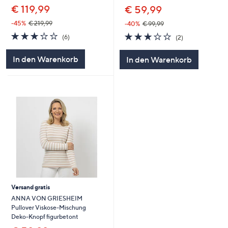
€ 119,99
€ 59,99
-45%
€ 219,99
-40%
€ 99,99
3.2
6
3.0
2
(6)
(2)
von
Bewertungen
von
Bewertungen
5
5
In den Warenkorb
In den Warenkorb
Versand gratis
ANNA VON GRIESHEIM
Pullover Viskose-Mischung
Deko-Knopf figurbetont