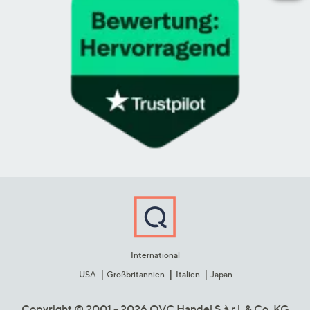
International
USA
Großbritannien
Italien
Japan
Copyright © 2001 - 2026 QVC Handel S.à r.l. & Co. KG