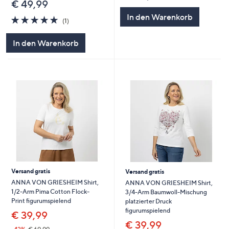
€ 49,99
In den Warenkorb
5.0
1
(1)
von
Bewertungen
5
In den Warenkorb
Versand gratis
Versand gratis
ANNA VON GRIESHEIM Shirt,
ANNA VON GRIESHEIM Shirt,
1/2-Arm Pima Cotton Flock-
3/4-Arm Baumwoll-Mischung
Print figurumspielend
platzierter Druck
figurumspielend
€ 39,99
€ 39,99