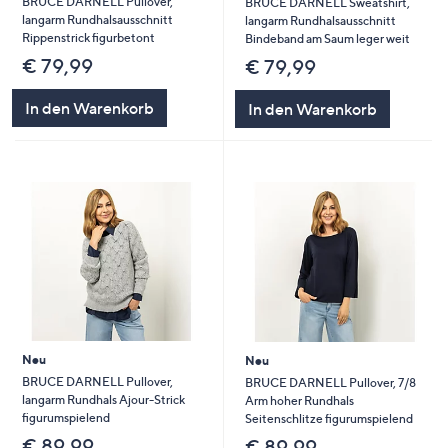
BRUCE DARNELL Pullover,
BRUCE DARNELL Sweatshirt,
langarm Rundhalsausschnitt
langarm Rundhalsausschnitt
Rippenstrick figurbetont
Bindeband am Saum leger weit
€ 79,99
€ 79,99
In den Warenkorb
In den Warenkorb
Neu
Neu
BRUCE DARNELL Pullover,
BRUCE DARNELL Pullover, 7/8
langarm Rundhals Ajour-Strick
Arm hoher Rundhals
figurumspielend
Seitenschlitze figurumspielend
€ 89,99
€ 89,99