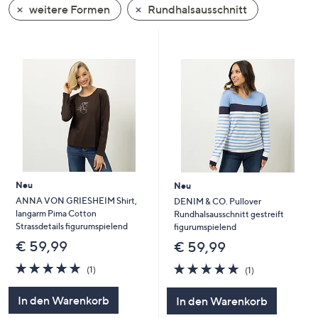
weitere Formen
Rundhalsausschnitt
oder
wischen
Sie
auf
Touch-
Geräten
nach
links
bzw.
rechts,
um
Neu
Neu
diese
ANNA VON GRIESHEIM Shirt,
DENIM & CO. Pullover
langarm Pima Cotton
Rundhalsausschnitt gestreift
anzuzeigen.
Strassdetails figurumspielend
figurumspielend
€ 59,99
€ 59,99
5.0
1
5.0
1
(1)
(1)
von
Bewertungen
von
Bewertungen
5
5
In den Warenkorb
In den Warenkorb