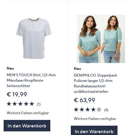
Neu
Neu
MEN'S TOUCH Shirt, 1/2-Arm
DENIM & CO. Doppelpack
Mikrofaser Knopfleiste
Pullover langer 1/2-Arm
Seitenschlitze
Rundhalsausschnitt
uni&Kontraststreifen
€ 19,99
€ 63,99
5.0
1
(1)
von
Bewertungen
4.2
4
(4)
Weitere Farben verfügbar
5
von
Bewertungen
Weitere Farben verfügbar
5
In den Warenkorb
In den Warenkorb