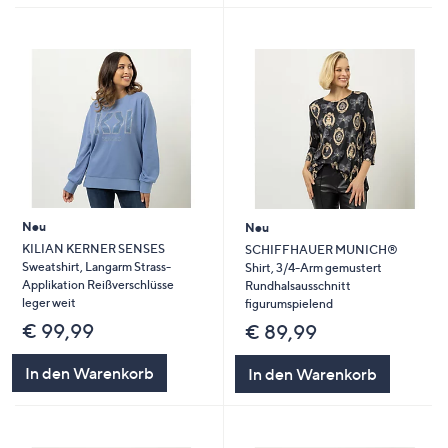
Neu
Neu
KILIAN KERNER SENSES
SCHIFFHAUER MUNICH®
Sweatshirt, Langarm Strass-
Shirt, 3/4-Arm gemustert
Applikation Reißverschlüsse
Rundhalsausschnitt
leger weit
figurumspielend
€ 99,99
€ 89,99
In den Warenkorb
In den Warenkorb