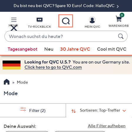
Du bist neu bei QVC? Spare 10 Euro! Code: HalloQVC
Zum
Hauptinhalt
springen
0
MENÜ
WARENKORB
TV-RÜCKBLICK
MEIN QVC
Wonach
suchst
Wenn
du
Tagesangebot
Neu
30 Jahre QVC
Cool mit QVC
Vorschläge
heute?
verfügbar
sind,
verwenden
Sie
Mode
die
Mode
Pfeiltasten
nach
oben
Sortieren:
Top-Treffer
Filter
(2)
und
nach
Deine Auswahl:
Alle Filter aufheben
unten