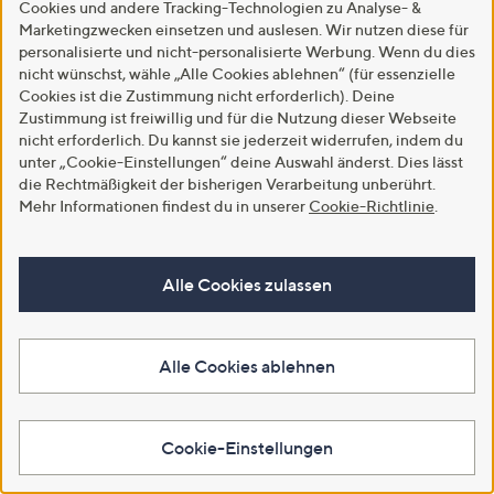
Cookies und andere Tracking-Technologien zu Analyse- &
Marketingzwecken einsetzen und auslesen. Wir nutzen diese für
personalisierte und nicht-personalisierte Werbung. Wenn du dies
nicht wünschst, wähle „Alle Cookies ablehnen“ (für essenzielle
Cookies ist die Zustimmung nicht erforderlich). Deine
Zustimmung ist freiwillig und für die Nutzung dieser Webseite
nicht erforderlich. Du kannst sie jederzeit widerrufen, indem du
unter „Cookie-Einstellungen“ deine Auswahl änderst. Dies lässt
die Rechtmäßigkeit der bisherigen Verarbeitung unberührt.
Neu
Neu
Mehr Informationen findest du in unserer
Cookie-Richtlinie
.
VIA MILANO Shirt, langarm
VIA MILANO Pullover, 3/4-Arm
Rundhalsausschnitt Jacquard
Rundhalsausschnitt Jacquard-
figurbetont
Muster figurumspielend
€ 49,99
Alle Cookies zulassen
€ 79,99
In den Warenkorb
In den Warenkorb
Alle Cookies ablehnen
Cookie-Einstellungen