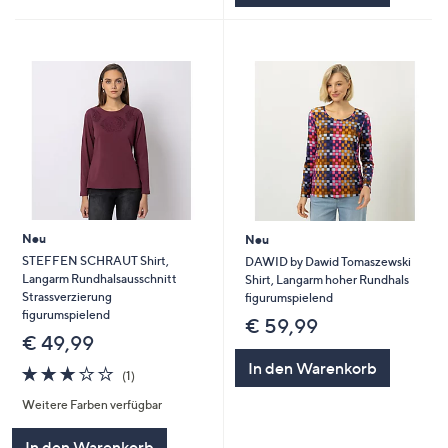
Neu
Neu
STEFFEN SCHRAUT Shirt,
DAWID by Dawid Tomaszewski
Langarm Rundhalsausschnitt
Shirt, Langarm hoher Rundhals
Strassverzierung
figurumspielend
figurumspielend
€ 59,99
€ 49,99
In den Warenkorb
3.0
1
(1)
von
Bewertungen
Weitere Farben verfügbar
5
In den Warenkorb