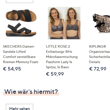
oder
wischen
Sie
auf
Touch-
Geräten
nach
links
SKECHERS Damen-
LITTLE ROSE 2
KIPLING®
bzw.
Sandale Lifted
Entlastungs-BHs
Organizertas
Comfort verstellbare
Mikrofasermischung
Sicherheitsf
rechts,
Riemen Memory Foam
Passform Lady 1x
Details
um
Spitze, 1x Basic
€ 54,95
€ 72,99
diese
€ 59,99
anzuzeigen.
Wie wär's hiermit?
Mehr sehen