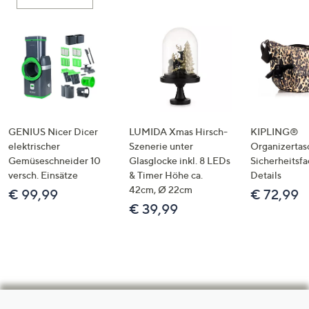
GENIUS Nicer Dicer
LUMIDA Xmas Hirsch-
KIPLING®
elektrischer
Szenerie unter
Organizertas
Gemüseschneider 10
Glasglocke inkl. 8 LEDs
Sicherheitsf
versch. Einsätze
& Timer Höhe ca.
Details
42cm, Ø 22cm
€ 99,99
€ 72,99
€ 39,99
Hilfeseiten,