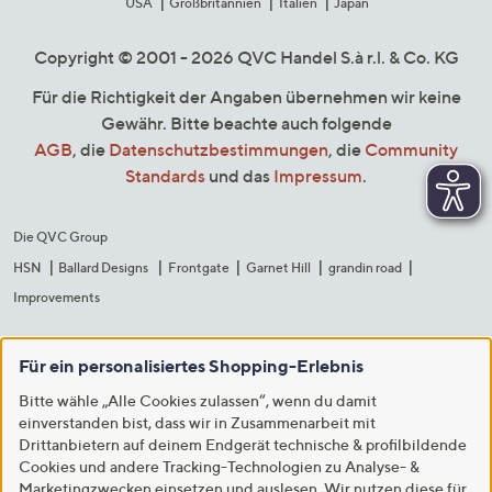
USA
Großbritannien
Italien
Japan
Copyright © 2001 - 2026 QVC Handel S.à r.l. & Co. KG
Für die Richtigkeit der Angaben übernehmen wir keine
Gewähr. Bitte beachte auch folgende
AGB
, die
Datenschutzbestimmungen
, die
Community
Standards
und das
Impressum
.
Die QVC Group
HSN
Ballard Designs
Frontgate
Garnet Hill
grandin road
Improvements
Für ein personalisiertes Shopping-Erlebnis
Bitte wähle „Alle Cookies zulassen“, wenn du damit
einverstanden bist, dass wir in Zusammenarbeit mit
Drittanbietern auf deinem Endgerät technische & profilbildende
Cookies und andere Tracking-Technologien zu Analyse- &
Marketingzwecken einsetzen und auslesen. Wir nutzen diese für