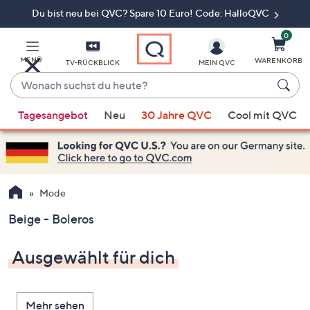
Du bist neu bei QVC? Spare 10 Euro! Code: HalloQVC
Zum
Hauptinhalt
springen
0
MENÜ
WARENKORB
TV-RÜCKBLICK
MEIN QVC
Wonach
suchst
Wenn
du
Tagesangebot
Neu
30 Jahre QVC
Cool mit QVC
Vorschläge
heute?
verfügbar
sind,
verwenden
Sie
Mode
die
Beige - Boleros
Pfeiltasten
nach
Ausgewählt für dich
oben
und
nach
Mehr sehen
unten