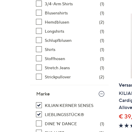
Si
3/4-Arm Shirts
(1)
au
Blusenshirts
(1)
T
Hemdblusen
(2)
G
n
Longshirts
(1)
li
Schlupfblusen
(1)
b
Shirts
(1)
re
Stoffhosen
(1)
u
di
Stretch Jeans
(1)
an
Strickpullover
(2)
Versa
KILI
Marke
Cardi
KILIAN KERNER SENSES
Allove
LIEBLINGSSTÜCK®
€ 39
DINE 'N' DANCE
(1)