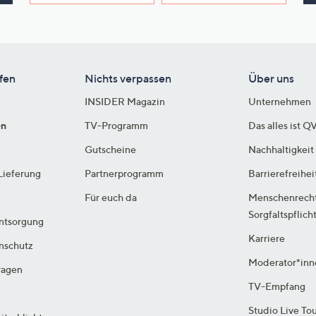
fen
Nichts verpassen
Über uns
INSIDER Magazin
Unternehmen
en
TV-Programm
Das alles ist Q
Gutscheine
Nachhaltigkeit
Lieferung
Partnerprogramm
Barrierefreihei
Für euch da
Menschenrech
Sorgfaltspflich
ntsorgung
Karriere
enschutz
Moderator*inn
ragen
TV-Empfang
Studio Live To