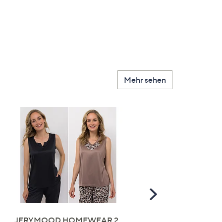
Mehr sehen
Scroll
Right
JERYMOOD HOMEWEAR 2
LITTLE ROSE 5 Maxislip