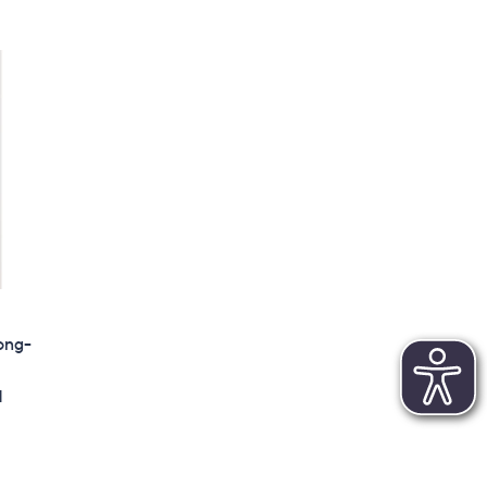
ong-
d