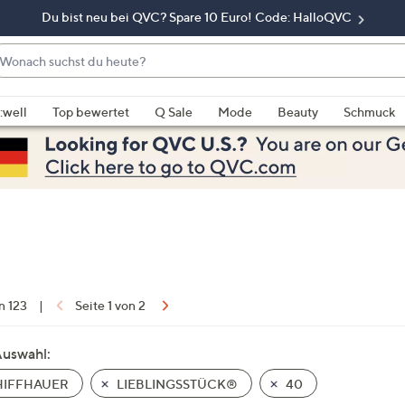
Du bist neu bei QVC? Spare 10 Euro! Code: HalloQVC
onach
chst
enn
u
rschläge
:well
Top bewertet
Q Sale
Mode
Beauty
Schmuck
eute?
rfügbar
nd,
erwenden
e
e
eiltasten
ach
ben
nd
n 123
|
Seite 1 von 2
ach
nten
Auswahl:
der
IFFHAUER
LIEBLINGSSTÜCK®
40
ischen