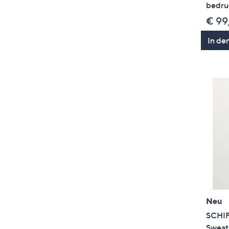
bedru
€ 99
In de
Neu
SCHI
Sweats