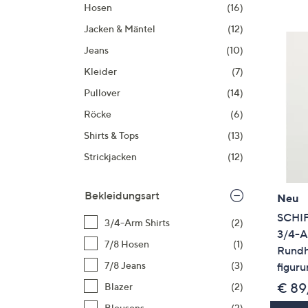
Si
Hosen
(16)
au
Jacken & Mäntel
(12)
T
Jeans
(10)
G
Kleider
(7)
n
li
Pullover
(14)
b
Röcke
(6)
re
Shirts & Tops
(13)
u
di
Strickjacken
(12)
an
Bekleidungsart
Neu
SCHI
3/4-Arm Shirts
(2)
3/4-A
7/8 Hosen
(1)
Rundh
7/8 Jeans
(3)
figur
€ 89
Blazer
(2)
Blousons
(3)