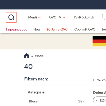
Zum
Hauptinhalt
springen
W
Menü
QVC TV
TV-Rückblick
su
W
d
Vo
Tagesangebot
Neu
30 Jahre QVC
Cool mit QVC
be
h
ve
QLINARISCH
Technik
si
v
Si
Mode
di
Pf
40
n
o
Filtern nach:
u
1 - 96 vo
n
Zur
u
Kategorie
Deine 
Produktliste
o
springen
SCH
Blusen
(33)
w