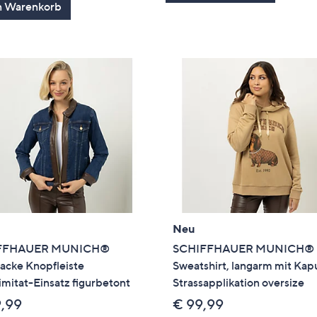
n Warenkorb
Neu
FFHAUER MUNICH®
SCHIFFHAUER MUNICH®
acke Knopfleiste
Sweatshirt, langarm mit Kap
mitat-Einsatz figurbetont
Strassapplikation oversize
9,99
€ 99,99