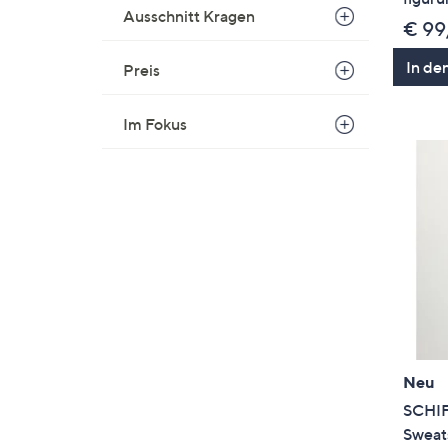
Ausschnitt Kragen
€ 99
In de
Preis
Im Fokus
Neu
SCHI
Sweats