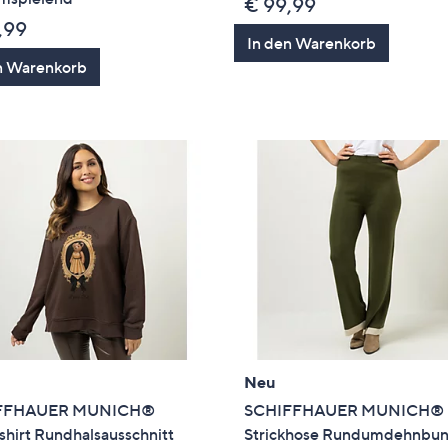
€ 99,99
,99
In den Warenkorb
n Warenkorb
Neu
FFHAUER MUNICH®
SCHIFFHAUER MUNICH®
hirt Rundhalsausschnitt
Strickhose Rundumdehnbu