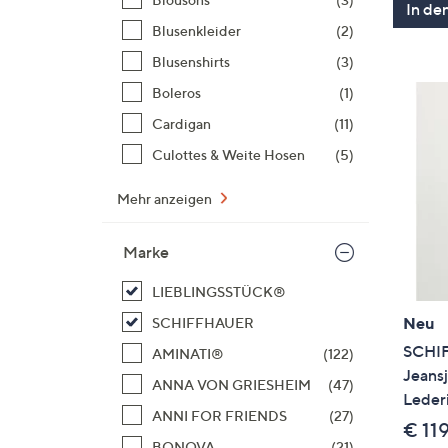
In de
Blusenkleider
(2)
Blusenshirts
(3)
Boleros
(1)
Cardigan
(11)
Culottes & Weite Hosen
(5)
Mehr anzeigen
Marke
LIEBLINGSSTÜCK®
Neu
SCHIFFHAUER
SCHI
AMINATI®
(122)
Jeansj
ANNA VON GRIESHEIM
(47)
Lederi
ANNI FOR FRIENDS
(27)
€ 11
BONOVA
(21)