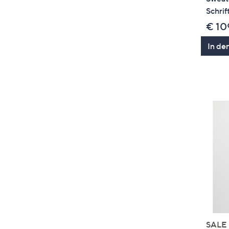
Schrif
€ 10
In de
SALE