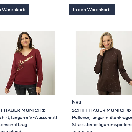
n Warenkorb
In den Warenkorb
Neu
FFHAUER MUNICH®
SCHIFFHAUER MUNICH®
hirt, langarm V-Ausschnitt
Pullover, langarm Stehkrage
tenschriftzug
Strasssteine figurumspielen
umspielend