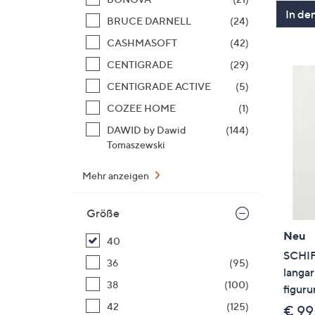
In de
BRUCE DARNELL
(24)
CASHMASOFT
(42)
CENTIGRADE
(29)
CENTIGRADE ACTIVE
(5)
COZEE HOME
(1)
DAWID by Dawid
(144)
Tomaszewski
Mehr anzeigen
Größe
Neu
40
SCHI
36
(95)
langar
38
(100)
figur
42
(125)
€ 99