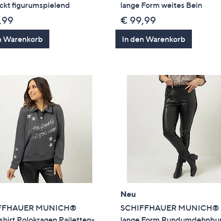
ckt figurumspielend
lange Form weites Bein
,99
€ 99,99
n Warenkorb
In den Warenkorb
Neu
FFHAUER MUNICH®
SCHIFFHAUER MUNICH® 
hirt Polokragen Pailetten-
lange Form Rundumdehnbu