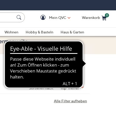
0
Mein QVC
Warenkorb
Einkaufswagen ist le
Wohnen
Hobby & Basteln
Haus & Garten
Sortieren nach:
Top-Treffer
Alle Filter aufheben