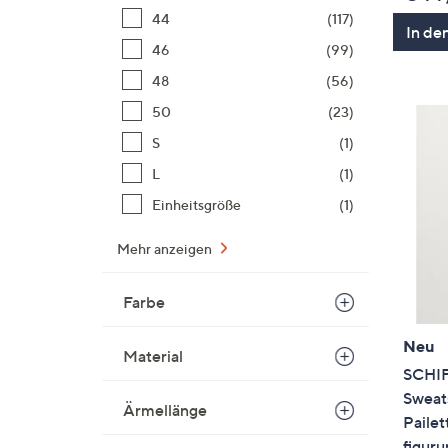
44
(117)
In de
46
(99)
48
(56)
50
(23)
S
(1)
L
(1)
Einheitsgröße
(1)
Mehr anzeigen
Farbe
Neu
Material
SCHI
Sweats
Ärmellänge
Pailet
figur