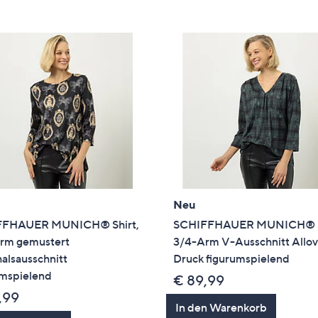
e
f
ouch-
eräten
ach
nks
zw.
chts,
m
ese
zuzeigen.
Neu
FFHAUER MUNICH® Shirt,
SCHIFFHAUER MUNICH® S
rm gemustert
3/4-Arm V-Ausschnitt Allov
alsausschnitt
Druck figurumspielend
umspielend
€ 89,99
,99
In den Warenkorb