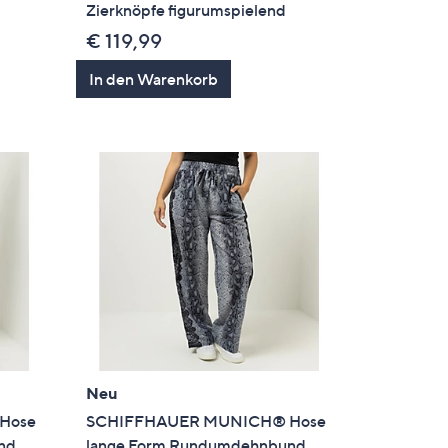
Zierknöpfe figurumspielend
€ 119,99
In den Warenkorb
Neu
Hose
SCHIFFHAUER MUNICH® Hose
nd
lange Form Rundumdehnbund