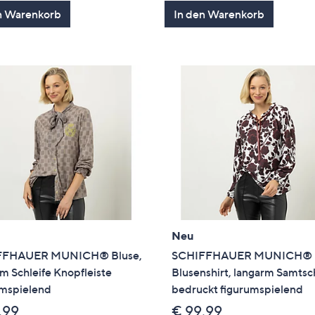
n Warenkorb
In den Warenkorb
Neu
FFHAUER MUNICH® Bluse,
SCHIFFHAUER MUNICH®
m Schleife Knopfleiste
Blusenshirt, langarm Samtsc
umspielend
bedruckt figurumspielend
,99
€ 99,99