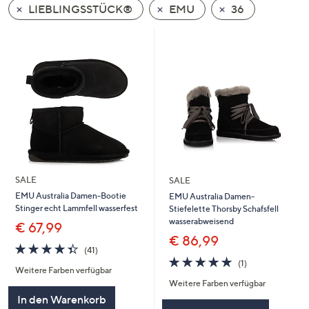
LIEBLINGSSTÜCK®
EMU
36
oder
wischen
Sie
auf
Touch-
Geräten
nach
links
bzw.
rechts,
um
SALE
SALE
diese
EMU Australia Damen-Bootie
EMU Australia Damen-
Stinger echt Lammfell wasserfest
Stiefelette Thorsby Schafsfell
anzuzeigen.
wasserabweisend
€ 67,99
€ 86,99
4.3
41
(41)
von
Bewertungen
5.0
1
(1)
Weitere Farben verfügbar
5
von
Bewertungen
Weitere Farben verfügbar
5
In den Warenkorb