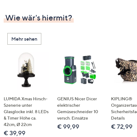
Wie wär's hiermit?
Mehr sehen
LUMIDA Xmas Hirsch-
GENIUS Nicer Dicer
KIPLING®
Szenerie unter
elektrischer
Organizertas
Glasglocke inkl. 8 LEDs
Gemüseschneider 10
Sicherheitsf
& Timer Höhe ca.
versch. Einsätze
Details
42cm, Ø 22cm
€ 99,99
€ 72,99
€ 39,99