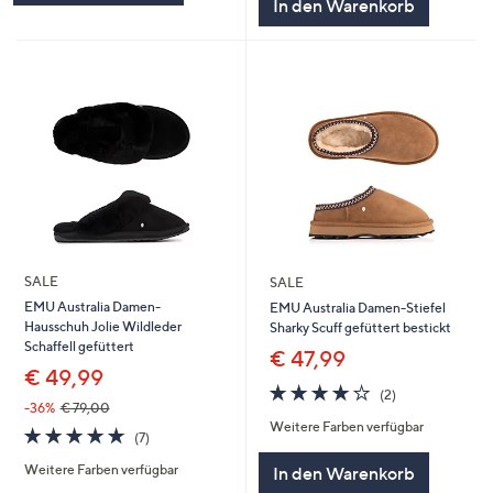
In den Warenkorb
SALE
SALE
EMU Australia Damen-
EMU Australia Damen-Stiefel
Hausschuh Jolie Wildleder
Sharky Scuff gefüttert bestickt
Schaffell gefüttert
€ 47,99
€ 49,99
4.0
2
(2)
von
Bewertungen
-36%
€ 79,00
Weitere Farben verfügbar
5
4.7
7
(7)
von
Bewertungen
Weitere Farben verfügbar
In den Warenkorb
5