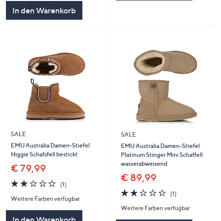
In den Warenkorb
SALE
SALE
EMU Australia Damen-Stiefel
EMU Australia Damen-Stiefel
Higgie Schafsfell bestickt
Platinum Stinger Mini Schaffell
wasserabweisend
€ 79,99
€ 89,99
2.0
1
(1)
von
Bewertungen
2.0
1
(1)
Weitere Farben verfügbar
5
von
Bewertungen
Weitere Farben verfügbar
5
In den Warenkorb