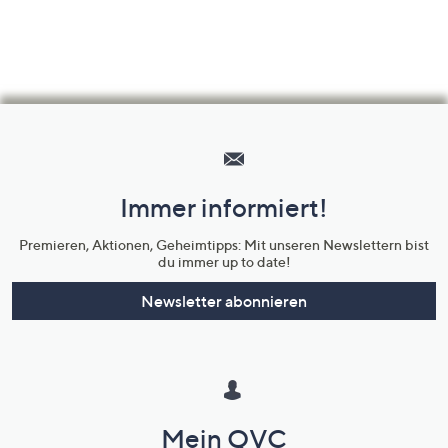
Hilfeseiten,
Service
und
Immer informiert!
Unternehmensinformationen
Premieren, Aktionen, Geheimtipps: Mit unseren Newslettern bist
du immer up to date!
Newsletter abonnieren
Mein QVC