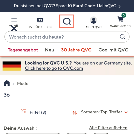
Du bist neu bei QVC? Spare 10 Euro! Code: HalloQVC
Zum
Hauptinhalt
springen
0
MENÜ
WARENKORB
TV-RÜCKBLICK
MEIN QVC
Wonach
suchst
Wenn
du
Tagesangebot
Neu
30 Jahre QVC
Cool mit QVC
Vorschläge
heute?
verfügbar
sind,
verwenden
Sie
Mode
die
36
Pfeiltasten
nach
oben
Sortieren:
Top-Treffer
Filter
(3)
und
nach
Deine Auswahl:
Alle Filter aufheben
unten