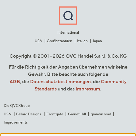
International
USA
Großbritannien
Italien
Japan
Copyright © 2001 - 2026 QVC Handel S.à r.l. & Co. KG
Für die Richtigkeit der Angaben übernehmen wir keine
Gewähr. Bitte beachte auch folgende
AGB
, die
Datenschutzbestimmungen
, die
Community
Standards
und das
Impressum
.
Die QVC Group
HSN
Ballard Designs
Frontgate
Garnet Hill
grandin road
Improvements