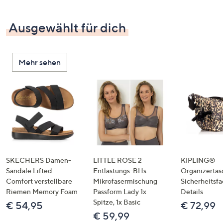
Ausgewählt für dich
Mehr sehen
SKECHERS Damen-
LITTLE ROSE 2
KIPLING®
Sandale Lifted
Entlastungs-BHs
Organizertas
Comfort verstellbare
Mikrofasermischung
Sicherheitsf
Riemen Memory Foam
Passform Lady 1x
Details
Spitze, 1x Basic
€ 54,95
€ 72,99
€ 59,99