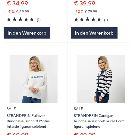
€ 34,99
€ 39,99
-41%
€ 59,99
-50%
€ 79,99
5.0
1
5.0
1
(1)
(1)
von
Bewertungen
von
Bewertungen
5
5
In den Warenkorb
In den Warenkorb
SALE
SALE
STRANDFEIN Pullover
STRANDFEIN Cardigan
Rundhalsausschnitt Motiv-
Rundhalsausschnitt kurze Form
Intarsie figurumspielend
figurumspielend
€ 49,99