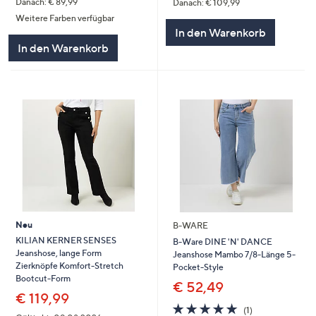
Danach: € 89,99
Danach: € 109,99
Weitere Farben verfügbar
In den Warenkorb
In den Warenkorb
Neu
B-WARE
KILIAN KERNER SENSES
B-Ware DINE 'N' DANCE
Jeanshose, lange Form
Jeanshose Mambo 7/8-Länge 5-
Zierknöpfe Komfort-Stretch
Pocket-Style
Bootcut-Form
€ 52,49
€ 119,99
5.0
1
(1)