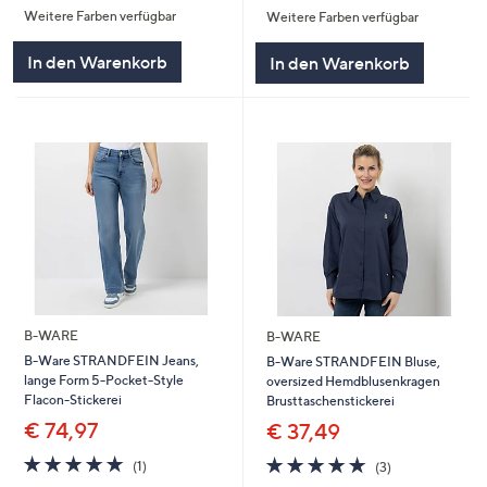
Weitere Farben verfügbar
Weitere Farben verfügbar
5
5
In den Warenkorb
In den Warenkorb
B-WARE
B-WARE
B-Ware STRANDFEIN Jeans,
B-Ware STRANDFEIN Bluse,
lange Form 5-Pocket-Style
oversized Hemdblusenkragen
Flacon-Stickerei
Brusttaschenstickerei
€ 74,97
€ 37,49
5.0
1
5.0
3
(1)
(3)
von
Bewertungen
von
Bewertungen