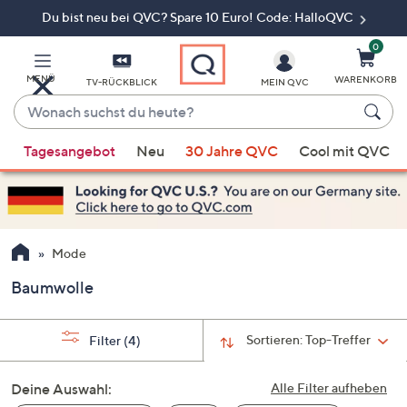
Du bist neu bei QVC? Spare 10 Euro! Code: HalloQVC
Zum
Hauptinhalt
springen
0
MENÜ
WARENKORB
TV-RÜCKBLICK
MEIN QVC
Wonach
suchst
Wenn
du
Tagesangebot
Neu
30 Jahre QVC
Cool mit QVC
Vorschläge
heute?
verfügbar
sind,
verwenden
Sie
Mode
die
Baumwolle
Pfeiltasten
nach
oben
Sortieren:
Top-Treffer
Filter
(4)
und
nach
Deine Auswahl:
Alle Filter aufheben
unten