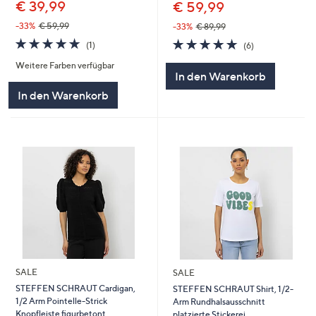
€ 39,99
€ 59,99
-33%
€ 59,99
-33%
€ 89,99
5.0
1
5.0
6
(1)
(6)
von
Bewertungen
von
Bewertungen
Weitere Farben verfügbar
5
5
In den Warenkorb
In den Warenkorb
SALE
SALE
STEFFEN SCHRAUT Cardigan,
STEFFEN SCHRAUT Shirt, 1/2-
1/2 Arm Pointelle-Strick
Arm Rundhalsausschnitt
Knopfleiste figurbetont
platzierte Stickerei