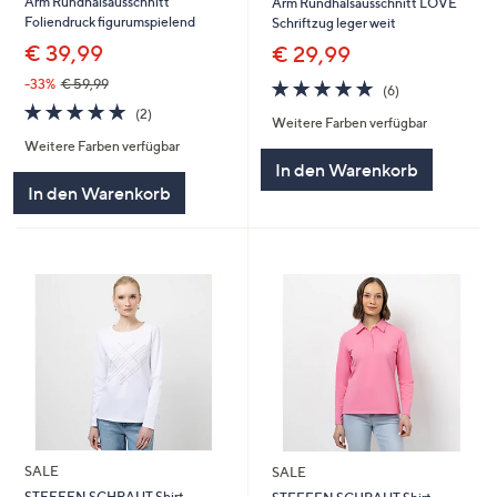
Arm Rundhalsausschnitt
Arm Rundhalsausschnitt LOVE
Foliendruck figurumspielend
Schriftzug leger weit
€ 39,99
€ 29,99
5.0
6
-33%
€ 59,99
(6)
von
Bewertungen
5.0
2
(2)
Weitere Farben verfügbar
5
von
Bewertungen
Weitere Farben verfügbar
5
In den Warenkorb
In den Warenkorb
SALE
SALE
STEFFEN SCHRAUT Shirt