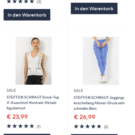
(3)
5
von
Bewertungen
In den Warenkorb
5
In den Warenkorb
SALE
SALE
STEFFEN SCHRAUT Strick-Top
STEFFEN SCHRAUT Jeggings
V-Ausschnitt Kontrast-Details
knöchellang Allover-Druck sehr
figurbetont
schmales Bein
€ 23,99
€ 26,99
5.0
1
5.0
2
(1)
(2)
von
Bewertungen
von
Bewertungen