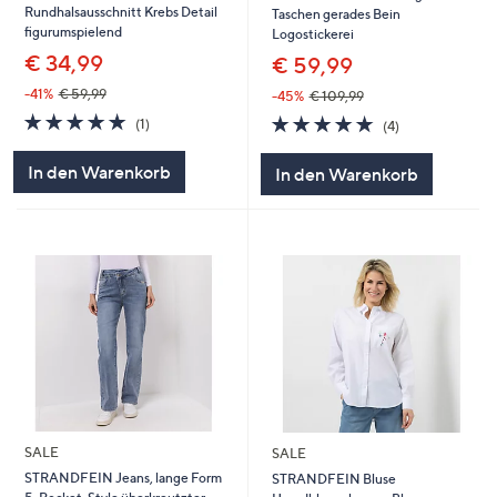
Rundhalsausschnitt Krebs Detail
Taschen gerades Bein
figurumspielend
Logostickerei
€ 34,99
€ 59,99
-41%
€ 59,99
-45%
€ 109,99
5.0
1
5.0
4
(1)
(4)
von
Bewertungen
von
Bewertungen
5
5
In den Warenkorb
In den Warenkorb
SALE
SALE
STRANDFEIN Jeans, lange Form
STRANDFEIN Bluse