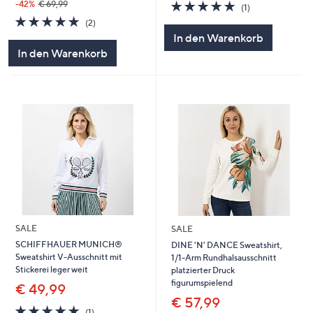
5.0
1
-42%
€ 69,99
(1)
von
Bewertungen
5.0
2
(2)
5
von
Bewertungen
In den Warenkorb
5
In den Warenkorb
SALE
SALE
SCHIFFHAUER MUNICH®
DINE 'N' DANCE Sweatshirt,
Sweatshirt V-Ausschnitt mit
1/1-Arm Rundhalsausschnitt
Stickerei leger weit
platzierter Druck
figurumspielend
€ 49,99
€ 57,99
5.0
1
(1)