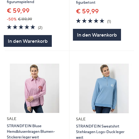
figurumspielend
figurbetont
€ 59,99
€ 59,99
-50%
€ 119,99
5.0
1
(1)
von
Bewertungen
5.0
2
(2)
5
von
Bewertungen
In den Warenkorb
5
In den Warenkorb
SALE
SALE
STRANDFEIN Bluse
STRANDFEIN Sweatshirt
Hemdblusenkragen Blumen-
Stehkragen Logo-Duck leger
Stickerei leger weit
weit