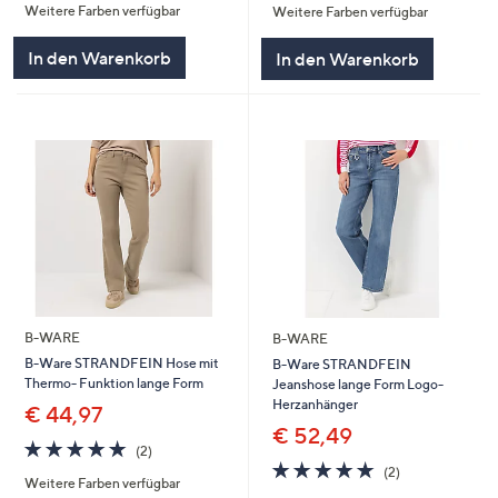
Weitere Farben verfügbar
Weitere Farben verfügbar
5
5
In den Warenkorb
In den Warenkorb
B-WARE
B-WARE
B-Ware STRANDFEIN Hose mit
B-Ware STRANDFEIN
Thermo- Funktion lange Form
Jeanshose lange Form Logo-
Herzanhänger
€ 44,97
€ 52,49
5.0
2
(2)
von
Bewertungen
5.0
2
(2)
Weitere Farben verfügbar
5
von
Bewertungen