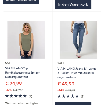
5
In den Warenkorb
SALE
SALE
VIA MILANO Top
VIA MILANO Jeans, 1/1-Länge
Rundhalsausschnitt Spitzen-
5-Pocket-Style mit Stickerei
Detail figurbetont
enge Passform
€ 24,99
€ 49,99
-37%
€ 39,99
-44%
€ 89,99
5.0
2
5.0
3
(2)
(3)
von
Bewertungen
von
Bewertungen
Weitere Farben verfügbar
5
5