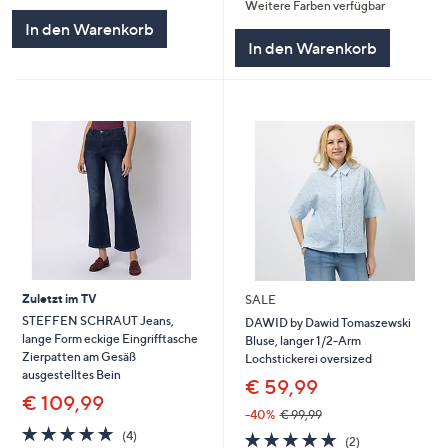
Weitere Farben verfügbar
5
In den Warenkorb
In den Warenkorb
Zuletzt im TV
SALE
STEFFEN SCHRAUT Jeans,
DAWID by Dawid Tomaszewski
lange Form eckige Eingrifftasche
Bluse, langer 1/2-Arm
Zierpatten am Gesäß
Lochstickerei oversized
ausgestelltes Bein
€ 59,99
€ 109,99
-40%
€ 99,99
5.0
4
5.0
2
(4)
(2)
von
Bewertungen