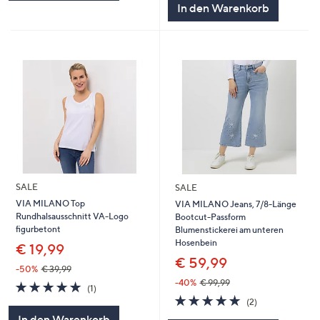
In den Warenkorb
SALE
SALE
VIA MILANO Top
VIA MILANO Jeans, 7/8-Länge
Rundhalsausschnitt VA-Logo
Bootcut-Passform
figurbetont
Blumenstickerei am unteren
Hosenbein
€ 19,99
€ 59,99
-50%
€ 39,99
-40%
€ 99,99
5.0
1
(1)
von
Bewertungen
5.0
2
(2)
5
von
Bewertungen
In den Warenkorb