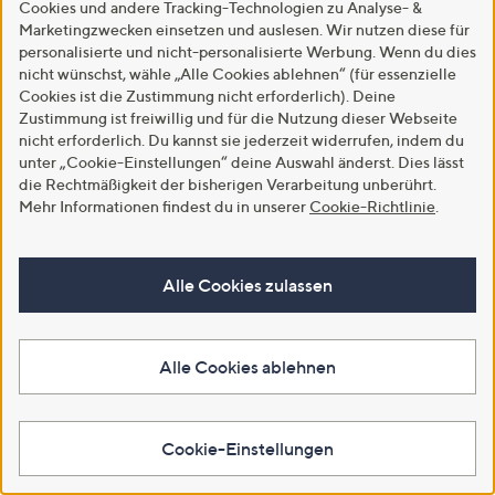
Cookies und andere Tracking-Technologien zu Analyse- &
5
5
In den Warenkorb
In den Warenkorb
Marketingzwecken einsetzen und auslesen. Wir nutzen diese für
personalisierte und nicht-personalisierte Werbung. Wenn du dies
nicht wünschst, wähle „Alle Cookies ablehnen“ (für essenzielle
Cookies ist die Zustimmung nicht erforderlich). Deine
Zustimmung ist freiwillig und für die Nutzung dieser Webseite
nicht erforderlich. Du kannst sie jederzeit widerrufen, indem du
unter „Cookie-Einstellungen“ deine Auswahl änderst. Dies lässt
die Rechtmäßigkeit der bisherigen Verarbeitung unberührt.
Mehr Informationen findest du in unserer
Cookie-Richtlinie
.
Alle Cookies zulassen
Zuletzt im TV
SALE
AMINATI® Hose, knöchellang
AMINATI® Herren-Hose Chino-
Allover-Druck Logo-Details
Style Eingrifftaschen Logo-
Alle Cookies ablehnen
Perlen-Details
Details
€ 53,99
€ 39,99
-46%
€ 99,99
-42%
€ 69,99
Cookie-Einstellungen
5.0
2
5.0
1
(2)
(1)
von
Bewertungen
von
Bewertungen
5
5