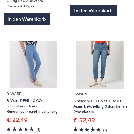
Gültig bis 09.08.2026
von
Bewertungen
Danach: € 129,99
5
In den Warenkorb
In den Warenkorb
B-WARE
B-WARE
B-Ware DENIM & CO.
B-Ware STEFFEN SCHRAUT
Schlupfhose Denise
Jeans, knöchellang Galonstreifen
Rundumdehnbund knöchellang
Strassdetails
€ 22,49
€ 52,49
5.0
1
5.0
1
(1)
(1)
von
Bewertungen
von
Bewertungen