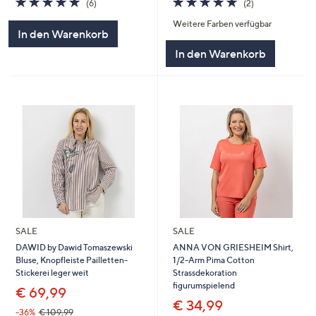
(6)
(2)
von
Bewertungen
von
Bewertungen
Weitere Farben verfügbar
5
5
In den Warenkorb
In den Warenkorb
SALE
SALE
DAWID by Dawid Tomaszewski
ANNA VON GRIESHEIM Shirt,
Bluse, Knopfleiste Pailletten-
1/2-Arm Pima Cotton
Stickerei leger weit
Strassdekoration
figurumspielend
€ 69,99
€ 34,99
-36%
€ 109,99