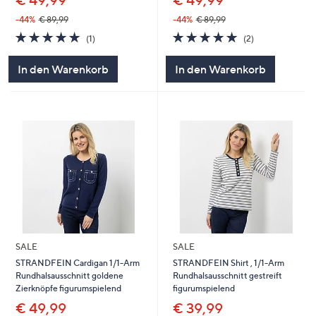
€ 49,99
-44%
€ 89,99
-44%
€ 89,99
5.0
1
5.0
2
(1)
(2)
von
Bewertungen
von
Bewertungen
5
5
In den Warenkorb
In den Warenkorb
SALE
SALE
STRANDFEIN Cardigan 1/1-Arm
STRANDFEIN Shirt , 1/1-Arm
Rundhalsausschnitt goldene
Rundhalsausschnitt gestreift
Zierknöpfe figurumspielend
figurumspielend
€ 49,99
€ 39,99