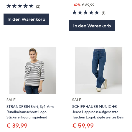
5.0
2
-42%
€ 69,99
(2)
von
Bewertungen
5.0
1
(1)
5
von
Bewertungen
In den Warenkorb
5
In den Warenkorb
SALE
SALE
STRANDFEIN Shirt, 3/4-Arm
SCHIFFHAUER MUNICH®
Rundhalsausschnitt Logo-
Jeans Happiness aufgesetzte
Stickerei figurumspielend
Taschen Logoknöpfe weites Bein
€ 39,99
€ 59,99