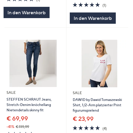
von
Bewertungen
5.0
1
(1)
5
von
Bewertungen
In den Warenkorb
5
In den Warenkorb
SALE
SALE
STEFFEN SCHRAUT Jeans,
DAWID by Dawid Tomaszewski
Stretch-Denim knöchellang
Shirt, 1/2-Arm platzierter Print
Nietendetails skinny fit
figurumspielend
€ 69,99
€ 23,99
5.0
4
-41%
€ 119,99
(4)
von
Bewertungen
5.0
3