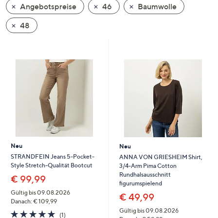
Angebotspreise
46
Baumwolle
oder
wischen
48
Sie
auf
Touch-
Geräten
nach
links
bzw.
rechts,
um
diese
Neu
Neu
anzuzeigen.
STRANDFEIN Jeans 5-Pocket-
ANNA VON GRIESHEIM Shirt,
Style Stretch-Qualität Bootcut
3/4-Arm Pima Cotton
Rundhalsausschnitt
€ 99,99
figurumspielend
Gültig bis 09.08.2026
€ 49,99
Danach: € 109,99
Gültig bis 09.08.2026
5.0
1
(1)