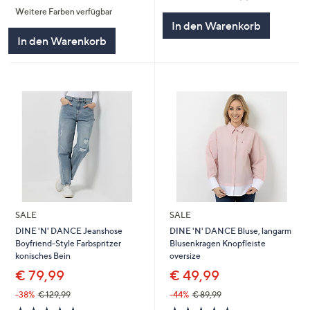
von
Bewertungen
Weitere Farben verfügbar
5
5
In den Warenkorb
In den Warenkorb
SALE
SALE
DINE 'N' DANCE Jeanshose
DINE 'N' DANCE Bluse, langarm
Boyfriend-Style Farbspritzer
Blusenkragen Knopfleiste
konisches Bein
oversize
€ 79,99
€ 49,99
-38%
€ 129,99
-44%
€ 89,99
5.0
6
5.0
2