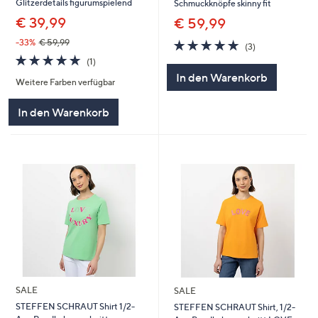
Glitzerdetails figurumspielend
Schmuckknöpfe skinny fit
€ 39,99
€ 59,99
5.0
3
-33%
€ 59,99
(3)
von
Bewertungen
5.0
1
(1)
5
von
Bewertungen
In den Warenkorb
Weitere Farben verfügbar
5
In den Warenkorb
SALE
SALE
STEFFEN SCHRAUT Shirt 1/2-
STEFFEN SCHRAUT Shirt, 1/2-