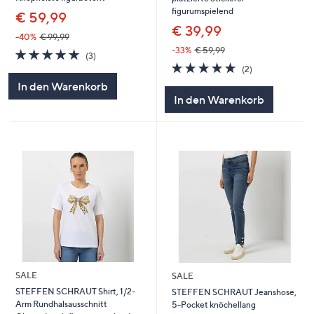
figurumspielend
€ 59,99
€ 39,99
-40%
€ 99,99
-33%
€ 59,99
5.0
3
(3)
von
Bewertungen
5.0
2
(2)
5
von
Bewertungen
In den Warenkorb
5
In den Warenkorb
SALE
SALE
STEFFEN SCHRAUT Shirt, 1/2-
STEFFEN SCHRAUT Jeanshose,
Arm Rundhalsausschnitt
5-Pocket knöchellang