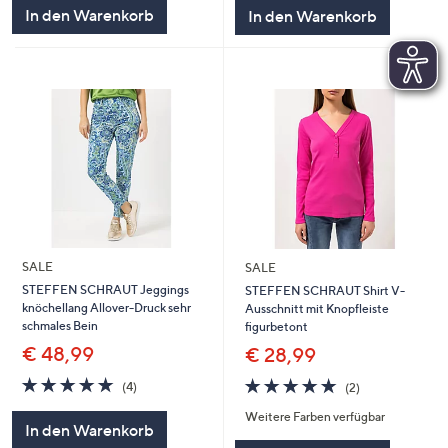
5
5
In den Warenkorb
In den Warenkorb
SALE
SALE
STEFFEN SCHRAUT Jeggings
STEFFEN SCHRAUT Shirt V-
knöchellang Allover-Druck sehr
Ausschnitt mit Knopfleiste
schmales Bein
figurbetont
€ 48,99
€ 28,99
5.0
4
5.0
2
(4)
(2)
von
Bewertungen
von
Bewertungen
Weitere Farben verfügbar
5
5
In den Warenkorb