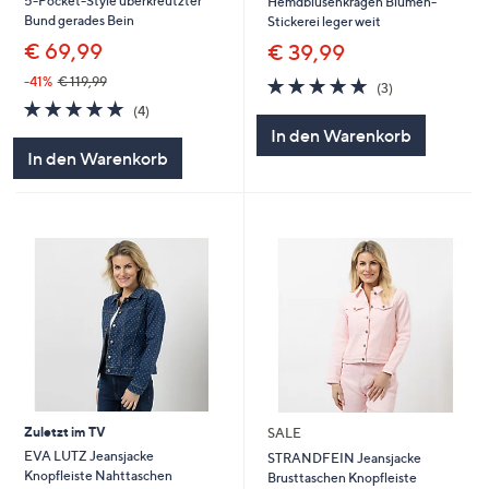
5-Pocket-Style überkreutzter
Hemdblusenkragen Blumen-
Bund gerades Bein
Stickerei leger weit
€ 69,99
€ 39,99
5.0
3
-41%
€ 119,99
(3)
von
Bewertungen
5.0
4
(4)
5
von
Bewertungen
In den Warenkorb
5
In den Warenkorb
Zuletzt im TV
SALE
EVA LUTZ Jeansjacke
STRANDFEIN Jeansjacke
Knopfleiste Nahttaschen
Brusttaschen Knopfleiste