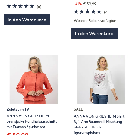
-41%
€ 59,99
5.0
6
(6)
von
Bewertungen
5.0
2
(2)
5
von
Bewertungen
In den Warenkorb
Weitere Farben verfügbar
5
In den Warenkorb
Zuletzt im TV
SALE
ANNA VON GRIESHEIM
ANNA VON GRIESHEIM Shirt,
Jeansjacke Rundhalsausschnitt
3/4-Arm Baumwoll-Mischung
mit Fransen figurbetont
platzierter Druck
figurumspielend