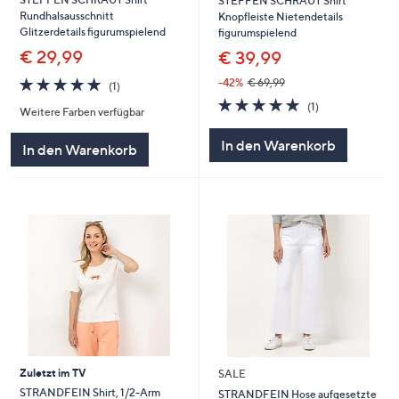
STEFFEN SCHRAUT Shirt
Rundhalsausschnitt
Knopfleiste Nietendetails
Glitzerdetails figurumspielend
figurumspielend
€ 29,99
€ 39,99
5.0
1
-42%
€ 69,99
(1)
von
Bewertungen
5.0
1
(1)
Weitere Farben verfügbar
5
von
Bewertungen
5
In den Warenkorb
In den Warenkorb
Zuletzt im TV
SALE
STRANDFEIN Shirt, 1/2-Arm
STRANDFEIN Hose aufgesetzte