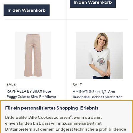
In den Warenkorb
In den Warenkorb
SALE
SALE
RAPHAELA BY BRAX Hose
AMINATI® Shirt, 1/2-Arm
Peggy Culotte Slim-Fit Allover-
Rundhalsausschnitt platzierter
Druck
Druck Perlen-Details
Für ein personalisiertes Shopping-Erlebnis
€ 69,99
€ 28,99
Bitte wähle „Alle Cookies zulassen“, wenn du damit
-36%
€ 109,95
-42%
€ 49,99
einverstanden bist, dass wir in Zusammenarbeit mit
5.0
1
5.0
1
(1)
(1)
Drittanbietern auf deinem Endgerät technische & profilbildende
von
Bewertungen
von
Bewertungen