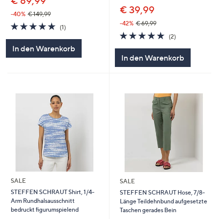
€ 89,99
€ 39,99
-40%
€ 149,99
-42%
€ 69,99
5.0
1
(1)
von
Bewertungen
5.0
2
(2)
5
von
Bewertungen
In den Warenkorb
5
In den Warenkorb
SALE
SALE
STEFFEN SCHRAUT Shirt, 1/4-
STEFFEN SCHRAUT Hose, 7/8-
Arm Rundhalsausschnitt
Länge Teildehnbund aufgesetzte
bedruckt figurumspielend
Taschen gerades Bein