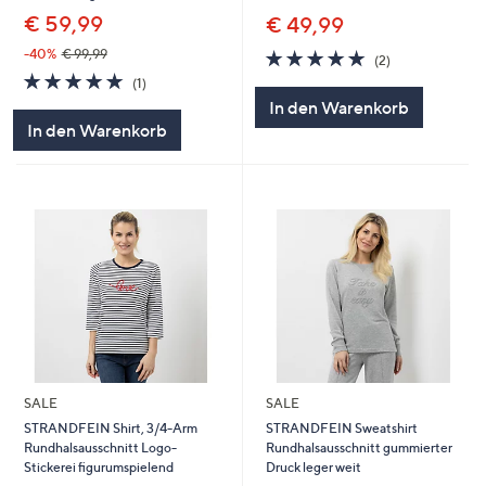
€ 59,99
€ 49,99
5.0
2
-40%
€ 99,99
(2)
von
Bewertungen
5.0
1
(1)
5
von
Bewertungen
In den Warenkorb
5
In den Warenkorb
SALE
SALE
STRANDFEIN Shirt, 3/4-Arm
STRANDFEIN Sweatshirt
Rundhalsausschnitt Logo-
Rundhalsausschnitt gummierter
Stickerei figurumspielend
Druck leger weit