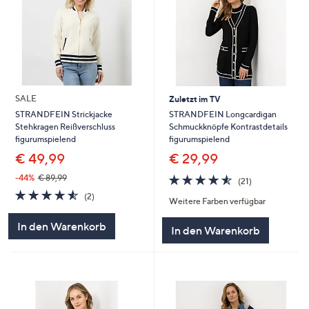
SALE
Zuletzt im TV
STRANDFEIN Longcardigan
STRANDFEIN Strickjacke
Schmuckknöpfe Kontrastdetails
Stehkragen Reißverschluss
figurumspielend
figurumspielend
€ 29,99
€ 49,99
4.5
21
-44%
€ 89,99
(21)
von
Bewertungen
4.5
2
(2)
Weitere Farben verfügbar
5
von
Bewertungen
5
In den Warenkorb
In den Warenkorb