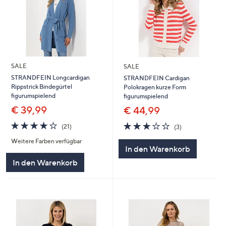
SALE
SALE
STRANDFEIN Longcardigan
STRANDFEIN Cardigan
Rippstrick Bindegürtel
Polokragen kurze Form
figurumspielend
figurumspielend
€ 39,99
€ 44,99
3.9
21
3.0
3
(21)
(3)
von
Bewertungen
von
Bewertungen
Weitere Farben verfügbar
5
5
In den Warenkorb
In den Warenkorb