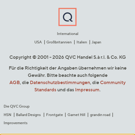
International
USA
Großbritannien
Italien
Japan
Copyright © 2001 - 2026 QVC Handel S.à r.l. & Co. KG
Für die Richtigkeit der Angaben übernehmen wir keine
Gewähr. Bitte beachte auch folgende
AGB
, die
Datenschutzbestimmungen
, die
Community
Standards
und das
Impressum
.
Die QVC Group
HSN
Ballard Designs
Frontgate
Garnet Hill
grandin road
Improvements