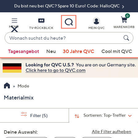
Du bist neu bei QVC? Spare 10 Euro! Code: HalloQVC
Zum
Hauptinhalt
springen
0
MENÜ
WARENKORB
TV-RÜCKBLICK
MEIN QVC
Wonach
suchst
Wenn
du
Tagesangebot
Neu
30 Jahre QVC
Cool mit QVC
Vorschläge
heute?
verfügbar
sind,
verwenden
Sie
Mode
die
Materialmix
Pfeiltasten
nach
oben
Sortieren:
Top-Treffer
Filter
(5)
und
nach
Deine Auswahl:
Alle Filter aufheben
unten