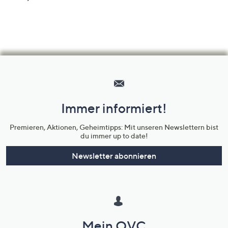
Hilfeseiten,
Service
und
Immer informiert!
Unternehmensinformationen
Premieren, Aktionen, Geheimtipps: Mit unseren Newslettern bist
du immer up to date!
Newsletter abonnieren
Mein QVC