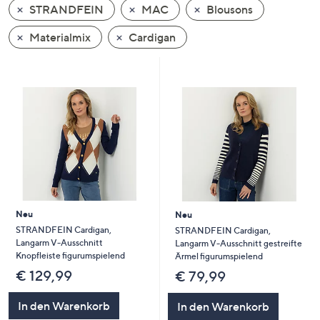
STRANDFEIN
MAC
Blousons
oder
wischen
Materialmix
Cardigan
Sie
auf
Touch-
Geräten
nach
links
bzw.
rechts,
um
diese
Neu
Neu
anzuzeigen.
STRANDFEIN Cardigan,
STRANDFEIN Cardigan,
Langarm V-Ausschnitt
Langarm V-Ausschnitt gestreifte
Knopfleiste figurumspielend
Ärmel figurumspielend
€ 129,99
€ 79,99
In den Warenkorb
In den Warenkorb