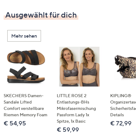
Ausgewählt für dich
Mehr sehen
SKECHERS Damen-
LITTLE ROSE 2
KIPLING®
Sandale Lifted
Entlastungs-BHs
Organizertas
Comfort verstellbare
Mikrofasermischung
Sicherheitsf
Riemen Memory Foam
Passform Lady 1x
Details
Spitze, 1x Basic
€ 54,95
€ 72,99
€ 59,99