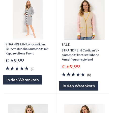
STRANDFEIN Longcardigan,
SALE
1/1-Arm Rundhalsausschnitt mit
STRANDFEIN Cardigan V-
Kapuze offene Front
Ausschnitt kontrastfarbene
Ärmel figurumspielend
€ 59,99
€ 69,99
5.0
2
(2)
von
Bewertungen
4.6
5
(5)
5
von
Bewertungen
In den Warenkorb
5
In den Warenkorb