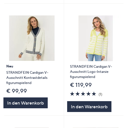
Neu
STRANDFEIN Cardigan V-
Ausschnitt Logo-Intarsie
STRANDFEIN Cardigan V-
figurumspielend
Ausschnitt Kontrastdetails
figurumspielend
€ 119,99
€ 99,99
5.0
1
(1)
von
Bewertungen
In den Warenkorb
5
In den Warenkorb