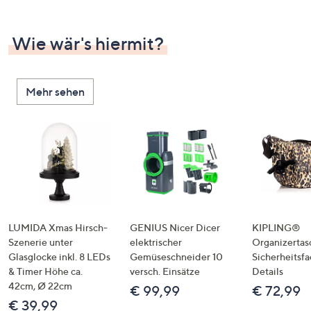
Wie wär's hiermit?
Mehr sehen
LUMIDA Xmas Hirsch-
GENIUS Nicer Dicer
KIPLING®
Szenerie unter
elektrischer
Organizertas
Glasglocke inkl. 8 LEDs
Gemüseschneider 10
Sicherheitsf
& Timer Höhe ca.
versch. Einsätze
Details
42cm, Ø 22cm
€ 99,99
€ 72,99
€ 39,99