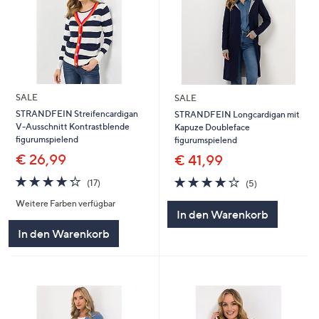
SALE
SALE
STRANDFEIN Streifencardigan
STRANDFEIN Longcardigan mit
V-Ausschnitt Kontrastblende
Kapuze Doubleface
figurumspielend
figurumspielend
€ 26,99
€ 41,99
4.2
17
4.0
5
(17)
(5)
von
Bewertungen
von
Bewertungen
Weitere Farben verfügbar
5
5
In den Warenkorb
In den Warenkorb